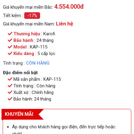
4.554.000
đ
Giá khuyến mại miền Bắc:
Tiết kiệm :
-17%
Liên hệ
Giá khuyến mại miền Nam:
Thương hiệu
: Karofi
Bảo hành
: 24 tháng
Model
: KAP-115
Kiểu dáng
: 5 cấp lọc
Tình trạng :
CÒN HÀNG
Đặc điểm nổi bật
Mã sản phẩm : KAP-115
Tình trạng : Còn hàng
Xuất xứ : Chính hãng
Bảo hành: 24 tháng
KHUYẾN MÃI
Áp dụng cho khách hàng gọi điện, đến trực tiếp hoặc
chát!