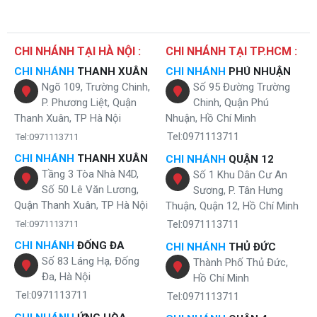
CHI NHÁNH TẠI HÀ NỘI :
CHI NHÁNH TẠI TP.HCM :
CHI NHÁNH
THANH XUÂN
CHI NHÁNH
PHÚ NHUẬN
Ngõ 109, Trường Chinh,
Số 95 Đường Trường
5 cấp độ lọc mạnh mẽ
P. Phương Liệt, Quận
Chinh, Quận Phú
Thanh Xuân, TP Hà Nội
Nhuận, Hồ Chí Minh
-
Màng cacbon:
đây là loại lõi dễ dàng hấp thụ các tạp chất, bụi bẩn
Tel:0971113711
Tel:0971113711
có kích thước lớn. Loại bỏ hoàn toàn trước khi chúng kịp thời qua lõi
2.
CHI NHÁNH
THANH XUÂN
CHI NHÁNH
QUẬN 12
Tầng 3 Tòa Nhà N4D,
Số 1 Khu Dân Cư An
-
Màng 2 ( màng lọc HEPA):
được nhập khẩu hoàn toàn từ nước
Số 50 Lê Văn Lương,
Sương, P. Tân Hưng
ngoài. Đây chính là trái tim của
máy lọc không khí
với khả năng loại
Quận Thanh Xuân, TP Hà Nội
Thuận, Quận 12, Hồ Chí Minh
bỏ tối đa các bụi phân hoa, vi khuẩn có kích cỡ 0.3 micron.
Tel:0971113711
Tel:0971113711
-
Màng 3 ( lõi UV-C):
Sau khi luồng khí đi qua 2 lõi lọc đến lõi này, các
virus, nấm mốc sẽ được giữ lại và tiêu diệt.
CHI NHÁNH
ĐỐNG ĐA
CHI NHÁNH
THỦ ĐỨC
Số 83 Láng Hạ, Đống
Thành Phố Thủ Đức,
-
Màng 4 ( titan dioxit):
Lõi này hoạt động với chức năng xúc tác
Đa, Hà Nội
Hồ Chí Minh
tăng cường lọc toàn bộ các chất hữu cơ, mùi khói độc hại ra khỏi
Tel:0971113711
Tel:0971113711
luồng khí đi qua.