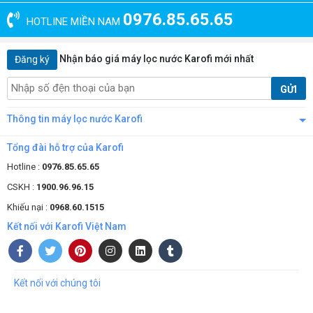
0976.85.65.65
HOTLINE MIỀN NAM
Nhận báo giá máy lọc nước Karofi mới nhất
Đăng ký
GỬI
Máy lọc không khí Karofi 115 thông minh
Thông tin máy lọc nước Karofi
Máy lọc không khí KAP-115 công nghiệp đạt
Tổng đài hỗ trợ của Karofi
chuẩn
Hotline :
0976.85.65.65
5 cấp độ lọc của máy lọc không khí karofi KAP-115 được liên kết với
CSKH :
1900.96.96.15
nhau hết sức chặt chẽ. Nhằm mang lại được hiệu quả tối đa trong
Khiếu nại :
0968.60.1515
quá trình vận hành.
Kết nối với Karofi Việt Nam
Kết nối với chúng tôi