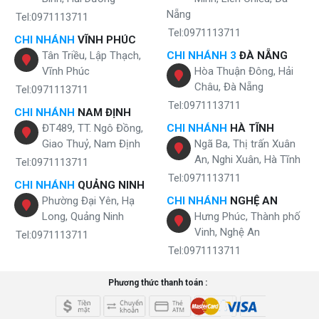
Nẵng
Tel:0971113711
Mang nhiều tính năng thông minh và hiện đại
Tel:0971113711
CHI NHÁNH
VĨNH PHÚC
Tự động khuếch tán ion âm
Tân Triều, Lập Thạch,
CHI NHÁNH 3
ĐÀ NẴNG
Vĩnh Phúc
Hòa Thuận Đông, Hải
Song song với quá trình lọc không khí,
máy lọc không khí karofi
Châu, Đà Nẵng
KAP-115
còn cung cấp ra các dòng ion âm đem đến cảm giác dễ
Tel:0971113711
chịu, thoải mái cho những người sử dụng. Đây là tính năng cực kì tốt
Tel:0971113711
CHI NHÁNH
NAM ĐỊNH
đối với những gia đình con bé nhỏ, hạn chế tối đa được các bệnh liên
ĐT489, TT. Ngô Đồng,
CHI NHÁNH
HÀ TĨNH
quan đến hệ hô hấp.
Giao Thuỷ, Nam Định
Ngã Ba, Thị trấn Xuân
Hiển thị tình trạng không khí
An, Nghi Xuân, Hà Tĩnh
Tel:0971113711
Tel:0971113711
Khi phát hiện nguồn khí đầu vào bị ô nhiễm cần cảnh báo, máy sẽ
CHI NHÁNH
QUẢNG NINH
báo hiệu về chất lượng không khí thông qua màu sắc tích hợp trên
Phường Đại Yên, Hạ
CHI NHÁNH
NGHỆ AN
màn hình led, giúp bạn dễ dàng nhận biết được tình trạng và có
Long, Quảng Ninh
Hưng Phúc, Thành phố
những biện pháp kịp thời đáp ứng.
Vinh, Nghệ An
Tel:0971113711
Tel:0971113711
Phương thức thanh toán :