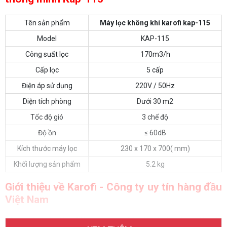
Tên sản phẩm
Máy lọc không khí karofi kap-115
Model
KAP-115
Công suất lọc
170m3/h
Cấp lọc
5 cấp
Điện áp sử dụng
220V / 50Hz
Diện tích phòng
Dưới 30 m2
Tốc độ gió
3 chế độ
Độ ồn
≤ 60dB
Kích thước máy lọc
230 x 170 x 700( mm)
Khối lượng sản phẩm
5.2 kg
Giới thiệu về Karofi - Công ty uy tín hàng đầu
Việt Nam
Công ty Cổ phần Karofi Việt Nam tiền thân là nhà nhập khẩu, lắp ráp