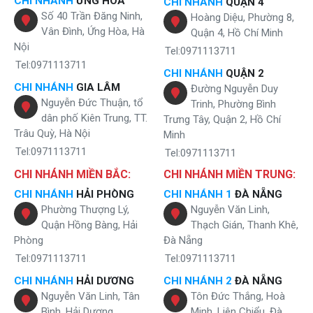
CHI NHÁNH
ỨNG HÒA
CHI NHÁNH
QUẬN 4
-
Màng 5( Lõi ion âm):
Một phần lượng không khí đi qua sẽ được hóa
Số 40 Trần Đăng Ninh,
Hoàng Diệu, Phường 8,
thành các phân tử nước bù ẩm ra không khí, đem lại cảm giác trong
Vân Đình, Ứng Hòa, Hà
lành, thanh mát mà không hề bị khô mũi.
Quận 4, Hồ Chí Minh
Nội
Tel:0971113711
Các tính năng tích hợp hoàn hảo máy lọc
Tel:0971113711
CHI NHÁNH
QUẬN 2
không khí Karofi 115
CHI NHÁNH
GIA LÂM
Đường Nguyễn Duy
Nguyễn Đức Thuận, tổ
Trinh, Phường Bình
Karofi Kap-115
là dòng hiện đại mới ra mắt đáp ứng đầy đủ mong
dân phố Kiên Trung, TT.
muốn của khách hàng thông qua những tính năng thông minh và vô
Trưng Tây, Quận 2, Hồ Chí
cùng ấn tượng.
Trâu Quỳ, Hà Nội
Minh
Tel:0971113711
Tel:0971113711
CHI NHÁNH MIỀN BẮC:
CHI NHÁNH MIỀN TRUNG:
CHI NHÁNH
HẢI PHÒNG
CHI NHÁNH 1
ĐÀ NẴNG
Phường Thượng Lý,
Nguyễn Văn Linh,
Quận Hồng Bàng, Hải
Thạch Gián, Thanh Khê,
Phòng
Đà Nẵng
Tel:0971113711
Tel:0971113711
CHI NHÁNH
HẢI DƯƠNG
CHI NHÁNH 2
ĐÀ NẴNG
Nguyễn Văn Linh, Tân
Tôn Đức Thắng, Hoà
Bình, Hải Dương
Minh, Liên Chiểu, Đà