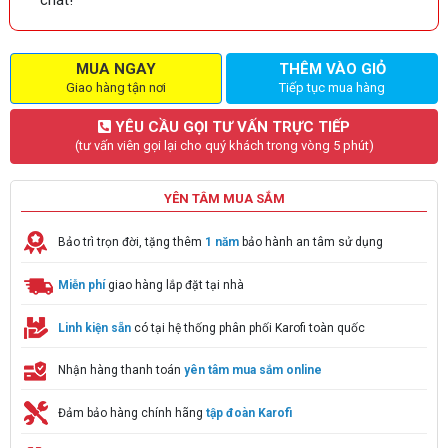
MUA NGAY
THÊM VÀO GIỎ
Giao hàng tận nơi
Tiếp tục mua hàng
YÊU CẦU GỌI TƯ VẤN TRỰC TIẾP
(tư vấn viên gọi lại cho quý khách trong vòng 5 phút)
YÊN TÂM MUA SẮM
Bảo trì trọn đời, tặng thêm
1 năm
bảo hành an tâm sử dụng
Miễn phí
giao hàng lắp đặt tại nhà
Linh kiện sẵn
có tại hệ thống phân phối Karofi toàn quốc
Nhận hàng thanh toán
yên tâm mua sắm online
Đảm bảo hàng chính hãng
tập đoàn Karofi