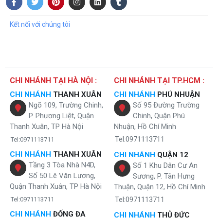
Kết nối với chúng tôi
Quy trình xử lý nước toàn diện của bộ lọc nước giếng khoan công
suất 15m3 cột inox
CHI NHÁNH TẠI HÀ NỘI :
CHI NHÁNH TẠI TP.HCM :
Các quá trình xử lý đều được diễn ra trong cùng một cột lọc, cụ thể
CHI NHÁNH
THANH XUÂN
CHI NHÁNH
PHÚ NHUẬN
như sau:
Ngõ 109, Trường Chinh,
Số 95 Đường Trường
P. Phương Liệt, Quận
Chinh, Quận Phú
Quá trình oxy hóa làm thoáng: Là giai đoạn đầu tiên trong hệ
thống xử lý nước bộ lọc. Tại giai đoạn này, nguồn nước nước sẽ
Thanh Xuân, TP Hà Nội
Nhuận, Hồ Chí Minh
đi qua các ống phun oxy hóa để hòa trộn oxy với không khí,
Tel:0971113711
Tel:0971113711
giúp các kim loại dễ hòa tan kết tủa và có thể dễ dàng bị loại bỏ
CHI NHÁNH
THANH XUÂN
CHI NHÁNH
QUẬN 12
khi đến các giai đoạn sau.
Tầng 3 Tòa Nhà N4D,
Số 1 Khu Dân Cư An
Quá trình oxy hóa tiếp xúc: Nguồn nước sẽ được đi qua các
Số 50 Lê Văn Lương,
Sương, P. Tân Hưng
tầng vật liệu của hệ thống và các kim loại như: sắt,
asen
,
... sẽ
Quận Thanh Xuân, TP Hà Nội
Thuận, Quận 12, Hồ Chí Minh
bị oxy hóa, mang lại nguồn nước đầu ra sạch an toàn.
Tel:0971113711
Tel:0971113711
Quá trình xử lý mangan: Ở giai đoạn này, Cơ chế lọc tự xúc tác
kết hợp quá trình oxy của sắt giúp loại bỏ hiệu quả mangan.
CHI NHÁNH
ĐỐNG ĐA
CHI NHÁNH
THỦ ĐỨC