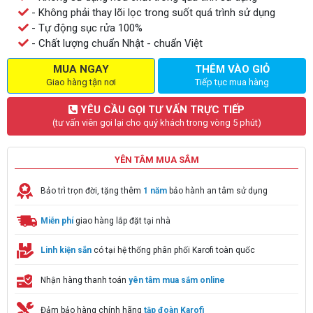
- Không phải thay lõi lọc trong suốt quá trình sử dụng
- Tự động sục rửa 100%
- Chất lượng chuẩn Nhật - chuẩn Việt
MUA NGAY
THÊM VÀO GIỎ
Giao hàng tận nơi
Tiếp tục mua hàng
YÊU CẦU GỌI TƯ VẤN TRỰC TIẾP
(tư vấn viên gọi lại cho quý khách trong vòng 5 phút)
YÊN TÂM MUA SẮM
Bảo trì trọn đời, tặng thêm
1 năm
bảo hành an tâm sử dụng
Miễn phí
giao hàng lắp đặt tại nhà
Linh kiện sẵn
có tại hệ thống phân phối Karofi toàn quốc
Nhận hàng thanh toán
yên tâm mua sắm online
Đảm bảo hàng chính hãng
tập đoàn Karofi