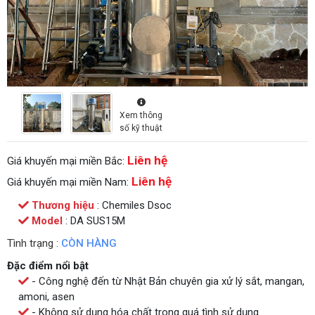
Xem thông
số kỹ thuật
Liên hệ
Giá khuyến mại miền Bắc:
Liên hệ
Giá khuyến mại miền Nam:
Thương hiệu
: Chemiles Dsoc
Model
: DA SUS15M
Tình trạng :
CÒN HÀNG
Đặc điểm nổi bật
- Công nghệ đến từ Nhật Bản chuyên gia xử lý sắt, mangan,
amoni, asen
- Không sử dụng hóa chất trong quá tình sử dụng