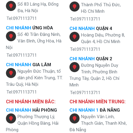
Nhờ vậy, ngăn chặn sự tích tụ của mangan, tránh tình trạng
Số 83 Láng Hạ, Đống
Thành Phố Thủ Đức,
bám cặn, ố bẩn và tắc nghẽn trong các đường ống nước hoặc
Đa, Hà Nội
Hồ Chí Minh
thiết bị vệ sinh.
Tel:0971113711
Tel:0971113711
Quá trình xử lý amoni: Giai đoạn này sẽ sử dụng các vi khuẩn
hiếu khí để chuyển hóa amoni thành nitrat, làm giảm đáng kể
CHI NHÁNH
ỨNG HÒA
CHI NHÁNH
QUẬN 4
hàm lượng amoni, đảm bảo nguồn nước đầu ra chuẩn sạch
Số 40 Trần Đăng Ninh,
Hoàng Diệu, Phường 8,
tinh khiết và an toàn khi sử dụng.
Vân Đình, Ứng Hòa, Hà
Quận 4, Hồ Chí Minh
Xử lý đa dạng nguồn nước đầu vào
Nội
Tel:0971113711
Tel:0971113711
CHI NHÁNH
QUẬN 2
CHI NHÁNH
GIA LÂM
Đường Nguyễn Duy
Nguyễn Đức Thuận, tổ
Trinh, Phường Bình
dân phố Kiên Trung, TT.
Trưng Tây, Quận 2, Hồ Chí
Trâu Quỳ, Hà Nội
Minh
Tel:0971113711
Tel:0971113711
CHI NHÁNH MIỀN BẮC:
CHI NHÁNH MIỀN TRUNG:
CHI NHÁNH
HẢI PHÒNG
CHI NHÁNH 1
ĐÀ NẴNG
Phường Thượng Lý,
Nguyễn Văn Linh,
Quận Hồng Bàng, Hải
Thạch Gián, Thanh Khê,
Phòng
Đà Nẵng