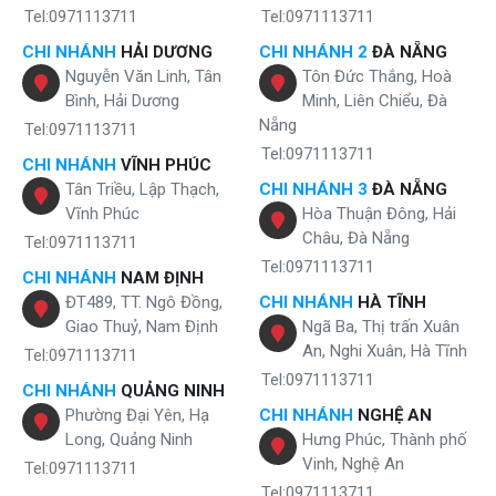
Tel:0971113711
Tel:0971113711
CHI NHÁNH
HẢI DƯƠNG
CHI NHÁNH 2
ĐÀ NẴNG
Bộ lọc nước giếng khoan công suất 15m3 xử lý đa dạng nguồn nước
Nguyễn Văn Linh, Tân
Tôn Đức Thắng, Hoà
Được thiết kế chuyên biệt để xử lý nguồn nước ngầm, lọc nước giếng
Bình, Hải Dương
Minh, Liên Chiểu, Đà
khoan gia đình Inox công suất 15m3 có thể xử lý hiệu quả đa dạng
Nẵng
Tel:0971113711
nguồn nước đầu vào từ
nước giếng khoan
, nước nhiễm kim loại
Tel:0971113711
nặng hay nước chứa nhiều bùn đất,... Với công nghệ hiện đại, tiên tiến
CHI NHÁNH
VĨNH PHÚC
thiết bị đảm bảo cung cấp nguồn nước đầu ra đạt chuẩn an toàn,
Tân Triều, Lập Thạch,
CHI NHÁNH 3
ĐÀ NẴNG
bảo vệ toàn diện cho sức khỏe gia đình bạn.
Vĩnh Phúc
Hòa Thuận Đông, Hải
Châu, Đà Nẵng
Hình ảnh thực tế máy lọc nước giếng khoan
Tel:0971113711
Tel:0971113711
Inox công suất 15m3
CHI NHÁNH
NAM ĐỊNH
ĐT489, TT. Ngô Đồng,
CHI NHÁNH
HÀ TĨNH
Giao Thuỷ, Nam Định
Ngã Ba, Thị trấn Xuân
An, Nghi Xuân, Hà Tĩnh
Tel:0971113711
Tel:0971113711
CHI NHÁNH
QUẢNG NINH
Phường Đại Yên, Hạ
CHI NHÁNH
NGHỆ AN
Long, Quảng Ninh
Hưng Phúc, Thành phố
Vinh, Nghệ An
Tel:0971113711
Tel:0971113711