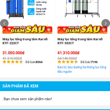
Đặc biệt, quá trình xử lý của thiết bị không sử dụng bất kỳ hóa chất
nào mà vẫn xử lý hiệu quả các tạp chất, các kim loại như sắt, asen,
amoni, mangan,... Cùng với đó là các tầng vật liệu lọc cao cấp, bộ lọc
mang lại nhiều lợi ích vượt trội cho người sử dụng như: tiết kiệm chi
phí vận hành, không tốn chi phí thay vật liệu định kỳ, tiết kiệm đáng kể
diện tích không gian sử dụng.
Máy lọc tổng trung tâm Karofi
Máy lọc tổng trung tâm Karofi
Ngoài ra, bộ lọc tổng này còn được tích hợp cơ chế tự động sục rửa
KTF-222CT
KTF-332CT
hoàn toàn, đảm bảo sục rửa hiệu quả các lớp vật liệu lọc, giúp loại bỏ
bùn đất, sắt, mangan,... mang lại nguồn nước đầu ra đáp ứng tiêu
31.050.000đ
41.310.000đ
chuẩn nước sinh hoạt của bộ y tế.
41.310.000đ
54.140.000đ
Đã bán
8364
Đã bán
7196
Bảo trì, bảo dưỡng hệ thống lọc tổng
đầu nguồn
Bộ lọc nước giếng khoan công suất 15m3 tích hợp cơ chế tự động
sục rửa tiện lợi
SẢN PHẨM ĐÃ XEM
Công suất lọc 15m3/ngày, đáp ứng mọi nhu cầu sử dụng
của gia đình
Bạn chưa xem sản phẩm nào!
Hệ thống lọc nước giếng khoan inox được xem là một trong những
thiết bị xử lý nước sinh hoạt tiêu biểu cho quy mô vừa với số lượng từ