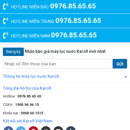
0976.85.65.65
75 - 100 người.
HOTLINE MIỀN BẮC
Máy lọc nước đầu nguồn dòng này được ứng dụng rộng rãi phục vụ
0976.85.65.65
nhu cầu của các cơ quan, khu dân cư, nhà trọ,.... Thiết bị sở hữu công
HOTLINE MIỀN TRUNG
suất mạnh mẽ lên tới 15m3/ngày tương đương khả năng cung ứng
15.000l nước mỗi ngày, đảm bảo nguồn nước sinh hoạt sinh hoạt liên
0976.85.65.65
HOTLINE MIỀN NAM
tục và an toàn cho sử dụng.
Quy trình xử lý nước toàn diện
Nhận báo giá máy lọc nước Karofi mới nhất
Đăng ký
Là giải pháp hoàn hảo cho nguồn nước sinh hoạt máy lọc nước giếng
GỬI
khoan công suất 15m3 xử lý hiệu quả các tạp chất gây hại, kim loại
nặng như sắt, amoni, mangan,....
Thông tin máy lọc nước Karofi
Tổng đài hỗ trợ của Karofi
Hotline :
0976.85.65.65
CSKH :
1900.96.96.15
Khiếu nại :
0968.60.1515
Kết nối với Karofi Việt Nam