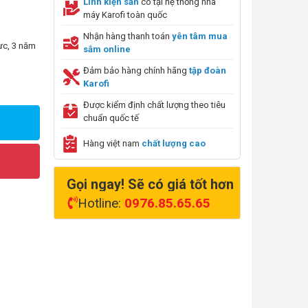
Linh kiện sẵn
có tại hệ thống nhà
máy Karofi toàn quốc
Nhận hàng thanh toán
yên tâm mua
ực, 3 năm
sắm online
Đảm bảo hàng chính hãng
tập đoàn
Karofi
Được kiểm định chất lượng theo tiêu
chuẩn quốc tế
Hàng việt nam
chất lượng cao
Gọi ngay! Sẽ có giá tốt hơn
Hotline:
0976.85.65.65