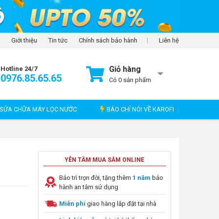
Giới thiệu
Tin tức
Chính sách bảo hành
Liên hệ
Giỏ hàng
Hotline 24/7
0976.85.65.65
Có
0
sản phẩm
SỬA CHỮA MÁY LỌC NƯỚC
BÁO CHÍ NÓI VỀ KAROFI
YÊN TÂM MUA SẮM ONLINE
Bảo trì trọn đời, tặng thêm
1 năm
bảo
hành an tâm sử dụng
Miễn phí
giao hàng lắp đặt tại nhà