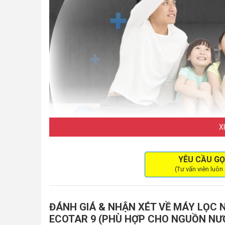
X
YÊU CẦU GỌ
(Tư vấn viên luôn
Siêu phẩm máy lọc nước ion kiềm Geys
Thông số kỹ thuật máy lọc nước ion 
ĐÁNH GIÁ & NHẬN XÉT VỀ MÁY LỌC 
Model
Geyse
ECOTAR 9 (PHÙ HỢP CHO NGUỒN NƯ