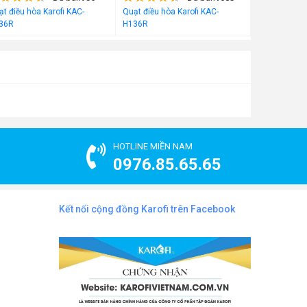
t điều hòa Karofi KAC-
Quạt điều hòa Karofi KAC-
Bút thử nước
36R
H136R
HOTLINE MIỀN NAM
0976.85.65.65
Kết nối cộng đồng Karofi trên Facebook