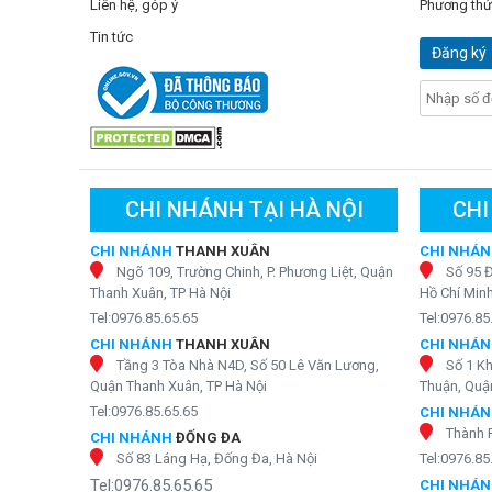
Liên hệ, góp ý
Phương thứ
Tin tức
Đăng ký
CHI NHÁNH TẠI HÀ NỘI
CHI
CHI NHÁNH
THANH XUÂN
CHI NHÁ
Ngõ 109, Trường Chinh, P. Phương Liệt, Quận
Số 95 
Thanh Xuân, TP Hà Nội
Hồ Chí Min
Tel:0976.85.65.65
Tel:0976.85
CHI NHÁNH
THANH XUÂN
CHI NHÁ
Tầng 3 Tòa Nhà N4D, Số 50 Lê Văn Lương,
Số 1 K
Quận Thanh Xuân, TP Hà Nội
Thuận, Quận
Máy lọc hydrogen Geyser Ecotar 
Tel:0976.85.65.65
CHI NHÁ
Với thiết kế khối nhỏ gọn, máy lọc nước Geyser Ecotar 9 
Thành 
CHI NHÁNH
ĐỐNG ĐA
bạn. Từ phòng khách đến phòng bếp, bạn có thể linh độ
Số 83 Láng Hạ, Đống Đa, Hà Nội
Tel:0976.85
nội thất và nhu cầu sử dụng hàng ngày.
Tel:0976.85.65.65
CHI NHÁ