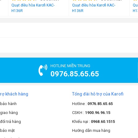
Quạt điều hòa Karofi KAC-
Quạt điều hòa Karofi KAC-
Quạ
H136R
H136R
H1
ềm giàu hydro Geyser Ecotar 9
gầm
có thiết kế vô cùng nhỏ gọn với kích thước tương đương một
áy có màu xanh biển nhạt, được tô điểm bằng các họa tiết băng
 hài hòa sang trọng.
ình LED hiện đại được điều khiển bằng cảm ứng 1 chạm. Chính sự
HOTLINE MIỀN TRUNG
ng tiện lợi cho người tiêu dùng.
0976.85.65.65
trợ khách hàng
Tổng đài hỗ trợ của Karofi
 bảo hành
Hotline :
0976.85.65.65
 giao hàng
CSKH :
1900.96.96.15
đổi trả hàng
Khiếu nại :
0968.60.1515
 bảo mật
Hướng dẫn mua hàng