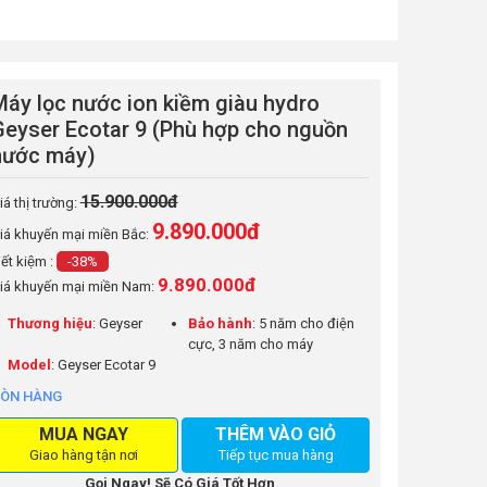
Máy lọc nước ion kiềm giàu hydro
Geyser Ecotar 9 (Phù hợp cho nguồn
nước máy)
15.900.000đ
iá thị trường:
9.890.000
đ
iá khuyến mại miền Bắc:
iết kiệm :
-38%
9.890.000đ
iá khuyến mại miền Nam:
Thương hiệu
: Geyser
Bảo hành
: 5 năm cho điện
cực, 3 năm cho máy
Model
: Geyser Ecotar 9
ÒN HÀNG
MUA NGAY
THÊM VÀO GIỎ
Giao hàng tận nơi
Tiếp tục mua hàng
Gọi Ngay! Sẽ Có Giá Tốt Hơn