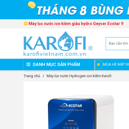
Máy lọc nước ion kiềm giàu hydro Geyser Ecotar 9
DANH MỤC SẢN PHẨM
MÙA HÈ MÁT R
Trang chủ
/
Máy lọc nước Hydrogen ion kiềm Karofi