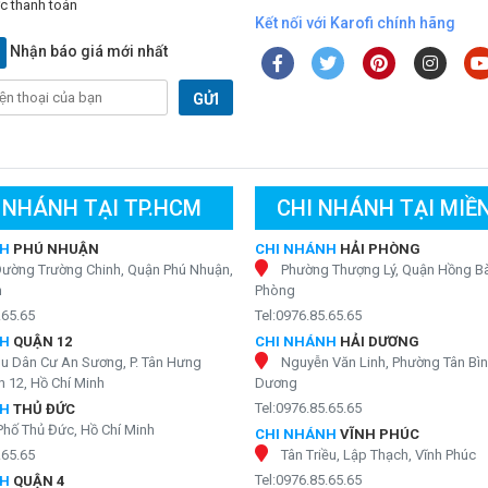
c thanh toán
Kết nối với Karofi chính hãng
Nhận báo giá mới nhất
GỬI
 NHÁNH TẠI TP.HCM
CHI NHÁNH TẠI MIỀ
NH
PHÚ NHUẬN
CHI NHÁNH
HẢI PHÒNG
Đường Trường Chinh, Quận Phú Nhuận,
Phường Thượng Lý, Quận Hồng Bà
h
Phòng
.65.65
Tel:0976.85.65.65
NH
QUẬN 12
CHI NHÁNH
HẢI DƯƠNG
hu Dân Cư An Sương, P. Tân Hưng
Nguyễn Văn Linh, Phường Tân Bìn
 12, Hồ Chí Minh
Dương
9 có thể dễ dàng lắp đặt âm tủ hoặc để bàn
Tel:0976.85.65.65
NH
THỦ ĐỨC
có thể dễ dàng lắp đặt ở nhiều vị trí trong không gian ngôi nhà của
Phố Thủ Đức, Hồ Chí Minh
CHI NHÁNH
VĨNH PHÚC
ng lựa chọn cách lắp âm tủ hoặc để bàn để phù hợp với kiến trúc
.65.65
Tân Triều, Lập Thạch, Vĩnh Phúc
Tel:0976.85.65.65
NH
QUẬN 4