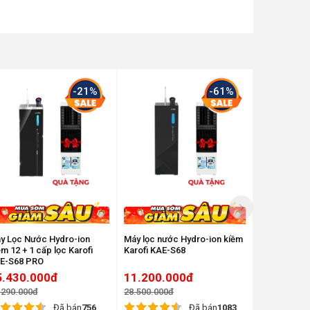
-21%
-61%
y Lọc Nước Hydro-ion
Máy lọc nước Hydro-ion kiềm
Máy chuyển 
ềm 12 + 1 cấp lọc Karofi
Karofi KAE-S68
kiềm 7 cấp l
E-S68 PRO
S18
5.430.000đ
11.200.000đ
13.640.
.290.000đ
28.500.000đ
17.050.000đ
Đã bán
756
Đã bán
1083