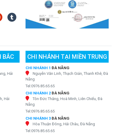
N BẮC
CHI NHÁNH TẠI MIỀN TRUNG
CHI NHÁNH 1
ĐÀ NẴNG
ng, Hải
Nguyễn Văn Linh, Thạch Gián, Thanh Khê, Đà
Nẵng
Tel:0976.85.65.65
CHI NHÁNH 2
ĐÀ NẴNG
h, Hải
Tôn Đức Thắng, Hoà Minh, Liên Chiểu, Đà
Nẵng
Tel:0976.85.65.65
CHI NHÁNH 3
ĐÀ NẴNG
Hòa Thuận Đông, Hải Châu, Đà Nẵng
Tel:0976.85.65.65