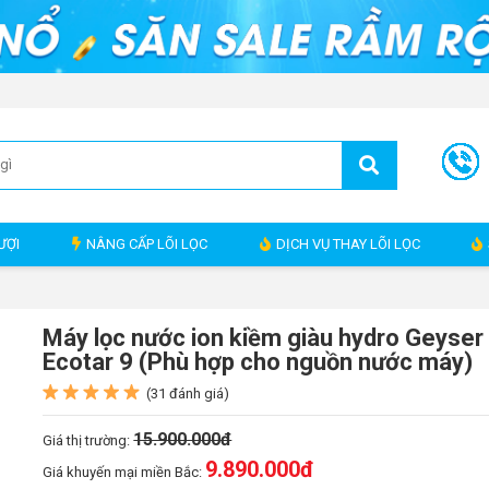
ƯỢI
NÂNG CẤP LÕI LỌC
DỊCH VỤ THAY LÕI LỌC
Máy lọc nước ion kiềm giàu hydro Geyser
Ecotar 9 (Phù hợp cho nguồn nước máy)
(31 đánh giá)
15.900.000đ
Giá thị trường:
9.890.000
đ
Giá khuyến mại miền Bắc: