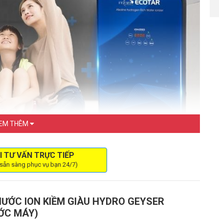
EM THÊM
I TƯ VẤN TRỰC TIẾP
 sẵn sàng phục vụ bạn 24/7)
er Ecotar 9 - tích hợp 2 công nghệ lọc hiện đại
kiềm giàu hydro Geyser Ecotar 9
NƯỚC ION KIỀM GIÀU HYDRO GEYSER
r Ecotar 9
ỚC MÁY)