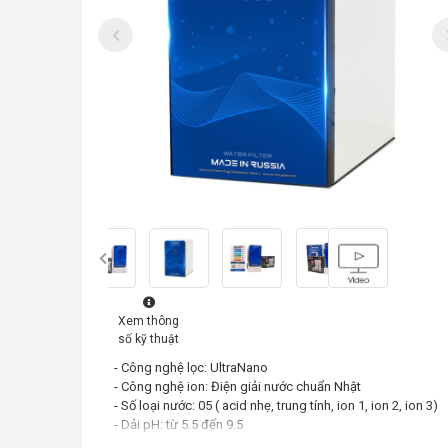
Xem thông
số kỹ thuật
- Công nghệ lọc: UltraNano
- Công nghệ ion: Điện giải nước chuẩn Nhật
- Số loại nước: 05 ( acid nhẹ, trung tính, ion 1, ion 2, ion 3)
- Dải pH: từ 5.5 đến 9.5
- Số lõi lọc: 03 với hơn 10 cơ chế lọc