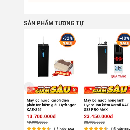
Bước đột phá trong thiết kế của máy
Siêu phẩm máy lọc ion kiềm Geyser Ecotar 9 thu hút sự 
SẢN PHẨM TƯƠNG TỰ
-32%
-40%
Máy lọc nước Karofi điện
Máy lọc nước nóng lạnh
phân ion kiềm giàu Hydrogen
Hydro-ion kiềm Karofi KAE
KAE-S65
S88 PRO MAX
13.700.000đ
23.450.000đ
19.990.000đ
38.900.000đ
Đã bán
1654
Đã bán
100