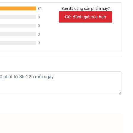
a (Nga)
31
Bạn đã dùng sản phẩm này?
Gửi đánh giá của bạn
0
lọc + 10 cơ chế lọc
0
giải nước - Tiêu chuẩn Nhật Bản
0
 (1 acid nhẹ,1 trung tính và 3 nước ion)
0
.0 - 8.5 - 9.0 - 9.5
 800 ppb
 L/P (Bao gồm cả nước kiềm và nước axit)
 410 x 450 mm
ình LED & Phím cảm ứng
n hoặc âm tủ
0 L
bản của máy lọc ion Geyser Ecotar 9