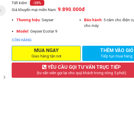
Tiết kiệm :
-38%
9.890.000đ
Giá khuyến mại miền Nam:
Thương hiệu
: Geyser
Bảo hành
: 5 năm cho điện c
cho máy
Model
: Geyser Ecotar 9
CÒN HÀNG
MUA NGAY
THÊM VÀO GIỎ
Giao hàng tận nơi
Tiếp tục mua hàng
YÊU CẦU GỌI TƯ VẤN TRỰC TIẾP
(tư vấn viên gọi lại cho quý khách trong vòng 5 phút)