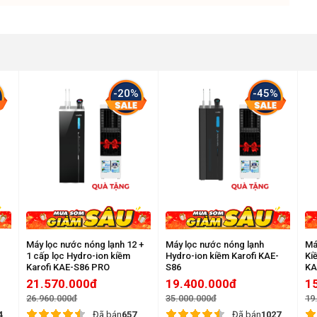
 lọc nước ion kiềm Geyser Ecotar 9
quan tâm của người tiêu dùng ngay từ cái nhìn đầu tiên.
-20%
-45%
Máy lọc nước nóng lạnh 12 +
Máy lọc nước nóng lạnh
Má
-
1 cấp lọc Hydro-ion kiềm
Hydro-ion kiềm Karofi KAE-
Ki
Karofi KAE-S86 PRO
S86
KA
21.570.000đ
19.400.000đ
1
26.960.000đ
35.000.000đ
19
4
Đã bán
657
Đã bán
1027