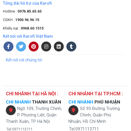
Tổng đài hỗ trợ của Karofi
Hotline :
0976.85.65.65
CSKH :
1900.96.96.15
Khiếu nại :
0968.60.1515
Kết nối với Karofi Việt Nam
Kết nối với chúng tôi
CHI NHÁNH TẠI HÀ NỘI :
CHI NHÁNH TẠI TP.HCM :
CHI NHÁNH
THANH XUÂN
CHI NHÁNH
PHÚ NHUẬN
Ngõ 109, Trường Chinh,
Số 95 Đường Trường
Máy lọc nước E9RO tích hợp nhiều tính năng hiện đại
P. Phương Liệt, Quận
Chinh, Quận Phú
Thanh Xuân, TP Hà Nội
Nhuận, Hồ Chí Minh
Hệ thống 9 lõi lọc của Karofi E9RO cung cấp
Tel:0971113711
Tel:0971113711