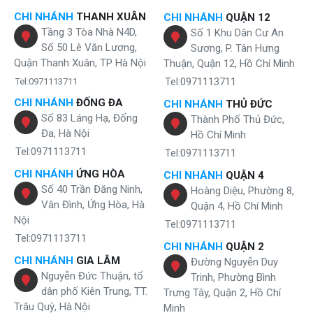
nguồn nước đạt chuẩn
CHI NHÁNH
THANH XUÂN
CHI NHÁNH
QUẬN 12
Tầng 3 Tòa Nhà N4D,
Số 1 Khu Dân Cư An
Điểm nổi bật của
máy lọc nước Karofi E9RO
chính là hệ thống
9 cấp
Số 50 Lê Văn Lương,
lọc vô cùng hiện đại mang lại năng suất lọc cao cung cấp nguồn
Sương, P. Tân Hưng
nước giàu khoáng chất và tinh khiết nhất cho cơ thể mỗi người.
Quận Thanh Xuân, TP Hà Nội
Thuận, Quận 12, Hồ Chí Minh
Tel:0971113711
Tel:0971113711
Cụ thể gồm:
CHI NHÁNH
ĐỐNG ĐA
CHI NHÁNH
THỦ ĐỨC
Lõi PP 5 micron :
Thành phần chính của lõi này chứa các sợi
Số 83 Láng Hạ, Đống
Thành Phố Thủ Đức,
PP có khe hở nhỏ hơn 5 micron loại trừ được các chất rắn, đất
Đa, Hà Nội
Hồ Chí Minh
sét bắt đầu nguồn nước chảy vào.
Lõi OCB-GAC:
Bên trong lõi chứa than hoạt tính OCB gáo dừa
Tel:0971113711
Tel:0971113711
có tác dụng hấp thụ tối đa các loại thuốc trừ sâu, chất lỏng có
CHI NHÁNH
ỨNG HÒA
CHI NHÁNH
QUẬN 4
hại.
Số 40 Trần Đăng Ninh,
Hoàng Diệu, Phường 8,
Lõi PP 1 micron
: Các sợi bông xốp có khe hở nhỏ hơn 1
Vân Đình, Ứng Hòa, Hà
Quận 4, Hồ Chí Minh
micron trong lõi lọc một lần nữa các tạp chất mịn có kích
Nội
thước vô cùng nhỏ.
Tel:0971113711
Màng RO
được làm nguyên khối do trung tâm nghiên cứu thị
Tel:0971113711
CHI NHÁNH
QUẬN 2
trường Hàn quốc thiết kế ra có chức năng loại bỏ 99,9% vi
CHI NHÁNH
GIA LÂM
Đường Nguyễn Duy
khuẩn gây hại, thuốc trừ sâu hay clo lẫn trong nước. Không
Nguyễn Đức Thuận, tổ
những thế, với cấu tạo nguyên khối được nối vào hệ thống lọc
Trinh, Phường Bình
bởi các cút nối nhanh giúp người dùng dễ dàng tháo lắp để
dân phố Kiên Trung, TT.
Trưng Tây, Quận 2, Hồ Chí
thay lõi và giảm thiểu tình trạng xâm nhập vào hệ thống lọc
Trâu Quỳ, Hà Nội
Minh