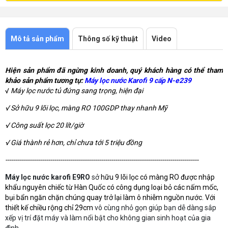
Mô tả sản phẩm
Thông số kỹ thuật
Video
Hiện sản phẩm đã ngừng kinh doanh, quý khách hàng có thể tham
khảo sản phẩm tương tự:
Máy lọc nước Karofi 9 cấp N-e239
√
Máy lọc nước tủ đứng sang trọng, hiện đại
√ Sở hữu 9 lõi lọc, màng RO 100GDP thay nhanh Mỹ
√ Công suất lọc 20 lít/giờ
√ Giá thành rẻ hơn, chỉ chưa tới 5 triệu đồng
-----------------------------------------------------------------------------------------------
Máy lọc nước karofi E9RO
sở
hữu 9 lõi lọc có màng RO được nhập
khẩu nguyên chiếc từ Hàn Quốc có công dụng loại bỏ các nấm mốc,
bụi bẩn ngăn chặn chúng quay trở lại làm ô nhiễm nguồn nước. Với
thiết kế chiều rộng chỉ 29cm
vô cùng nhỏ gọn giúp bạn dễ dàng sắp
xếp vị trí đặt máy và làm nổi bật cho không gian sinh hoạt của gia