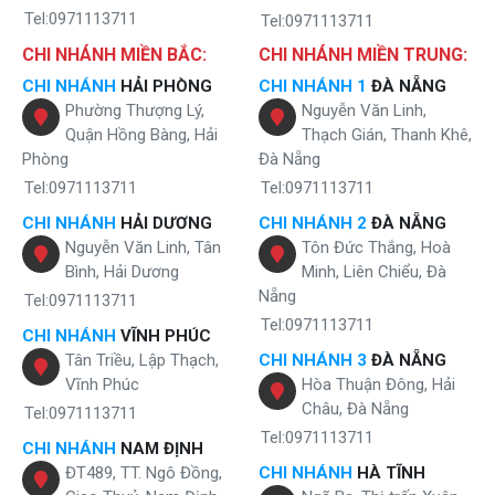
bên trong của vi khuẩn.
Tel:0971113711
Tel:0971113711
Lõi T33- GAC
của
máy lọc nước Karofi E9RO
được làm hoàn
toàn từ than gáo dừa giúp khử mùi hôi của nước, làm nước trở
CHI NHÁNH MIỀN BẮC:
CHI NHÁNH MIỀN TRUNG:
thành nước mềm và tăng vị ngọt thơm ngon dễ uống cho
CHI NHÁNH
HẢI PHÒNG
CHI NHÁNH 1
ĐÀ NẴNG
nước.
Phường Thượng Lý,
Nguyễn Văn Linh,
Lõi hồng ngoại xa
của Karofi E9RO hoạt động như các tia
Quận Hồng Bàng, Hải
Thạch Gián, Thanh Khê,
hồng ngoại khác nhưng bước sóng ngắn giúp tiêu diệt vi
Phòng
Đà Nẵng
khuẩn và phân tách nước thành các phần tử để hấp thụ tốt khí
oxy giúp trẻ hóa làn da, da sẽ không bị lão hóa.
Tel:0971113711
Tel:0971113711
Lõi mineral
giúp cung cấp 45 chất khoáng đi sâu nuôi dưỡng
CHI NHÁNH
HẢI DƯƠNG
CHI NHÁNH 2
ĐÀ NẴNG
từng tế bào.
Nguyễn Văn Linh, Tân
Tôn Đức Thắng, Hoà
Lõi Alkaline
giúp cân bằng độ PH, cung cấp các khoáng chất
Bình, Hải Dương
Minh, Liên Chiểu, Đà
cần thiết giúp hỗ trợ điều trị 1 số bệnh liên quan đến hệ tiêu
Nẵng
hóa và tăng cường sức đề kháng cho mỗi người.
Tel:0971113711
Lõi nano silve
r chứa hàng ngàn phân tử Ag+ hút các siêu vi
Tel:0971113711
CHI NHÁNH
VĨNH PHÚC
mang điện tích âm và phá hủy cấu trúc của chúng làm vô hiệu
Tân Triều, Lập Thạch,
CHI NHÁNH 3
ĐÀ NẴNG
hóa tác động ảnh h
ưởng của chúng vào trong cơ thể mỗi
Vĩnh Phúc
Hòa Thuận Đông, Hải
người.
Châu, Đà Nẵng
Tel:0971113711
Tel:0971113711
CHI NHÁNH
NAM ĐỊNH
ĐT489, TT. Ngô Đồng,
CHI NHÁNH
HÀ TĨNH