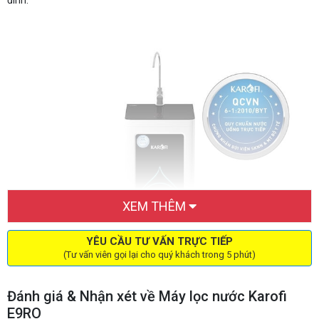
đình.
XEM THÊM
YÊU CẦU TƯ VẤN TRỰC TIẾP
(Tư vấn viên gọi lại cho quý khách trong 5 phút)
Đánh giá & Nhận xét về Máy lọc nước Karofi
E9RO