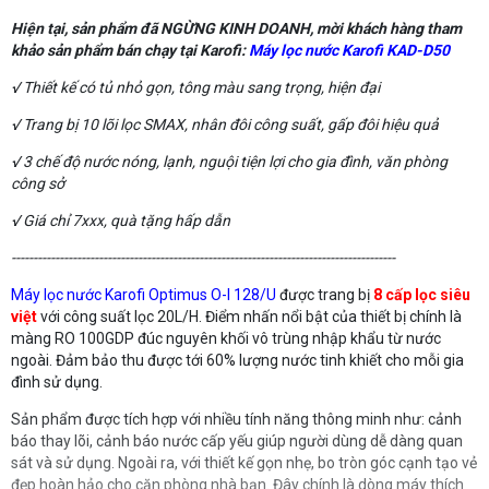
Hiện tại, sản phẩm đã NGỪNG KINH DOANH, mời khách hàng tham
khảo sản phẩm bán chạy tại Karofi:
Máy lọc nước Karofi KAD-D50
√ Thiết kế có tủ nhỏ gọn, tông màu sang trọng, hiện đại
√ Trang bị 10 lõi lọc SMAX, nhân đôi công suất, gấp đôi hiệu quả
√ 3 chế độ nước nóng, lạnh, nguội tiện lợi cho gia đình, văn phòng
công sở
√ Giá chỉ 7xxx, quà tặng hấp dẫn
----------------------------------------------------------------------------------------
Máy lọc nước Karofi Optimus O-I 128/U
được trang bị
8 cấp lọc siêu
việt
với công suất lọc 20L/H. Điểm nhấn nổi bật của thiết bị chính là
màng RO 100GDP đúc nguyên khối vô trùng nhập khẩu từ nước
ngoài. Đảm bảo thu được tới 60% lượng nước tinh khiết cho mỗi gia
đình sử dụng.
Sản phẩm được tích hợp với nhiều tính năng thông minh như: cảnh
báo thay lõi, cảnh báo nước cấp yếu giúp người dùng dễ dàng quan
sát và sử dụng. Ngoài ra, với thiết kế gọn nhẹ, bo tròn góc cạnh tạo vẻ
đẹp hoàn hảo cho căn phòng nhà bạn. Đây chính là dòng máy thích