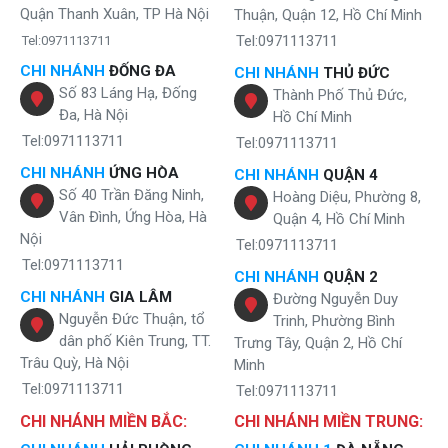
Quận Thanh Xuân, TP Hà Nội
Thuận, Quận 12, Hồ Chí Minh
thước lớn hơn 5 micron.
Lõi OCB-GAC
đây chính là lõi than hoạt tính hấp thụ các chất
Tel:0971113711
Tel:0971113711
lỏng độc hại và loại bỏ hoàn toàn chất hữu cơ hoàn tan.
CHI NHÁNH
ĐỐNG ĐA
CHI NHÁNH
THỦ ĐỨC
Lõi PP 1 micron
để loại bỏ chất rắn, bụi mịn có kích thước
nhỏ
Số 83 Láng Hạ, Đống
Thành Phố Thủ Đức,
hơn 1 micron
.
Đa, Hà Nội
Hồ Chí Minh
Màng lọc RO Aqualast
trái tim của máy karofi k9iq, khi nước
đi qua màng này là đa số không còn độc hại có trong thành
Tel:0971113711
Tel:0971113711
phần của nước nữa vì nó đã hấp thụ tối đa các tạp chất và
CHI NHÁNH
ỨNG HÒA
CHI NHÁNH
QUẬN 4
toàn bộ chất rắn hay các ion, asen…
Số 40 Trần Đăng Ninh,
Hoàng Diệu, Phường 8,
Lõi lọc T33-GAC
của máy lọc nước karofi k9i-1 giúp nước giữ
Vân Đình, Ứng Hòa, Hà
lại độ ngọt tự nhiên.
Quận 4, Hồ Chí Minh
Lõi khoáng đá mineral
cung cấp
45 chất khoáng
đi sâu nuôi
Nội
Tel:0971113711
dưỡng từng tế bào
Tel:0971113711
CHI NHÁNH
QUẬN 2
Lõi alkaline
chứa kiềm để cơ thể có nồng độ PH và axit cân
CHI NHÁNH
GIA LÂM
bằng.
Đường Nguyễn Duy
Đèn UV
giúp diệt khuẩn 99,9% đồng thời không làm ảnh hưởng
Nguyễn Đức Thuận, tổ
Trinh, Phường Bình
đến tính hóa lý trong nước và làm thay đổi mùi vị của nước.
dân phố Kiên Trung, TT.
Trưng Tây, Quận 2, Hồ Chí
Trâu Quỳ, Hà Nội
Minh
Tel:0971113711
Tel:0971113711
CHI NHÁNH MIỀN BẮC:
CHI NHÁNH MIỀN TRUNG: