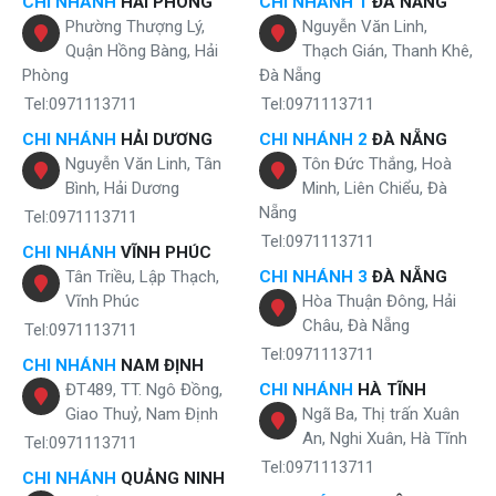
CHI NHÁNH
HẢI PHÒNG
CHI NHÁNH 1
ĐÀ NẴNG
Phường Thượng Lý,
Nguyễn Văn Linh,
Quận Hồng Bàng, Hải
Thạch Gián, Thanh Khê,
Phòng
Đà Nẵng
Tel:0971113711
Tel:0971113711
CHI NHÁNH
HẢI DƯƠNG
CHI NHÁNH 2
ĐÀ NẴNG
Nguyễn Văn Linh, Tân
Tôn Đức Thắng, Hoà
Bình, Hải Dương
Minh, Liên Chiểu, Đà
Nẵng
Tel:0971113711
Tel:0971113711
CHI NHÁNH
VĨNH PHÚC
Tân Triều, Lập Thạch,
CHI NHÁNH 3
ĐÀ NẴNG
Vĩnh Phúc
Hòa Thuận Đông, Hải
Châu, Đà Nẵng
Tel:0971113711
Tel:0971113711
CHI NHÁNH
NAM ĐỊNH
ĐT489, TT. Ngô Đồng,
CHI NHÁNH
HÀ TĨNH
Giao Thuỷ, Nam Định
Ngã Ba, Thị trấn Xuân
An, Nghi Xuân, Hà Tĩnh
Tel:0971113711
Tel:0971113711
CHI NHÁNH
QUẢNG NINH