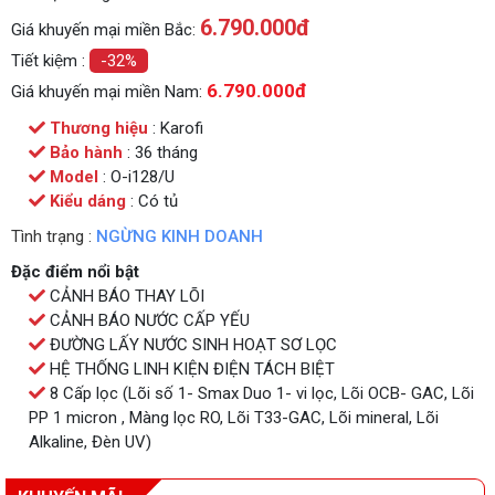
6.790.000
đ
Giá khuyến mại miền Bắc:
Tiết kiệm :
-32%
6.790.000đ
Giá khuyến mại miền Nam:
Thương hiệu
: Karofi
Bảo hành
: 36 tháng
Model
: O-i128/U
Kiểu dáng
: Có tủ
Tình trạng :
NGỪNG KINH DOANH
Đặc điểm nổi bật
CẢNH BÁO THAY LÕI
CẢNH BÁO NƯỚC CẤP YẾU
ĐƯỜNG LẤY NƯỚC SINH HOẠT SƠ LỌC
HỆ THỐNG LINH KIỆN ĐIỆN TÁCH BIỆT
8 Cấp lọc (Lõi số 1- Smax Duo 1- vi lọc, Lõi OCB- GAC, Lõi
PP 1 micron , Màng lọc RO, Lõi T33-GAC, Lõi mineral, Lõi
Alkaline, Đèn UV)