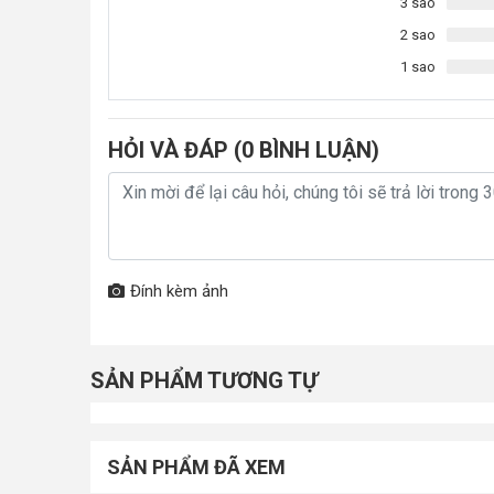
3 sao
2 sao
1 sao
HỎI VÀ ĐÁP (
0
BÌNH LUẬN)
Nhà má
Với định hướng phát triển mở rộng quy mô vươn tầm t
nước. Mỗi thành viên trong công ty luôn cố gừng không
bạn và gia đình những dòng máy hiện đại và tiên tiến nhấ
Đính kèm ảnh
Dòng máy lọc Karofi Topbox T-s146 là một trong các s
trội
chắc chắn sẽ mang đến sự hài lòng và đáp ứng được
model hiện đại này cụ thể trong bài viết dưới đây.
SẢN PHẨM TƯƠNG TỰ
SẢN PHẨM ĐÃ XEM