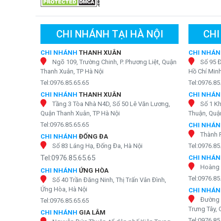
Máy lọc nước karofi topbo
Thiết kế của máy lọc nước topbox t-
CHI NHÁNH TẠI HÀ NỘI
CHI
Có thể nói đây là một trong những sản phẩm nhỏ gọn nh
CHI NHÁNH
THANH XUÂN
CHI NHÁ
nhiều vị trí trong ngôi nhà. Qúy khách có thể đặt
máy lọ
Ngõ 109, Trường Chinh, P. Phương Liệt, Quận
Số 95 
tiện sử dụng nhất. Hay thậm chí là trong phòng khách h
Thanh Xuân, TP Hà Nội
Hồ Chí Min
và đẹp mắt.
Tel:0976.85.65.65
Tel:0976.85
CHI NHÁNH
THANH XUÂN
CHI NHÁ
Tầng 3 Tòa Nhà N4D, Số 50 Lê Văn Lương,
Số 1 K
Quận Thanh Xuân, TP Hà Nội
Thuận, Quận
Tel:0976.85.65.65
CHI NHÁ
Thành 
CHI NHÁNH
ĐỐNG ĐA
Số 83 Láng Hạ, Đống Đa, Hà Nội
Tel:0976.85
Tel:0976.85.65.65
CHI NHÁ
Hoàng 
CHI NHÁNH
ỨNG HÒA
Tel:0976.85
Số 40 Trần Đăng Ninh, Thị Trấn Vân Đình,
Ứng Hòa, Hà Nội
CHI NHÁ
Đường 
Tel:0976.85.65.65
Trưng Tây, 
CHI NHÁNH
GIA LÂM
Tel:0976.85