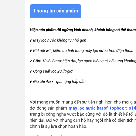
Thông tin sản phẩm
Hiện sản phẩm đã ngừng kinh doanh, khách hàng có thể tham 
√ Máy lọc nước không tủ nhỏ gọn
√ Kết nối wifi, kiểm tra tình trạng máy lọc nước trên điện thoại
√ Gồm 10 lõi Smax hiện đại, lọc sạch hiệu quả, bổ sung khoán
√ Công suất lọc 20 lít/giờ 
√ Giá chỉ 4xxx - quà tặng hấp dẫn
----------------------------------------------------------------------------------
Với mong muốn mang đến sự tiện nghi hơn cho mọi gia đ
đời dòng sản phẩm
máy lọc nước karofi topbox t-s1
trang bị công nghệ vượt bậc cùng với đó là thiết kế t
hiện đại. Đối với những căn hộ hay ngôi nhà có diện tíc
chính là sự lựa chọn hoàn hảo.