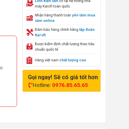
Linh kiện sẵn
có tại hệ thống nhà
máy Karofi toàn quốc
Nhận hàng thanh toán
yên tâm mua
sắm online
Đảm bảo hàng chính hãng
tập đoàn
Karofi
Được kiểm định chất lượng theo tiêu
chuẩn quốc tế
Hàng việt nam
chất lượng cao
i)
Gọi ngay! Sẽ có giá tốt hơn
Hotline:
0976.85.65.65