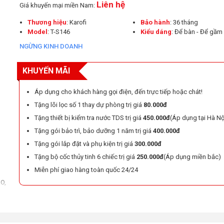
Liên hệ
Giá khuyến mại miền Nam:
Thương hiệu
: Karofi
Bảo hành
: 36 tháng
Model
: T-S146
Kiểu dáng
: Để bàn - Để gầm
NGỪNG KINH DOANH
KHUYẾN MÃI
Áp dụng cho khách hàng gọi điện, đến trực tiếp hoặc chát!
Tặng lõi lọc số 1 thay dự phòng trị giá
80.000đ
Tặng thiết bị kiểm tra nước TDS trị giá
450.000đ
(Áp dụng tại Hà Nộ
Tặng gói bảo trì, bảo dưỡng 1 năm trị giá
400.000đ
Tặng gói lắp đặt và phụ kiện trị giá
300.000đ
Tặng bộ cốc thủy tinh 6 chiếc trị giá
250.000đ
(Áp dụng miền bắc)
Miễn phí giao hàng toàn quốc 24/24
RO,