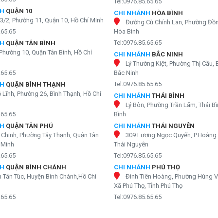
Tel:0976.85.65.65
NH
QUẬN 10
CHI NHÁNH
HÒA BÌNH
3/2, Phường 11, Quận 10, Hồ Chí Minh
Đường Cù Chính Lan, Phường Đồn
.65.65
Hòa Bình
Tel:0976.85.65.65
NH
QUẬN TÂN BÌNH
Phường 10, Quận Tân Bình, Hồ Chí
CHI NHÁNH
BẮC NINH
Lý Thường Kiệt, Phường Thị Cầu, 
.65.65
Bắc Ninh
Tel:0976.85.65.65
NH
QUẬN BÌNH THẠNH
 Lĩnh, Phường 26, Bình Thạnh, Hồ Chí
CHI NHÁNH
THÁI BÌNH
Lý Bôn, Phường Trần Lãm, Thái Bì
.65.65
Bình
NH
QUẬN TÂN PHÚ
CHI NHÁNH
THÁI NGUYÊN
g không gian sống
 Chinh, Phường Tây Thạnh, Quận Tân
309 Lương Ngọc Quyến, P.Hoàng 
à 36cm, chiều ngang là 29cm, độ dày của máy là 26cm. Hoàn toàn
 Minh
Thái Nguyên
.
.65.65
Tel:0976.85.65.65
NH
QUẬN BÌNH CHÁNH
CHI NHÁNH
PHÚ THỌ
n Tân Túc, Huyện Bình Chánh,Hồ Chí
Đinh Tiên Hoàng, Phường Hùng V
Xã Phú Thọ, Tỉnh Phú Thọ
.65.65
Tel:0976.85.65.65