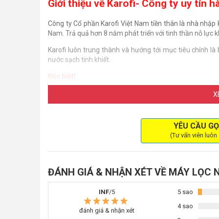
Giới thiệu về Karofi- Công ty uy tín 
Công ty Cổ phần Karofi Việt Nam tiền thân là nhà nhập 
Nam. Trả quả hơn 8 năm phát triển với tinh thần nỗ lực
Karofi luôn trung thành và hướng tới mục tiêu chính 
nước sạch tinh khiết.
Đặc biệt!
Các sản phẩm mà công ty sản xuất đã đạt nhiều giải th
X
kiệm duyệt gắt gao, Karofi là thương hiệu đầu tiên và
Nghề Nghiệp & Môi Trường Bộ Y Tế cấp.
YÊU CẦU GỌ
(Tư vấn viên luôn
ĐÁNH GIÁ & NHẬN XÉT VỀ MÁY LỌC 
INF
/5
5 sao
4 sao
đánh giá & nhận xét