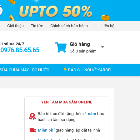
Giới thiệu
Tin tức
Chính sách bảo hành
Liên hệ
Giỏ hàng
Hotline 24/7
0976.85.65.65
Có
0
sản phẩm
SỬA CHỮA MÁY LỌC NƯỚC
BÁO CHÍ NÓI VỀ KAROFI
YÊN TÂM MUA SẮM ONLINE
Bảo trì trọn đời, tặng thêm
1 năm
bảo
hành an tâm sử dụng
Miễn phí
giao hàng lắp đặt tại nhà