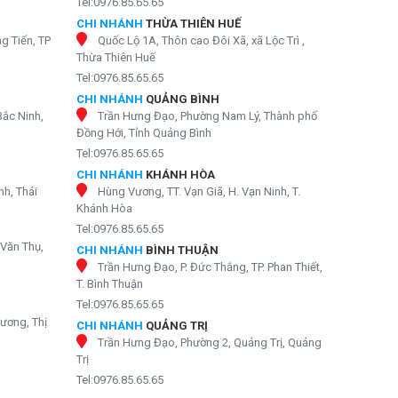
Tel:0976.85.65.65
CHI NHÁNH
THỪA THIÊN HUẾ
g Tiến, TP
Quốc Lộ 1A, Thôn cao Đôi Xã, xã Lộc Trì ,
Thừa Thiên Huế
Tel:0976.85.65.65
CHI NHÁNH
QUẢNG BÌNH
Bắc Ninh,
Trần Hưng Đạo, Phường Nam Lý, Thành phố
Đồng Hới, Tỉnh Quảng Bình
Tel:0976.85.65.65
CHI NHÁNH
KHÁNH HÒA
nh, Thái
Hùng Vương, TT. Vạn Giã, H. Vạn Ninh, T.
Khánh Hòa
Tel:0976.85.65.65
Văn Thụ,
CHI NHÁNH
BÌNH THUẬN
Trần Hưng Đạo, P. Đức Thắng, TP. Phan Thiết,
T. Bình Thuận
Tel:0976.85.65.65
ương, Thị
CHI NHÁNH
QUẢNG TRỊ
Trần Hưng Đạo, Phường 2, Quảng Trị, Quảng
Trị
Tel:0976.85.65.65