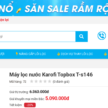
ện lợi
ƯỢI
NÂNG CẤP LÕI LỌC
DỊCH VỤ THAY LÕI LỌC
Máy lọc nước Karofi Topbox T-s146
Mã hàng: 72
(0 đánh giá)
6.363.000đ
Giá thị trường:
5.090.000
đ
Giá khuyến mại miền Bắc:
Tiết kiệm :
-20%