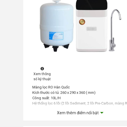
Xem thông
số kỹ thuật
Màng lọc RO Hàn Quốc
Kích thước có tủ: 260 x 290 x 360 ( mm)
Công suất: 10L/H
Hệ thống lọc 6 lõi (2 lõi Sediment, 2 lõi Pre-Carbon, màng 
1 lõi Post-Carbon)
Xem thêm điểm nổi bật
Bảo hành: 36 tháng