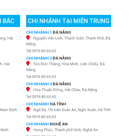
N BẮC
CHI NHÁNH TẠI MIỀN TRUNG
CHI NHÁNH 1
ĐÀ NẴNG
ng, Hải
Nguyễn Văn Linh, Thạch Gián, Thanh Khê, Đà
Nẵng
Tel:0976.85.65.65
CHI NHÁNH 2
ĐÀ NẴNG
h, Hải
Tôn Đức Thắng, Hoà Minh, Liên Chiểu, Đà
Nẵng
Tel:0976.85.65.65
CHI NHÁNH 3
ĐÀ NẴNG
Hòa Thuận Đông, Hải Châu, Đà Nẵng
Tel:0976.85.65.65
CHI NHÁNH
HÀ TĨNH
, Nam Định
Ngã Ba, Thị trấn Xuân An, Nghi Xuân, Hà Tĩnh
Tel:0976.85.65.65
CHI NHÁNH
NGHỆ AN
 Ninh
Hưng Phúc, Thành phố Vinh, Nghệ An