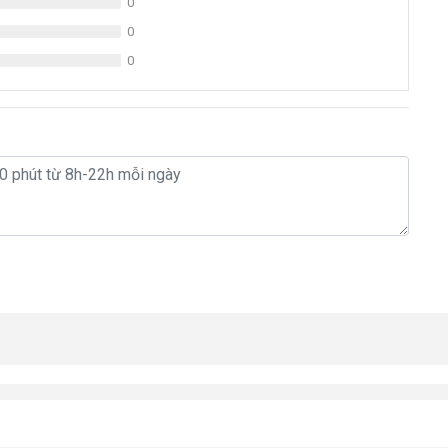
0
0
0
y lọc nước Karofi
hế giới và trở thành thương hiệu hàng đầu về cung cấp máy lọc
 ngừng, cải tiến và nâng cao chất lượng. Đảm bảo sẽ cung cấp cho
t.
ản phẩm thông minh được Karofi ra mắt với
nhiều tính năng vượt
 mọi nhu cầu sử dụng của khách hàng. Hãy cùng tìm hiểu về dòng