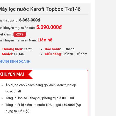
Máy lọc nước Karofi Topbox T-s146
6.363.000đ
iá thị trường:
5.090.000
đ
iá khuyến mại miền Bắc:
iết kiệm :
-20%
Liên hệ
iá khuyến mại miền Nam:
Thương hiệu
: Karofi
Bảo hành
: 36 tháng
Model
: T-S146
Kiểu dáng
: Để bàn - Để gầm
GỪNG KINH DOANH
KHUYẾN MÃI
Áp dụng cho khách hàng gọi điện, đến trực tiếp
hoặc chát!
Tặng lõi lọc số 1 thay dự phòng trị giá
80.000đ
Tặng thiết bị kiểm tra nước TDS trị giá
450.000đ
(Áp
dụng tại Hà Nội)