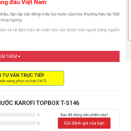
hàng đầu Việt Nam
khẩu, lắp ráp các dòng máy lọc nước của mọi thương hiệu tại Việt
 không ngừng.
là bảo vệ và đảm bảo an toàn cho sức khỏe mọi người bằng nguồn
ưởng cao quý được nhà nước công nhận. Trải quả nhiều quy trình
EM THÊM
 duy nhất đạt chứng nhận
QCVN 6-1: 2010/BYT
do Viện Sức Khỏe
I TƯ VẤN TRỰC TIẾP
 sẵn sàng phục vụ bạn 24/7)
NƯỚC KAROFI TOPBOX T-S146
5
Bạn đã dùng sản phẩm này?
Gửi đánh giá của bạn
0