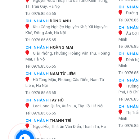
Nguyễn Đức Thuận, tổ dân phố Kiên Trung,
TT. Trâu Quỳ, Hà Nội
CHI NHÁ
Đường 
Tel:0976.85.65.65
Tel:0976.85
CHI NHÁNH
ĐÔNG ANH
Khu Công Nghiệp Nguyên Khê, Xã Nguyên
CHI NHÁ
Khê, Đông Anh, Hà Nội
Âu Cơ, 
Minh
Tel:0976.85.65.65
Tel:0976.85
CHI NHÁNH
HOÀNG MAI
Giải Phóng, Phường Hoàng Văn Thụ, Hoàng
CHI NHÁ
Mai, Hà Nội
Đinh bộ
Minh
Tel:0976.85.65.65
Tel:0976.85
CHI NHÁNH
NAM TỪ LIÊM
Hồ Tùng Mậu, Phường Cầu Diễn, Nam Từ
CHI NHÁ
Dễ dàng bài trí tron
Liêm, Hà Nội
Trường
– Thiết kế nhỏ gọn và chắc chắn: Chiều cao của máy l
Phú, Hồ Chí
Tel:0976.85.65.65
nhỏ hơn những dòng máy lọc nước tủ đứng hiện đại khác
Tel:0976.85
CHI NHÁNH
TÂY HỒ
Lạc Long Quân, Xuân La, Tây Hồ, Hà Nội
CHI NHÁ
Thị Trấ
Tel:0976.85.65.65
Minh
CHI NHÁNH
THANH TRÌ
Tel:0976.85
Ngọc Hồi, Thị trấn Văn Điển, Thanh Trì, Hà
Nội