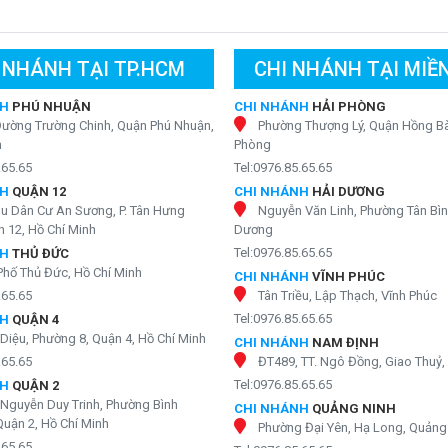
x t-s146 với thiết kế nhỏ gọn
s146
 NHÁNH TẠI TP.HCM
CHI NHÁNH TẠI MIỀ
ất thị trường hiện nay. Karofi topbox hoàn toàn có thể đặt được
NH
PHÚ NHUẬN
CHI NHÁNH
HẢI PHÒNG
c nước karofi topbox t-s146
trên bàn bếp, trong gầm tủ sao cho
Đường Trường Chinh, Quận Phú Nhuận,
Phường Thượng Lý, Quận Hồng Bà
oặc nơi làm việc đều được bởi máy có thiết kế vô cùng sang trọng
h
Phòng
.65.65
Tel:0976.85.65.65
NH
QUẬN 12
CHI NHÁNH
HẢI DƯƠNG
hu Dân Cư An Sương, P. Tân Hưng
Nguyễn Văn Linh, Phường Tân Bìn
 12, Hồ Chí Minh
Dương
Tel:0976.85.65.65
NH
THỦ ĐỨC
Phố Thủ Đức, Hồ Chí Minh
CHI NHÁNH
VĨNH PHÚC
.65.65
Tân Triều, Lập Thạch, Vĩnh Phúc
Tel:0976.85.65.65
NH
QUẬN 4
Diệu, Phường 8, Quận 4, Hồ Chí Minh
CHI NHÁNH
NAM ĐỊNH
.65.65
ĐT489, TT. Ngô Đồng, Giao Thuỷ
Tel:0976.85.65.65
NH
QUẬN 2
Nguyễn Duy Trinh, Phường Bình
CHI NHÁNH
QUẢNG NINH
Quận 2, Hồ Chí Minh
Phường Đại Yên, Hạ Long, Quảng
.65.65