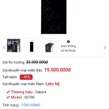
Xem thông
số kỹ thuật
33.000.000đ
Giá thị trường:
19.500.000
đ
Giá khuyến mại miền Bắc:
Tiết kiệm :
-41%
Liên hệ
Giá khuyến mại miền Nam:
Thương hiệu
: Sakura
Model
: SD700
Tình trạng :
CÒN HÀNG