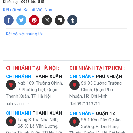
Khiếu nại :
0968.60.1515
Kết nối với Karofi Việt Nam
Máy lọc nước ion kiềm tươi Sakura SD700 - cung cấp nguồn nước
giàu khoáng chất có lợi
Kết nối với chúng tôi
Tích hợp 2 công nghệ lọc RO và Nano
Là siêu phẩm cao cấp đến từ thương hiệu Sakura, model SD700 là
sản phẩm đầu tiên ứng dụng 2 công nghệ lọc
(
RO và Nano
) trong
cùng 1 sản phẩm. Nhờ vậy máy có khả năng loại bỏ các tạp chất,
CHI NHÁNH TẠI HÀ NỘI :
CHI NHÁNH TẠI TP.HCM :
cặn bẩn, vi khuẩn có hại,... từ đa dạng nguồn nước đầu vào từ nước
CHI NHÁNH
THANH XUÂN
CHI NHÁNH
PHÚ NHUẬN
máy, nước giếng,...
Ngõ 109, Trường Chinh,
Số 95 Đường Trường
Đặc biệt, người dùng có thể linh hoạt điều chỉnh chế độ RO hay Nano
P. Phương Liệt, Quận
Chinh, Quận Phú
bằng nút vặn.
Thanh Xuân, TP Hà Nội
Nhuận, Hồ Chí Minh
Tel:0971113711
Chế độ RO: nguồn nước đầu vào có chỉ số TDS>100
Tel:0971113711
Chế độ Nano: nguồn nước đầu vào có chỉ số TDS<100
CHI NHÁNH
THANH XUÂN
CHI NHÁNH
QUẬN 12
Tầng 3 Tòa Nhà N4D,
Số 1 Khu Dân Cư An
Số 50 Lê Văn Lương,
Sương, P. Tân Hưng
Quận Thanh Xuân, TP Hà Nội