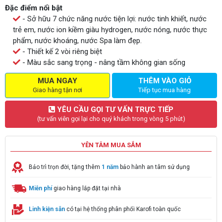
Đặc điểm nổi bật
- Sở hữu 7 chức năng nước tiện lợi: nước tinh khiết, nước
trẻ em, nước ion kiềm giàu hydrogen, nước nóng, nước thực
phẩm, nước khoáng, nước Spa làm đẹp.
- Thiết kế 2 vòi riêng biệt
- Màu sắc sang trọng - nâng tầm không gian sống
MUA NGAY
THÊM VÀO GIỎ
Giao hàng tận nơi
Tiếp tục mua hàng
YÊU CẦU GỌI TƯ VẤN TRỰC TIẾP
(tư vấn viên gọi lại cho quý khách trong vòng 5 phút)
YÊN TÂM MUA SẮM
Bảo trì trọn đời, tặng thêm
1 năm
bảo hành an tâm sử dụng
Miễn phí
giao hàng lắp đặt tại nhà
Linh kiện sẵn
có tại hệ thống phân phối Karofi toàn quốc