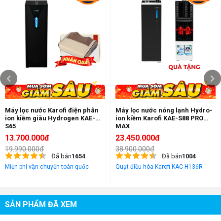
Nước kiềm (pH = 7.5 - 8.5, pH = 9.5 - 10.5)
Nước axit (pH = 2.5 - 4.5)
Kích thước
40x32X100 cm
(DXRXC)
Máy lọc nước Karofi điện phân
Máy lọc nước nóng lạnh Hydro-
ion kiềm giàu Hydrogen KAE-
ion kiềm Karofi KAE-S88 PRO
S65
MAX
13.700.000đ
23.450.000đ
19.990.000đ
38.900.000đ
Đã bán
1654
Đã bán
1004
Miễn phí vận chuyển toàn quốc
Quạt điều hòa Karofi KAC-H136R
SẢN PHẨM ĐÃ XEM
Kích thước máy lọc nước nóng lạnh ion kiềm Sakura SD700 7 chức