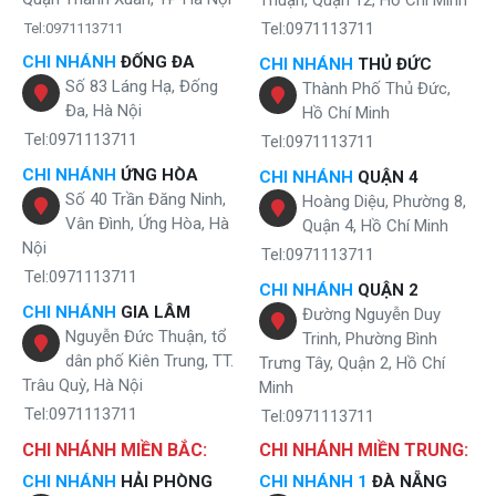
Thuận, Quận 12, Hồ Chí Minh
Tel:0971113711
Tel:0971113711
CHI NHÁNH
ĐỐNG ĐA
CHI NHÁNH
THỦ ĐỨC
Số 83 Láng Hạ, Đống
Thành Phố Thủ Đức,
Đa, Hà Nội
Hồ Chí Minh
Tel:0971113711
Tel:0971113711
CHI NHÁNH
ỨNG HÒA
CHI NHÁNH
QUẬN 4
Số 40 Trần Đăng Ninh,
Hoàng Diệu, Phường 8,
Vân Đình, Ứng Hòa, Hà
Quận 4, Hồ Chí Minh
Nội
Tel:0971113711
Tel:0971113711
Sakura SD700 tích hợp 2 công nghệ lọc RO và Nano đầu tiên trên thị
CHI NHÁNH
QUẬN 2
trường
CHI NHÁNH
GIA LÂM
Đường Nguyễn Duy
Nguyễn Đức Thuận, tổ
Trinh, Phường Bình
Công nghệ điện phân với tấm điện cực Titanium hiện đại
dân phố Kiên Trung, TT.
Trưng Tây, Quận 2, Hồ Chí
Trâu Quỳ, Hà Nội
Ưu điểm vượt trội hơn so với các dòng
máy lọc nước nóng lạnh
Minh
thông thường khác, Sakura SD700 sở hữu công nghệ điện phân hiện
Tel:0971113711
Tel:0971113711
đại với các tấm điện cực Titanium quý hiếm. Các tấm điện cực này
CHI NHÁNH MIỀN BẮC:
CHI NHÁNH MIỀN TRUNG:
đóng vai trò điện phân nước, mang lại nguồn nước có tính kiềm tự
nhiên và giàu vi khoáng.
CHI NHÁNH
HẢI PHÒNG
CHI NHÁNH 1
ĐÀ NẴNG