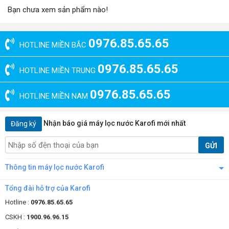
năng
Bạn chưa xem sản phẩm nào!
Ưu điểm nổi bật của máy lọc nước nóng lạnh
ion kiềm Sakura SD700
0976.85.65.65
HOTLINE MIỀN BẮC
Đã không còn xa lạ nhiều trong các hộ gia đình,
máy lọc nước ion
kiềm Karofi
là dòng máy lọc nước cao cấp, giúp bổ sung nhiều
0976.85.65.65
HOTLINE MIỀN TRUNG
khoáng chất có lợi cho sức khỏe. Sau đây, máy lọc nước Karofi xin
giới thiệu đến bạn đọc siêu phẩm máy lọc nước ion kiềm Sakura
0976.85.65.65
SD700. Cùng theo dõi thông tin dưới đây để hiểu rõ hơn về siêu phẩm
HOTLINE MIỀN NAM
này nhé!
Nhận báo giá máy lọc nước Karofi mới nhất
Đăng ký
GỬI
Thông tin máy lọc nước Karofi
Tổng đài hỗ trợ của Karofi
Hotline :
0976.85.65.65
CSKH :
1900.96.96.15