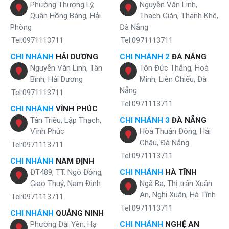
Phường Thượng Lý,
Nguyễn Văn Linh,
Nhờ vậy, máy lọc nước kiềm Sakura SD700 không chỉ cung cấp
Quận Hồng Bàng, Hải
Thạch Gián, Thanh Khê,
nguồn nước chuẩn sạch tinh khiết mà còn mang đến nhiều lợi ích cải
Phòng
Đà Nẵng
thiện sức khỏe, nâng cao sức đề kháng, phòng ngừa và hỗ trợ điều trị
nhiều bệnh tật, sát khuẩn, làm đẹp,...
Tel:0971113711
Tel:0971113711
CHI NHÁNH
HẢI DƯƠNG
CHI NHÁNH 2
ĐÀ NẴNG
Nguyễn Văn Linh, Tân
Tôn Đức Thắng, Hoà
Bình, Hải Dương
Minh, Liên Chiểu, Đà
Nẵng
Tel:0971113711
Tel:0971113711
CHI NHÁNH
VĨNH PHÚC
Tân Triều, Lập Thạch,
CHI NHÁNH 3
ĐÀ NẴNG
Vĩnh Phúc
Hòa Thuận Đông, Hải
Châu, Đà Nẵng
Tel:0971113711
Tel:0971113711
CHI NHÁNH
NAM ĐỊNH
ĐT489, TT. Ngô Đồng,
CHI NHÁNH
HÀ TĨNH
Giao Thuỷ, Nam Định
Ngã Ba, Thị trấn Xuân
An, Nghi Xuân, Hà Tĩnh
Tel:0971113711
Tel:0971113711
Sakura SD700 sử dụng công nghệ điện phân với tấm điện cực
CHI NHÁNH
QUẢNG NINH
Titanium hiện đại
Phường Đại Yên, Hạ
CHI NHÁNH
NGHỆ AN