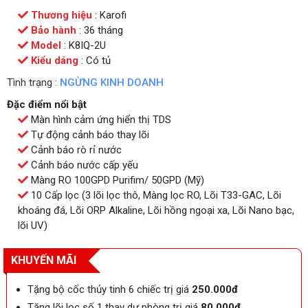
Thương hiệu
: Karofi
Bảo hành
: 36 tháng
Model
: K8IQ-2U
Kiểu dáng
: Có tủ
Tình trạng :
NGỪNG KINH DOANH
Đặc điểm nổi bật
Màn hình cảm ứng hiển thị TDS
Tự động cảnh báo thay lõi
Cảnh báo rò rỉ nước
Cảnh báo nước cấp yếu
Màng RO 100GPD Purifim/ 50GPD (Mỹ)
10 Cấp lọc (3 lõi lọc thô, Màng lọc RO, Lõi T33-GAC, Lõi
khoáng đá, Lõi ORP Alkaline, Lõi hồng ngoại xa, Lõi Nano bạc,
lõi UV)
KHUYẾN MÃI
Tặng bộ cốc thủy tinh 6 chiếc trị giá
250.000đ
Tặng lõi lọc số 1 thay dự phòng trị giá
80.000đ