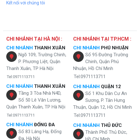
Kết nối với chúng tôi
đi qua màng này là đa số không còn độc hại có trong thành
phần của nước nữa vì nó đã hấp thụ tối đa các tạp chất và
toàn bộ chất rắn hay các ion, asen…
Lõi lọc T33-GAC
của máy lọc nước karofi k9i-1 giúp nước giữ
lại độ ngọt tự nhiên.
Lõi khoáng đá mineral
cung cấp
45 chất khoáng
đi sâu nuôi
CHI NHÁNH TẠI HÀ NỘI :
CHI NHÁNH TẠI TP.HCM :
dưỡng từng tế bào.
CHI NHÁNH
THANH XUÂN
CHI NHÁNH
PHÚ NHUẬN
Lõi alkaline
giúp cân bằng độ PH và nuôi dưỡng tế bào phát
Ngõ 109, Trường Chinh,
Số 95 Đường Trường
triển khỏe mạnh.
P. Phương Liệt, Quận
Chinh, Quận Phú
Lõi hồng ngoại xa
giúp chia nhỏ phân tử nước tạo điều kiện
thuận lợi cho cơ thể dễ dàng hấp thụ các khoáng chất.
Thanh Xuân, TP Hà Nội
Nhuận, Hồ Chí Minh
Lõi nanosilver
ngăn vi khuẩn tái nhiễm và lạm sạch nguồn
Tel:0971113711
Tel:0971113711
nước lên đến 99,9%.
CHI NHÁNH
THANH XUÂN
CHI NHÁNH
QUẬN 12
Đèn UV
giúp chống tái nhiễm và không gây ảnh hưởng đến
Tầng 3 Tòa Nhà N4D,
tính hóa lý của nước.
Số 1 Khu Dân Cư An
Số 50 Lê Văn Lương,
Sương, P. Tân Hưng
Quận Thanh Xuân, TP Hà Nội
Thuận, Quận 12, Hồ Chí Minh
Tel:0971113711
Tel:0971113711
CHI NHÁNH
ĐỐNG ĐA
CHI NHÁNH
THỦ ĐỨC
Số 83 Láng Hạ, Đống
Thành Phố Thủ Đức,
Đa, Hà Nội
Hồ Chí Minh