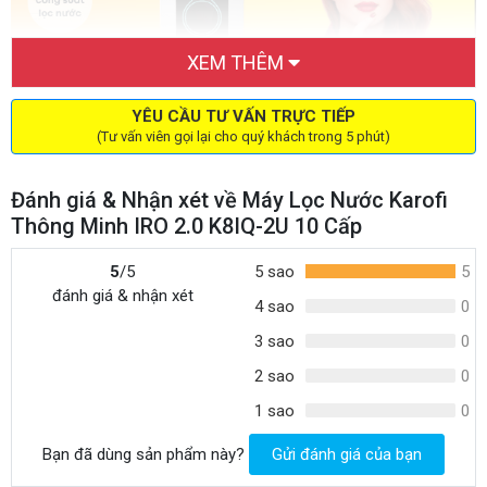
XEM THÊM
YÊU CẦU TƯ VẤN TRỰC TIẾP
(Tư vấn viên gọi lại cho quý khách trong 5 phút)
Hình ảnh máy lọc nước thông minh Karofi IRO 2.0 10 cấp thêm đèn
UV
Đánh giá & Nhận xét về Máy Lọc Nước Karofi
Thông số kỹ thuật máy lọc nước Karofi
Thông Minh IRO 2.0 K8IQ-2U 10 Cấp
thông minh iRO 2.0 10 cấp K8IQ-2U
5
/5
5 sao
5
đánh giá & nhận xét
Tên Model
K8IQ-2U
4 sao
0
Hệ thông cấp lọc
10 cấp lọc
3 sao
0
Công suất lọc
10 L/H
2 sao
0
Màng lọc
RO
1 sao
0
Bình áp
Nhựa thép Hybrid siêu bền
Bạn đã dùng sản phẩm này?
Gửi đánh giá của bạn
Van điện từ
KSD