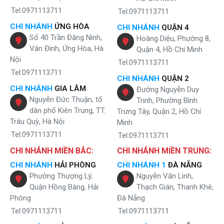
Tel:0971113711
Tel:0971113711
CHI NHÁNH
ỨNG HÒA
CHI NHÁNH
QUẬN 4
Số 40 Trần Đăng Ninh,
Hoàng Diệu, Phường 8,
Vân Đình, Ứng Hòa, Hà
Quận 4, Hồ Chí Minh
Nội
Tel:0971113711
Tel:0971113711
CHI NHÁNH
QUẬN 2
CHI NHÁNH
GIA LÂM
Đường Nguyễn Duy
Nguyễn Đức Thuận, tổ
Trinh, Phường Bình
dân phố Kiên Trung, TT.
Trưng Tây, Quận 2, Hồ Chí
Trâu Quỳ, Hà Nội
Minh
Tel:0971113711
Tel:0971113711
CHI NHÁNH MIỀN BẮC:
CHI NHÁNH MIỀN TRUNG:
CHI NHÁNH
HẢI PHÒNG
CHI NHÁNH 1
ĐÀ NẴNG
Phường Thượng Lý,
Nguyễn Văn Linh,
Quận Hồng Bàng, Hải
Thạch Gián, Thanh Khê,
Phòng
Đà Nẵng
Tel:0971113711
Tel:0971113711
Hệ thống 10 lõi lọc mạnh mẽ cung cấp nguồn nước sạch đạt chuẩn