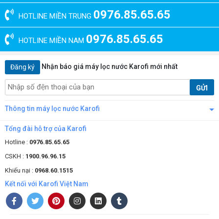
0976.85.65.65
HOTLINE MIỀN TRUNG
0976.85.65.65
HOTLINE MIỀN NAM
Hình ảnh thông số kỹ thuật của máy lọc nước K9IQ-2U có đèn UV
Nhận báo giá máy lọc nước Karofi mới nhất
Đăng ký
Karofi K8IQ-2U với công suất lọc mạnh mẽ
GỬI
đến 10L/H với hệ thống lọc 10 cấp
Thông tin máy lọc nước Karofi
Hệ thống lọc 10 c
ấp
của
máy lọc nước Karofi thông minh IRO
K8IQ-2U tủ IQ có đèn UV
hoạt động mạnh mẽ đảm bảo cung cáp
Tổng đài hỗ trợ của Karofi
nguồn nước sạch tinh khiết lên đến 10L/H. Chi tiết bao gồm các lõi:
Hotline :
0976.85.65.65
Lõi PP 5 micron
có khe hở nhỏ hơn 5 micron có tuổi thọ trung
CSKH :
1900.96.96.15
bình từ
3-6 tháng lọc
được 1 phần tạp chất, bùn cát trong
nước.
Khiếu nại :
0968.60.1515
Lõi OCB-GAC
đây chính là lõi than hoạt tính hấp thụ các chất
Kết nối với Karofi Việt Nam
lỏng độc hại và loại bỏ hoàn toàn chất hữu cơ hoàn tan.
Lõi PP 1 micron
để loại bỏ chất rắn, bụi mịn có kích thước
nhỏ
hơn 1 micron
.
Màng lọc RO Aqualast
trái tim của máy karofi k9iq, khi nước