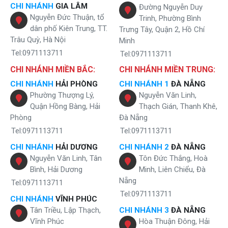
CHI NHÁNH
GIA LÂM
Đường Nguyễn Duy
Nguyễn Đức Thuận, tổ
Trinh, Phường Bình
dân phố Kiên Trung, TT.
Trưng Tây, Quận 2, Hồ Chí
Trâu Quỳ, Hà Nội
Minh
Tel:0971113711
Tel:0971113711
CHI NHÁNH MIỀN BẮC:
CHI NHÁNH MIỀN TRUNG:
CHI NHÁNH
HẢI PHÒNG
CHI NHÁNH 1
ĐÀ NẴNG
Phường Thượng Lý,
Nguyễn Văn Linh,
Quận Hồng Bàng, Hải
Thạch Gián, Thanh Khê,
Phòng
Đà Nẵng
Tel:0971113711
Tel:0971113711
CHI NHÁNH
HẢI DƯƠNG
CHI NHÁNH 2
ĐÀ NẴNG
Nguyễn Văn Linh, Tân
Tôn Đức Thắng, Hoà
Bình, Hải Dương
Minh, Liên Chiểu, Đà
Nẵng
Tel:0971113711
Tel:0971113711
CHI NHÁNH
VĨNH PHÚC
Tân Triều, Lập Thạch,
CHI NHÁNH 3
ĐÀ NẴNG
Vĩnh Phúc
Hòa Thuận Đông, Hải