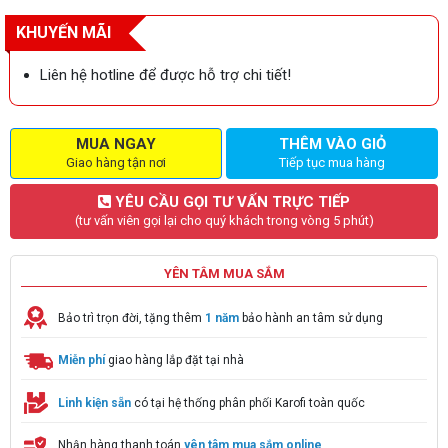
KHUYẾN MÃI
Liên hệ hotline để được hỗ trợ chi tiết!
MUA NGAY
THÊM VÀO GIỎ
Giao hàng tận nơi
Tiếp tục mua hàng
YÊU CẦU GỌI TƯ VẤN TRỰC TIẾP
(tư vấn viên gọi lại cho quý khách trong vòng 5 phút)
YÊN TÂM MUA SẮM
Bảo trì trọn đời, tặng thêm
1 năm
bảo hành an tâm sử dụng
Miễn phí
giao hàng lắp đặt tại nhà
Linh kiện sẵn
có tại hệ thống phân phối Karofi toàn quốc
Nhận hàng thanh toán
yên tâm mua sắm online