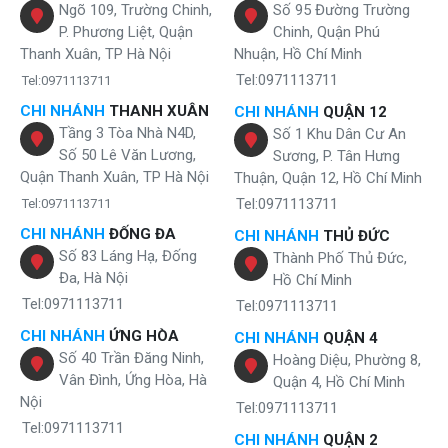
Ngõ 109, Trường Chinh,
Số 95 Đường Trường
P. Phương Liệt, Quận
Chinh, Quận Phú
Thanh Xuân, TP Hà Nội
Nhuận, Hồ Chí Minh
Tel:0971113711
Tel:0971113711
CHI NHÁNH
THANH XUÂN
CHI NHÁNH
QUẬN 12
Tầng 3 Tòa Nhà N4D,
Số 1 Khu Dân Cư An
Số 50 Lê Văn Lương,
Sương, P. Tân Hưng
Quận Thanh Xuân, TP Hà Nội
Thuận, Quận 12, Hồ Chí Minh
Tel:0971113711
Tel:0971113711
CHI NHÁNH
ĐỐNG ĐA
CHI NHÁNH
THỦ ĐỨC
Số 83 Láng Hạ, Đống
Thành Phố Thủ Đức,
Đa, Hà Nội
Hồ Chí Minh
Tel:0971113711
Tel:0971113711
CHI NHÁNH
ỨNG HÒA
CHI NHÁNH
QUẬN 4
Số 40 Trần Đăng Ninh,
Hoàng Diệu, Phường 8,
Vân Đình, Ứng Hòa, Hà
Quận 4, Hồ Chí Minh
Nội
Tel:0971113711
Tel:0971113711
CHI NHÁNH
QUẬN 2