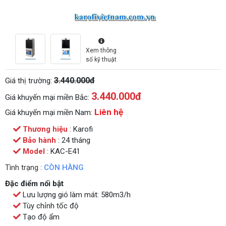
Xem thông
số kỹ thuật
3.440.000đ
Giá thị trường:
3.440.000
đ
Giá khuyến mại miền Bắc:
Liên hệ
Giá khuyến mại miền Nam:
Thương hiệu
: Karofi
Bảo hành
: 24 tháng
Model
: KAC-E41
Tình trạng :
CÒN HÀNG
Đặc điểm nổi bật
Lưu lượng gió làm mát: 580m3/h
Tùy chỉnh tốc độ
Tạo độ ẩm