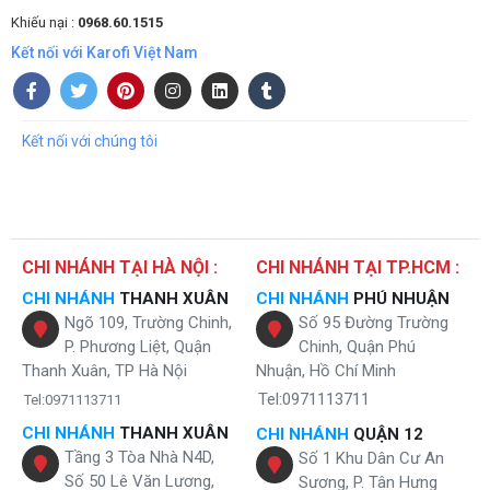
Khiếu nại :
0968.60.1515
Kết nối với Karofi Việt Nam
Kết nối với chúng tôi
Chế độ tạo Ion âm cho không khí trong lành
CHI NHÁNH TẠI HÀ NỘI :
CHI NHÁNH TẠI TP.HCM :
Hộp đá khô Gel & hơi nước làm lạnh sâu - đã
mát
CHI NHÁNH
THANH XUÂN
CHI NHÁNH
PHÚ NHUẬN
Ngõ 109, Trường Chinh,
Số 95 Đường Trường
Quạt điều hòa Karofi KAC-H132R được trang bị hộp đá khô Gel giúp
P. Phương Liệt, Quận
Chinh, Quận Phú
làm lạnh sâu hơn dạng đá nước thông thường từ 6-8 độ, từ đó tăng
Thanh Xuân, TP Hà Nội
Nhuận, Hồ Chí Minh
hiệu quả làm mát và xua tan cơn nóng ngày hè bằng gió kèm hơi
Tel:0971113711
Tel:0971113711
nước mát lạnh.
CHI NHÁNH
THANH XUÂN
Đây cũng là loại đá hóa học có khả năng tái sử dụng lâu dài. Bạn chỉ
CHI NHÁNH
QUẬN 12
cần cho hộp đá khô vào ngăn đá tủ lạnh, sau đó đưa vào bình chứa
Tầng 3 Tòa Nhà N4D,
Số 1 Khu Dân Cư An
nước của quạt là có thể tận hưởng làn gió mát lạnh sảng khoái, thoải
Số 50 Lê Văn Lương,
Sương, P. Tân Hưng