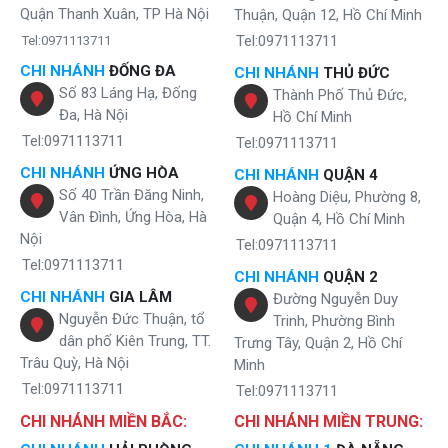
mái dễ chịu mà không bị khô da.
Quận Thanh Xuân, TP Hà Nội
Thuận, Quận 12, Hồ Chí Minh
Tel:0971113711
Tel:0971113711
CHI NHÁNH
ĐỐNG ĐA
CHI NHÁNH
THỦ ĐỨC
Số 83 Láng Hạ, Đống
Thành Phố Thủ Đức,
Đa, Hà Nội
Hồ Chí Minh
Tel:0971113711
Tel:0971113711
CHI NHÁNH
ỨNG HÒA
CHI NHÁNH
QUẬN 4
Số 40 Trần Đăng Ninh,
Hoàng Diệu, Phường 8,
Vân Đình, Ứng Hòa, Hà
Quận 4, Hồ Chí Minh
Nội
Tel:0971113711
Tel:0971113711
CHI NHÁNH
QUẬN 2
CHI NHÁNH
GIA LÂM
Đường Nguyễn Duy
Nguyễn Đức Thuận, tổ
Trinh, Phường Bình
dân phố Kiên Trung, TT.
Trang bị hộp đá gel khô giúp lạnh sâu
Trưng Tây, Quận 2, Hồ Chí
Trâu Quỳ, Hà Nội
Minh
Quạt điều hòa Karofi KAC-H132 với 3 chế độ
Tel:0971113711
Tel:0971113711
gió đa dạng
CHI NHÁNH MIỀN BẮC:
CHI NHÁNH MIỀN TRUNG:
KAC-H132R gồm 3 chế độ gió: mạnh - trung bình - nhẹ kết hợp cùng