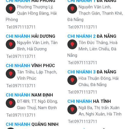
CHI NHÁNH
HẢI PHÒNG
CHI NHÁNH 1
ĐÀ NẴNG
chế độ đảo gió 2 chiều trái phải giúp mở rộng không gian làm mát,
Phường Thượng Lý,
Nguyễn Văn Linh,
đáp ứng nhu cầu đa dạng và linh hoạt của người dùng.
Quận Hồng Bàng, Hải
Thạch Gián, Thanh Khê,
Phòng
Đà Nẵng
Tel:0971113711
Tel:0971113711
CHI NHÁNH
HẢI DƯƠNG
CHI NHÁNH 2
ĐÀ NẴNG
Nguyễn Văn Linh, Tân
Tôn Đức Thắng, Hoà
Bình, Hải Dương
Minh, Liên Chiểu, Đà
Nẵng
Tel:0971113711
Tel:0971113711
CHI NHÁNH
VĨNH PHÚC
Tân Triều, Lập Thạch,
CHI NHÁNH 3
ĐÀ NẴNG
Vĩnh Phúc
Hòa Thuận Đông, Hải
Châu, Đà Nẵng
Tel:0971113711
Tel:0971113711
CHI NHÁNH
NAM ĐỊNH
ĐT489, TT. Ngô Đồng,
CHI NHÁNH
HÀ TĨNH
KAC-H132R 3 chế độ quạt đa dạng
Giao Thuỷ, Nam Định
Ngã Ba, Thị trấn Xuân
An, Nghi Xuân, Hà Tĩnh
Tel:0971113711
Dễ dàng điều khiển - thao tác linh hoạt
Tel:0971113711
CHI NHÁNH
QUẢNG NINH