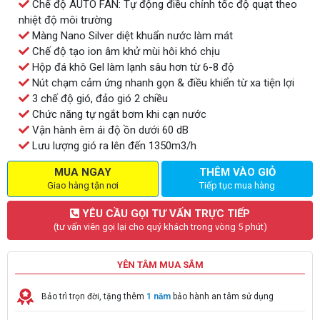
Chế độ AUTO FAN: Tự động điều chỉnh tốc độ quạt theo
nhiệt độ môi trường
Màng Nano Silver diệt khuẩn nước làm mát
Chế độ tạo ion âm khử mùi hôi khó chịu
Hộp đá khô Gel làm lạnh sâu hơn từ 6-8 độ
Nút chạm cảm ứng nhanh gọn & điều khiển từ xa tiện lợi
3 chế độ gió, đảo gió 2 chiều
Chức năng tự ngắt bơm khi cạn nước
Vận hành êm ái độ ồn dưới 60 dB
Lưu lượng gió ra lên đến 1350m3/h
MUA NGAY
THÊM VÀO GIỎ
Giao hàng tận nơi
Tiếp tục mua hàng
YÊU CẦU GỌI TƯ VẤN TRỰC TIẾP
(tư vấn viên gọi lại cho quý khách trong vòng 5 phút)
YÊN TÂM MUA SẮM
Bảo trì trọn đời, tặng thêm
1 năm
bảo hành an tâm sử dụng