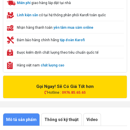
Miễn phí
giao hàng lắp đặt tại nhà
Linh kiện sẵn
có tại hệ thống phân phối Karofi toàn quốc
Nhận hàng thanh toán
yên tâm mua sắm online
Đảm bảo hàng chính hãng
tập đoàn Karofi
Được kiểm định chất lượng theo tiêu chuẩn quốc tế
Hàng việt nam
chất lượng cao
Gọi Ngay! Sẽ Có Giá Tốt hơn
Hotline :
0976.85.65.65
Mô tả sản phẩm
Thông số kỹ thuật
Video