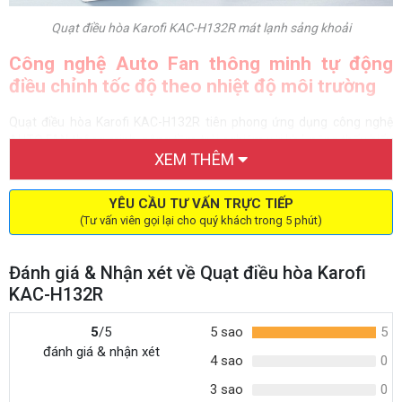
Quạt điều hòa Karofi KAC-H132R mát lạnh sảng khoải
Công nghệ Auto Fan thông minh tự động
điều chỉnh tốc độ theo nhiệt độ môi trường
Quạt điều hòa Karofi KAC-H132R tiên phong ứng dụng công nghệ
AUTO FAN thông minh, nâng tầm trải nghiệm với khả năng thấu hiểu
XEM THÊM
nhu cầu của người dùng. Với công nghệ AUTO FAN, KAC-H132R có
khả năng ghi nhớ, đề xuất và tự điều chỉnh tốc độ gió phù hợp nhất
với nhiệt độ môi trường, mang lại cảm giác đã mát tức thì, dễ chịu
YÊU CẦU TƯ VẤN TRỰC TIẾP
như ý mà vẫn an toàn tuyệt đối cho sức khỏe.
(Tư vấn viên gọi lại cho quý khách trong 5 phút)
Đánh giá & Nhận xét về Quạt điều hòa Karofi
KAC-H132R
5
/5
5 sao
5
đánh giá & nhận xét
4 sao
0
3 sao
0