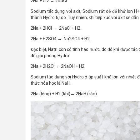
2Na + Cl2 → 2NaCl.
Sodium tác dụng với axit, Sodium rất dễ để khử ion H+
thành Hydro tự do. Tuy nhiên, khi tiếp xúc với axit sẽ dẫn
2Na + 2HCl → 2NaCl + H2.
2Na + H2SO4 → Na2SO4 + H2.
Đặc biệt, Natri còn có tính háo nước, do đó khi được t
để giải phóng Hydro:
2Na + 2H2O → 2NaOH + H2.
Sodium tác dụng với Hydro ở áp suất khá lớn với nhiệt 
thức hóa học là NaH.
2Na (lỏng) + H2 (khí)→ 2NaH (rắn).