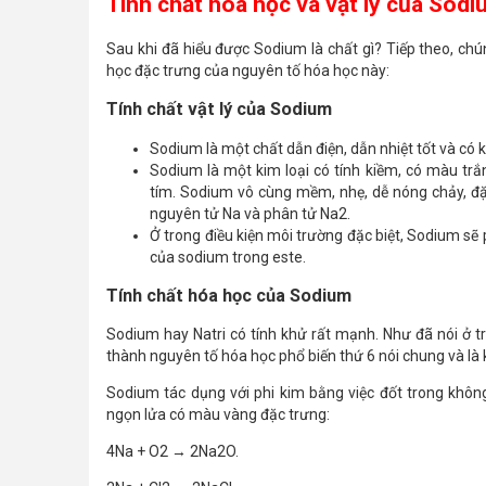
Tính chất hóa học và vật lý của Sod
Sau khi đã hiểu được Sodium là chất gì? Tiếp theo, chún
học đặc trưng của nguyên tố hóa học này:
Tính chất vật lý của Sodium
Sodium là một chất dẫn điện, dẫn nhiệt tốt và có 
Sodium là một kim loại có tính kiềm, có màu tr
tím. Sodium vô cùng mềm, nhẹ, dễ nóng chảy, đặ
nguyên tử Na và phân tử Na2.
Ở trong điều kiện môi trường đặc biệt, Sodium s
của sodium trong este.
Tính chất hóa học của Sodium
Sodium hay Natri có tính khử rất mạnh. Như đã nói ở t
thành nguyên tố hóa học phổ biến thứ 6 nói chung và là 
Sodium tác dụng với phi kim bằng việc đốt trong không
ngọn lửa có màu vàng đặc trưng:
4Na + O2 → 2Na2O.