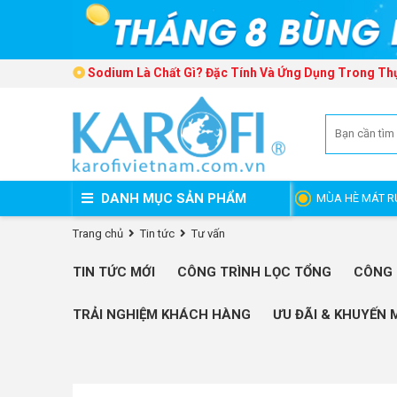
Sodium Là Chất Gì? Đặc Tính Và Ứng Dụng Trong Th
DANH MỤC SẢN PHẨM
MÙA HÈ MÁT R
Trang chủ
Tin tức
Tư vấn
TIN TỨC MỚI
CÔNG TRÌNH LỌC TỔNG
CÔNG 
TRẢI NGHIỆM KHÁCH HÀNG
ƯU ĐÃI & KHUYẾN 