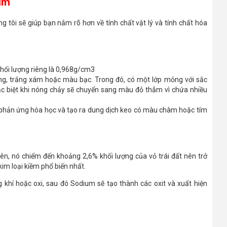
ium
g tôi sẽ giúp bạn nắm rõ hơn về tính chất vật lý và tính chất hóa
khối lượng riêng là 0,968g/cm3
ắng, trắng xám hoặc màu bạc. Trong đó, có một lớp mỏng với sắc
c biệt khi nóng chảy sẽ chuyển sang màu đỏ thẫm vì chứa nhiều
ẽ phản ứng hóa học và tạo ra dung dịch keo có màu chàm hoặc tím
rên, nó chiếm đến khoảng 2,6% khối lượng của vỏ trái đất nên trở
kim loại kiềm phổ biến nhất.
 khí hoặc oxi, sau đó Sodium sẽ tạo thành các oxit và xuất hiện