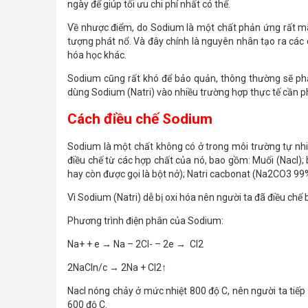
ngày để giúp tối ưu chi phí nhất có thể.
Về nhược điểm, do Sodium là một chất phản ứng rất mãnh
tượng phát nổ. Và đây chính là nguyên nhân tạo ra các c
hóa học khác.
Sodium cũng rất khó để bảo quản, thông thường sẽ phải
dùng Sodium (Natri) vào nhiều trường hợp thực tế cần ph
Cách điều chế Sodium
Sodium là một chất không có ở trong môi trường tự nhi
điều chế từ các hợp chất của nó, bao gồm: Muối (Nacl);
hay còn được gọi là bột nở); Natri cacbonat (Na2CO3 99%
Vì Sodium (Natri) dễ bị oxi hóa nên người ta đã điều ch
Phương trình điện phân của Sodium:
Na+ + e → Na – 2Cl- – 2e → Cl2
2NaCln/c → 2Na + Cl2↑
Nacl nóng chảy ở mức nhiệt 800 độ C, nên người ta tiế
600 độ C.