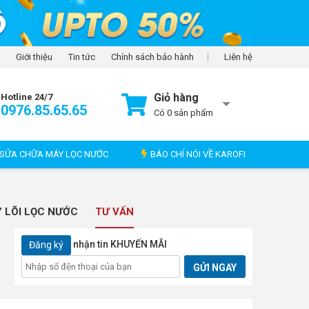
Giới thiệu
Tin tức
Chính sách bảo hành
Liên hệ
Giỏ hàng
Hotline 24/7
0976.85.65.65
Có
0
sản phẩm
SỬA CHỮA MÁY LỌC NƯỚC
BÁO CHÍ NÓI VỀ KAROFI
 LÕI LỌC NƯỚC
TƯ VẤN
nhận tin KHUYẾN MÃI
Đăng ký
GỬI NGAY