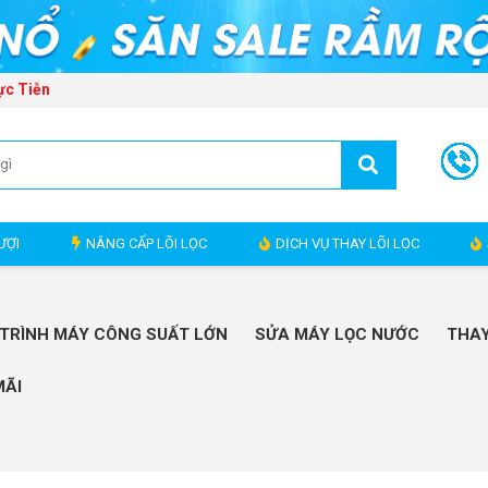
ực Tiễn
ƯỢI
NÂNG CẤP LÕI LỌC
DỊCH VỤ THAY LÕI LỌC
TRÌNH MÁY CÔNG SUẤT LỚN
SỬA MÁY LỌC NƯỚC
THAY
MÃI