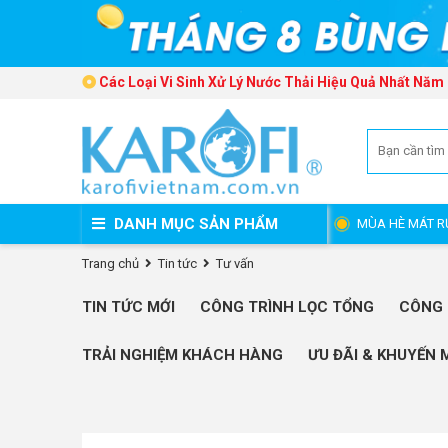
Các Loại Vi Sinh Xử Lý Nước Thải Hiệu Quả Nhất Năm
DANH MỤC SẢN PHẨM
MÙA HÈ MÁT R
Trang chủ
Tin tức
Tư vấn
TIN TỨC MỚI
CÔNG TRÌNH LỌC TỔNG
CÔNG 
TRẢI NGHIỆM KHÁCH HÀNG
ƯU ĐÃI & KHUYẾN 