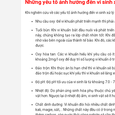
Những yếu tố ảnh hưởng đến vi sinh x
Khi nghiên cứu về các yếu tố ảnh hưởng đến vi sinh xử lý 
Nhu cầu oxy: Để vi khuẩn phát triển mạnh thì phải 
Tuổi bùn: Khi vi khuẩn bắt đầu nuôi và phát triển
này, chúng không tạo ra lớp chất nhờn tốt. Khi đ
nhờ vào bên ngoài của thành tế bào. Khi đó, các k
được.
Oxy hòa tan: Các vi khuẩn hiếu khí yêu cầu có ít 
khoảng 2mg/l oxy để duy trì số lượng vi khuẩn ở 
Đảo trộn: Khi thức ăn bị hạn chế thì vi khuẩn sẽ
đảo trộn đủ hoặc sục khí yếu thì vi khuẩn sẽ lắng 
Độ pH: Độ pH tối ưu của vi sinh là từ khoảng 7.0 - 
Nhiệt độ: Do phản ứng sinh hóa phụ thuộc chủ yếu
vật hơn. Ngược lại ở nhiệt độ ấm, vi sinh vật sẽ ít h
Chất dinh dưỡng: Vi khuẩn đòi hỏi nhiều chất dinh
kali, magie, sắt,... Những chất này đều có ở trong
thêm carbon, còn nước thải công nghiệp sẽ cần th