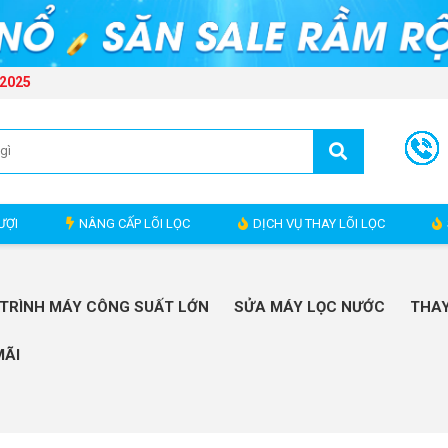
 2025
ƯỢI
NÂNG CẤP LÕI LỌC
DỊCH VỤ THAY LÕI LỌC
TRÌNH MÁY CÔNG SUẤT LỚN
SỬA MÁY LỌC NƯỚC
THAY
MÃI