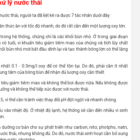
ử lý nước thải
nước thải, người ta đã liệt kê ra được 7 tác nhân dưới đây:
ăn thức ăn với tốc độ nhanh, do đó rất cần đến một lượng oxy lớn.
 trong hệ thống, chúng chỉ là các khối bùn nhỏ. Ở trong giai đoạn
ã có tuổi, vi khuẩn tiêu giảm tiêm mao của chúng và tích lũy chất
hối bùn nhỏ mới bắt đầu dính lại và tạo thành bông lớn có thể lắng
nhất 0.1 - 0.3mg/l oxy để có thể tồn tại. Do đó, phải cần ít nhất
trung tâm của bông bùn để nhận đủ lượng oxy cần thiết.
 bị tiêu giảm tiêm mao và không thể bơi được nữa. Nếu không được
xuống và không thể tiếp xúc được với nước thải.
7.5, vì thế cần tránh việc thay đổi pH đột ngột và nhanh chóng.
 vào nhiệt độ. Ở nhiệt độ lạnh, hệ thống sẽ cần đến nhiều vi sinh
ơn.
 dưỡng cơ bản cho sự phát triển như carbon, nitơ, photpho, natri,
 nước thải, nhưng không đủ. Do đó, nước thải sinh hoạt cần bổ sung
êm natri, photpho.