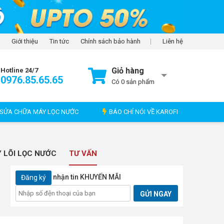
Giới thiệu
Tin tức
Chính sách bảo hành
Liên hệ
Giỏ hàng
Hotline 24/7
0976.85.65.65
Có
0
sản phẩm
SỬA CHỮA MÁY LỌC NƯỚC
BÁO CHÍ NÓI VỀ KAROFI
 LÕI LỌC NƯỚC
TƯ VẤN
nhận tin KHUYẾN MÃI
Đăng ký
GỬI NGAY