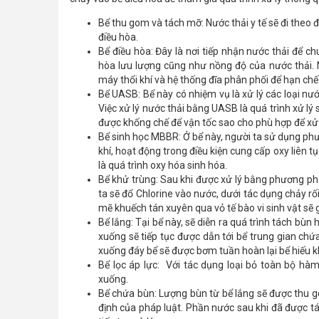
Bể thu gom và tách mỡ: Nước thải y tế sẽ đi theo
điều hòa.
Bể điều hòa: Đây là nơi tiếp nhận nước thải để ch
hòa lưu lượng cũng như nồng độ của nước thải. Nư
máy thổi khí và hệ thống đĩa phân phối để hạn chế
Bể UASB: Bể này có nhiệm vụ là xử lý các loại n
Việc xử lý nước thải bằng UASB là quá trình xử lý 
được khống chế để vận tốc sao cho phù hợp để xử 
Bể sinh học MBBR: Ở bể này, người ta sử dụng phư
khí, hoạt động trong điều kiện cung cấp oxy liên t
là quá trình oxy hóa sinh hóa.
Bể khử trùng: Sau khi được xử lý bằng phương pháp
ta sẽ đổ Chlorine vào nước, dưới tác dụng chảy rố
mẽ khuếch tán xuyên qua vỏ tế bào vi sinh vật sẽ gâ
Bể lắng: Tại bể này, sẽ diễn ra quá trình tách bùn 
xuống sẽ tiếp tục được dẫn tới bể trung gian chứ
xuống đáy bể sẽ được bơm tuần hoàn lại bể hiếu k
Bể lọc áp lực: Với tác dụng loại bỏ toàn bộ hà
xuống.
Bể chứa bùn: Lượng bùn từ bể lắng sẽ được thu g
định của pháp luật. Phần nước sau khi đã được tá