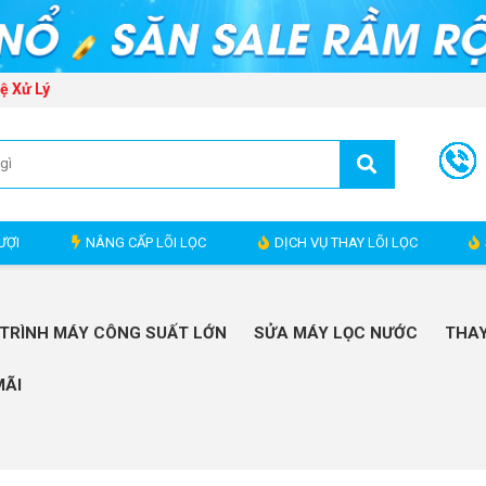
ệ Xử Lý
ƯỢI
NÂNG CẤP LÕI LỌC
DỊCH VỤ THAY LÕI LỌC
TRÌNH MÁY CÔNG SUẤT LỚN
SỬA MÁY LỌC NƯỚC
THAY
MÃI