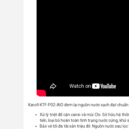
Karofi KTF-P02-AIO đem lại nguồn nước sạch đạt chuẩn c
Xử lý triệt để cặn canxi và mùi Clo: Sở hữu hệ t
tiến, loại bỏ hoàn toàn tình trạng nước cứng, khử
Bảo vệ tối đa tài sản triệu đô: Nguồn nước sau lọc