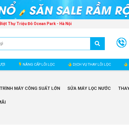
Biệt Thự Triệu Đô Ocean Park - Hà Nội
ƯỢI
NÂNG CẤP LÕI LỌC
DỊCH VỤ THAY LÕI LỌC
TRÌNH MÁY CÔNG SUẤT LỚN
SỬA MÁY LỌC NƯỚC
THAY
MÃI