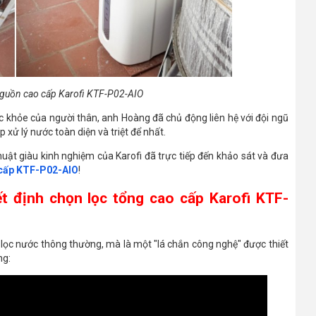
 nguồn cao cấp Karofi KTF-P02-AIO
c khỏe của người thân, anh Hoàng đã chủ động liên hệ với đội ngũ
 xử lý nước toàn diện và triệt để nhất.
huật giàu kinh nghiệm của Karofi đã trực tiếp đến khảo sát và đưa
 cấp KTF-P02-AIO
!
ết định chọn lọc tổng cao cấp Karofi KTF-
ị lọc nước thông thường, mà là một "lá chắn công nghệ" được thiết
ng: