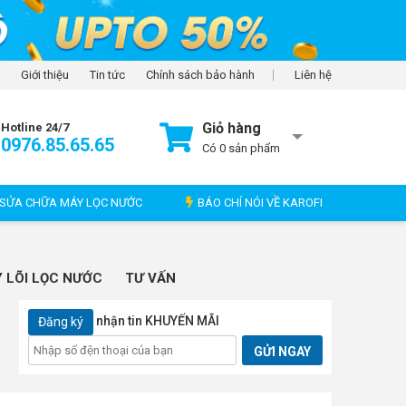
Giới thiệu
Tin tức
Chính sách bảo hành
Liên hệ
Giỏ hàng
Hotline 24/7
0976.85.65.65
Có
0
sản phẩm
SỬA CHỮA MÁY LỌC NƯỚC
BÁO CHÍ NÓI VỀ KAROFI
 LÕI LỌC NƯỚC
TƯ VẤN
nhận tin KHUYẾN MÃI
Đăng ký
GỬI NGAY