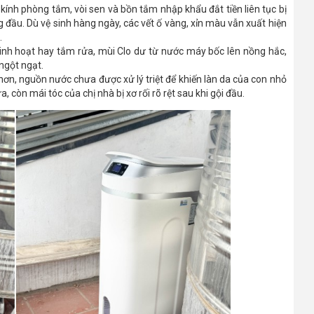
 kính phòng tắm, vòi sen và bồn tắm nhập khẩu đắt tiền liên tục bị
đầu. Dù vệ sinh hàng ngày, các vết ố vàng, xỉn màu vẫn xuất hiện
.
sinh hoạt hay tắm rửa, mùi Clo dư từ nước máy bốc lên nồng hắc,
ngột ngạt.
ơn, nguồn nước chưa được xử lý triệt để khiến làn da của con nhỏ
còn mái tóc của chị nhà bị xơ rối rõ rệt sau khi gội đầu.