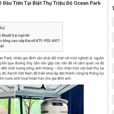
 Đầu Tiên Tại Biệt Thự Triệu Đô Ocean Park
Ẩn
]
khuất ít ai ngờ tới
lọc tổng cao cấp Karofi KTF-P02-AIO?
iệt
n Park, nhiều gia đình vẫn phải đối mặt với một nghịch lý: nguồn
 khi qua đường ống dẫn vẫn gặp các vấn đề về cảm quan và độ
 đến chất lượng sống, anh Hoàng – chủ nhân một căn biệt thự tại
 đó, Karofi Việt Nam đã triển khai lắp đặt thành công hệ thống lọc
ồn nước sinh hoạt hoàn hảo cho gia đình anh.