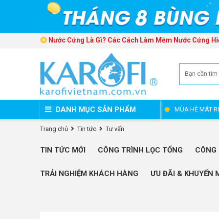
Nước Cứng Là Gì? Các Cách Làm Mềm Nước Cứng Hi
DANH MỤC SẢN PHẨM
MÙA HÈ MÁT R
Trang chủ
Tin tức
Tư vấn
TIN TỨC MỚI
CÔNG TRÌNH LỌC TỔNG
CÔNG 
TRẢI NGHIỆM KHÁCH HÀNG
ƯU ĐÃI & KHUYẾN 