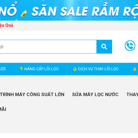
ệu Quả
ƯỢI
NÂNG CẤP LÕI LỌC
DỊCH VỤ THAY LÕI LỌC
TRÌNH MÁY CÔNG SUẤT LỚN
SỬA MÁY LỌC NƯỚC
THAY
MÃI