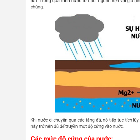
đất. Trong quá trình nước từ đầu nguồn đến với gia đì
chúng.
Khi nước di chuyển qua các tảng đá, nó tiếp tục tích l
này trở nên đủ để truyền một độ cứng vào nước.
Các mức độ cứng của nước: