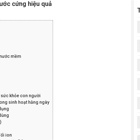
ước cứng hiệu quả
y nước mềm
 sức khỏe con người
rong sinh hoạt hằng ngày
 dụng
 dùng
)
ổi ion