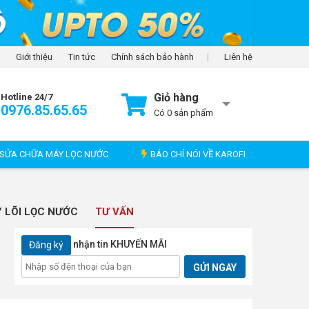
Giới thiệu
Tin tức
Chính sách bảo hành
Liên hệ
Giỏ hàng
Hotline 24/7
0976.85.65.65
Có
0
sản phẩm
SỬA CHỮA MÁY LỌC NƯỚC
BÁO CHÍ NÓI VỀ KAROFI
 LÕI LỌC NƯỚC
TƯ VẤN
nhận tin KHUYẾN MÃI
Đăng ký
GỬI NGAY