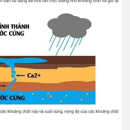
nh bạn sử dụng đã hòa tan một lượng nhỏ khoáng chất và giữ lại
ũy các khoáng chất này và cuối cùng, nòng độ của các khoáng chất