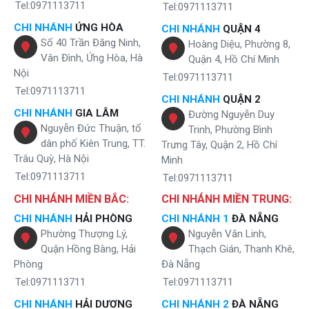
Tel:0971113711
Tel:0971113711
CHI NHÁNH
ỨNG HÒA
CHI NHÁNH
QUẬN 4
Số 40 Trần Đăng Ninh,
Hoàng Diệu, Phường 8,
Vân Đình, Ứng Hòa, Hà
Quận 4, Hồ Chí Minh
Nội
Tel:0971113711
Tel:0971113711
CHI NHÁNH
QUẬN 2
CHI NHÁNH
GIA LÂM
Đường Nguyễn Duy
Nguyễn Đức Thuận, tổ
Trinh, Phường Bình
dân phố Kiên Trung, TT.
Trưng Tây, Quận 2, Hồ Chí
Trâu Quỳ, Hà Nội
Minh
Tel:0971113711
Tel:0971113711
CHI NHÁNH MIỀN BẮC:
CHI NHÁNH MIỀN TRUNG:
CHI NHÁNH
HẢI PHÒNG
CHI NHÁNH 1
ĐÀ NẴNG
Phường Thượng Lý,
Nguyễn Văn Linh,
Quận Hồng Bàng, Hải
Thạch Gián, Thanh Khê,
Phòng
Đà Nẵng
Tel:0971113711
Tel:0971113711
CHI NHÁNH
HẢI DƯƠNG
CHI NHÁNH 2
ĐÀ NẴNG