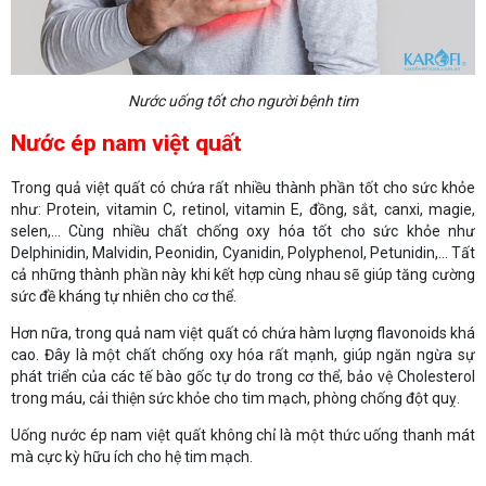
Nước uống tốt cho người bệnh tim
Nước ép nam việt quất
Trong quả việt quất có chứa rất nhiều thành phần tốt cho sức khỏe
như: Protein, vitamin C, retinol, vitamin E, đồng, sắt, canxi, magie,
selen,... Cùng nhiều chất chống oxy hóa tốt cho sức khỏe như
Delphinidin, Malvidin, Peonidin, Cyanidin, Polyphenol, Petunidin,... Tất
cả những thành phần này khi kết hợp cùng nhau sẽ giúp tăng cường
sức đề kháng tự nhiên cho cơ thể.
Hơn nữa, trong quả nam việt quất có chứa hàm lượng flavonoids khá
cao. Đây là một chất chống oxy hóa rất mạnh, giúp ngăn ngừa sự
phát triển của các tế bào gốc tự do trong cơ thể, bảo vệ Cholesterol
trong máu, cải thiện sức khỏe cho tim mạch, phòng chống đột quỵ.
Uống nước ép nam việt quất không chỉ là một thức uống thanh mát
mà cực kỳ hữu ích cho hệ tim mạch.