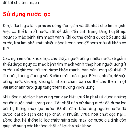
để tốt cho tim mạch.
Sử dụng nước lọc
Được đánh giá là loại nước uống đơn giản và tốt nhất cho tim mạch.
Việc cơ thể bị mất nước, rất dễ dẫn đến tình trạng tăng huyết áp,
nguy cơ mắc bệnh tim mạch vành. Khi cơ thể không được bổ sung đủ
nước, trái tim phải mất nhiều năng lượng hơn để bơm máu đi khắp cơ
thể.
Các nghiên cứu khoa học cho thấy, người uống nhiều nước sẽ giảm
thiểu được nguy cơ mắc bệnh tim mạch vành thấp hơn người uống ít
nước. Để giữ cho trái tim được khỏe mạnh, bạn nên uống tối thiểu 2
lít nước, tương đương với 8 cốc nước mỗi ngày. Bên cạnh đó, để việc
uống nước khoáng không bị nhàm chán, bạn có thể cho thêm một
vài lát chanh tươi giúp tăng thêm hương vị khi uống.
Khi uống nước lọc, bạn cũng cần đặc biệt lưu ý là phải sử dụng những
nguồn nước chất lượng cao. Tốt nhất nên sử dụng nước đã được lọc
bởi hệ thống máy lọc nước RO, để đảm bảo rằng nguồn nước đã
được loại bỏ sạch các tạp chất, vi khuẩn, virus, hóa chất độc hại,...
Đồng thời, hệ thống lõi lọc chức năng của máy lọc nước gia đình còn
giúp bổ sung các khoáng chất có lợi cho sức khỏe.