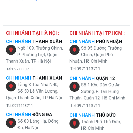
CHI NHÁNH TẠI HÀ NỘI :
CHI NHÁNH TẠI TP.HCM :
CHI NHÁNH
THANH XUÂN
CHI NHÁNH
PHÚ NHUẬN
Ngõ 109, Trường Chinh,
Số 95 Đường Trường
P. Phương Liệt, Quận
Chinh, Quận Phú
Thanh Xuân, TP Hà Nội
Nhuận, Hồ Chí Minh
Tel:0971113711
Tel:0971113711
CHI NHÁNH
THANH XUÂN
CHI NHÁNH
QUẬN 12
Tầng 3 Tòa Nhà N4D,
Số 1 Khu Dân Cư An
Số 50 Lê Văn Lương,
Sương, P. Tân Hưng
Quận Thanh Xuân, TP Hà Nội
Thuận, Quận 12, Hồ Chí Minh
Tel:0971113711
Tel:0971113711
CHI NHÁNH
ĐỐNG ĐA
CHI NHÁNH
THỦ ĐỨC
Số 83 Láng Hạ, Đống
Thành Phố Thủ Đức,
Đa, Hà Nội
Hồ Chí Minh