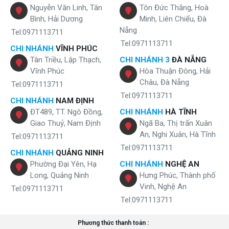
Nguyễn Văn Linh, Tân
Tôn Đức Thắng, Hoà
Bình, Hải Dương
Minh, Liên Chiểu, Đà
Nẵng
Tel:0971113711
Tel:0971113711
CHI NHÁNH
VĨNH PHÚC
Tân Triều, Lập Thạch,
CHI NHÁNH 3
ĐÀ NẴNG
Vĩnh Phúc
Hòa Thuận Đông, Hải
Châu, Đà Nẵng
Tel:0971113711
Tel:0971113711
CHI NHÁNH
NAM ĐỊNH
ĐT489, TT. Ngô Đồng,
CHI NHÁNH
HÀ TĨNH
Giao Thuỷ, Nam Định
Ngã Ba, Thị trấn Xuân
An, Nghi Xuân, Hà Tĩnh
Tel:0971113711
Tel:0971113711
CHI NHÁNH
QUẢNG NINH
Phường Đại Yên, Hạ
CHI NHÁNH
NGHỆ AN
Long, Quảng Ninh
Hưng Phúc, Thành phố
Vinh, Nghệ An
Tel:0971113711
Tel:0971113711
Phương thức thanh toán :