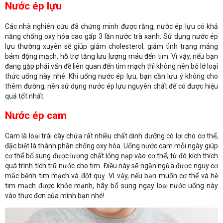
Nước ép lựu
Các nhà nghiên cứu đã chứng minh được rằng, nước ép lựu có khả
năng chống oxy hóa cao gấp 3 lần nước trà xanh. Sử dụng nước ép
lựu thường xuyên sẽ giúp giảm cholesterol, giảm tình trạng mảng
bám động mạch, hỗ trợ tăng lưu lượng máu đến tim. Vì vậy, nếu bạn
đang gặp phải vấn đề liên quan đến tim mạch thì không nên bỏ lỡ loại
thức uống này nhé. Khi uống nước ép lựu, bạn cần lưu ý không cho
thêm đường, nên sử dụng nước ép lựu nguyên chất để có được hiệu
quả tốt nhất.
Nước ép cam
Cam là loại trái cây chứa rất nhiều chất dinh dưỡng có lợi cho cơ thể,
đặc biệt là thành phần chống oxy hóa. Uống nước cam mỗi ngày giúp
cơ thể bổ sung được lượng chất lỏng nạp vào cơ thể, từ đó kích thích
quá trình tích trữ nước cho tim. Điều này sẽ ngăn ngừa được nguy cơ
mắc bệnh tim mạch và đột quỵ. Vì vậy, nếu bạn muốn cơ thể và hệ
tim mạch được khỏe mạnh, hãy bổ sung ngay loại nước uống này
vào thực đơn của mình bạn nhé!