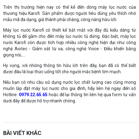
Trên thị trường hiện nay có thể kể đến dòng máy lọc nước của
thương hiệu Karofi. Sản phẩm được người tiêu dùng yêu thích nhờ
mẫu mã đa dạng, giá thành phải chăng, công năng hữu ích.
Máy lọc nước Karofi có thiết kế bắt mắt với đầy đủ kiểu dáng từ
không tủ để gầm cho đến máy lọc nước tủ đứng. Đặc biệt, máy lọc
nước Karofi còn được tích hợp nhiều công nghệ hiện đại như công
nghệ Aiotec - Giám sát từ xa; công nghệ Voice - Điều khiển bằng
giọng nói;....
Hy vọng, với những thông tin hữu ích trên đây, bạn đã có thể biết
được đâu là loại thức uống tốt cho người mắc bệnh tim mạch.
Nếu bạn có nhu cầu sử dụng nước lọc chất lượng cao cùng mong
muốn lắp đặt máy lọc nước cho gia đình, hãy liên hệ ngay đến số
Hotline:
0979.22.65.65
hoặc để lại thông tin liên hệ qua form tư vấn
dưới đây để được hỗ trợ nhanh chóng.
sàn phẳng không dầm
Thiết kế kết cấu
Xem thêm:
Website:
https://sanphangutc.vn/
BÀI VIẾT KHÁC