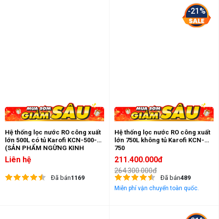
-21%
Hệ thống lọc nước RO công xuất
Hệ thống lọc nước RO công xuất
lớn 500L có tủ Karofi KCN-500-T
lớn 750L không tủ Karofi KCN-
(SẢN PHẨM NGỪNG KINH
750
DOANH)
Liên hệ
211.400.000đ
264.300.000đ
Đã bán
1169
Đã bán
489
Miễn phí vận chuyển toàn quốc.