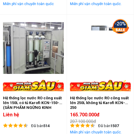
Miễn phí vận chuyển toàn quốc
Miễn phí vận chuyển toàn quốc.
-20%
Hệ thống lọc nước RO công xuất
Hệ thống lọc nước RO công suất
lớn 150L có tủ Karofi KCN-150-T
lớn 250L không tủ Karofi KCN-
(SẢN PHẨM NGỪNG KINH
250
DOANH)
Liên hệ
165.700.000đ
207.100.000đ
Đã bán
514
Đã bán
1507
Miễn phí vận chuyển toàn quốc.