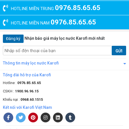
0976.85.65.65
HOTLINE MIỀN TRUNG
0976.85.65.65
HOTLINE MIỀN NAM
Nhận báo giá máy lọc nước Karofi mới nhất
Đăng ký
GỬI
Thông tin máy lọc nước Karofi
Tổng đài hỗ trợ của Karofi
Hotline :
0976.85.65.65
CSKH :
1900.96.96.15
Khiếu nại :
0968.60.1515
Kết nối với Karofi Việt Nam