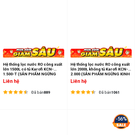
Hệ thống lọc nước RO công xuất
Hệ thống lọc nước RO công xuất
lớn 1500L có tủ Karofi KCN-
lớn 2000L không tủ Karofi KCN-
1.500-T (SẢN PHẨM NGỪNG
2.000 (SẢN PHẨM NGỪNG KINH
KINH DOANH)
DOANH)
Liên hệ
Liên hệ
Đã bán
889
Đã bán
1061
-56%