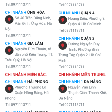
Tel:0971113711
Tel:0971113711
CHI NHÁNH
ỨNG HÒA
CHI NHÁNH
QUẬN 4
Số 40 Trần Đăng Ninh,
Hoàng Diệu, Phường 8,
Vân Đình, Ứng Hòa, Hà
Quận 4, Hồ Chí Minh
Nội
Tel:0971113711
Tel:0971113711
CHI NHÁNH
QUẬN 2
CHI NHÁNH
GIA LÂM
Đường Nguyễn Duy
Nguyễn Đức Thuận, tổ
Trinh, Phường Bình
dân phố Kiên Trung, TT.
Trưng Tây, Quận 2, Hồ Chí
Trâu Quỳ, Hà Nội
Minh
Tel:0971113711
Tel:0971113711
CHI NHÁNH MIỀN BẮC:
CHI NHÁNH MIỀN TRUNG:
CHI NHÁNH
HẢI PHÒNG
CHI NHÁNH 1
ĐÀ NẴNG
Phường Thượng Lý,
Nguyễn Văn Linh,
Quận Hồng Bàng, Hải
Thạch Gián, Thanh Khê,
Phòng
Đà Nẵng
Tel:0971113711
Tel:0971113711