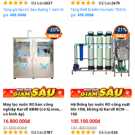
Đã bán
2637
Đã bán
2479
Tặng gói bảo trì, bảo dưỡng 1 năm trị
Tặng thiết bị kiểm tra nước TDS trị
giá:
400.000đ
giá:
450.000đ
-20%
-21%
Máy lọc nước RO bán công
Hệ thống lọc nước RO công xuất
nghiệp Karofi KB80 (có tủ inox,
lớn 150L không tủ Karofi KCN-
có bình áp)
150
16.800.000đ
105.100.000đ
21.000.000đ
131.400.000đ
Đã bán
2787
Đã bán
524