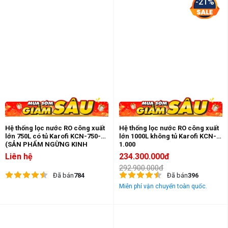
-21%
Hệ thống lọc nước RO công xuất
Hệ thống lọc nước RO công xuất
lớn 750L có tủ Karofi KCN-750-T
lớn 1000L không tủ Karofi KCN-
(SẢN PHẨM NGỪNG KINH
1.000
DOANH)
Liên hệ
234.300.000đ
292.900.000đ
Đã bán
784
Đã bán
396
Miễn phí vận chuyển toàn quốc.