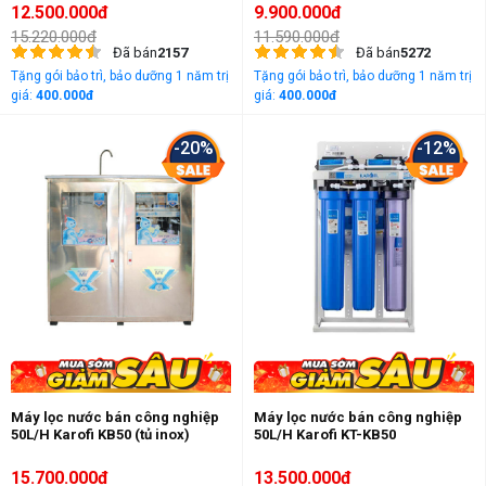
12.500.000đ
9.900.000đ
15.220.000đ
11.590.000đ
Đã bán
2157
Đã bán
5272
Tặng gói bảo trì, bảo dưỡng 1 năm trị
Tặng gói bảo trì, bảo dưỡng 1 năm trị
giá:
400.000đ
giá:
400.000đ
-20%
-12%
Máy lọc nước bán công nghiệp
Máy lọc nước bán công nghiệp
50L/H Karofi KB50 (tủ inox)
50L/H Karofi KT-KB50
15.700.000đ
13.500.000đ