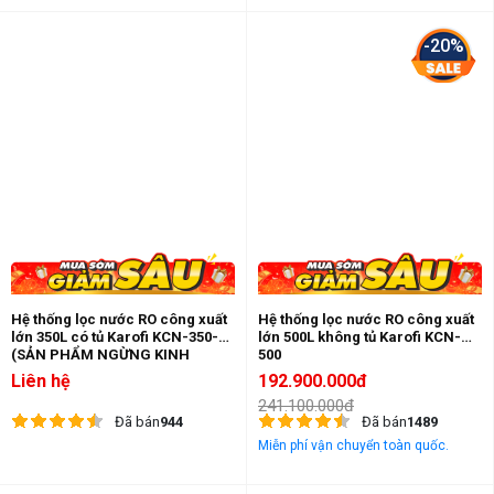
-20%
Hệ thống lọc nước RO công xuất
Hệ thống lọc nước RO công xuất
lớn 350L có tủ Karofi KCN-350-T
lớn 500L không tủ Karofi KCN-
(SẢN PHẨM NGỪNG KINH
500
DOANH)
Liên hệ
192.900.000đ
241.100.000đ
Đã bán
944
Đã bán
1489
Miễn phí vận chuyển toàn quốc.