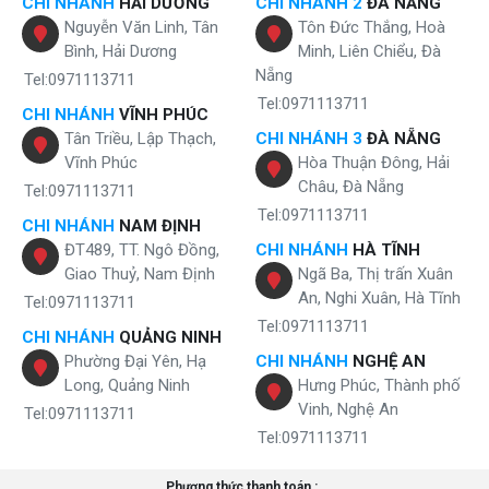
CHI NHÁNH
HẢI DƯƠNG
CHI NHÁNH 2
ĐÀ NẴNG
Nguyễn Văn Linh, Tân
Tôn Đức Thắng, Hoà
Bình, Hải Dương
Minh, Liên Chiểu, Đà
Nẵng
Tel:0971113711
Tel:0971113711
CHI NHÁNH
VĨNH PHÚC
Tân Triều, Lập Thạch,
CHI NHÁNH 3
ĐÀ NẴNG
Vĩnh Phúc
Hòa Thuận Đông, Hải
Châu, Đà Nẵng
Tel:0971113711
Tel:0971113711
CHI NHÁNH
NAM ĐỊNH
ĐT489, TT. Ngô Đồng,
CHI NHÁNH
HÀ TĨNH
Giao Thuỷ, Nam Định
Ngã Ba, Thị trấn Xuân
An, Nghi Xuân, Hà Tĩnh
Tel:0971113711
Tel:0971113711
CHI NHÁNH
QUẢNG NINH
Phường Đại Yên, Hạ
CHI NHÁNH
NGHỆ AN
Long, Quảng Ninh
Hưng Phúc, Thành phố
Vinh, Nghệ An
Tel:0971113711
Tel:0971113711
Phương thức thanh toán :