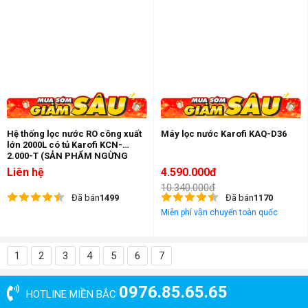
Hệ thống lọc nước RO công xuất
Máy lọc nước Karofi KAQ-D36
lớn 2000L có tủ Karofi KCN-
2.000-T (SẢN PHẨM NGỪNG
KINH DOANH)
Liên hệ
4.590.000đ
10.340.000đ
Đã bán
1499
Đã bán
1170
Miễn phí vận chuyển toàn quốc
1
2
3
4
5
6
7
0976.85.65.65
HOTLINE MIỀN BẮC