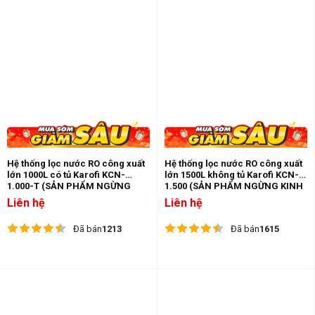
Hệ thống lọc nước RO công xuất
Hệ thống lọc nước RO công xuất
lớn 1000L có tủ Karofi KCN-
lớn 1500L không tủ Karofi KCN-
1.000-T (SẢN PHẨM NGỪNG
1.500 (SẢN PHẨM NGỪNG KINH
KINH DOANH)
DOANH)
Liên hệ
Liên hệ
Đã bán
1213
Đã bán
1615