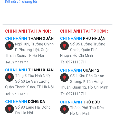
Kết nối với chúng tôi
CHI NHÁNH TẠI HÀ NỘI :
CHI NHÁNH TẠI TP.HCM :
CHI NHÁNH
THANH XUÂN
CHI NHÁNH
PHÚ NHUẬN
Ngõ 109, Trường Chinh,
Số 95 Đường Trường
P. Phương Liệt, Quận
Chinh, Quận Phú
Thanh Xuân, TP Hà Nội
Nhuận, Hồ Chí Minh
Tel:0971113711
Tel:0971113711
CHI NHÁNH
THANH XUÂN
CHI NHÁNH
QUẬN 12
Tầng 3 Tòa Nhà N4D,
Số 1 Khu Dân Cư An
Số 50 Lê Văn Lương,
Sương, P. Tân Hưng
Quận Thanh Xuân, TP Hà Nội
Thuận, Quận 12, Hồ Chí Minh
Tel:0971113711
Tel:0971113711
CHI NHÁNH
ĐỐNG ĐA
CHI NHÁNH
THỦ ĐỨC
Số 83 Láng Hạ, Đống
Thành Phố Thủ Đức,
Đa, Hà Nội
Hồ Chí Minh