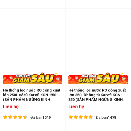
Hệ thống lọc nước RO công xuất
Hệ thống lọc nước RO công xuất
lớn 250L có tủ Karofi KCN-250-T
lớn 350L không tủ Karofi KCN-
(SẢN PHẨM NGỪNG KINH
350 (SẢN PHẨM NGỪNG KINH
DOANH)
DOANH)
Liên hệ
Liên hệ
Đã bán
1049
Đã bán
1478