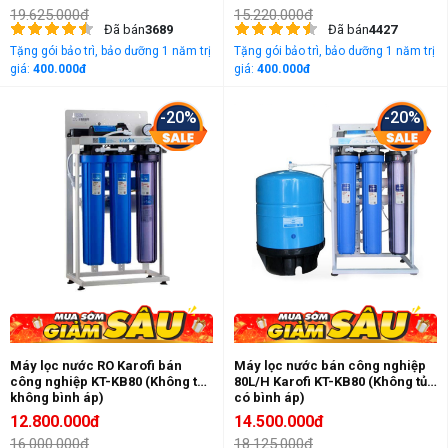
19.625.000đ
15.220.000đ
Đã bán
3689
Đã bán
4427
Tặng gói bảo trì, bảo dưỡng 1 năm trị
Tặng gói bảo trì, bảo dưỡng 1 năm trị
giá:
400.000đ
giá:
400.000đ
-20%
-20%
Máy lọc nước RO Karofi bán
Máy lọc nước bán công nghiệp
công nghiệp KT-KB80 (Không tủ,
80L/H Karofi KT-KB80 (Không tủ,
không bình áp)
có bình áp)
12.800.000đ
14.500.000đ
16.000.000đ
18.125.000đ