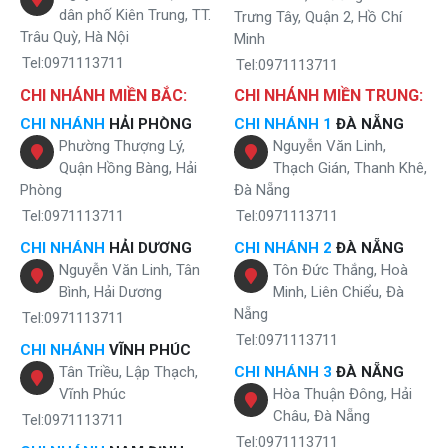
dân phố Kiên Trung, TT.
Trưng Tây, Quận 2, Hồ Chí
Trâu Quỳ, Hà Nội
Minh
Tel:0971113711
Tel:0971113711
CHI NHÁNH MIỀN BẮC:
CHI NHÁNH MIỀN TRUNG:
CHI NHÁNH
HẢI PHÒNG
CHI NHÁNH 1
ĐÀ NẴNG
Phường Thượng Lý,
Nguyễn Văn Linh,
Quận Hồng Bàng, Hải
Thạch Gián, Thanh Khê,
Phòng
Đà Nẵng
Tel:0971113711
Tel:0971113711
CHI NHÁNH
HẢI DƯƠNG
CHI NHÁNH 2
ĐÀ NẴNG
Nguyễn Văn Linh, Tân
Tôn Đức Thắng, Hoà
Bình, Hải Dương
Minh, Liên Chiểu, Đà
Nẵng
Tel:0971113711
Tel:0971113711
CHI NHÁNH
VĨNH PHÚC
Tân Triều, Lập Thạch,
CHI NHÁNH 3
ĐÀ NẴNG
Vĩnh Phúc
Hòa Thuận Đông, Hải
Châu, Đà Nẵng
Tel:0971113711
Tel:0971113711