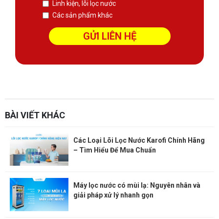
Linh kiện, lõi lọc nước
Các sản phẩm khác
sàn phẳng không dầm
Thiết kế kết cấu
Xem thêm:
Website:
https://sanphangutc.vn/
BÀI VIẾT KHÁC
Các Loại Lõi Lọc Nước Karofi Chính Hãng
– Tìm Hiểu Để Mua Chuẩn
Máy lọc nước có mùi lạ: Nguyên nhân và
giải pháp xử lý nhanh gọn