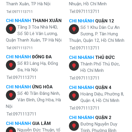
Thanh Xuân, TP Hà Nội
Nhuận, Hồ Chí Minh
Tel:0971113711
Tel:0971113711
CHI NHÁNH
THANH XUÂN
CHI NHÁNH
QUẬN 12
Tầng 3 Tòa Nhà N4D,
Số 1 Khu Dân Cư An
Số 50 Lê Văn Lương,
Sương, P. Tân Hưng
Quận Thanh Xuân, TP Hà Nội
Thuận, Quận 12, Hồ Chí Minh
Tel:0971113711
Tel:0971113711
CHI NHÁNH
ĐỐNG ĐA
CHI NHÁNH
THỦ ĐỨC
Số 83 Láng Hạ, Đống
Thành Phố Thủ Đức,
Đa, Hà Nội
Hồ Chí Minh
Tel:0971113711
Tel:0971113711
CHI NHÁNH
ỨNG HÒA
CHI NHÁNH
QUẬN 4
Số 40 Trần Đăng Ninh,
Hoàng Diệu, Phường 8,
Vân Đình, Ứng Hòa, Hà
Quận 4, Hồ Chí Minh
Nội
Tel:0971113711
Tel:0971113711
CHI NHÁNH
QUẬN 2
CHI NHÁNH
GIA LÂM
Đường Nguyễn Duy
Nguyễn Đức Thuận, tổ
Trinh, Phường Bình