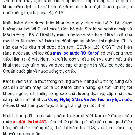
Với mỗi lô máy lọc nước chuẩn bị đem ra thị trường sẽ trải qua 1
khâu kiểm định rất khắt khe để được dán tem đạt Chuẩn quốc gia
nước uống trực tiếp của Bộ Y Tế.
Khâu kiểm định được triển khai theo quy trình của Bộ Y Tế được
hướng dẫn bởi WHO và Unicef. Cán bộ Viện Sức khỏe nghề nghiệp và
Môi trường – Bộ Y Tế sẽ lấy mẫu máy lọc nước theo tỉ lệ yêu cầu tại
mỗi lô xuất xưởng và kiểm tra đánh giá tại phòng thí nghiệm. Chỉ lô
nào đạt yêu cầu mới được dán tem QCVN6-1:2010/BYT thể hiện
rằng nước sau khi lọc của
máy lọc nước RO Karofi
có thể uống trực
tiếp. Hiện tại ở Việt Nam, Karofi là đơn vị đầu tiên và duy nhất triển
khai theo quy trình này và được cấp chứng nhận Máy lọc nước đạt
Chuẩn quốc gia về nước uống trực tiếp.
Karofi Việt Nam là một trong những đơn vị hàng đầu trong cung cấp
các sản phẩm máy lọc nước Karofi chính hãng, giá tốt. Chúng tôi
không ngừng cải thiện, nâng cao chất lượng dịch vụ, cập nhật các
sản phẩm mới nhất với
Công Nghệ SMax Và AioTec máy lọc nước
để các khách hàng có được những trải nghiệm tốt nhất.
Khách hàng đặt mua sản phẩm tại Karofi Việt Nam sẽ được nhận
mức
ưu đãi lên tới 45%
cùng nhiều phần quà hấp dẫn như: quạt điều
hòa, nồi chiên không dầu, thiết bị kiểm tra TDS, voucher giảm giá,
khuyến mại cực sốc,...