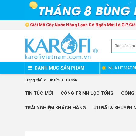
Giải Mã Cây Nước Nóng Lạnh Có Ngăn Mát Là Gì? Giá
DANH MỤC SẢN PHẨM
MÙA HÈ MÁT R
Trang chủ
Tin tức
Tư vấn
TIN TỨC MỚI
CÔNG TRÌNH LỌC TỔNG
CÔNG 
TRẢI NGHIỆM KHÁCH HÀNG
ƯU ĐÃI & KHUYẾN 