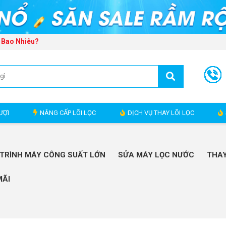
 Bao Nhiêu?
ƯỢI
NÂNG CẤP LÕI LỌC
DỊCH VỤ THAY LÕI LỌC
TRÌNH MÁY CÔNG SUẤT LỚN
SỬA MÁY LỌC NƯỚC
THAY
MÃI