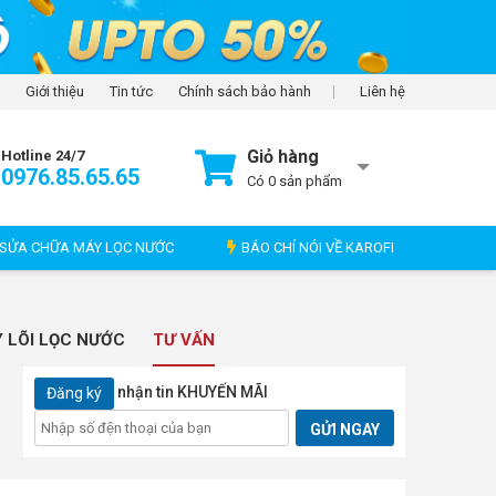
Giới thiệu
Tin tức
Chính sách bảo hành
Liên hệ
Giỏ hàng
Hotline 24/7
0976.85.65.65
Có
0
sản phẩm
SỬA CHỮA MÁY LỌC NƯỚC
BÁO CHÍ NÓI VỀ KAROFI
 LÕI LỌC NƯỚC
TƯ VẤN
nhận tin KHUYẾN MÃI
Đăng ký
GỬI NGAY