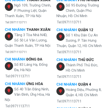
CHI NHÁNH
THANH XUÂN
CHI NHÁNH
PHÚ NHUẬN
Ngõ 109, Trường Chinh,
Số 95 Đường Trường
P. Phương Liệt, Quận
Chinh, Quận Phú
Thanh Xuân, TP Hà Nội
Nhuận, Hồ Chí Minh
Tel:0971113711
Tel:0971113711
Cột trao đổi oxy kết tủa sắt Sakura với khả năng xử lý kim loại nặng
CHI NHÁNH
THANH XUÂN
CHI NHÁNH
QUẬN 12
mạnh mẽ
Tầng 3 Tòa Nhà N4D,
Số 1 Khu Dân Cư An
Số 50 Lê Văn Lương,
Sương, P. Tân Hưng
Một trong những điểm nhấn quan trọng của SKGKUF313MI là
cột
Quận Thanh Xuân, TP Hà Nội
Thuận, Quận 12, Hồ Chí Minh
trao đổi oxy kết tủa sắt
ứng dụng công nghệ Ejector hiện đại. Hệ
Tel:0971113711
thống này giúp hòa tan oxy vào nước, thúc đẩy quá trình oxy hóa sắt
Tel:0971113711
và mangan hòa tan thành dạng kết tủa dễ dàng loại bỏ. Hiệu quả
CHI NHÁNH
ĐỐNG ĐA
CHI NHÁNH
THỦ ĐỨC
mang lại:
Số 83 Láng Hạ, Đống
Thành Phố Thủ Đức,
Đa, Hà Nội
Loại bỏ mùi tanh đặc trưng của nước giếng khoan
Hồ Chí Minh
Hạn chế cặn nâu đỏ bám trên thiết bị vệ sinh
Tel:0971113711
Tel:0971113711
Giảm thiểu ăn mòn, rỉ sét đường ống và vòi nước
CHI NHÁNH
ỨNG HÒA
CHI NHÁNH
QUẬN 4
3 cột áp lực inox 304 - bền bỉ, an toàn, tuổi thọ cao
Số 40 Trần Đăng Ninh,
Hoàng Diệu, Phường 8,
Vân Đình, Ứng Hòa, Hà
Quận 4, Hồ Chí Minh
Nội
Tel:0971113711
Tel:0971113711