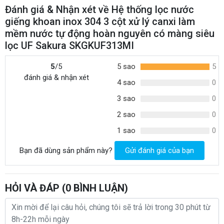
Tên sản phẩm
tự động hoàn nguyên có màng siêu lọc UF
Đánh giá & Nhận xét về Hệ thống lọc nước
Sakura SKGKUF313MI
giếng khoan inox 304 3 cột xử lý canxi làm
Mã sản phẩm
SKGKUF313MI
mềm nước tự động hoàn nguyên có màng siêu
lọc UF Sakura SKGKUF313MI
Thương hiệu
Sakura
6 cấp lọc:
5
/5
5 sao
5
đánh giá & nhận xét
3 cột inox
4 sao
0
Số cấp lọc
1 lọc bông pp 5 micron
3 sao
0
1 cột lọc UF
1 cột trao đổi oxy kết tủa sắt
2 sao
0
1 sao
0
Công suất lọc
1500L/H
Áp suất nước
Bạn đã dùng sản phẩm này?
Gửi đánh giá của bạn
20 - 125 PSI
cấp phù hợp
Cơ chế sục rửa
Autovan
HỎI VÀ ĐÁP (
0
BÌNH LUẬN)
Tủ điện điều
Có
khiển hệ thống
Thùng muối
Có
hoàn nguyên