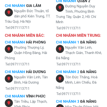
CHI NHÁNH
QUẬN 2
CHI NHÁNH
GIA LÂM
Đường Nguyễn Duy
Nguyễn Đức Thuận, tổ
Trinh, Phường Bình
dân phố Kiên Trung, TT.
Trưng Tây, Quận 2, Hồ Chí
Trâu Quỳ, Hà Nội
Minh
Tel:0971113711
Tel:0971113711
CHI NHÁNH MIỀN BẮC:
CHI NHÁNH MIỀN TRUNG:
CHI NHÁNH
HẢI PHÒNG
CHI NHÁNH 1
ĐÀ NẴNG
Phường Thượng Lý,
Nguyễn Văn Linh,
Quận Hồng Bàng, Hải
Thạch Gián, Thanh Khê,
Phòng
Đà Nẵng
3 cột áp lực inox 304 kết hợp cùng vật liệu lọc cao cấp xử lý hiệu quả
Tel:0971113711
Tel:0971113711
nước giếng khoan
CHI NHÁNH
HẢI DƯƠNG
CHI NHÁNH 2
ĐÀ NẴNG
Hệ thống lọc tổng Sakura SKGKUF313MI được thiết kế với 3 cột áp lực
Nguyễn Văn Linh, Tân
Tôn Đức Thắng, Hoà
inox 304 kết hợp cùng vật liệu lọc chuyên dụng cao cấp, giúp xử lý
hiệu quả các tạp chất trong nước giếng khoan
Bình, Hải Dương
Minh, Liên Chiểu, Đà
Nẵng
Tel:0971113711
Cột áp lực inox thứ nhất: Thực hiện bước tiền xử lý, loại bỏ các
Tel:0971113711
tạp chất có kích thước lớn như bùn đất, cặn thô, rong rêu và
CHI NHÁNH
VĨNH PHÚC
chất rắn lơ lửng thường xuất hiện trong nước giếng khoan.
Tân Triều, Lập Thạch,
CHI NHÁNH 3
ĐÀ NẴNG
Cột áp lực inox thứ hai: Sử dụng vật liệu lọc chuyên dụng để xử
Vĩnh Phúc
Hòa Thuận Đông, Hải