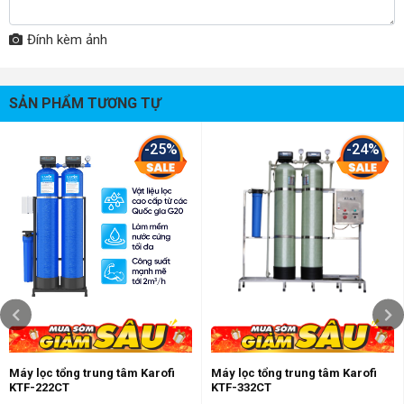
Áp suất hoạt
1-8 bar
Đính kèm ảnh
động
Nhiệt độ hoạt
5-50 độ C
động
SẢN PHẨM TƯƠNG TỰ
Kích thước cột lọc nước: Loại cột inox 1054
+ Đường kính: 250mm
-25%
-24%
+ Chiều cao cả van: 1400mm
- Kích thước màng UF
+ Đường kính: 150mm
+ Chiều cao: 620mm
Kích thước
- Kích thước cột oxy kết tủa sắt
+ Đường kính: 400mm
+ Chiều cao: 1400mm
- Kích thước sản phẩm
+ Chiều dài: 2740mm
+ Chiều rộng: 300mm
Máy lọc tổng trung tâm Karofi
Máy lọc tổng trung tâm Karofi
KTF-222CT
KTF-332CT
+ Chiều cao: 1650mm