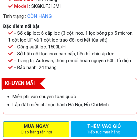
Model
: SKGKUF313MI
Tình trạng :
CÒN HÀNG
Đặc điểm nổi bật
- Số cấp lọc: 6 cấp lọc (3 cột inox, 1 lọc bông pp 5 micron,
1 cột lọc UF và 1 cột lọc trao đổi oxi kết tủa sắt)
- Công suất lọc: 1500L/H
- Sở hữu cột lọc inox cao cấp, bền bỉ, chịu áp lực
- Trang bị: Autovan, thùng muối hoàn nguyên 60L, tủ điện
- Bảo hành: 24 tháng
KHUYẾN MÃI
Miễn phí vận chuyển toàn quốc.
Lắp đặt miễn phí nội thành Hà Nội, Hồ Chí Minh.
MUA NGAY
THÊM VÀO GIỎ
Giao hàng tận nơi
Tiếp tục mua hàng