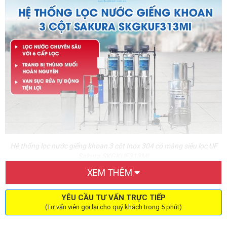
Hệ thống lọc nước giếng khoan 3 cột Inox 304 có màng siêu lọc UF
Sakura SKGKUF313MI
XEM THÊM
Thông số kỹ thuật của máy lọc nước giếng
khoan Sakura SKGKUF313MI
YÊU CẦU TƯ VẤN TRỰC TIẾP
(Tư vấn viên gọi lại cho quý khách trong 5 phút)
Hệ thống lọc nước giếng khoan inox 304 3 cột
xử lý canxi làm mềm nước