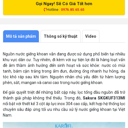
Gọi Ngay! Sẽ Có Giá Tốt hơn
Hotline :
0976.85.65.65
Mô tả sản phẩm
Thông số kỹ thuật
Video
Nguồn nước giếng khoan vẫn đang được sử dụng phổ biến tại nhiều
khu vực dân cư. Tuy nhiên, đi kèm với sự tiện lợi đó là hàng loạt vấn
đề âm thầm ảnh hưởng đến sinh hoạt và sức khỏe: nước có mùi
tanh, bám cặn trắng trong ấm đun, đường ống nhanh hư hỏng, da
tóc khô ráp sau khi tắm. Nguyên nhân chủ yếu đến từ hàm lượng
phèn, sắt, mangan và canxi cao trong nước giếng khoan.
Để giải quyết triệt để những bất cập này, lọc tổng đầu nguồn đã trở
thành giải pháp không thể thiếu. Trong đó,
Sakura SKGKUF313MI
nổi bật với thiết kế 3 cột áp lực inox 304 cao cấp, kết hợp hệ thống lọc
chuyên sâu đáp ứng tối ưu nhu cầu xử lý nước giếng khoan tại Việt
Nam.