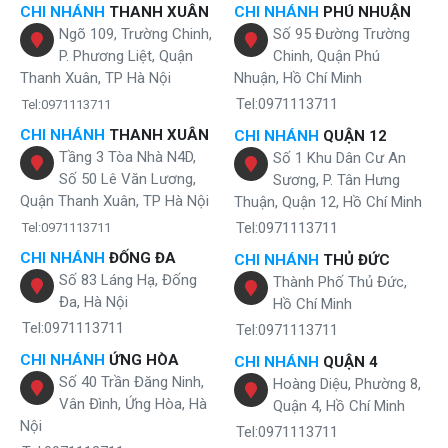
CHI NHÁNH
THANH XUÂN
CHI NHÁNH
PHÚ NHUẬN
Ngõ 109, Trường Chinh,
Số 95 Đường Trường
P. Phương Liệt, Quận
Chinh, Quận Phú
Thanh Xuân, TP Hà Nội
Nhuận, Hồ Chí Minh
Tel:0971113711
Tel:0971113711
CHI NHÁNH
THANH XUÂN
CHI NHÁNH
QUẬN 12
Tầng 3 Tòa Nhà N4D,
Số 1 Khu Dân Cư An
Số 50 Lê Văn Lương,
Sương, P. Tân Hưng
Quận Thanh Xuân, TP Hà Nội
Thuận, Quận 12, Hồ Chí Minh
Tel:0971113711
Tel:0971113711
CHI NHÁNH
ĐỐNG ĐA
CHI NHÁNH
THỦ ĐỨC
Số 83 Láng Hạ, Đống
Thành Phố Thủ Đức,
Đa, Hà Nội
Hồ Chí Minh
Tel:0971113711
Tel:0971113711
CHI NHÁNH
ỨNG HÒA
CHI NHÁNH
QUẬN 4
Số 40 Trần Đăng Ninh,
Hoàng Diệu, Phường 8,
Vân Đình, Ứng Hòa, Hà
Quận 4, Hồ Chí Minh
Nội
Tel:0971113711