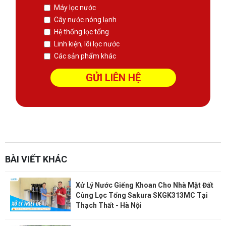
Máy lọc nước
Cây nước nóng lạnh
Hệ thống lọc tổng
Linh kiện, lõi lọc nước
Các sản phẩm khác
sàn phẳng không dầm
Thiết kế kết cấu
Xem thêm:
Website:
https://sanphangutc.vn/
BÀI VIẾT KHÁC
Xử Lý Nước Giếng Khoan Cho Nhà Mặt Đất
Cùng Lọc Tổng Sakura SKGK313MC Tại
Thạch Thất - Hà Nội