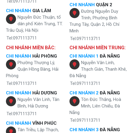
Tel:0971113711
CHI NHÁNH
QUẬN 2
CHI NHÁNH
GIA LÂM
Đường Nguyễn Duy
Nguyễn Đức Thuận, tổ
Trinh, Phường Bình
dân phố Kiên Trung, TT.
Trưng Tây, Quận 2, Hồ Chí
Trâu Quỳ, Hà Nội
Minh
Tel:0971113711
Tel:0971113711
CHI NHÁNH MIỀN BẮC:
CHI NHÁNH MIỀN TRUNG:
CHI NHÁNH
HẢI PHÒNG
CHI NHÁNH 1
ĐÀ NẴNG
Phường Thượng Lý,
Nguyễn Văn Linh,
Quận Hồng Bàng, Hải
Thạch Gián, Thanh Khê,
Phòng
Đà Nẵng
Tel:0971113711
Tel:0971113711
CHI NHÁNH
HẢI DƯƠNG
CHI NHÁNH 2
ĐÀ NẴNG
Nguyễn Văn Linh, Tân
Tôn Đức Thắng, Hoà
Bình, Hải Dương
Minh, Liên Chiểu, Đà
Nẵng
Tel:0971113711
Tel:0971113711
CHI NHÁNH
VĨNH PHÚC
Tân Triều, Lập Thạch,
CHI NHÁNH 3
ĐÀ NẴNG