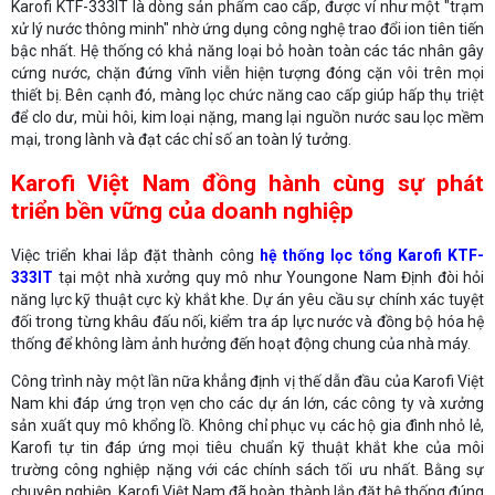
Karofi KTF-333IT là dòng sản phẩm cao cấp, được ví như một "trạm
xử lý nước thông minh" nhờ ứng dụng công nghệ trao đổi ion tiên tiến
bậc nhất. Hệ thống có khả năng loại bỏ hoàn toàn các tác nhân gây
cứng nước, chặn đứng vĩnh viễn hiện tượng đóng cặn vôi trên mọi
thiết bị. Bên cạnh đó, màng lọc chức năng cao cấp giúp hấp thụ triệt
để clo dư, mùi hôi, kim loại nặng, mang lại nguồn nước sau lọc mềm
mại, trong lành và đạt các chỉ số an toàn lý tưởng.
Karofi Việt Nam đồng hành cùng sự phát
triển bền vững của doanh nghiệp
Việc triển khai lắp đặt thành công
hệ thống lọc tổng Karofi KTF-
333IT
tại một nhà xưởng quy mô như Youngone Nam Định đòi hỏi
năng lực kỹ thuật cực kỳ khắt khe. Dự án yêu cầu sự chính xác tuyệt
đối trong từng khâu đấu nối, kiểm tra áp lực nước và đồng bộ hóa hệ
thống để không làm ảnh hưởng đến hoạt động chung của nhà máy.
Công trình này một lần nữa khẳng định vị thế dẫn đầu của Karofi Việt
Nam khi đáp ứng trọn vẹn cho các dự án lớn, các công ty và xưởng
sản xuất quy mô khổng lồ. Không chỉ phục vụ các hộ gia đình nhỏ lẻ,
Karofi tự tin đáp ứng mọi tiêu chuẩn kỹ thuật khắt khe của môi
trường công nghiệp nặng với các chính sách tối ưu nhất. Bằng sự
chuyên nghiệp, Karofi Việt Nam đã hoàn thành lắp đặt hệ thống đúng