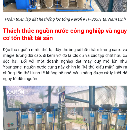
Hoàn thiện lắp đặt hệ thống lọc tổng Karofi KTF-333IT tại Nam Định
Thách thức nguồn nước công nghiệp và nguy
cơ tổn thất tài sản
Đặc thù nguồn nước thô tại đây thường sở hữu hàm lượng canxi và
magie tương đối cao, đi kèm với đó là Clo dư và các tạp chất hữu cơ
độc hại. Đối với một doanh nghiệp dệt may quy mô lớn như
Youngone, nguồn nước cứng này chính là "kẻ thù giấu mặt" gây ra
những tổn thất kinh tế không hề nhỏ nếu không được xử lý triệt để
ngay từ đầu nguồn.