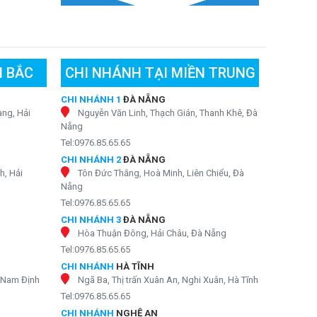
N BẮC
CHI NHÁNH TẠI MIỀN TRUNG
CHI NHÁNH 1
ĐÀ NẴNG
ng, Hải
Nguyễn Văn Linh, Thạch Gián, Thanh Khê, Đà
Nẵng
Tel:0976.85.65.65
CHI NHÁNH 2
ĐÀ NẴNG
h, Hải
Tôn Đức Thắng, Hoà Minh, Liên Chiểu, Đà
Nẵng
Tel:0976.85.65.65
CHI NHÁNH 3
ĐÀ NẴNG
Hòa Thuận Đông, Hải Châu, Đà Nẵng
Tel:0976.85.65.65
CHI NHÁNH
HÀ TĨNH
, Nam Định
Ngã Ba, Thị trấn Xuân An, Nghi Xuân, Hà Tĩnh
Tel:0976.85.65.65
CHI NHÁNH
NGHỆ AN