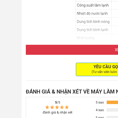
Công suất làm lạnh
Nhiệt độ nước lạnh
Dung tích bình nóng
Dung tích bình lạnh
Khối lượng
Màu sắc
X
Đặc điểm nổi bật của máy làm nóng 
YÊU CẦU GỌ
Máy làm nước nóng lạnh đầu tiên tại Việt Nam
(Tư vấn viên luôn
Nâng cấp
máy lọc nước RO
thông thường của bạn thành 
tích hợp? KAO-T80 chính là mảnh ghép kỳ diệu mang đến
nước độc đáo: Nóng, Lạnh, và Nguội, KAO-T80 biến đổi 
ĐÁNH GIÁ & NHẬN XÉT VỀ MÁY LÀM 
Với khả năng tích hợp độc đáo, chỉ cần một lần cài đặt,
5
/5
5 sao
ngày của bạn và cả gia đình. Bạn có thể thưởng thức ly
chóng mà không cần chờ đợi. Nước lạnh tươi mát sẵn sàn
4 sao
đánh giá & nhận xét
hỗ trợ việc nấu ăn trong một nốt nhạc. Tận hưởng siêu
3 sao