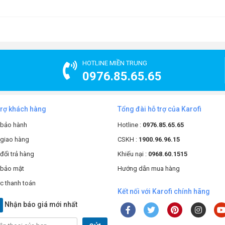
HOTLINE MIỀN TRUNG
0976.85.65.65
trợ khách hàng
Tổng đài hỗ trợ của Karofi
 bảo hành
Hotline :
0976.85.65.65
 giao hàng
CSKH :
1900.96.96.15
đổi trả hàng
Khiếu nại :
0968.60.1515
 bảo mật
Hướng dẫn mua hàng
c thanh toán
ới mọi loại máy lọc nước có sẵn
Kết nối với Karofi chính hãng
Nhận báo giá mới nhất
điện tử