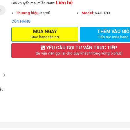
Liên hệ
Giá khuyến mại miền Nam:
Thương hiệu
: Karofi
Model
: KAO-T80
CÒN HÀNG
MUA NGAY
THÊM VÀO GIỎ
Giao hàng tận nơi
Tiếp tục mua hàng
YÊU CẦU GỌI TƯ VẤN TRỰC TIẾP
(tư vấn viên gọi lại cho quý khách trong vòng 5 phút)
iệu