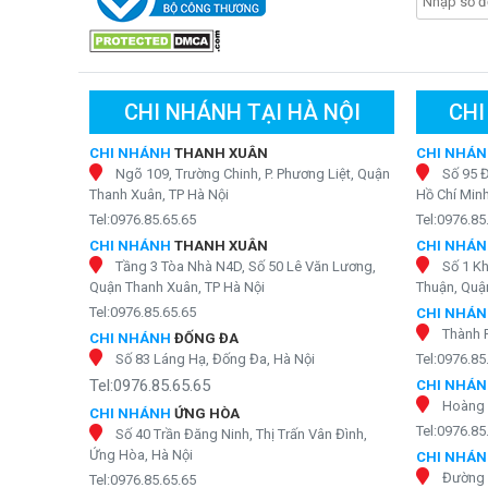
Hãy tưởng tượng bạn đang rất khát vào một ngày nắng 
chọn chế độ nước lạnh. Công nghệ làm lạnh bằng chíp điệ
hay rung động nào. Bạn cảm nhận sự êm ái, mát lạnh đa
KAROFI KAO-T80 biến nguồn nước ở nhiệt độ phòng thàn
bạn phải mất công làm đá hay trữ nước trong tủ lạnh.
CHI NHÁNH TẠI HÀ NỘI
CHI
đến cho bạn trải nghiệm uống nước thú vị và tiện lợi hơn 
CHI NHÁNH
THANH XUÂN
CHI NHÁ
Ngõ 109, Trường Chinh, P. Phương Liệt, Quận
Số 95 
Thanh Xuân, TP Hà Nội
Hồ Chí Min
Tel:0976.85.65.65
Tel:0976.85
CHI NHÁNH
THANH XUÂN
CHI NHÁ
Tầng 3 Tòa Nhà N4D, Số 50 Lê Văn Lương,
Số 1 K
Quận Thanh Xuân, TP Hà Nội
Thuận, Quận
Tel:0976.85.65.65
CHI NHÁ
Thành 
CHI NHÁNH
ĐỐNG ĐA
Số 83 Láng Hạ, Đống Đa, Hà Nội
Tel:0976.85
Tel:0976.85.65.65
CHI NHÁ
Hoàng 
CHI NHÁNH
ỨNG HÒA
Tel:0976.85
Số 40 Trần Đăng Ninh, Thị Trấn Vân Đình,
Ứng Hòa, Hà Nội
CHI NHÁ
Đường 
Tel:0976.85.65.65