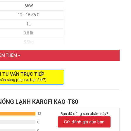
65W
12 - 15 độ C
1L
0.8 lít
5.5kg
Trắng
EM THÊM
lạnh Karofi KAO-T80
I TƯ VẤN TRỰC TIẾP
 sẵn sàng phục vụ bạn 24/7)
một thiết bị lọc nước thông minh đa chức năng với chỉ một lần
 sự đa dạng trong cuộc sống hàng ngày của bạn. Với 3 chế độ
cách bạn sử dụng nước một cách hoàn toàn mới.
NÓNG LẠNH KAROFI KAO-T80
 KAO-T80 sẽ mang đến trải nghiệm tuyệt vời cho cuộc sống hàng
13
Bạn đã dùng sản phẩm này?
 trà ấm nóng, cùng lúc với cốc cafe sáng sớm hoặc nấu mì nhanh
g để giải quyết cơn khát của bạn và nước nguội luôn sẵn sàng để
Gửi đánh giá của bạn
0
 tiện ích mà máy làm nóng lạnh KAO-T80 mang lại ngay hôm nay!
0