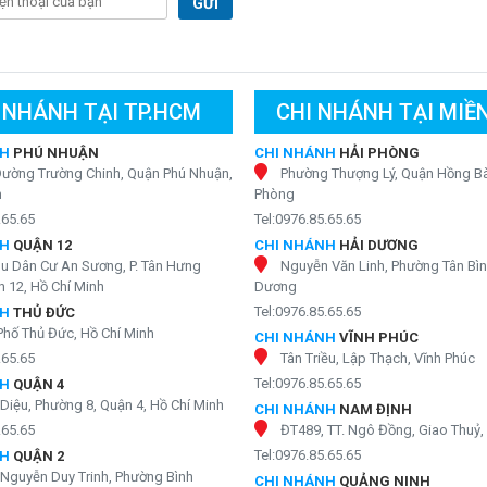
nóng. Bạn chỉ cần bước đến máy lọc nước tích hợp KAO-T80 và
GỬI
n tử tiên tiến bắt đầu hoạt động mà không tạo ra bất kỳ tiếng ồn
ng tràn ngập không gian.
h nước lạnh sảng khoái chỉ trong một thoáng chốc, không cần
 Với công nghệ làm lạnh thông minh này, KAROFI KAO-T80 mang
 NHÁNH TẠI TP.HCM
CHI NHÁNH TẠI MIỀ
bao giờ hết.
NH
PHÚ NHUẬN
CHI NHÁNH
HẢI PHÒNG
Đường Trường Chinh, Quận Phú Nhuận,
Phường Thượng Lý, Quận Hồng Bà
h
Phòng
.65.65
Tel:0976.85.65.65
NH
QUẬN 12
CHI NHÁNH
HẢI DƯƠNG
hu Dân Cư An Sương, P. Tân Hưng
Nguyễn Văn Linh, Phường Tân Bìn
 12, Hồ Chí Minh
Dương
Tel:0976.85.65.65
NH
THỦ ĐỨC
Phố Thủ Đức, Hồ Chí Minh
CHI NHÁNH
VĨNH PHÚC
.65.65
Tân Triều, Lập Thạch, Vĩnh Phúc
Tel:0976.85.65.65
NH
QUẬN 4
Diệu, Phường 8, Quận 4, Hồ Chí Minh
CHI NHÁNH
NAM ĐỊNH
.65.65
ĐT489, TT. Ngô Đồng, Giao Thuỷ
Tel:0976.85.65.65
NH
QUẬN 2
Nguyễn Duy Trinh, Phường Bình
CHI NHÁNH
QUẢNG NINH