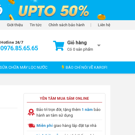
Giới thiệu
Tin tức
Chính sách bảo hành
Liên hệ
Giỏ hàng
Hotline 24/7
0976.85.65.65
Có
0
sản phẩm
SỬA CHỮA MÁY LỌC NƯỚC
BÁO CHÍ NÓI VỀ KAROFI
YÊN TÂM MUA SẮM ONLINE
Bảo trì trọn đời, tặng thêm
1 năm
bảo
hành an tâm sử dụng
Miễn phí
giao hàng lắp đặt tại nhà