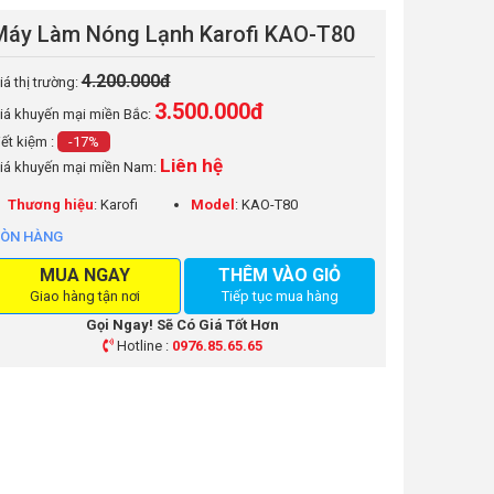
Máy Làm Nóng Lạnh Karofi KAO-T80
4.200.000đ
iá thị trường:
3.500.000
đ
iá khuyến mại miền Bắc:
iết kiệm :
-17%
Liên hệ
iá khuyến mại miền Nam:
Thương hiệu
: Karofi
Model
: KAO-T80
ÒN HÀNG
MUA NGAY
THÊM VÀO GIỎ
Giao hàng tận nơi
Tiếp tục mua hàng
Gọi Ngay! Sẽ Có Giá Tốt Hơn
Hotline :
0976.85.65.65