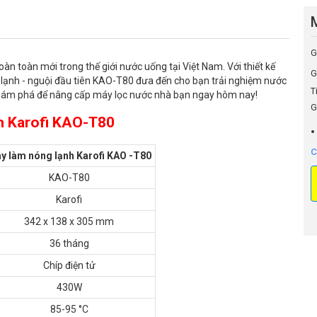
G
àn toàn mới trong thế giới nước uống tại Việt Nam. Với thiết kế
G
- lạnh - nguội đầu tiên KAO-T80 đưa đến cho bạn trải nghiệm nước
T
Khám phá để nâng cấp máy lọc nước nhà bạn ngay hôm nay!
G
h Karofi KAO-T80
C
y làm nóng lạnh Karofi KAO -T80
KAO-T80
Karofi
342 x 138 x 305 mm
36 tháng
Chíp điện tử
430W
85-95 °C