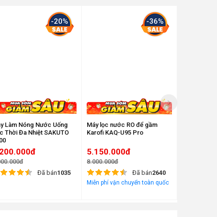
-20%
-36%
y Làm Nóng Nước Uống
Máy lọc nước RO để gầm
Máy lọc nư
c Thời Đa Nhiệt SAKUTO
Karofi KAQ-U95 Pro
Karofi KAQ-
00
.200.000đ
5.150.000đ
3.750.0
000.000đ
8.000.000đ
7.150.000đ
Đã bán
1035
Đã bán
2640
Miễn phí vận chuyển toàn quốc
Miễn phí vận