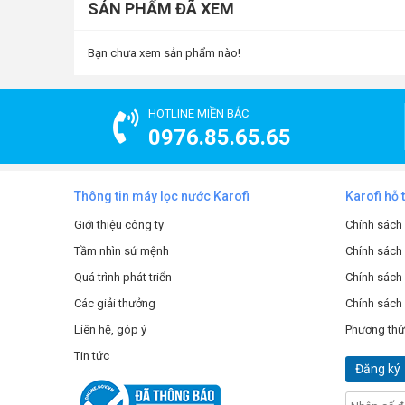
SẢN PHẨM ĐÃ XEM
Bạn chưa xem sản phẩm nào!
HOTLINE MIỀN BẮC
0976.85.65.65
Thông tin máy lọc nước Karofi
Karofi hỗ 
Giới thiệu công ty
Chính sách
Tầm nhìn sứ mệnh
Chính sách
Quá trình phát triển
Chính sách 
Các giải thưởng
Chính sách
Liên hệ, góp ý
Phương thứ
Kết nối linh hoạt v
Tin tức
Đăng ký
Vận hành siêu êm với công nghệ làm lạnh chíp 