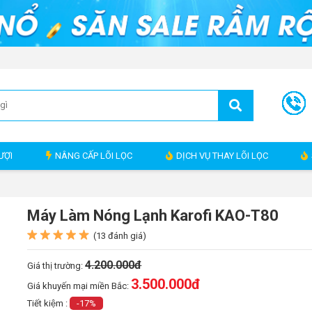
ƯỢI
NÂNG CẤP LÕI LỌC
DỊCH VỤ THAY LÕI LỌC
Máy Làm Nóng Lạnh Karofi KAO-T80
(13 đánh giá)
4.200.000đ
Giá thị trường:
3.500.000
đ
Giá khuyến mại miền Bắc:
Tiết kiệm :
-17%