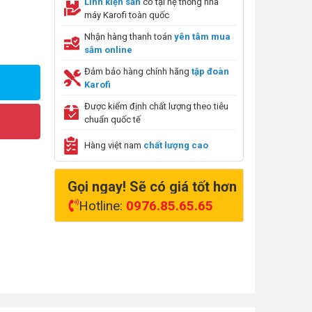
Linh kiện sẵn
có tại hệ thống nhà
máy Karofi toàn quốc
Nhận hàng thanh toán
yên tâm mua
sắm online
Đảm bảo hàng chính hãng
tập đoàn
Karofi
Được kiểm định chất lượng theo tiêu
chuẩn quốc tế
Hàng việt nam
chất lượng cao
Gọi ngay! Sẽ có giá tốt hơn
Hotline:
0976.85.65.65