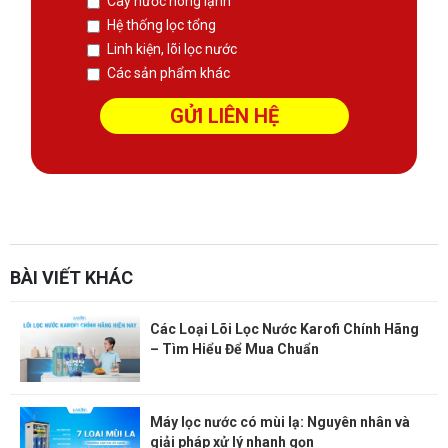
Cây nước nóng lạnh
Hệ thống lọc tổng
Linh kiện, lõi lọc nước
Các sản phẩm khác
sàn phẳng không dầm
Thiết kế kết cấu
Xem thêm:
Website:
https://sanphangutc.vn/
BÀI VIẾT KHÁC
Các Loại Lõi Lọc Nước Karofi Chính Hãng
– Tìm Hiểu Để Mua Chuẩn
Máy lọc nước có mùi lạ: Nguyên nhân và
giải pháp xử lý nhanh gọn