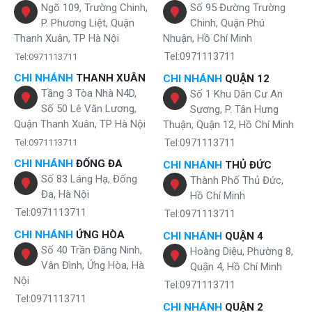
Ngõ 109, Trường Chinh,
Số 95 Đường Trường
P. Phương Liệt, Quận
Chinh, Quận Phú
Thanh Xuân, TP Hà Nội
Nhuận, Hồ Chí Minh
Tel:0971113711
Tel:0971113711
CHI NHÁNH
THANH XUÂN
CHI NHÁNH
QUẬN 12
Tầng 3 Tòa Nhà N4D,
Số 1 Khu Dân Cư An
Số 50 Lê Văn Lương,
Sương, P. Tân Hưng
Quận Thanh Xuân, TP Hà Nội
Thuận, Quận 12, Hồ Chí Minh
Tel:0971113711
Tel:0971113711
CHI NHÁNH
ĐỐNG ĐA
CHI NHÁNH
THỦ ĐỨC
Số 83 Láng Hạ, Đống
Thành Phố Thủ Đức,
Đa, Hà Nội
Hồ Chí Minh
Tel:0971113711
Tel:0971113711
CHI NHÁNH
ỨNG HÒA
CHI NHÁNH
QUẬN 4
Số 40 Trần Đăng Ninh,
Hoàng Diệu, Phường 8,
Vân Đình, Ứng Hòa, Hà
Quận 4, Hồ Chí Minh
Nội
Tel:0971113711
Tel:0971113711
CHI NHÁNH
QUẬN 2