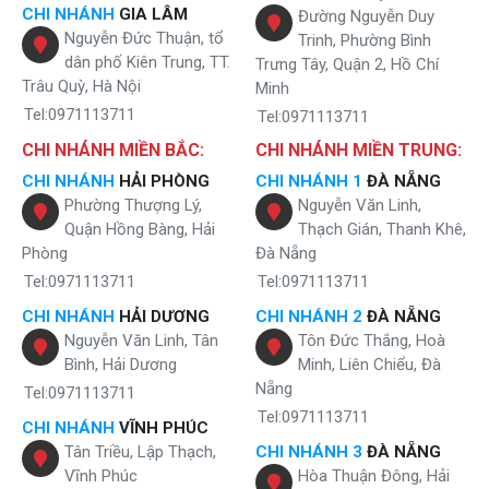
CHI NHÁNH
GIA LÂM
Đường Nguyễn Duy
Nguyễn Đức Thuận, tổ
Trinh, Phường Bình
dân phố Kiên Trung, TT.
Trưng Tây, Quận 2, Hồ Chí
Trâu Quỳ, Hà Nội
Minh
Tel:0971113711
Tel:0971113711
CHI NHÁNH MIỀN BẮC:
CHI NHÁNH MIỀN TRUNG:
CHI NHÁNH
HẢI PHÒNG
CHI NHÁNH 1
ĐÀ NẴNG
Phường Thượng Lý,
Nguyễn Văn Linh,
Quận Hồng Bàng, Hải
Thạch Gián, Thanh Khê,
Phòng
Đà Nẵng
Tel:0971113711
Tel:0971113711
CHI NHÁNH
HẢI DƯƠNG
CHI NHÁNH 2
ĐÀ NẴNG
Nguyễn Văn Linh, Tân
Tôn Đức Thắng, Hoà
Bình, Hải Dương
Minh, Liên Chiểu, Đà
Nẵng
Tel:0971113711
Tel:0971113711
CHI NHÁNH
VĨNH PHÚC
Tân Triều, Lập Thạch,
CHI NHÁNH 3
ĐÀ NẴNG
Vĩnh Phúc
Hòa Thuận Đông, Hải