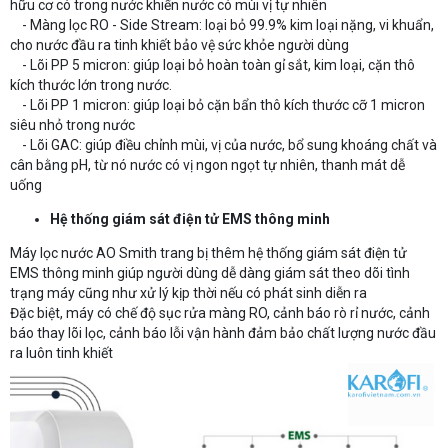
hữu cơ có trong nước khiến nước có mùi vị tự nhiên
- Màng lọc RO - Side Stream: loại bỏ 99.9% kim loại nặng, vi khuẩn,
cho nước đầu ra tinh khiết bảo vệ sức khỏe người dùng
- Lõi PP 5 micron: giúp loại bỏ hoàn toàn gỉ sắt, kim loại, cặn thô
kích thước lớn trong nước.
- Lõi PP 1 micron: giúp loại bỏ cặn bẩn thô kích thước cỡ 1 micron
siêu nhỏ trong nước
- Lõi GAC: giúp điều chỉnh mùi, vị của nước, bổ sung khoáng chất và
cân bằng pH, từ nó nước có vị ngon ngọt tự nhiên, thanh mát dễ
uống
Hệ thống giám sát điện tử EMS thông minh
Máy lọc nước AO Smith trang bị thêm hệ thống giám sát điện tử
EMS thông minh giúp người dùng dễ dàng giám sát theo dõi tình
trạng máy cũng như xử lý kịp thời nếu có phát sinh diễn ra
Đặc biệt, máy có chế độ sục rửa màng RO, cảnh báo rò rỉ nước, cảnh
báo thay lõi lọc, cảnh báo lỗi vận hành đảm bảo chất lượng nước đầu
ra luôn tinh khiết