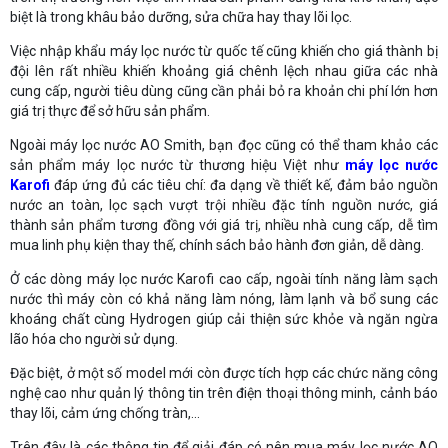
biệt là trong khâu bảo dưỡng, sửa chữa hay thay lõi lọc.
Việc nhập khẩu máy lọc nước từ quốc tế cũng khiến cho giá thành bị
đội lên rất nhiều khiến khoảng giá chênh lệch nhau giữa các nhà
cung cấp, người tiêu dùng cũng cần phải bỏ ra khoản chi phí lớn hơn
giá trị thực để sở hữu sản phẩm.
Ngoài máy lọc nước AO Smith, bạn đọc cũng có thể tham khảo các
sản phẩm máy lọc nước từ thương hiệu Việt như
máy lọc nước
Karofi
đáp ứng đủ các tiêu chí: đa dạng về thiết kế, đảm bảo nguồn
nước an toàn, lọc sạch vượt trội nhiều đặc tính nguồn nước, giá
thành sản phẩm tương đồng với giá trị, nhiều nhà cung cấp, dễ tìm
mua linh phụ kiện thay thế, chính sách bảo hành đơn giản, dễ dàng.
Ở các dòng máy lọc nước Karofi cao cấp, ngoài tính năng làm sạch
nước thì máy còn có khả năng làm nóng, làm lạnh và bổ sung các
khoáng chất cùng Hydrogen giúp cải thiện sức khỏe và ngăn ngừa
lão hóa cho người sử dụng.
Đặc biệt, ở một số model mới còn được tích hợp các chức năng công
nghệ cao như quản lý thông tin trên điện thoại thông minh, cảnh báo
thay lõi, cảm ứng chống tràn,...
Trên đây là các thông tin để giải đáp có nên mua máy lọc nước AO