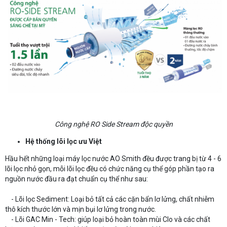
Công nghệ RO Side Stream độc quyền
Hệ thống lõi lọc ưu Việt
Hầu hết những loại máy lọc nước AO Smith đều được trang bị từ 4 - 6
lõi lọc nhỏ gọn, mỗi lõi lọc đều có chức năng cụ thể góp phần tạo ra
nguồn nước đầu ra đạt chuẩn cụ thể như sau:
- Lõi lọc Sediment: Loại bỏ tất cả các cặn bẩn lơ lửng, chất nhiễm
thô kích thước lớn và mịn bụi lơ lửng trong nước.
- Lõi GAC Min - Tech: giúp loại bỏ hoàn toàn mùi Clo và các chất