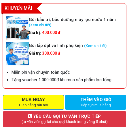
KHUYẾN MÃI
Gói bảo trì, bảo dưỡng máy lọc nước 1 năm
(Xem chi tiết)
Giá trị:
400.000 đ
Gói lắp đặt và linh phụ kiện
(Xem chi tiết)
Giá trị:
300.000 đ
Miễn phí vận chuyển toàn quốc
Tặng voucher 1.000.000đ khi mua sản phẩm lọc tổng
MUA NGAY
THÊM VÀO GIỎ
Giao hàng tận nơi
Tiếp tục mua hàng
YÊU CẦU GỌI TƯ VẤN TRỰC TIẾP
(tư vấn viên gọi lại cho quý khách trong vòng 5 phút)