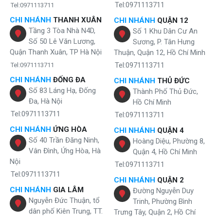
Tel:0971113711
Tel:0971113711
CHI NHÁNH
THANH XUÂN
CHI NHÁNH
QUẬN 12
Tầng 3 Tòa Nhà N4D,
Số 1 Khu Dân Cư An
Số 50 Lê Văn Lương,
Sương, P. Tân Hưng
Quận Thanh Xuân, TP Hà Nội
Thuận, Quận 12, Hồ Chí Minh
Tel:0971113711
Tel:0971113711
CHI NHÁNH
ĐỐNG ĐA
CHI NHÁNH
THỦ ĐỨC
Số 83 Láng Hạ, Đống
Thành Phố Thủ Đức,
Đa, Hà Nội
Hồ Chí Minh
Tel:0971113711
Tel:0971113711
CHI NHÁNH
ỨNG HÒA
CHI NHÁNH
QUẬN 4
Số 40 Trần Đăng Ninh,
Hoàng Diệu, Phường 8,
Công nghệ lọc tiên tiến cho nguồn nước nóng lạnh tinh khiết
Vân Đình, Ứng Hòa, Hà
Quận 4, Hồ Chí Minh
Nội
Tel:0971113711
Tích hợp máy làm nóng lạnh để gầm KAO-T90 - Tiện lợi 3
Tel:0971113711
trong 1
CHI NHÁNH
QUẬN 2
CHI NHÁNH
GIA LÂM
Đường Nguyễn Duy
Nhờ đi kèm máy làm nóng lạnh KAO-T90, bạn sẽ có ngay 3 lựa chọn
Nguyễn Đức Thuận, tổ
Trinh, Phường Bình
nước nóng - lạnh - nguội ngay trong một thiết bị:
dân phố Kiên Trung, TT.
Trưng Tây, Quận 2, Hồ Chí