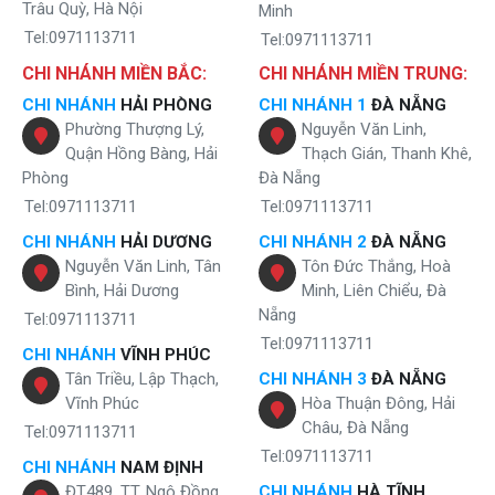
Nước nóng: Pha trà, cà phê, nấu mì siêu tiện lợi.
Trâu Quỳ, Hà Nội
Minh
Nước lạnh: Giải khát tức thì trong những ngày hè oi bức.
Tel:0971113711
Tel:0971113711
Nước nguội: Uống trực tiếp hoặc sử dụng hằng ngày.
CHI NHÁNH MIỀN BẮC:
CHI NHÁNH MIỀN TRUNG:
Sự tiện ích này giúp bạn tiết kiệm thời gian, công sức và đặc biệt là
CHI NHÁNH
HẢI PHÒNG
CHI NHÁNH 1
ĐÀ NẴNG
không cần làm lạnh bằng tủ lạnh hay đun nấu lỉnh kỉnh.
Phường Thượng Lý,
Nguyễn Văn Linh,
Quận Hồng Bàng, Hải
Thạch Gián, Thanh Khê,
Phòng
Đà Nẵng
Tel:0971113711
Tel:0971113711
CHI NHÁNH
HẢI DƯƠNG
CHI NHÁNH 2
ĐÀ NẴNG
Nguyễn Văn Linh, Tân
Tôn Đức Thắng, Hoà
Bình, Hải Dương
Minh, Liên Chiểu, Đà
Nẵng
Tel:0971113711
Tel:0971113711
CHI NHÁNH
VĨNH PHÚC
Tân Triều, Lập Thạch,
CHI NHÁNH 3
ĐÀ NẴNG
Vĩnh Phúc
Hòa Thuận Đông, Hải
Châu, Đà Nẵng
Tel:0971113711
Tel:0971113711
CHI NHÁNH
NAM ĐỊNH
Combo Karofi KAQ-U05 Pro + KAO-T90 - nóng - lạnh - tinh khiết tiện
ĐT489, TT. Ngô Đồng,
CHI NHÁNH
HÀ TĨNH