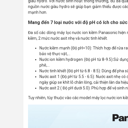
giàu hydro. Với nước sinh hoạt thông thường, dù đã qu
nguồn nước giàu hydro sẽ giúp bạn giảm thiểu được các rố
mạnh hơn.
Mang đến 7 loại nước với độ pH có ích cho sứ
Đa số các dòng máy lọc nước ion kiềm Panasonic hiện 
kiềm, 2 mức nước axit nhẹ và nước tinh khiết.
Nước kiềm mạnh (Độ pH=10): Thích hợp để rửa rau
bảo vệ thực vật,...
Nước ion kiềm hydrogen (Độ pH từ 8-9.5):Sử dụng
phê,...
Nước tinh khiết (Độ pH từ 6.8 - 8.5): Dùng để pha
Nước axit 1 (Độ pH từ 5.5 - 6.5): Nước axit nhẹ c
ngày giúp se khít lỗ chân lông, cải thiện làn da hiệ
Nước axit 2 ( Độ pH dưới 5.0): Phù hợp để vệ sinh
Tuy nhiên, tùy thuộc vào các model máy lọc nước ion k