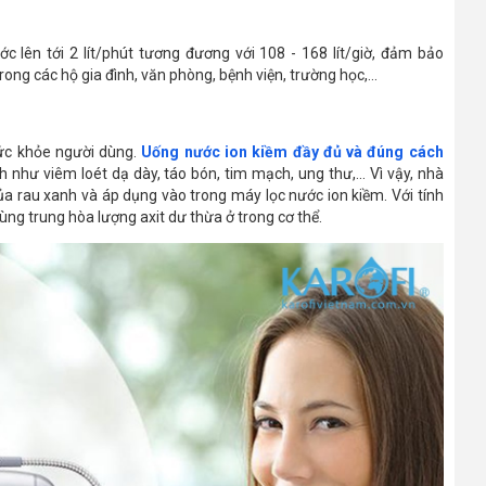
 lên tới 2 lít/phút tương đương với 108 - 168 lít/giờ, đảm bảo
ng các hộ gia đình, văn phòng, bệnh viện, trường học,...
sức khỏe người dùng.
Uống nước ion kiềm đầy đủ và đúng cách
h như viêm loét dạ dày, táo bón, tim mạch, ung thư,... Vì vậy, nhà
ủa rau xanh và áp dụng vào trong máy lọc nước ion kiềm. Với tính
ng trung hòa lượng axit dư thừa ở trong cơ thể.