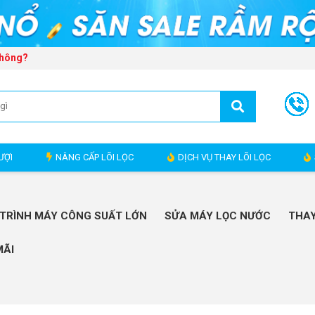
Không?
ƯỢI
NÂNG CẤP LÕI LỌC
DỊCH VỤ THAY LÕI LỌC
TRÌNH MÁY CÔNG SUẤT LỚN
SỬA MÁY LỌC NƯỚC
THAY
MÃI