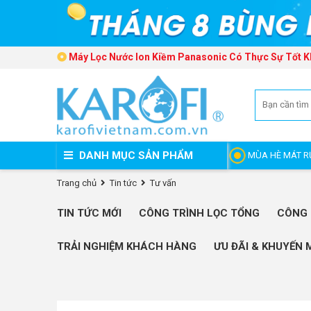
Máy Lọc Nước Ion Kiềm Panasonic Có Thực Sự Tốt 
DANH MỤC SẢN PHẨM
MÙA HÈ MÁT R
Trang chủ
Tin tức
Tư vấn
TIN TỨC MỚI
CÔNG TRÌNH LỌC TỔNG
CÔNG 
TRẢI NGHIỆM KHÁCH HÀNG
ƯU ĐÃI & KHUYẾN 