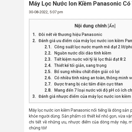
Máy Lọc Nước Ion Kiềm Panasonic Có
30-08-2022, 5:07 pm
Nội dung chính
[
Ẩn
]
Đôi nét về thương hiệu Panasonic
Đánh giá ưu điểm của máy lọc nước ion kiềm Pa
Công suất lọc nước mạnh mẽ đạt 2 lít/ph
Nguồn nước dồi dào tính kiềm
Tiết kiệm nước với tỷ lệ lọc thải đạt 8:2
Thiết kế tối giản, sang trọng
Bổ sung nhiều chất điện giải có lợi
Có nhiều tính năng an toàn, thông minh 
Được trang bị các tấm điện cực titan
Mang đến 7 loại nước với độ pH có ích c
Đánh giá nhược điểm của máy lọc nước ion kiềm
Máy lọc nước ion kiềm Panasonic nổi tiếng là dòng sản 
khỏe người dùng. Sản phẩm có thiết kế nhỏ gọn, vừa vặn
chi tiết về những ưu, nhược điểm của dòng máy này, mờ
chúng tôi!