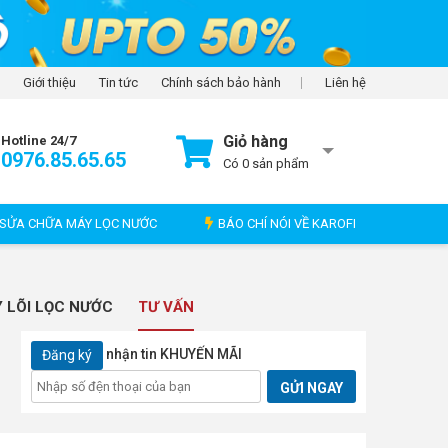
Giới thiệu
Tin tức
Chính sách bảo hành
Liên hệ
Giỏ hàng
Hotline 24/7
0976.85.65.65
Có
0
sản phẩm
SỬA CHỮA MÁY LỌC NƯỚC
BÁO CHÍ NÓI VỀ KAROFI
 LÕI LỌC NƯỚC
TƯ VẤN
nhận tin KHUYẾN MÃI
Đăng ký
GỬI NGAY