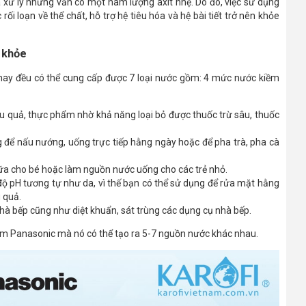
a xử lý nhưng vẫn có một hàm lượng axit nhẹ. Do đó, việc sử dụng
i loạn về thể chất, hỗ trợ hệ tiêu hóa và hệ bài tiết trở nên khỏe
c khỏe
nay đều có thể cung cấp được 7 loại nước gồm: 4 mức nước kiềm
 quả, thực phẩm nhờ khả năng loại bỏ được thuốc trừ sâu, thuốc
 để nấu nướng, uống trực tiếp hằng ngày hoặc để pha trà, pha cà
 sữa cho bé hoặc làm nguồn nước uống cho các trẻ nhỏ.
ó độ pH tương tự như da, vì thế bạn có thể sử dụng để rửa mặt hằng
u quả.
 nhà bếp cũng như diệt khuẩn, sát trùng các dụng cụ nhà bếp.
iềm Panasonic mà nó có thể tạo ra 5-7 nguồn nước khác nhau.