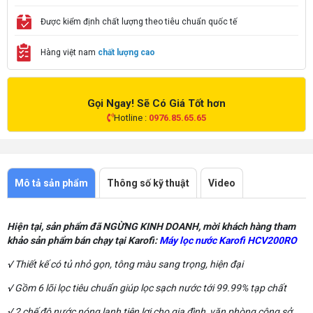
Được kiểm định chất lượng theo tiêu chuẩn quốc tế
Hàng việt nam
chất lượng cao
Gọi Ngay! Sẽ Có Giá Tốt hơn
Hotline :
0976.85.65.65
Mô tả sản phẩm
Thông số kỹ thuật
Video
Hiện tại, sản phẩm đã NGỪNG KINH DOANH, mời khách hàng tham
khảo sản phẩm bán chạy tại Karofi:
Máy lọc nước Karofi HCV200RO
√ Thiết kế có tủ nhỏ gọn, tông màu sang trọng, hiện đại
√ Gồm 6 lõi lọc tiêu chuẩn giúp lọc sạch nước tới 99.99% tạp chất
√ 2 chế độ nước nóng lanh tiện lợi cho gia đình, văn phòng công sở