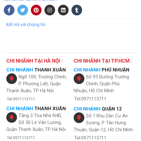
Kết nối với chúng tôi
Máy lọc nước Karofi o-i 128
Tại sao bạn cần sử dụng máy lọc nước Karofi
CHI NHÁNH TẠI HÀ NỘI :
CHI NHÁNH TẠI TP.HCM :
Optimus o-i128?
CHI NHÁNH
THANH XUÂN
CHI NHÁNH
PHÚ NHUẬN
Ngõ 109, Trường Chinh,
Số 95 Đường Trường
Khu công nghiệp ngày càng được mở ra rộng rãi. Tuy nhiên, kéo theo
P. Phương Liệt, Quận
Chinh, Quận Phú
đó là rất nhiều hệ lụy như: không khí ngột ngạt, nguồn nước ngày
Thanh Xuân, TP Hà Nội
Nhuận, Hồ Chí Minh
càng trở nên ô nhiễm trầm trọng.Việc sử dụng nước máy chỉ hỗ trợ
Tel:0971113711
Tel:0971113711
giúp tình trạng giảm đi một phần nhỏ.
CHI NHÁNH
THANH XUÂN
CHI NHÁNH
QUẬN 12
Thậm chí ở những vùng nông thôn, người dân đa số vẫn còn sử dụng
Tầng 3 Tòa Nhà N4D,
Số 1 Khu Dân Cư An
nước hàng ngày từ ao hồ, giếng khoan, sông ngòi có nguy cơ bị
Số 50 Lê Văn Lương,
Sương, P. Tân Hưng
nhiễm chì, tạp chất và các vi khuẩn gây hại ảnh hưởng trực tiếp đến
Quận Thanh Xuân, TP Hà Nội
sức khỏe của bản thân và gia đình.
Thuận, Quận 12, Hồ Chí Minh
Tel:0971113711
Tel:0971113711
Chính vì thế, mỗi gia đình cần thiết phải có một chiếc
máy lọc nước