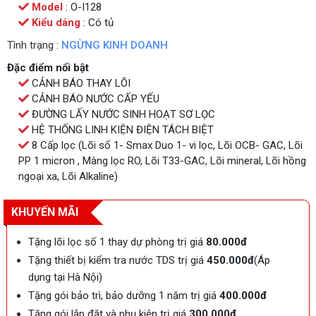
Model
: O-I128
Kiểu dáng
: Có tủ
Tình trạng :
NGỪNG KINH DOANH
Đặc điểm nổi bật
CẢNH BÁO THAY LÕI
CẢNH BÁO NƯỚC CẤP YẾU
ĐƯỜNG LẤY NƯỚC SINH HOẠT SƠ LỌC
HỆ THỐNG LINH KIỆN ĐIỆN TÁCH BIỆT
8 Cấp lọc (Lõi số 1- Smax Duo 1- vi lọc, Lõi OCB- GAC, Lõi
PP 1 micron , Màng lọc RO, Lõi T33-GAC, Lõi mineral, Lõi hồng
ngoại xa, Lõi Alkaline)
KHUYẾN MÃI
Tặng lõi lọc số 1 thay dự phòng trị giá
80.000đ
Tặng thiết bị kiểm tra nước TDS trị giá
450.000đ
(Áp
dụng tại Hà Nội)
Tặng gói bảo trì, bảo dưỡng 1 năm trị giá
400.000đ
Tặng gói lắp đặt và phụ kiện trị giá
300.000đ