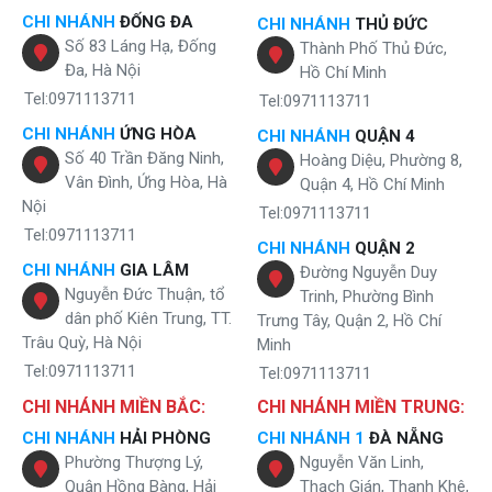
Karofi Optimus
thông minh để sử dụng phục vụ cho ăn uống và
CHI NHÁNH
ĐỐNG ĐA
CHI NHÁNH
THỦ ĐỨC
những sinh hoạt cá nhân.
Số 83 Láng Hạ, Đống
Thành Phố Thủ Đức,
Đa, Hà Nội
Hồ Chí Minh
Giới thiệu máy lọc nước Karofi O-I 128 8 lõi
Tel:0971113711
Tel:0971113711
Máy lọc nước là loại công nghệ hiện đại có chức năng lọc bỏ các tạp
CHI NHÁNH
ỨNG HÒA
CHI NHÁNH
QUẬN 4
chất, bụi bẩn, chì, kim loại nặng, vi khuẩn gây hại… để cho ra
Số 40 Trần Đăng Ninh,
Hoàng Diệu, Phường 8,
một
nguồn nước sạch
, tinh khiết, nhiều khoáng chất tốt cho sức khỏe
Vân Đình, Ứng Hòa, Hà
Quận 4, Hồ Chí Minh
của mỗi người.
Nội
Tel:0971113711
Hệ thống lọc
8 cấp
của
máy lọc nước Karofi Optimus O-I 128
hoạt
Tel:0971113711
CHI NHÁNH
QUẬN 2
động mạnh mẽ đảm bảo cung cáp nguồn nước sạch tinh khiết lên
CHI NHÁNH
GIA LÂM
Đường Nguyễn Duy
đến 20L/H. Chi tiết bao gồm các lõi:
Nguyễn Đức Thuận, tổ
Trinh, Phường Bình
Lõi số 1- Smax Duo 1- Vi lọc
áp dụng công nghệ mới tăng
dân phố Kiên Trung, TT.
Trưng Tây, Quận 2, Hồ Chí
hiệu suất lọc và loại bỏ tạp chất, bùn cát trong nước có kích
Trâu Quỳ, Hà Nội
Minh
thước lớn hơn 5 micron.
Tel:0971113711
Tel:0971113711
Lõi OCB-GAC
đây chính là lõi than hoạt tính hấp thụ các chất
lỏng độc hại và loại bỏ hoàn toàn chất hữu cơ hoàn tan.
CHI NHÁNH MIỀN BẮC:
CHI NHÁNH MIỀN TRUNG:
Lõi PP 1 micron
để loại bỏ chất rắn, bụi mịn có kích thước
nhỏ
CHI NHÁNH
HẢI PHÒNG
CHI NHÁNH 1
ĐÀ NẴNG
hơn 1 micron
.
Phường Thượng Lý,
Nguyễn Văn Linh,
Màng lọc RO Aqualast
trái tim của máy karofi k9iq, khi nước
Quận Hồng Bàng, Hải
Thạch Gián, Thanh Khê,
đi qua màng này là đa số không còn độc hại có trong thành