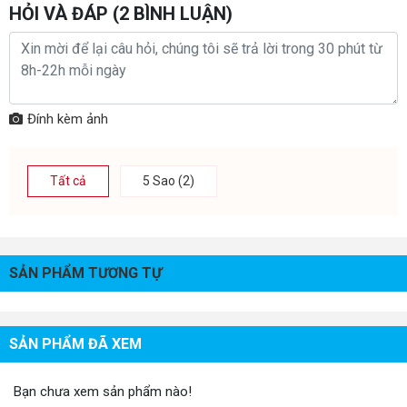
các dòng máy lọc nước của mọi thương hiệu tại Việt Nam. Trả
HỎI VÀ ĐÁP (
2
BÌNH LUẬN)
quả hơn 8 năm phát triển với tinh thần nỗ lực không ngừng.
Karofi luôn trung thành và hướng tới mục tiêu chính là bảo vệ và đảm
bảo an toàn cho sức khỏe mọi người bằng nguồn nước sạch tinh
khiết.
Đặc biệt!
Đính kèm ảnh
Các sản phẩm mà công ty sản xuất đã đạt nhiều giải thưởng cao quý
được nhà nước công nhận. Trải quả nhiều quy trình kiệm duyệt gắt
Tất cả
5 Sao (2)
gao, Karofi là thương hiệu đầu tiên và duy nhất đạt chứng
nhận
QCVN 6-1: 2010/BYT
do Viện Sức Khỏe Nghề Nghiệp & Môi
Trường Bộ Y Tế cấp.
SẢN PHẨM TƯƠNG TỰ
SẢN PHẨM ĐÃ XEM
Bạn chưa xem sản phẩm nào!