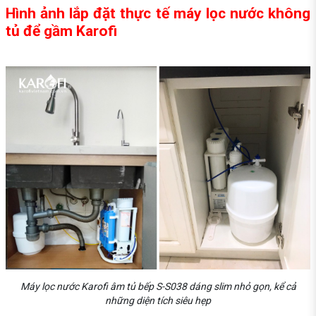
Hình ảnh lắp đặt thực tế máy lọc nước không
tủ để gầm Karofi
Máy lọc nước Karofi âm tủ bếp S-S038 dáng slim nhỏ gọn, kể cả
những diện tích siêu hẹp