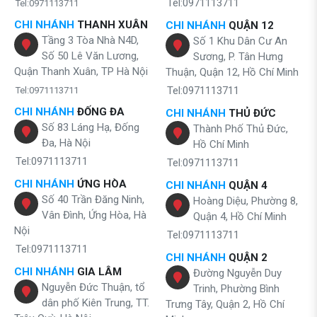
Tel:0971113711
Tel:0971113711
CHI NHÁNH
THANH XUÂN
CHI NHÁNH
QUẬN 12
Tầng 3 Tòa Nhà N4D,
Số 1 Khu Dân Cư An
Số 50 Lê Văn Lương,
Sương, P. Tân Hưng
Quận Thanh Xuân, TP Hà Nội
Thuận, Quận 12, Hồ Chí Minh
Tel:0971113711
Tel:0971113711
CHI NHÁNH
ĐỐNG ĐA
CHI NHÁNH
THỦ ĐỨC
Số 83 Láng Hạ, Đống
Thành Phố Thủ Đức,
Đa, Hà Nội
Hồ Chí Minh
Tel:0971113711
Tel:0971113711
CHI NHÁNH
ỨNG HÒA
CHI NHÁNH
QUẬN 4
Số 40 Trần Đăng Ninh,
Hoàng Diệu, Phường 8,
Vân Đình, Ứng Hòa, Hà
Quận 4, Hồ Chí Minh
Nội
Tel:0971113711
Tel:0971113711
CHI NHÁNH
QUẬN 2
CHI NHÁNH
GIA LÂM
Đường Nguyễn Duy
Nguyễn Đức Thuận, tổ
Trinh, Phường Bình
dân phố Kiên Trung, TT.
Trưng Tây, Quận 2, Hồ Chí