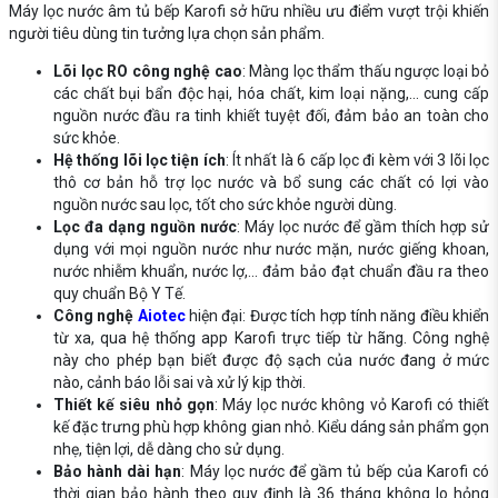
Máy lọc nước âm tủ bếp Karofi
sở hữu nhiều ưu điểm vượt trội khiến
người tiêu dùng tin tưởng lựa chọn sản phẩm.
Lõi lọc RO công nghệ cao
: Màng lọc thẩm thấu ngược loại bỏ
các chất bụi bẩn độc hại, hóa chất, kim loại nặng,... cung cấp
nguồn nước đầu ra tinh khiết tuyệt đối, đảm bảo an toàn cho
sức khỏe.
Hệ thống lõi lọc tiện ích
: Ít nhất là 6 cấp lọc đi kèm với 3 lõi lọc
thô cơ bản hỗ trợ lọc nước và bổ sung các chất có lợi vào
nguồn nước sau lọc, tốt cho sức khỏe người dùng.
Lọc đa dạng nguồn nước
: Máy lọc nước để gầm thích hợp sử
dụng với mọi nguồn nước như nước mặn, nước giếng khoan,
nước nhiễm khuẩn, nước lợ,... đảm bảo đạt chuẩn đầu ra theo
quy chuẩn Bộ Y Tế.
Công nghệ
Aiotec
hiện đại: Được tích hợp tính năng điều khiển
từ xa, qua hệ thống app Karofi trực tiếp từ hãng. Công nghệ
này cho phép bạn biết được độ sạch của nước đang ở mức
nào, cảnh báo lỗi sai và xử lý kịp thời.
Thiết kế siêu nhỏ gọn
: Máy lọc nước không vỏ Karofi có thiết
kế đặc trưng phù hợp không gian nhỏ. Kiểu dáng sản phẩm gọn
nhẹ, tiện lợi, dễ dàng cho sử dụng.
Bảo hành dài hạn
: Máy lọc nước để gầm tủ bếp của Karofi có
thời gian bảo hành theo quy định là 36 tháng không lo hỏng