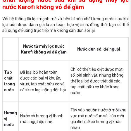
nước Karofi không vỏ để gầm
Với hệ thống lõi lọc mạnh mẽ và bền bỉ nên chất lượng nước sau khi
lọc luôn được đánh giá là an toàn, hợp vệ sinh, đồng thời bạn có thể
sử dụng để uống trực tiếp mà không cần đun sôi lại.
Nước từ máy lọc nước
Nước đun sôi để nguội
Karofi không vỏ để gầm
Chỉ có thể tiêu diệt được một
Tạp
Đã loại bỏ hoàn toàn
số loài sinh vật, nhưng không
chất
được các loại vi khuẩn,
thể loại bỏ được triệt để các
trong
virus, tạp chất hữu cơ và
tạp chất hữu cơ khác trong
nước
các kim loại nặng độc hại.
nước.
Tùy vào nguồn nước ở mỗi khu
Hương
Nước có hương vị thanh
vực mà nước đun sôi của mỗi
vị
mát, ngọt dịu nhẹ.
gia đình sẽ có hương vị khác
nước
nhau.