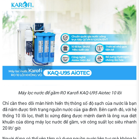
Máy lọc nước để gầm RO Karofi KAQ-U95 Aiotec 10 lõi
Chỉ cần theo dõi màn hình hiển thị thông số độ sạch của nước là bạn
đã nắm được tình trạng nguồn nước của gia đình. Bên cạnh đó, với hệ
thống 10 lõi lọc, thiết bị xứng đáng được mệnh danh là ông vua diệt
khuẩn của dòng máy lọc nước để gầm, với công suất lọc siêu nhanh
20 lít/ giờ.
Người dùng có thể yên tâm sử dụng nguồn nước liên tục mà không lo