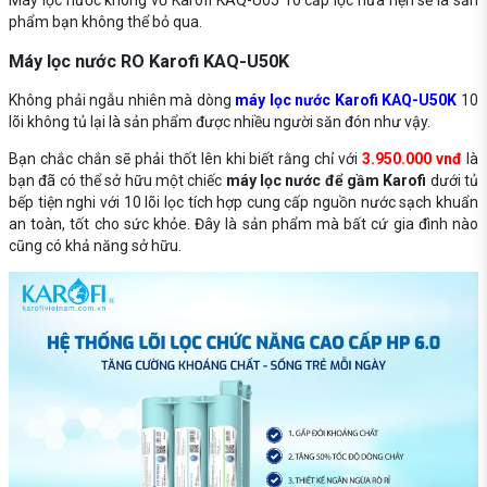
Máy lọc nước không vỏ Karofi KAQ-U05 10 cấp lọc hứa hẹn sẽ là sản
phẩm bạn không thể bỏ qua.
Máy lọc nước RO Karofi KAQ-U50K
Không phải ngẫu nhiên mà dòng
máy lọc nước Karofi KAQ-U50K
10
lõi không tủ lại là sản phẩm được nhiều người săn đón như vậy.
Bạn chắc chắn sẽ phải thốt lên khi biết rằng chỉ với
3.950.000 vnđ
là
bạn đã có thể sở hữu một chiếc
máy lọc nước để gầm Karofi
dưới tủ
bếp tiện nghi với 10 lõi lọc tích hợp cung cấp nguồn nước sạch khuẩn
an toàn, tốt cho sức khỏe. Đây là sản phẩm mà bất cứ gia đình nào
cũng có khả năng sở hữu.