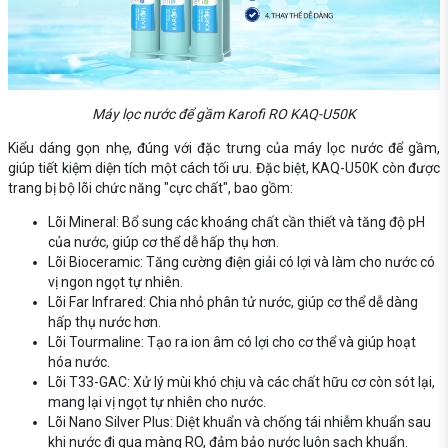
Máy lọc nước để gầm Karofi RO KAQ-U50K
Kiểu dáng gọn nhẹ, đúng với đặc trưng của máy lọc nước để gầm,
giúp tiết kiệm diện tích một cách tối ưu. Đặc biệt, KAQ-U50K còn được
trang bị bộ lõi chức năng "cực chất", bao gồm:
Lõi Mineral: Bổ sung các khoáng chất cần thiết và tăng độ pH
của nước, giúp cơ thể dễ hấp thụ hơn.
Lõi Bioceramic: Tăng cường điện giải có lợi và làm cho nước có
vị ngon ngọt tự nhiên.
Lõi Far Infrared: Chia nhỏ phân tử nước, giúp cơ thể dễ dàng
hấp thụ nước hơn.
Lõi Tourmaline: Tạo ra ion âm có lợi cho cơ thể và giúp hoạt
hóa nước.
Lõi T33-GAC: Xử lý mùi khó chịu và các chất hữu cơ còn sót lại,
mang lại vị ngọt tự nhiên cho nước.
Lõi Nano Silver Plus: Diệt khuẩn và chống tái nhiễm khuẩn sau
khi nước đi qua màng RO, đảm bảo nước luôn sạch khuẩn.