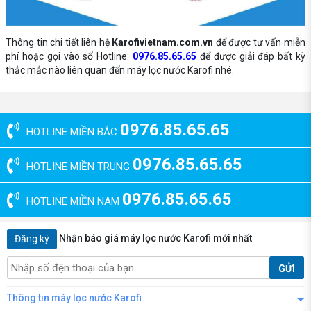
Thông tin chi tiết liên hệ
Karofivietnam.com.vn
để được tư vấn miễn
phí hoặc gọi vào số Hotline:
0976.85.65.65
để được giải đáp bất kỳ
thắc mắc nào liên quan đến máy lọc nước Karofi nhé.
0976.85.65.65
HOTLINE MIỀN BẮC
0976.85.65.65
HOTLINE MIỀN TRUNG
0976.85.65.65
HOTLINE MIỀN NAM
Nhận báo giá máy lọc nước Karofi mới nhất
Đăng ký
GỬI
Thông tin máy lọc nước Karofi