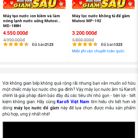
Máy tạo nước ion kiềm và làm
Máy lọc nước không tủ để gầm
nóng lạnh nước uống Mutosi
Mutosi MP-192
MD-188H
4.550.000đ
3.200.000đ
4.990.000đ
5.800.000đ
Đã bán
2123
Đã bán
1323
Miễn phí vận chuyển toàn quốc
Với không gian bếp không quá rộng rãi nhưng bạn vẫn muốn sở hữu
một chiếc máy lọc nước cho gia đình? Vậy máy lọc nước âm tủ Karofi
chính là giải pháp đảm bảo đầy đủ các tiêu chí nhỏ gọn - tiện lợi - tiết
kiệm không gian. Hãy cùng
Karofi Việt Nam
tìm hiểu chi tiết hơn về
dòng
máy lọc nước để gầm
này để lựa chọn được mẫu sản phẩm
phù hợp, ưng ý nhất nhé!