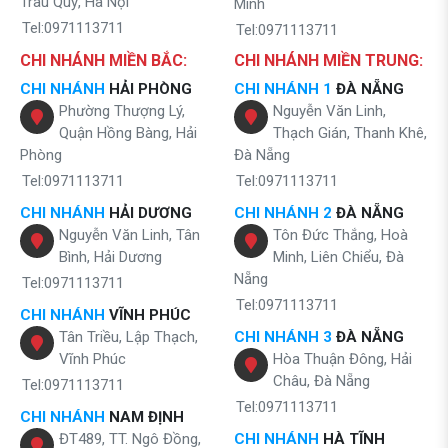
Trâu Quỳ, Hà Nội
Minh
Tel:0971113711
Tel:0971113711
CHI NHÁNH MIỀN BẮC:
CHI NHÁNH MIỀN TRUNG:
CHI NHÁNH
HẢI PHÒNG
CHI NHÁNH 1
ĐÀ NẴNG
Phường Thượng Lý,
Nguyễn Văn Linh,
Quận Hồng Bàng, Hải
Thạch Gián, Thanh Khê,
Phòng
Đà Nẵng
Tel:0971113711
Tel:0971113711
CHI NHÁNH
HẢI DƯƠNG
CHI NHÁNH 2
ĐÀ NẴNG
Nguyễn Văn Linh, Tân
Tôn Đức Thắng, Hoà
Bình, Hải Dương
Minh, Liên Chiểu, Đà
Nẵng
Tel:0971113711
Tel:0971113711
CHI NHÁNH
VĨNH PHÚC
Tân Triều, Lập Thạch,
CHI NHÁNH 3
ĐÀ NẴNG
Vĩnh Phúc
Hòa Thuận Đông, Hải
Châu, Đà Nẵng
Tel:0971113711
Tel:0971113711
CHI NHÁNH
NAM ĐỊNH
ĐT489, TT. Ngô Đồng,
CHI NHÁNH
HÀ TĨNH