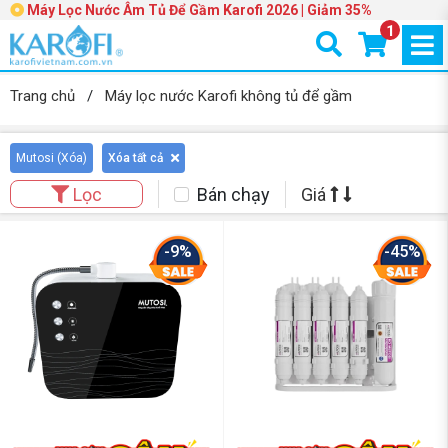
Máy Lọc Nước Âm Tủ Để Gầm Karofi 2026 | Giảm 35%
1
Trang chủ
/
Máy lọc nước Karofi không tủ để gầm
Mutosi (
Xóa
)
Xóa tất cả
Bán chạy
Giá
Lọc
-9%
-45%