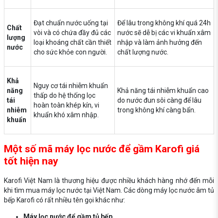
Đạt chuẩn nước uống tại
Để lâu trong không khí quá 24h
Chất
vòi và có chứa đầy đủ các
nước sẽ dễ bị các vi khuẩn xâm
lượng
loại khoáng chất cần thiết
nhập và làm ảnh hưởng đến
nước
cho sức khỏe con người.
chất lượng nước.
Khả
Nguy cơ tái nhiễm khuẩn
năng
Khả năng tái nhiễm khuẩn cao
thấp do hệ thống lọc
tái
do nước đun sôi càng để lâu
hoàn toàn khép kín, vi
nhiễm
trong không khí càng bẩn.
khuẩn khó xâm nhập.
khuẩn
Một số mã máy lọc nước để gầm Karofi giá
tốt hiện nay
Karofi Việt Nam là thương hiệu được nhiều khách hàng nhớ đến mỗi
khi tìm mua máy lọc nước tại Việt Nam. Các dòng máy lọc nước âm tủ
bếp Karofi có rất nhiều tên gọi khác như:
Máy lọc nước để gầm tủ bếp