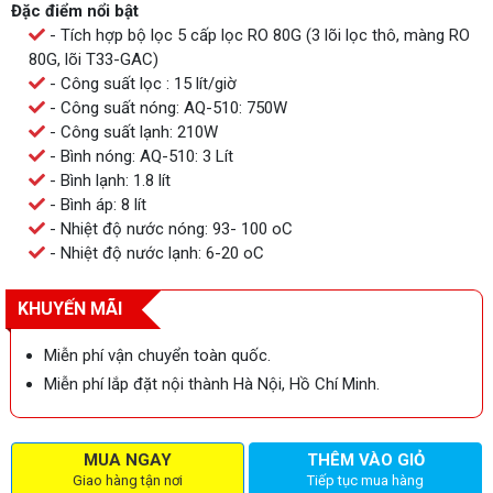
Đặc điểm nổi bật
- Tích hợp bộ lọc 5 cấp lọc RO 80G (3 lõi lọc thô, màng RO
80G, lõi T33-GAC)
- Công suất lọc : 15 lít/giờ
- Công suất nóng: AQ-510: 750W
- Công suất lạnh: 210W
- Bình nóng: AQ-510: 3 Lít
- Bình lạnh: 1.8 lít
- Bình áp: 8 lít
- Nhiệt độ nước nóng: 93- 100 oC
- Nhiệt độ nước lạnh: 6-20 oC
KHUYẾN MÃI
Miễn phí vận chuyển toàn quốc.
Miễn phí lắp đặt nội thành Hà Nội, Hồ Chí Minh.
MUA NGAY
THÊM VÀO GIỎ
Giao hàng tận nơi
Tiếp tục mua hàng