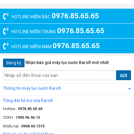
0976.85.65.65
HOTLINE MIỀN BẮC
0976.85.65.65
HOTLINE MIỀN TRUNG
0976.85.65.65
HOTLINE MIỀN NAM
Nhận báo giá máy lọc nước Karofi mới nhất
Đăng ký
GỬI
Thông tin máy lọc nước Karofi
Tổng đài hỗ trợ của Karofi
Hotline :
0976.85.65.65
CSKH :
1900.96.96.15
Khiếu nại :
0968.60.1515