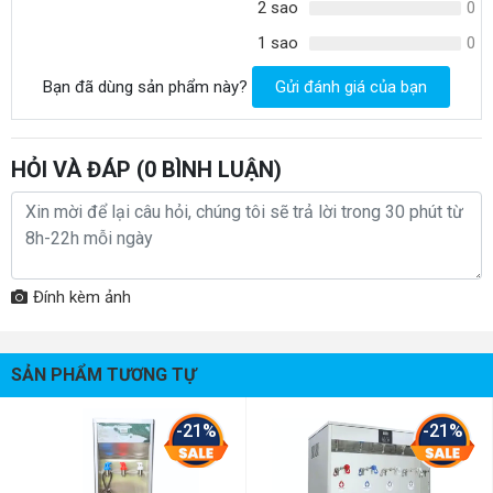
2 sao
0
1 sao
0
Bạn đã dùng sản phẩm này?
Gửi đánh giá của bạn
HỎI VÀ ĐÁP (
0
BÌNH LUẬN)
Đính kèm ảnh
SẢN PHẨM TƯƠNG TỰ
-21%
-21%