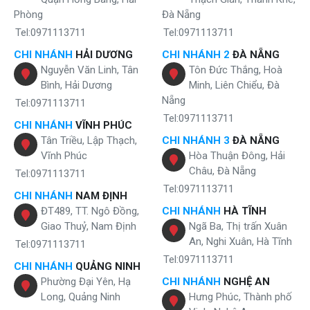
Phòng
Đà Nẵng
Tel:0971113711
Tel:0971113711
CHI NHÁNH
HẢI DƯƠNG
CHI NHÁNH 2
ĐÀ NẴNG
Nguyễn Văn Linh, Tân
Tôn Đức Thắng, Hoà
Bình, Hải Dương
Minh, Liên Chiểu, Đà
Nẵng
Tel:0971113711
Tel:0971113711
CHI NHÁNH
VĨNH PHÚC
Tân Triều, Lập Thạch,
CHI NHÁNH 3
ĐÀ NẴNG
Vĩnh Phúc
Hòa Thuận Đông, Hải
Châu, Đà Nẵng
Tel:0971113711
Tel:0971113711
CHI NHÁNH
NAM ĐỊNH
ĐT489, TT. Ngô Đồng,
CHI NHÁNH
HÀ TĨNH
Giao Thuỷ, Nam Định
Ngã Ba, Thị trấn Xuân
An, Nghi Xuân, Hà Tĩnh
Tel:0971113711
Tel:0971113711
CHI NHÁNH
QUẢNG NINH
Phường Đại Yên, Hạ
CHI NHÁNH
NGHỆ AN
Long, Quảng Ninh
Hưng Phúc, Thành phố