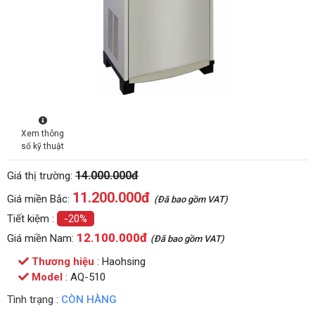
Xem thông
số kỹ thuật
14.000.000đ
Giá thị trường:
11.200.000
đ
Giá miền Bắc:
(Đã bao gồm VAT)
Tiết kiệm :
-20%
12.100.000đ
Giá miền Nam:
(Đã bao gồm VAT)
Thương hiệu
: Haohsing
Model
: AQ-510
Tình trạng :
CÒN HÀNG