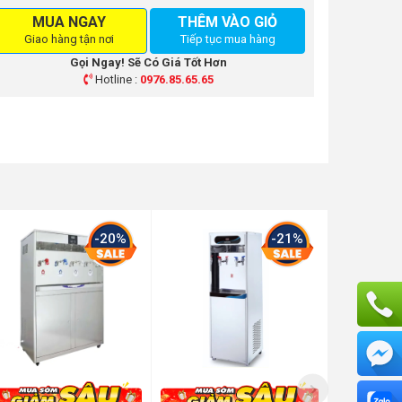
MUA NGAY
THÊM VÀO GIỎ
Giao hàng tận nơi
Tiếp tục mua hàng
Gọi Ngay! Sẽ Có Giá Tốt Hơn
Hotline :
0976.85.65.65
-20%
-21%