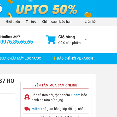
Giới thiệu
Tin tức
Chính sách bảo hành
Liên hệ
Giỏ hàng
Hotline 24/7
0976.85.65.65
Có
0
sản phẩm
SỬA CHỮA MÁY LỌC NƯỚC
BÁO CHÍ NÓI VỀ KAROFI
687 RO
YÊN TÂM MUA SẮM ONLINE
Bảo trì trọn đời, tặng thêm
1 năm
bảo
hành an tâm sử dụng
Miễn phí
giao hàng lắp đặt tại nhà