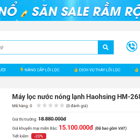
ƯỢI
NÂNG CẤP LÕI LỌC
DỊCH VỤ THAY LÕI LỌC
Máy lọc nước nóng lạnh Haohsing HM-2
Mã hàng: 0
(0 đánh giá)
18.880.000đ
Giá thị trường:
15.100.000
đ
Giá khuyến mại miền Bắc:
(Đã bao gồm VAT)
Tiết kiệm :
-20%