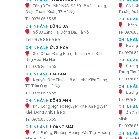
Tầng 3 Tòa Nhà N4D, Số 50 Lê Văn Lương,
Số 1 K
Quận Thanh Xuân, TP Hà Nội
Thuận, Quận
Tel:0976.85.65.65
CHI NHÁ
Thành 
CHI NHÁNH
ĐỐNG ĐA
Số 83 Láng Hạ, Đống Đa, Hà Nội
Tel:0976.85
Tel:0976.85.65.65
CHI NHÁ
Hoàng 
CHI NHÁNH
ỨNG HÒA
Tel:0976.85
Số 40 Trần Đăng Ninh, Thị Trấn Vân Đình,
Ứng Hòa, Hà Nội
CHI NHÁ
Đường 
Tel:0976.85.65.65
Trưng Tây, 
CHI NHÁNH
GIA LÂM
Tel:0976.85
Nguyễn Đức Thuận, tổ dân phố Kiên Trung,
TT. Trâu Quỳ, Hà Nội
CHI NHÁ
Đường 
Tel:0976.85.65.65
Tel:0976.85
CHI NHÁNH
ĐÔNG ANH
Khu Công Nghiệp Nguyên Khê, Xã Nguyên
CHI NHÁ
Khê, Đông Anh, Hà Nội
Âu Cơ, 
Minh
Tel:0976.85.65.65
Tel:0976.85
CHI NHÁNH
HOÀNG MAI
Giải Phóng, Phường Hoàng Văn Thụ, Hoàng
CHI NHÁ
Mai, Hà Nội