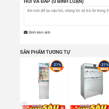
HỎI VÀ ĐÁP (
0
BÌNH LUẬN)
Đính kèm ảnh
SẢN PHẨM TƯƠNG TỰ
-21%
-21%