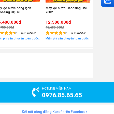
y lọc nước nóng lạnh
Máy lọc nước Haohsing HM-
Máy lọc nướ
ohsing HQ-4F
2682
Haohsing A
5.400.000đ
12.500.000đ
10.700.
.750.000đ
15.630.000đ
13.380.000đ
Đã bán
547
Đã bán
567
n phí vận chuyển toàn quốc.
Miễn phí vận chuyển toàn quốc.
Miễn phí vận
HOTLINE MIỀN NAM
0976.85.65.65
Kết nối cộng đồng Karofi trên Facebook