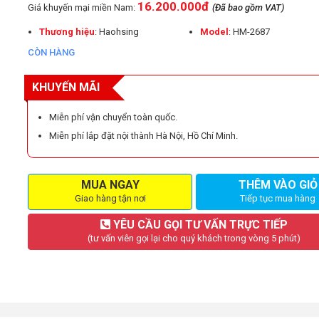
16.200.000đ
Giá khuyến mại miền Nam:
(Đã bao gồm VAT)
Thương hiệu
: Haohsing
Model
: HM-2687
CÒN HÀNG
KHUYẾN MÃI
Miễn phí vận chuyển toàn quốc.
Miễn phí lắp đặt nội thành Hà Nội, Hồ Chí Minh.
MUA NGAY
THÊM VÀO GIỎ
Giao hàng tận nơi
Tiếp tục mua hàng
YÊU CẦU GỌI TƯ VẤN TRỰC TIẾP
(tư vấn viên gọi lại cho quý khách trong vòng 5 phút)