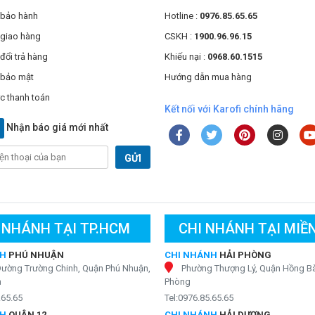
 bảo hành
Hotline :
0976.85.65.65
 giao hàng
CSKH :
1900.96.96.15
đổi trả hàng
Khiếu nại :
0968.60.1515
 bảo mật
Hướng dẫn mua hàng
c thanh toán
Kết nối với Karofi chính hãng
Nhận báo giá mới nhất
GỬI
 NHÁNH TẠI TP.HCM
CHI NHÁNH TẠI MIỀ
NH
PHÚ NHUẬN
CHI NHÁNH
HẢI PHÒNG
Đường Trường Chinh, Quận Phú Nhuận,
Phường Thượng Lý, Quận Hồng Bà
h
Phòng
.65.65
Tel:0976.85.65.65
NH
QUẬN 12
CHI NHÁNH
HẢI DƯƠNG