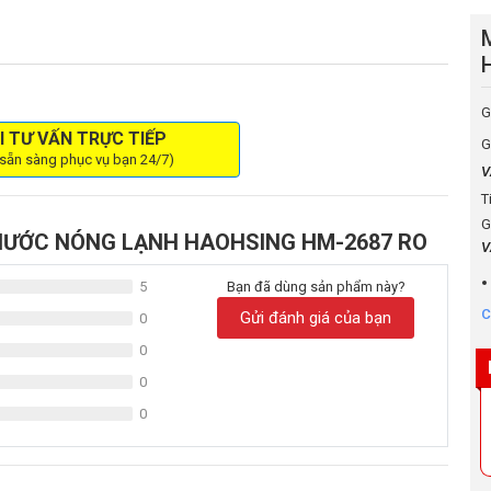
G
I TƯ VẤN TRỰC TIẾP
G
 sẵn sàng phục vụ bạn 24/7)
V
T
G
 NƯỚC NÓNG LẠNH HAOHSING HM-2687 RO
V
5
Bạn đã dùng sản phẩm này?
C
Gửi đánh giá của bạn
0
0
0
0