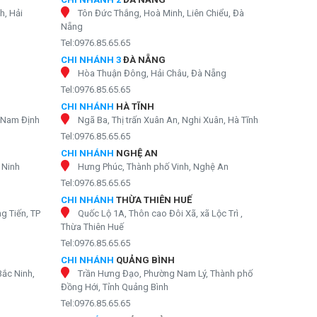
h, Hải
Tôn Đức Thắng, Hoà Minh, Liên Chiểu, Đà
Nẵng
Tel:0976.85.65.65
CHI NHÁNH 3
ĐÀ NẴNG
Hòa Thuận Đông, Hải Châu, Đà Nẵng
Tel:0976.85.65.65
CHI NHÁNH
HÀ TĨNH
, Nam Định
Ngã Ba, Thị trấn Xuân An, Nghi Xuân, Hà Tĩnh
Tel:0976.85.65.65
CHI NHÁNH
NGHỆ AN
 Ninh
Hưng Phúc, Thành phố Vinh, Nghệ An
Tel:0976.85.65.65
CHI NHÁNH
THỪA THIÊN HUẾ
g Tiến, TP
Quốc Lộ 1A, Thôn cao Đôi Xã, xã Lộc Trì ,
Thừa Thiên Huế
Tel:0976.85.65.65
CHI NHÁNH
QUẢNG BÌNH
Bắc Ninh,
Trần Hưng Đạo, Phường Nam Lý, Thành phố
Đồng Hới, Tỉnh Quảng Bình
Tel:0976.85.65.65