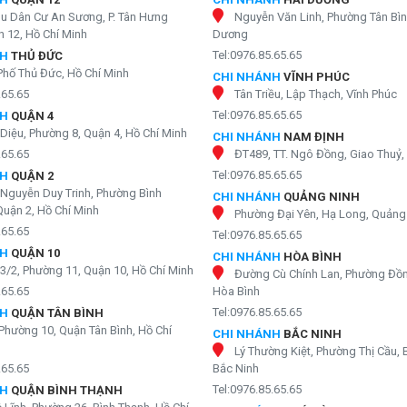
hu Dân Cư An Sương, P. Tân Hưng
Nguyễn Văn Linh, Phường Tân Bìn
 12, Hồ Chí Minh
Dương
Tel:0976.85.65.65
NH
THỦ ĐỨC
Phố Thủ Đức, Hồ Chí Minh
CHI NHÁNH
VĨNH PHÚC
.65.65
Tân Triều, Lập Thạch, Vĩnh Phúc
Tel:0976.85.65.65
NH
QUẬN 4
Diệu, Phường 8, Quận 4, Hồ Chí Minh
CHI NHÁNH
NAM ĐỊNH
.65.65
ĐT489, TT. Ngô Đồng, Giao Thuỷ
Tel:0976.85.65.65
NH
QUẬN 2
Nguyễn Duy Trinh, Phường Bình
CHI NHÁNH
QUẢNG NINH
Quận 2, Hồ Chí Minh
Phường Đại Yên, Hạ Long, Quảng
.65.65
Tel:0976.85.65.65
NH
QUẬN 10
CHI NHÁNH
HÒA BÌNH
3/2, Phường 11, Quận 10, Hồ Chí Minh
Đường Cù Chính Lan, Phường Đồn
.65.65
Hòa Bình
Tel:0976.85.65.65
NH
QUẬN TÂN BÌNH
Phường 10, Quận Tân Bình, Hồ Chí
CHI NHÁNH
BẮC NINH
Lý Thường Kiệt, Phường Thị Cầu, 
.65.65
Bắc Ninh
Tel:0976.85.65.65
NH
QUẬN BÌNH THẠNH