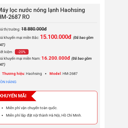
Máy lọc nước nóng lạnh Haohsing
HM-2687 RO
18.880.000đ
iá thị trường:
15.100.000
đ
iá khuyến mại miền Bắc:
(Đã bao gồm
AT)
iết kiệm :
-20%
16.200.000đ
iá khuyến mại miền Nam:
(Đã bao gồm
AT)
Thương hiệu
: Haohsing
Model
: HM-2687
ÒN HÀNG
KHUYẾN MÃI
Miễn phí vận chuyển toàn quốc.
Miễn phí lắp đặt nội thành Hà Nội, Hồ Chí Minh.