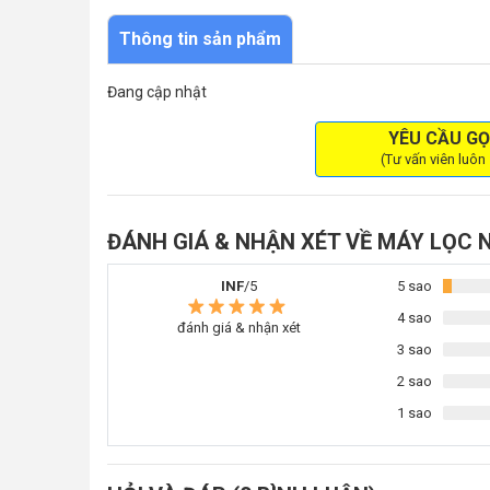
Thông tin sản phẩm
Đang cập nhật
YÊU CẦU GỌ
(Tư vấn viên luôn
ĐÁNH GIÁ & NHẬN XÉT VỀ MÁY LỌC
INF
/5
5 sao
4 sao
đánh giá & nhận xét
3 sao
2 sao
1 sao