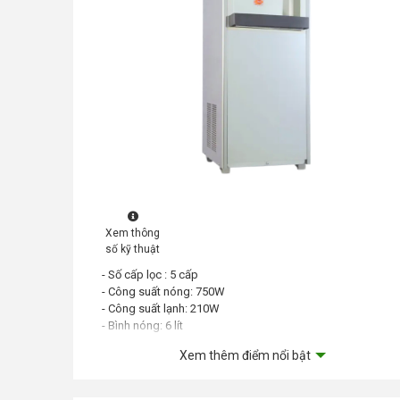
Xem thông
số kỹ thuật
- Số cấp lọc : 5 cấp
- Công suất nóng: 750W
- Công suất lạnh: 210W
- Bình nóng: 6 lít
- Bình lạnh: 4 lít
Xem thêm điểm nổi bật
- Bình chứa: 12 lít
- Bộ lọc: 5 cấp RO50G