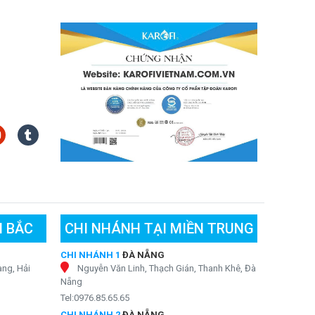
N BẮC
CHI NHÁNH TẠI MIỀN TRUNG
CHI NHÁNH 1
ĐÀ NẴNG
ng, Hải
Nguyễn Văn Linh, Thạch Gián, Thanh Khê, Đà
Nẵng
Tel:0976.85.65.65
CHI NHÁNH 2
ĐÀ NẴNG