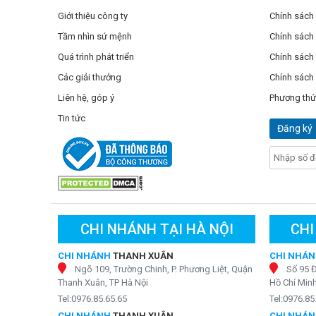
Giới thiệu công ty
Chính sách
Tầm nhìn sứ mệnh
Chính sách
Quá trình phát triển
Chính sách 
Các giải thưởng
Chính sách
Liên hệ, góp ý
Phương thứ
Tin tức
Đăng ký
CHI NHÁNH TẠI HÀ NỘI
CHI
CHI NHÁNH
THANH XUÂN
CHI NHÁ
Ngõ 109, Trường Chinh, P. Phương Liệt, Quận
Số 95 
Thanh Xuân, TP Hà Nội
Hồ Chí Min
Tel:0976.85.65.65
Tel:0976.85
CHI NHÁNH
THANH XUÂN
CHI NHÁ