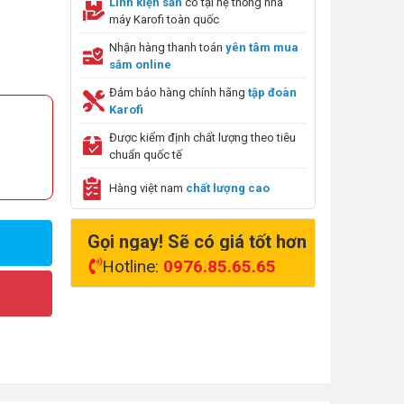
Linh kiện sẵn
có tại hệ thống nhà
máy Karofi toàn quốc
Nhận hàng thanh toán
yên tâm mua
sắm online
Đảm bảo hàng chính hãng
tập đoàn
Karofi
Được kiểm định chất lượng theo tiêu
chuẩn quốc tế
Hàng việt nam
chất lượng cao
Gọi ngay! Sẽ có giá tốt hơn
Hotline:
0976.85.65.65