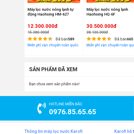
Máy lọc nước nóng lạnh tự
Máy lọc nước nóng lạnh
động Haohsing HM-627
Haohsing HQ-6F
12.300.000đ
30.500.000đ
15.380.000đ
38.130.000đ
Đã bán
589
Đã bán
665
Miễn phí vận chuyển toàn quốc.
Miễn phí vận chuyển toàn qu
SẢN PHẨM ĐÃ XEM
Bạn chưa xem sản phẩm nào!
HOTLINE MIỀN BẮC
0976.85.65.65
Thông tin máy lọc nước Karofi
Karofi hỗ 