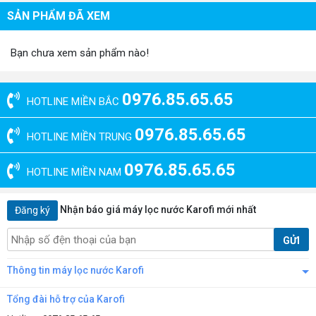
SẢN PHẨM ĐÃ XEM
Bạn chưa xem sản phẩm nào!
0976.85.65.65
HOTLINE MIỀN BẮC
0976.85.65.65
HOTLINE MIỀN TRUNG
0976.85.65.65
HOTLINE MIỀN NAM
Nhận báo giá máy lọc nước Karofi mới nhất
Đăng ký
GỬI
Thông tin máy lọc nước Karofi
Tổng đài hỗ trợ của Karofi