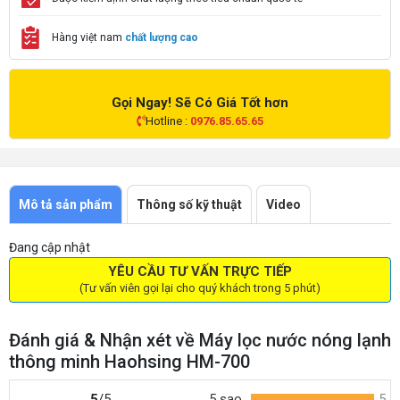
Hàng việt nam
chất lượng cao
Gọi Ngay! Sẽ Có Giá Tốt hơn
Hotline :
0976.85.65.65
Mô tả sản phẩm
Thông số kỹ thuật
Video
Đang cập nhật
YÊU CẦU TƯ VẤN TRỰC TIẾP
(Tư vấn viên gọi lại cho quý khách trong 5 phút)
Đánh giá & Nhận xét về Máy lọc nước nóng lạnh
thông minh Haohsing HM-700
5
/5
5 sao
5