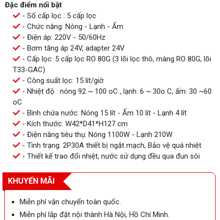
Đặc điểm nổi bật
- Số cấp lọc : 5 cấp lọc
- Chức năng: Nóng - Lạnh - Ấm
- Điện áp: 220V - 50/60Hz
- Bơm tăng áp 24V, adapter 24V
- Cấp lọc: 5 cấp lọc RO 80G (3 lõi lọc thô, màng RO 80G, lõi
T33-GAC)
- Công suất lọc: 15 lít/giờ
- Nhiệt độ : nóng 92 ~ 100 oC , lạnh: 6 ~ 30o C, ấm: 30 ~60
oC
- Bình chứa nước: Nóng 15 lít - Ấm 10 lít - Lạnh 4 lít
- Kích thước: W42*D41*H127 cm
- Điện năng tiêu thụ: Nóng 1100W - Lạnh 210W
- Tình trạng: 2P30A thiết bị ngắt mạch, Bảo vệ quá nhiệt
- Thiết kế trao đổi nhiệt, nước sử dụng đều qua đun sôi
KHUYẾN MÃI
Miễn phí vận chuyển toàn quốc.
Miễn phí lắp đặt nội thành Hà Nội, Hồ Chí Minh.