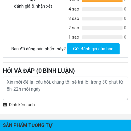
đánh giá & nhận xét
4 sao
0
3 sao
0
2 sao
0
1 sao
0
Bạn đã dùng sản phẩm này?
Gửi đánh giá của bạn
HỎI VÀ ĐÁP (
0
BÌNH LUẬN)
Đính kèm ảnh
SẢN PHẨM TƯƠNG TỰ