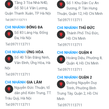
Tầng 3 Tòa Nhà N4D,
Số 1 Khu Dân Cư An
Số 50 Lê Văn Lương,
Sương, P. Tân Hưng
Quận Thanh Xuân, TP Hà Nội
Thuận, Quận 12, Hồ Chí Minh
Tel:0971113711
Tel:0971113711
CHI NHÁNH
ĐỐNG ĐA
CHI NHÁNH
THỦ ĐỨC
Số 83 Láng Hạ, Đống
Thành Phố Thủ Đức,
Đa, Hà Nội
Hồ Chí Minh
Tel:0971113711
Tel:0971113711
CHI NHÁNH
ỨNG HÒA
CHI NHÁNH
QUẬN 4
Số 40 Trần Đăng Ninh,
Hoàng Diệu, Phường 8,
Vân Đình, Ứng Hòa, Hà
Quận 4, Hồ Chí Minh
Nội
Tel:0971113711
Tel:0971113711
CHI NHÁNH
QUẬN 2
CHI NHÁNH
GIA LÂM
Đường Nguyễn Duy
Nguyễn Đức Thuận, tổ
Trinh, Phường Bình
dân phố Kiên Trung, TT.
Trưng Tây, Quận 2, Hồ Chí
Trâu Quỳ, Hà Nội
Minh
Tel:0971113711
Tel:0971113711