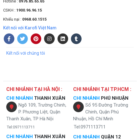
Hotline :
0976.85.65.65
CSKH :
1900.96.96.15
Khiếu nại :
0968.60.1515
Kết nối với Karofi Việt Nam
Kết nối với chúng tôi
CHI NHÁNH TẠI HÀ NỘI :
CHI NHÁNH TẠI TP.HCM :
CHI NHÁNH
THANH XUÂN
CHI NHÁNH
PHÚ NHUẬN
Ngõ 109, Trường Chinh,
Số 95 Đường Trường
P. Phương Liệt, Quận
Chinh, Quận Phú
Thanh Xuân, TP Hà Nội
Nhuận, Hồ Chí Minh
Tel:0971113711
Tel:0971113711
CHI NHÁNH
THANH XUÂN
CHI NHÁNH
QUẬN 12