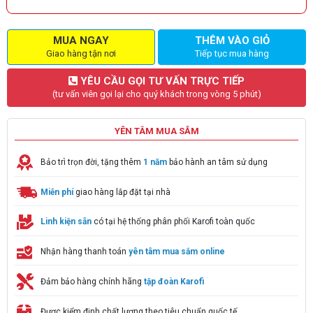
MUA NGAY
THÊM VÀO GIỎ
Giao hàng tận nơi
Tiếp tục mua hàng
YÊU CẦU GỌI TƯ VẤN TRỰC TIẾP
(tư vấn viên gọi lại cho quý khách trong vòng 5 phút)
YÊN TÂM MUA SẮM
Bảo trì trọn đời, tặng thêm
1 năm
bảo hành an tâm sử dụng
Miễn phí
giao hàng lắp đặt tại nhà
Linh kiện sẵn
có tại hệ thống phân phối Karofi toàn quốc
Nhận hàng thanh toán
yên tâm mua sắm online
Đảm bảo hàng chính hãng
tập đoàn Karofi
Được kiểm định chất lượng theo tiêu chuẩn quốc tế