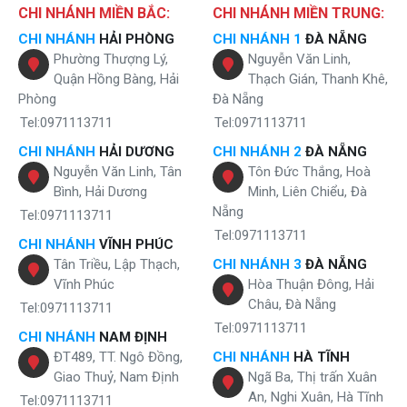
CHI NHÁNH MIỀN BẮC:
CHI NHÁNH MIỀN TRUNG:
CHI NHÁNH
HẢI PHÒNG
CHI NHÁNH 1
ĐÀ NẴNG
Phường Thượng Lý,
Nguyễn Văn Linh,
Quận Hồng Bàng, Hải
Thạch Gián, Thanh Khê,
Phòng
Đà Nẵng
Tel:0971113711
Tel:0971113711
CHI NHÁNH
HẢI DƯƠNG
CHI NHÁNH 2
ĐÀ NẴNG
Nguyễn Văn Linh, Tân
Tôn Đức Thắng, Hoà
Bình, Hải Dương
Minh, Liên Chiểu, Đà
Nẵng
Tel:0971113711
Tel:0971113711
CHI NHÁNH
VĨNH PHÚC
Tân Triều, Lập Thạch,
CHI NHÁNH 3
ĐÀ NẴNG
Vĩnh Phúc
Hòa Thuận Đông, Hải
Châu, Đà Nẵng
Tel:0971113711
Tel:0971113711
CHI NHÁNH
NAM ĐỊNH
ĐT489, TT. Ngô Đồng,
CHI NHÁNH
HÀ TĨNH
Giao Thuỷ, Nam Định
Ngã Ba, Thị trấn Xuân
An, Nghi Xuân, Hà Tĩnh
Tel:0971113711