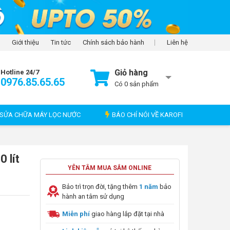
Giới thiệu
Tin tức
Chính sách bảo hành
Liên hệ
Giỏ hàng
Hotline 24/7
0976.85.65.65
Có
0
sản phẩm
SỬA CHỮA MÁY LỌC NƯỚC
BÁO CHÍ NÓI VỀ KAROFI
 lít
YÊN TÂM MUA SẮM ONLINE
Bảo trì trọn đời, tặng thêm
1 năm
bảo
hành an tâm sử dụng
Miễn phí
giao hàng lắp đặt tại nhà