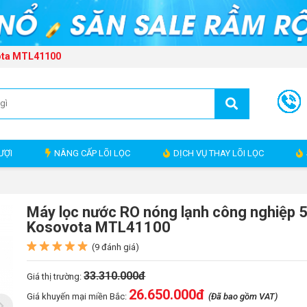
vota MTL41100
ƯỢI
NÂNG CẤP LÕI LỌC
DỊCH VỤ THAY LÕI LỌC
Máy lọc nước RO nóng lạnh công nghiệp 50
Kosovota MTL41100
(9 đánh giá)
33.310.000đ
Giá thị trường:
26.650.000
đ
Giá khuyến mại miền Bắc:
(Đã bao gồm VAT)