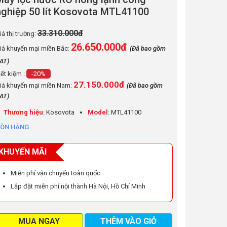
nghiệp 50 lít Kosovota MTL41100
33.310.000đ
iá thị trường:
26.650.000
đ
iá khuyến mại miền Bắc:
(Đã bao gồm
AT)
iết kiệm :
-20%
27.150.000đ
iá khuyến mại miền Nam:
(Đã bao gồm
AT)
Thương hiệu
: Kosovota
Model
: MTL41100
ÒN HÀNG
KHUYẾN MÃI
Miễn phí vận chuyển toàn quốc
Lắp đặt miễn phí nội thành Hà Nội, Hồ Chí Minh
MUA NGAY
THÊM VÀO GIỎ