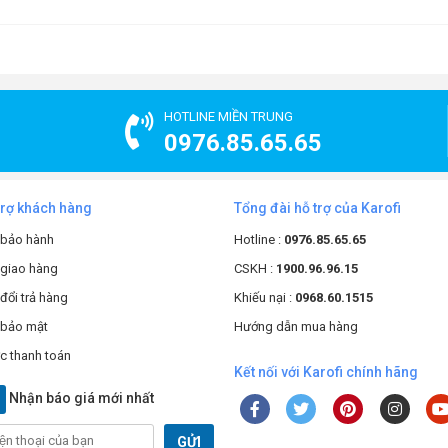
hay thoát nước thừa- Có 4 vòi lấy nước 1 Nóng –
HOTLINE MIỀN TRUNG
h xe đẩy di chuyển dễ dàng
0976.85.65.65
h hoạt đã qua xử lý
trợ khách hàng
Tổng đài hỗ trợ của Karofi
:2018 ; ISO 14001:2015;
 bảo hành
Hotline :
0976.85.65.65
CVN 06-1:2010/BYT.
 giao hàng
CSKH :
1900.96.96.15
41100 có ưu điểm gì nổi bật?
đổi trả hàng
Khiếu nại :
0968.60.1515
 bảo mật
Hướng dẫn mua hàng
 tinh khiết
c thanh toán
Kết nối với Karofi chính hãng
hiết kế với hệ thống lọc 5 cấp hiện đại, kết hợp công nghệ RO và
ệt đối cho nhu cầu sử dụng trực tiếp.
Nhận báo giá mới nhất
 bùn đất, rỉ sét và các tạp chất lớn hơn 5 micron, bảo vệ các lõi lọc
GỬI