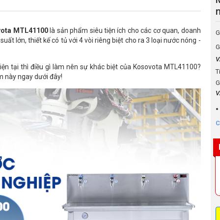
ovota MTL41100
là sản phẩm siêu tiện ích cho các cơ quan, doanh
G
t lớn, thiết kế có tủ với 4 vòi riêng biệt cho ra 3 loại nước nóng -
G
V
 hiện tại thì điều gì làm nên sự khác biệt của Kosovota MTL41100?
T
m này ngay dưới đây!
G
V
C