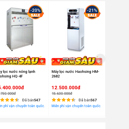
-20%
-21%
y lọc nước nóng lạnh
Máy lọc nước Haohsing HM-
Máy lọc nướ
ohsing HQ-4F
2682
Haohsing A
5.400.000đ
12.500.000đ
10.700.
.750.000đ
15.630.000đ
13.380.000đ
Đã bán
547
Đã bán
567
n phí vận chuyển toàn quốc.
Miễn phí vận chuyển toàn quốc.
Miễn phí vận