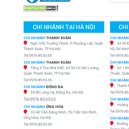
phía sau.
Lõi CTO 20 inch + lõi sợi 1 micron:
Khử mùi, khử 
sót lại, giúp nước trong và không còn mùi lạ.
Màng RO Canature 500G NPI:
Sử dụng cốt màng
CHI NHÁNH TẠI HÀ NỘI
CHI
năng loại bỏ tới 99% kim loại nặng, vi khuẩn, viru
CHI NHÁNH
THANH XUÂN
CHI NHÁ
Lõi T33 – Than hoạt tính gáo dừa Jacobi Thụy
Ngõ 109, Trường Chinh, P. Phương Liệt, Quận
Số 95 
nhiên, giúp nước dễ uống và tốt cho sức khỏe.
Thanh Xuân, TP Hà Nội
Hồ Chí Min
Tel:0976.85.65.65
Tel:0976.85
2 màng UF Tanklife:
Bổ sung lớp lọc siêu tinh, l
giữ lại các khoáng chất tự nhiên có lợi. Nước đ
CHI NHÁNH
THANH XUÂN
CHI NHÁ
Tầng 3 Tòa Nhà N4D, Số 50 Lê Văn Lương,
Số 1 K
Bộ Y tế.
Quận Thanh Xuân, TP Hà Nội
Thuận, Quận
Nước được lọc qua
máy lọc nước bán công nghiệp
RO 5
Tel:0976.85.65.65
CHI NHÁ
chất lượng nước uống trực tiếp theo Quy chuẩn kỹ thuậ
Thành 
CHI NHÁNH
ĐỐNG ĐA
Số 83 Láng Hạ, Đống Đa, Hà Nội
Tel:0976.85
Công nghệ làm nóng - lạnh đột phá
Tel:0976.85.65.65
CHI NHÁ
Hoàng 
CHI NHÁNH
ỨNG HÒA
Tel:0976.85
Số 40 Trần Đăng Ninh, Thị Trấn Vân Đình,
Ứng Hòa, Hà Nội
CHI NHÁ
Đường 
Tel:0976.85.65.65