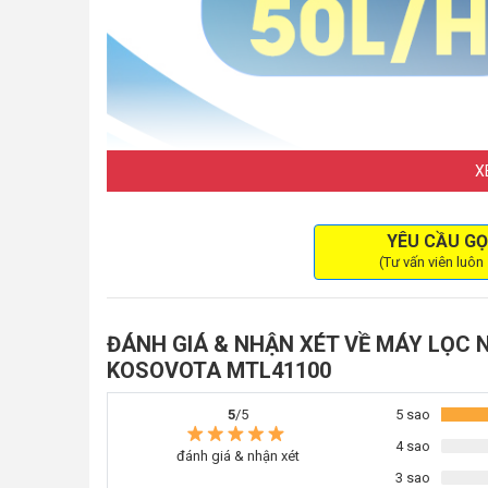
X
YÊU CẦU GỌ
(Tư vấn viên luôn
Máy lọc nước nóng lạnh bán
Thông số kỹ thuật máy lọc nước bá
ĐÁNH GIÁ & NHẬN XÉT VỀ MÁY LỌC 
KOSOVOTA MTL41100
Tên sản
Máy lọc nước RO nóng l
phẩm
5
/5
5 sao
Model
MTL41100
4 sao
đánh giá & nhận xét
Thương
3 sao
Kosovota