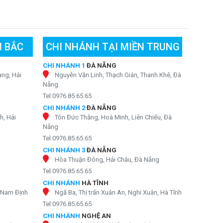
N BẮC
CHI NHÁNH TẠI MIỀN TRUNG
CHI NHÁNH 1
ĐÀ NẴNG
ng, Hải
Nguyễn Văn Linh, Thạch Gián, Thanh Khê, Đà
Nẵng
Tel:0976.85.65.65
CHI NHÁNH 2
ĐÀ NẴNG
h, Hải
Tôn Đức Thắng, Hoà Minh, Liên Chiểu, Đà
Nẵng
Tel:0976.85.65.65
CHI NHÁNH 3
ĐÀ NẴNG
Hòa Thuận Đông, Hải Châu, Đà Nẵng
Tel:0976.85.65.65
CHI NHÁNH
HÀ TĨNH
, Nam Định
Ngã Ba, Thị trấn Xuân An, Nghi Xuân, Hà Tĩnh
Tel:0976.85.65.65
CHI NHÁNH
NGHỆ AN