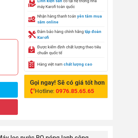
Linh kiện sẵn
có tại hệ thống nhà
máy Karofi toàn quốc
Nhận hàng thanh toán
yên tâm mua
sắm online
Đảm bảo hàng chính hãng
tập đoàn
Karofi
Được kiểm định chất lượng theo tiêu
chuẩn quốc tế
Hàng việt nam
chất lượng cao
Gọi ngay! Sẽ có giá tốt hơn
Hotline:
0976.85.65.65
Máy lọc nước RO nóng lạnh công