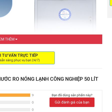
EM THÊM
I TƯ VẤN TRỰC TIẾP
 sẵn sàng phục vụ bạn 24/7)
 công nghiệp 50 lít Kosovota MTL41100
n công nghiệp Kosovota MTL41100
NƯỚC RO NÓNG LẠNH CÔNG NGHIỆP 50 LÍT
ạnh công nghiệp 50 lít Kosovota MTL41100
9
Bạn đã dùng sản phẩm này?
Gửi đánh giá của bạn
0
0