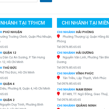
clo và hấp thụ các hợp chất hữu cơ, đồng thời loại bỏ cặn mịn còn
 nhập khẩu từ Mỹ, đạt tiêu chuẩn quốc tế NSF 58 (WHO), có khả
 NHÁNH TẠI TP.HCM
CHI NHÁNH TẠI MIỀ
s và độc tố hóa học, cho ra nguồn nước hoàn toàn tinh khiết.
NH
PHÚ NHUẬN
CHI NHÁNH
HẢI PHÒNG
 Điển:
Ổn định chất lượng nước, cân bằng độ pH và tạo vị ngọt tự
Đường Trường Chinh, Quận Phú Nhuận,
Phường Thượng Lý, Quận Hồng Bà
h
Phòng
.65.65
Tel:0976.85.65.65
oại bỏ hoàn toàn vi khuẩn và vi sinh vật còn sót sau RO, đồng thời
ầu ra đạt QCVN 6-1:2010/BYT – tiêu chuẩn nước uống trực tiếp của
NH
QUẬN 12
CHI NHÁNH
HẢI DƯƠNG
hu Dân Cư An Sương, P. Tân Hưng
Nguyễn Văn Linh, Phường Tân Bìn
 12, Hồ Chí Minh
Dương
0l/h của Kosovota là nước sạch tinh khiết và đáp ứng tiêu chuẩn
Tel:0976.85.65.65
NH
THỦ ĐỨC
t quốc gia QCVN6-1:2010/BYT của Bộ Y Tế.
Phố Thủ Đức, Hồ Chí Minh
CHI NHÁNH
VĨNH PHÚC
.65.65
Tân Triều, Lập Thạch, Vĩnh Phúc
Tel:0976.85.65.65
NH
QUẬN 4
Diệu, Phường 8, Quận 4, Hồ Chí Minh
CHI NHÁNH
NAM ĐỊNH
.65.65
ĐT489, TT. Ngô Đồng, Giao Thuỷ
Tel:0976.85.65.65
NH
QUẬN 2
Nguyễn Duy Trinh, Phường Bình
CHI NHÁNH
QUẢNG NINH