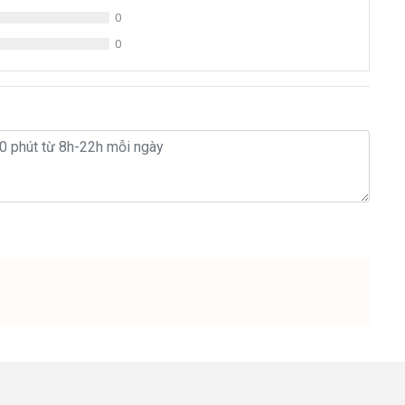
0
g + Làm Lạnh
0
ộ đổi nguồn 24V
micron, CTO 20”, Lõi sợi 20" - 1 micron, Màng lọc
Tanklife
 bùn đất…CTO than hoạt tính có tác dụng khử
ước giúp bảo vệ màng RO.
 NPI Có khả năng xử lý đến 99,9% các kim loại
 tố hóa học, vi khuẩn, vi sinh vật gây hại…trong
 hoạt tính gáo dừa Việt Nam có chỉ số hấp thụ