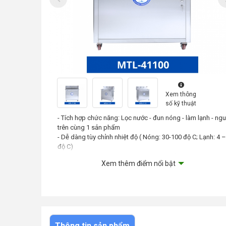
Xem thông
số kỹ thuật
- Tích hợp chức năng: Lọc nước - đun nóng - làm lạnh - ngu
trên cùng 1 sản phẩm
- Dễ dàng tùy chỉnh nhiệt độ ( Nóng: 30-100 độ C; Lạnh: 4 
độ C)
- Bình đun chống giật, không gây cháy nổ.
Xem thêm điểm nổi bật
- Làm lạnh bằng Block gas, làm lạnh nhanh, lạnh sâu
- Bộ cảm biến tự động.
Thông tin sản phẩm