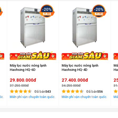
-20%
-20%
Máy lọc nước nóng lạnh
Máy lọc nước nóng lạnh
Má
Haohsing HQ-6D
Haohsing HQ-4D
Ha
29.800.000đ
27.400.000đ
2
37.250.000đ
34.250.000đ
31
0 độ C
Đã bán
543
Đã bán
556
ốc.
Miễn phí vận chuyển toàn quốc.
Miễn phí vận chuyển toàn quốc.
Miễ
độ C