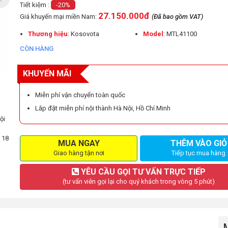
Tiết kiệm :
-20%
27.150.000đ
Giá khuyến mại miền Nam:
(Đã bao gồm VAT)
Thương hiệu
: Kosovota
Model
: MTL41100
CÒN HÀNG
KHUYẾN MÃI
Miễn phí vận chuyển toàn quốc
Lắp đặt miễn phí nội thành Hà Nội, Hồ Chí Minh
ội
– 18
MUA NGAY
THÊM VÀO GIỎ
Giao hàng tận nơi
Tiếp tục mua hàng
YÊU CẦU GỌI TƯ VẤN TRỰC TIẾP
(tư vấn viên gọi lại cho quý khách trong vòng 5 phút)