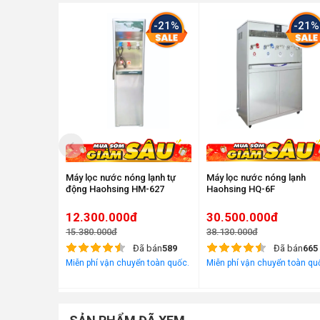
Tỷ lệ thu hồi
nước tinh
40/ 60
-21%
-21%
khiết
Tổng điện
1.002W
năng tiêu thụ
Công suất
điện làm
750W - Ruột đun
nóng
Công suất
điện làm
192W - Block Gas
Máy lọc nước nóng lạnh tự
Máy lọc nước nóng lạnh
lạnh
động Haohsing HM-627
Haohsing HQ-6F
Bình áp
Bình áp 11G (40 lít)
12.300.000đ
30.500.000đ
Dung tích/
15.380.000đ
38.130.000đ
nhiệt độ
6 lít / tùy chỉnh từ 30 – 10
Đã bán
589
Đã bán
665
nóng
Miễn phí vận chuyển toàn quốc.
Miễn phí vận chuyển toàn qu
Dung tích/
4 lít / tùy chỉnh từ 4 – 18 
nhiệt độ lạnh
Kích thước