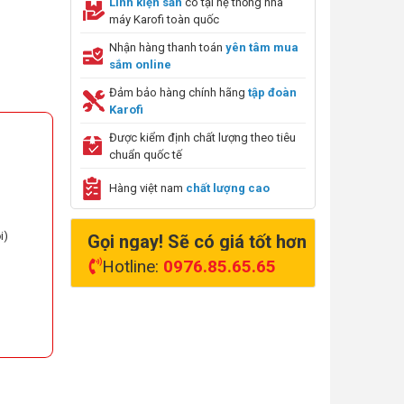
Linh kiện sẵn
có tại hệ thống nhà
máy Karofi toàn quốc
Nhận hàng thanh toán
yên tâm mua
sắm online
Đảm bảo hàng chính hãng
tập đoàn
Karofi
Được kiểm định chất lượng theo tiêu
chuẩn quốc tế
Hàng việt nam
chất lượng cao
i)
Gọi ngay! Sẽ có giá tốt hơn
Hotline:
0976.85.65.65