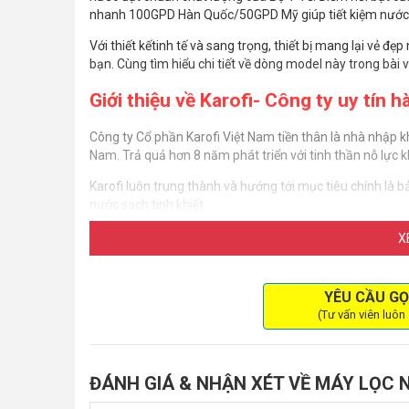
nhanh 100GPD Hàn Quốc/50GPD Mỹ giúp tiết kiệm nước th
Với thiết kếtinh tế và sang trọng, thiết bị mang lại vẻ đ
bạn. Cùng tìm hiểu chi tiết về dòng model này trong bài v
Giới thiệu về Karofi- Công ty uy tín 
Công ty Cổ phần Karofi Việt Nam tiền thân là nhà nhập k
Nam. Trả quả hơn 8 năm phát triển với tinh thần nỗ lực
Karofi luôn trung thành và hướng tới mục tiêu chính là
nước sạch tinh khiết.
Đặc biệt!
X
Các sản phẩm mà công ty sản xuất đã đạt nhiều giải thư
kiệm duyệt gắt gao, Karofi là thương hiệu đầu tiên và d
YÊU CẦU GỌ
Nghề Nghiệp & Môi Trường Bộ Y Tế cấp.
(Tư vấn viên luôn
ĐÁNH GIÁ & NHẬN XÉT VỀ MÁY LỌC N