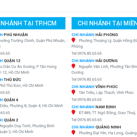
 NHÁNH TẠI TP.HCM
CHI NHÁNH TẠI MIỀ
NH
PHÚ NHUẬN
CHI NHÁNH
HẢI PHÒNG
Đường Trường Chinh, Quận Phú Nhuận,
Phường Thượng Lý, Quận Hồng Bà
ọc và chức năng chính của từng lõi
h
Phòng
.65.65
Tel:0976.85.65.65
rang bị bộ lọc mạnh mẽ, sản phẩm còn tích hợp thêm tính năng tiện
NH
QUẬN 12
CHI NHÁNH
HẢI DƯƠNG
ên hệ ngay đến số
Hotline:
0979.22.65.65
, các tư vấn viên của
hu Dân Cư An Sương, P. Tân Hưng
Nguyễn Văn Linh, Phường Tân Bìn
 12, Hồ Chí Minh
Dương
y trong phần tiếp theo.
Tel:0976.85.65.65
NH
THỦ ĐỨC
Phố Thủ Đức, Hồ Chí Minh
CHI NHÁNH
VĨNH PHÚC
ớc karofi tiêu chuẩn KT7-IQ
.65.65
Tân Triều, Lập Thạch, Vĩnh Phúc
Tel:0976.85.65.65
NH
QUẬN 4
ắc phục tối đa theo nhu cầu và mong muốn của người tiêu dùng.
Diệu, Phường 8, Quận 4, Hồ Chí Minh
CHI NHÁNH
NAM ĐỊNH
.65.65
ĐT489, TT. Ngô Đồng, Giao Thuỷ
g trường hợp nước đầu vào yếu để đảm bảo cho
Máy lọc nước
n định, hạn chế tình trạng hỏng máy do nguồn nước cung cấp
Tel:0976.85.65.65
NH
QUẬN 2
Nguyễn Duy Trinh, Phường Bình
CHI NHÁNH
QUẢNG NINH
sự cố rò rỉ nước vào mạch điện gây hỏng máy và ảnh hưởng nghiêm
Quận 2, Hồ Chí Minh
Phường Đại Yên, Hạ Long, Quảng