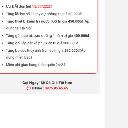
ƯU ĐÃI đến hết
15/07/2023
!
Tặng lõi lọc số 1 thay dự phòng trị giá
80.000đ
Tặng thiết bị kiểm tra nước TDS trị giá
450.000đ
(Áp
dụng tại Hà Nội)
Tặng gói bảo trì, bảo dưỡng 1 năm trị giá
400.000đ
Tặng gói lắp đặt và phụ kiện trị giá
300.000đ
Tặng bộ cốc thủy tinh 6 chiếc trị giá
250.000đ
(Áp
dụng miền bắc)
Miễn phí giao hàng toàn quốc 24/24
Gọi Ngay! Sẽ Có Giá Tốt Hơn
Hotline :
0976.85.65.65