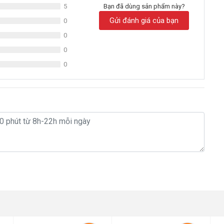
5
Bạn đã dùng sản phẩm này?
Gửi đánh giá của bạn
0
0
0
0
y lọc nước Karofi
giới và trở thành thương hiệu hàng đầu về cung cấp máy lọc
ngừng, cải tiến và nâng cao chất lượng. Đảm bảo sẽ cung cấp cho
t.
ng các sản phẩm thông minh được Karofi ra mắt với
nhiều tính năng
 được mọi nhu cầu sử dụng của khách hàng. Hãy cùng tìm hiểu về