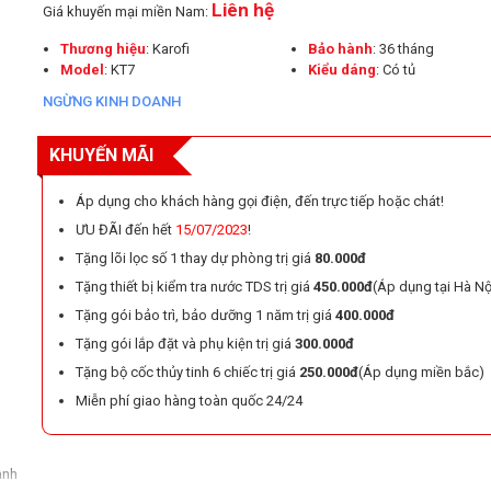
Liên hệ
Giá khuyến mại miền Nam:
Thương hiệu
: Karofi
Bảo hành
: 36 tháng
Model
: KT7
Kiểu dáng
: Có tủ
NGỪNG KINH DOANH
KHUYẾN MÃI
Áp dụng cho khách hàng gọi điện, đến trực tiếp hoặc chát!
ƯU ĐÃI đến hết
15/07/2023
!
Tặng lõi lọc số 1 thay dự phòng trị giá
80.000đ
Tặng thiết bị kiểm tra nước TDS trị giá
450.000đ
(Áp dụng tại Hà Nộ
Tặng gói bảo trì, bảo dưỡng 1 năm trị giá
400.000đ
Tặng gói lắp đặt và phụ kiện trị giá
300.000đ
Tặng bộ cốc thủy tinh 6 chiếc trị giá
250.000đ
(Áp dụng miền bắc)
Miễn phí giao hàng toàn quốc 24/24
ành