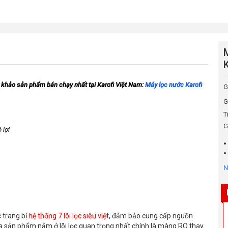
ọc
M
khảo sản phẩm bán chạy nhất tại Karofi Việt Nam: 
Máy lọc nước Karofi 
G
G
T
G
 lợi
N
 trang bị
hệ thống 7 lõi lọc siêu việ
t, đảm bảo cung cấp nguồn
a sản phẩm nằm ở lõi lọc quan trọng nhất chính là màng RO thay