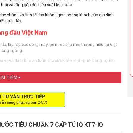
ải và tăng gấp đôi hiệu suất lọc nước.
ẹp nhẹ nhàng và tinh tế cho không gian phòng khách của gia đình
iết dưới đây.
hàng đầu Việt Nam
hẩu, lắp ráp các dòng máy lọc nước của mọi thương hiệu tại Việt
 không ngừng.
 bảo vệ và đảm bảo an toàn cho sức khỏe mọi người bằng nguồn
EM THÊM
ởng cao quý được nhà nước công nhận. Trải quả nhiều quy trình
uy nhất đạt chứng nhận
QCVN 6-1: 2010/BYT
do Viện Sức Khỏe
I TƯ VẤN TRỰC TIẾP
 sẵn sàng phục vụ bạn 24/7)
ƯỚC TIÊU CHUẨN 7 CẤP TỦ IQ KT7-IQ