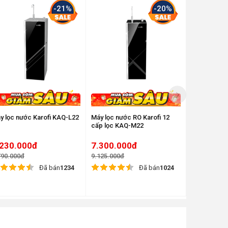
-21%
-20%
y lọc nước Karofi KAQ-L22
Máy lọc nước RO Karofi 12
Máy lọc nướ
cấp lọc KAQ-M22
cấp lọc Kar
.230.000đ
7.300.000đ
6.860.0
790.000đ
9.125.000đ
11.880.000đ
Đã bán
1234
Đã bán
1024
Bút thử nước