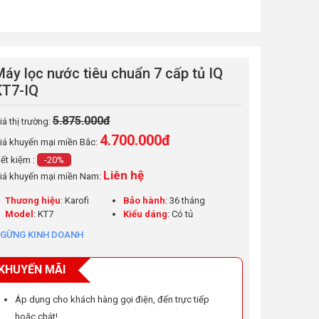
áy lọc nước tiêu chuẩn 7 cấp tủ IQ
KT7-IQ
5.875.000đ
iá thị trường:
4.700.000
đ
iá khuyến mại miền Bắc:
iết kiệm :
-20%
Liên hệ
iá khuyến mại miền Nam:
Thương hiệu
: Karofi
Bảo hành
: 36 tháng
Model
: KT7
Kiểu dáng
: Có tủ
GỪNG KINH DOANH
KHUYẾN MÃI
Áp dụng cho khách hàng gọi điện, đến trực tiếp
hoặc chát!