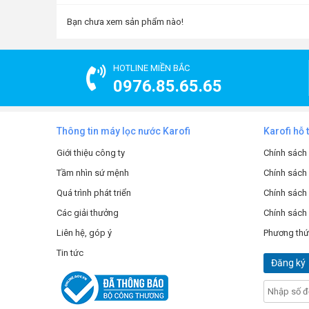
Cụ thể gồm:
Bạn chưa xem sản phẩm nào!
Lõi PP 5 micron
có khe hở nhỏ hơn 5 micron có tu
trong nước.
Lõi OCB-GAC
đây chính là lõi than hoạt tính hấp
tan.
HOTLINE MIỀN BẮC
Lõi PP 1 micron
để loại bỏ chất rắn, bụi mịn có k
0976.85.65.65
Màng lọc RO
trái tim của máy karofi tiêu chuẩn, 
thành phần của nước nữa vì nó đã hấp thụ tối đa c
Lõi lọc T33-GAC
của máy lọc nước karofi k9i-1 gi
Thông tin máy lọc nước Karofi
Karofi hỗ 
Lõi khoáng đá mineral
cung cấp
45 chất khoán
Lõi nanosilver
ngăn vi khuẩn tái nhiễm và lạm sạ
Giới thiệu công ty
Chính sách
Tầm nhìn sứ mệnh
Chính sách
Quá trình phát triển
Chính sách 
Các giải thưởng
Chính sách
Liên hệ, góp ý
Phương thứ
Tin tức
Đăng ký