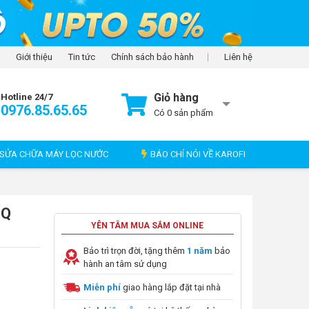
Giới thiệu
Tin tức
Chính sách bảo hành
Liên hệ
Giỏ hàng
Hotline 24/7
0976.85.65.65
Có
0
sản phẩm
SỬA CHỮA MÁY LỌC NƯỚC
BÁO CHÍ NÓI VỀ KAROFI
IQ
YÊN TÂM MUA SẮM ONLINE
Bảo trì trọn đời, tặng thêm
1 năm
bảo
hành an tâm sử dụng
Miễn phí
giao hàng lắp đặt tại nhà