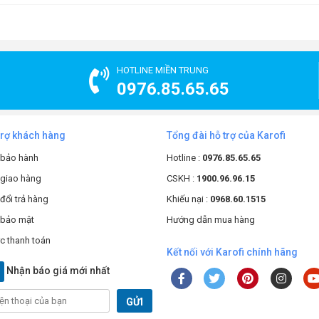
ổi thọ trung bình từ
3-6 tháng lọc
được 1 phần tạp chất, bùn cát
 thụ các chất lỏng độc hại và loại bỏ hoàn toàn chất hữu cơ hoàn
HOTLINE MIỀN TRUNG
ích thước
nhỏ hơn 1 micron
.
0976.85.65.65
khi nước đi qua màng này là đa số không còn độc hại có trong
ác tạp chất và toàn bộ chất rắn hay các ion, asen…
úp nước giữ lại độ ngọt tự nhiên.
trợ khách hàng
Tổng đài hỗ trợ của Karofi
g
đi sâu nuôi dưỡng từng tế bào.
ch nguồn nước lên đến 99,9%.
 bảo hành
Hotline :
0976.85.65.65
 giao hàng
CSKH :
1900.96.96.15
đổi trả hàng
Khiếu nại :
0968.60.1515
 bảo mật
Hướng dẫn mua hàng
c thanh toán
Kết nối với Karofi chính hãng
Nhận báo giá mới nhất
GỬI