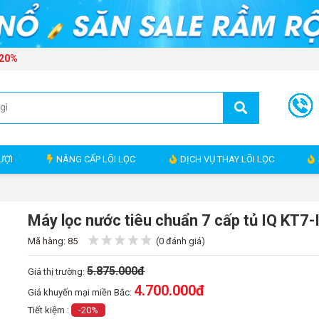
 20%
ƯỢI
NÂNG CẤP LÕI LỌC
DỊCH VỤ THAY LÕI LỌC
Máy lọc nước tiêu chuẩn 7 cấp tủ IQ KT7-
Mã hàng: 85
(0 đánh giá)
5.875.000đ
Giá thị trường:
4.700.000
đ
Giá khuyến mại miền Bắc:
Tiết kiệm :
-20%