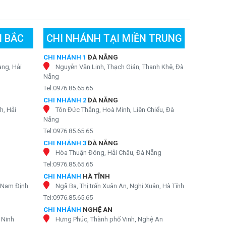
N BẮC
CHI NHÁNH TẠI MIỀN TRUNG
CHI NHÁNH 1
ĐÀ NẴNG
ng, Hải
Nguyễn Văn Linh, Thạch Gián, Thanh Khê, Đà
Nẵng
Tel:0976.85.65.65
CHI NHÁNH 2
ĐÀ NẴNG
h, Hải
Tôn Đức Thắng, Hoà Minh, Liên Chiểu, Đà
Nẵng
Tel:0976.85.65.65
CHI NHÁNH 3
ĐÀ NẴNG
Hòa Thuận Đông, Hải Châu, Đà Nẵng
Tel:0976.85.65.65
CHI NHÁNH
HÀ TĨNH
, Nam Định
Ngã Ba, Thị trấn Xuân An, Nghi Xuân, Hà Tĩnh
Tel:0976.85.65.65
CHI NHÁNH
NGHỆ AN
 Ninh
Hưng Phúc, Thành phố Vinh, Nghệ An