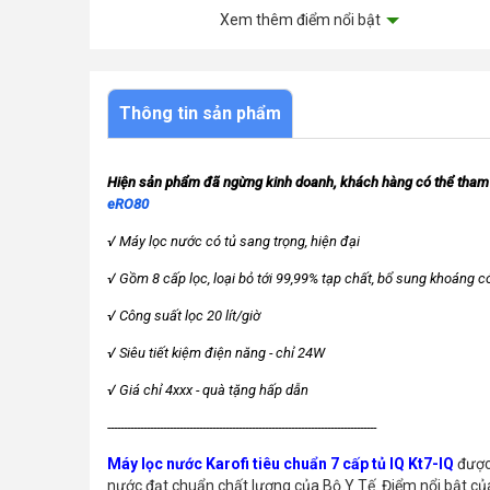
các vật tư tiêu hao trong quá trình sử dụng như lõi l
Xem thêm điểm nổi bật
Thông tin sản phẩm
Hiện sản phẩm đã ngừng kinh doanh, khách hàng có thể tham 
eRO80
√ Máy lọc nước có tủ sang trọng, hiện đại
√ Gồm 8 cấp lọc, loại bỏ tới 99,99% tạp chất, bổ sung khoáng có
√ Công suất lọc 20 lít/giờ 
√ Siêu tiết kiệm điện năng - chỉ 24W
√ Giá chỉ 4xxx - quà tặng hấp dẫn
----------------------------------------------------------------------------------
Máy lọc nước Karofi tiêu chuẩn 7 cấp tủ IQ Kt7-IQ
được
nước đạt chuẩn chất lượng của Bộ Y Tế. Điểm nổi bật củ