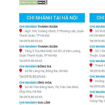
CHI NHÁNH TẠI HÀ NỘI
CHI
CHI NHÁNH
THANH XUÂN
CHI NHÁ
Ngõ 109, Trường Chinh, P. Phương Liệt, Quận
Số 95 
Hình ảnh thực tế lõi l
Thanh Xuân, TP Hà Nội
Hồ Chí Min
Tel:0976.85.65.65
Tel:0976.85
Để tối ưu trải nghiệm người dùng, máy lọc ngoài được t
CHI NHÁNH
THANH XUÂN
CHI NHÁ
lợi để khách hàng dễ dàng sử dụng. Quý khách có thể li
Tầng 3 Tòa Nhà N4D, Số 50 Lê Văn Lương,
Số 1 K
Karofi sẵn sàng
giải đáp mọi thắc mắc của bạn 24/7.
Quận Thanh Xuân, TP Hà Nội
Thuận, Quận
Hoặc tìm hiểu thông tin về tính năng của thiết bị này nga
Tel:0976.85.65.65
CHI NHÁ
Thành 
CHI NHÁNH
ĐỐNG ĐA
Tính năng thông minh của máy lọc nư
Số 83 Láng Hạ, Đống Đa, Hà Nội
Tel:0976.85
Tel:0976.85.65.65
CHI NHÁ
Mọi vấn đề về máy lọc đã được các chuyên gia Karofi kh
Hoàng 
CHI NHÁNH
ỨNG HÒA
Tel:0976.85
Bộ điều khiển van áp thấp đóng mở tự động tron
Số 40 Trần Đăng Ninh, Thị Trấn Vân Đình,
karofi tiêu chuẩn 7 cấp tủ IQ KT7-IQ
hoạt động ổ
Ứng Hòa, Hà Nội
CHI NHÁ
không đều.
Đường 
Tel:0976.85.65.65
Hệ thống linh kiện điện riêng biệt giúp hạn chế 
Trưng Tây, 
CHI NHÁNH
GIA LÂM