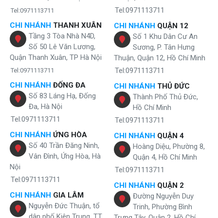
Tel:0971113711
Tel:0971113711
CHI NHÁNH
THANH XUÂN
CHI NHÁNH
QUẬN 12
Tầng 3 Tòa Nhà N4D,
Số 1 Khu Dân Cư An
Số 50 Lê Văn Lương,
Sương, P. Tân Hưng
Quận Thanh Xuân, TP Hà Nội
Thuận, Quận 12, Hồ Chí Minh
Tel:0971113711
Tel:0971113711
CHI NHÁNH
ĐỐNG ĐA
CHI NHÁNH
THỦ ĐỨC
Số 83 Láng Hạ, Đống
Thành Phố Thủ Đức,
Đa, Hà Nội
Hồ Chí Minh
Tel:0971113711
Tel:0971113711
CHI NHÁNH
ỨNG HÒA
CHI NHÁNH
QUẬN 4
Số 40 Trần Đăng Ninh,
Hoàng Diệu, Phường 8,
Vân Đình, Ứng Hòa, Hà
Quận 4, Hồ Chí Minh
Nội
Tel:0971113711
Tel:0971113711
CHI NHÁNH
QUẬN 2
CHI NHÁNH
GIA LÂM
Đường Nguyễn Duy
Nguyễn Đức Thuận, tổ
Trinh, Phường Bình
dân phố Kiên Trung, TT.
Trưng Tây, Quận 2, Hồ Chí