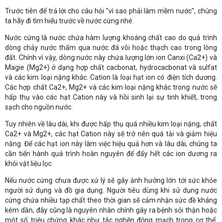
Trước tiên để trả lời cho câu hỏi "vì sao phải làm mềm nước", chúng
ta hãy đi tìm hiểu trước về nước cứng nhé.
Nước cứng là nước chứa hàm lượng khoáng chất cao do quá trình
dòng chảy nước thấm qua nước đá vôi hoặc thạch cao trong lòng
đất. Chính vì vậy, dòng nước này chứa lượng lớn ion Canxi (Ca2+) và
Magie (Mg2+) ở dạng hợp chất cacbonat, hydrocacbonat và sulfat
và các kim loại nặng khác. Cation là loại hạt ion có điện tích dương.
Các hợp chất Ca2+, Mg2+ và các kim loại nặng khác trong nước sẽ
hấp thụ vào các hạt Cation này và hồi sinh lại sự tinh khiết, trong
sạch cho nguồn nước.
Tuy nhiên về lâu dài, khi được hấp thụ quá nhiều kim loại nặng, chất
Ca2+ và Mg2+, các hạt Cation này sẽ trở nên quá tải và giảm hiệu
năng. Để các hạt ion này làm việc hiệu quả hơn và lâu dài, chúng ta
cần tiến hành quá trình hoàn nguyên để đẩy hết các ion dương ra
khỏi vật liệu lọc.
Nếu nước cứng chưa được xử lý sẽ gây ảnh hưởng lớn tới sức khỏe
người sử dụng và đồ gia dụng. Người tiêu dùng khi sử dụng nước
cứng chứa nhiều tạp chất theo thời gian sẽ cảm nhận sức đề kháng
kém dần, đây cũng là nguyên nhân chính gây ra bệnh sỏi thận hoặc
một số triệu chứng khác như tắc nghẽn động mạch trong cơ thể.