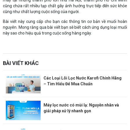
máy tại những thành phố lớn như Hà Nội, thành phố Hồ Chí Minh
cũng chứa rất nhiều tạp chất gây ảnh hưởng trực tiếp đến sức khỏe
cũng như chất lượng cuộc sống của người.
Bài viết này cung cấp cho bạn các thông tin cơ bản về muối hoàn
nguyên. Mong rằng qua bài viết bạn sẽ biết cách ứng dụng loại muối
này sao cho hiệu quả trong cuộc sống hàng ngày.
sàn phẳng không dầm
Thiết kế kết cấu
Xem thêm:
Website:
https://sanphangutc.vn/
BÀI VIẾT KHÁC
Các Loại Lõi Lọc Nước Karofi Chính Hãng
– Tìm Hiểu Để Mua Chuẩn
Máy lọc nước có mùi lạ: Nguyên nhân và
giải pháp xử lý nhanh gọn