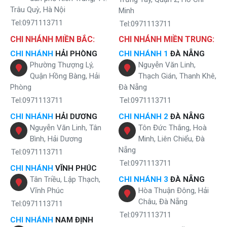
Trâu Quỳ, Hà Nội
Minh
Tel:0971113711
Tel:0971113711
CHI NHÁNH MIỀN BẮC:
CHI NHÁNH MIỀN TRUNG:
CHI NHÁNH
HẢI PHÒNG
CHI NHÁNH 1
ĐÀ NẴNG
Phường Thượng Lý,
Nguyễn Văn Linh,
Quận Hồng Bàng, Hải
Thạch Gián, Thanh Khê,
Phòng
Đà Nẵng
Tel:0971113711
Tel:0971113711
CHI NHÁNH
HẢI DƯƠNG
CHI NHÁNH 2
ĐÀ NẴNG
Nguyễn Văn Linh, Tân
Tôn Đức Thắng, Hoà
Bình, Hải Dương
Minh, Liên Chiểu, Đà
Nẵng
Tel:0971113711
Tel:0971113711
CHI NHÁNH
VĨNH PHÚC
Tân Triều, Lập Thạch,
CHI NHÁNH 3
ĐÀ NẴNG
Vĩnh Phúc
Hòa Thuận Đông, Hải
Châu, Đà Nẵng
Tel:0971113711
Tel:0971113711
CHI NHÁNH
NAM ĐỊNH