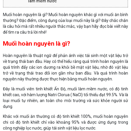
làm mềm nước
Muối hoàn nguyên là gì? Muối hoàn nguyên khác gì với muối ăn bình
thường? Đặc điểm, công dụng của loại muối này là gì? Đây chắc chắn
là câu hỏi mà rất nhiều người thắc mắc, vậy bạn hãy đọc bài viết này
để tìm ra câu trả lời nhé!
Muối hoàn nguyên là gì?
Hoàn nguyên là thuật ngữ để phản ánh việc tái sinh một vật liệu trở
về trạng thái ban đầu. Hay có thể hiểu rằng quá trình hoàn nguyên là
quá trình đẩy các ion dương ra khỏi bề mặt vật liệu, nhờ đó vật liệu
trở về trạng thái trao đổi ion gần như ban đầu. Và quá trình hoàn
nguyên này thường được thực hiện bằng muối hoàn nguyên.
Đây là muối viên tinh khiết Ấn Độ, muối làm mềm nước, có độ tinh
khiết cao, với hàm lượng Natri Clorua ( NaCl) tối thiểu đạt 99.5%. Và là
loại muối tự nhiên, an toàn cho môi trường và sức khỏe người sử
dụng.
Khác với muối ăn thường có độ tinh khiết 100%, muối hoàn nguyên
chi có độ tinh khiết chỉ vào khoảng 95% và được ứng dụng trong
công nghiệp lọc nước, giúp tái sinh vật liệu lọc nước.