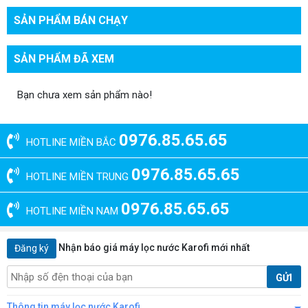
SẢN PHẨM BÁN CHẠY
SẢN PHẨM ĐÃ XEM
Bạn chưa xem sản phẩm nào!
0976.85.65.65
HOTLINE MIỀN BẮC
0976.85.65.65
HOTLINE MIỀN TRUNG
0976.85.65.65
HOTLINE MIỀN NAM
Nhận báo giá máy lọc nước Karofi mới nhất
Đăng ký
GỬI
Thông tin máy lọc nước Karofi