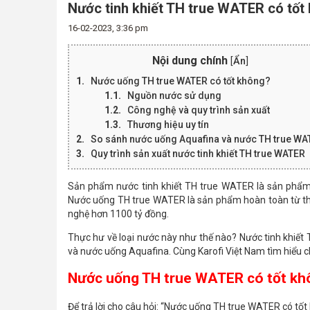
Nước tinh khiết TH true WATER có tốt
16-02-2023, 3:36 pm
Nội dung chính
[
Ẩn
]
Nước uống TH true WATER có tốt không?
Nguồn nước sử dụng
Công nghệ và quy trình sản xuất
Thương hiệu uy tín
So sánh nước uống Aquafina và nước TH true W
Quy trình sản xuất nước tinh khiết TH true WATER
Sản phẩm nước tinh khiết TH true WATER là sản phẩm m
Nước uống TH true WATER là sản phẩm hoàn toàn từ thi
nghệ hơn 1100 tỷ đồng.
Thực hư về loại nước này như thế nào? Nước tinh khiế
và nước uống Aquafina. Cùng Karofi Việt Nam tìm hiểu chi 
Nước uống TH true WATER có tốt kh
Để trả lời cho câu hỏi: “Nước uống TH true WATER có tố