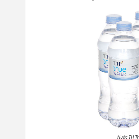
Nước TH Tr