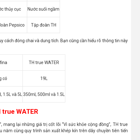
c thủy cục
Nước suối ngầm
đoàn Pepsico
Tập đoàn TH
y cách đóng chai và dung tích. Bạn cũng cần hiểu rõ thông tin này
fina
TH true WATER
g có
19L
, 1.5L và 5L
350ml, 500ml và 1.5L
TH true WATER
, mang lại những giá trị cốt lõi “Vì sức khỏe cộng đồng”, TH true
năm cùng quy trình sản xuất khép kín trên dây chuyền tiên tiến