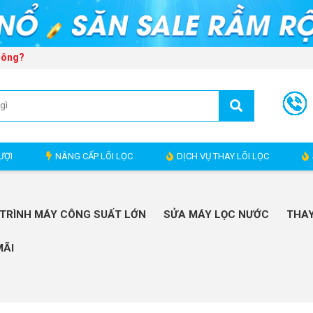
hông?
ƯỢI
NÂNG CẤP LÕI LỌC
DỊCH VỤ THAY LÕI LỌC
TRÌNH MÁY CÔNG SUẤT LỚN
SỬA MÁY LỌC NƯỚC
THAY
MÃI