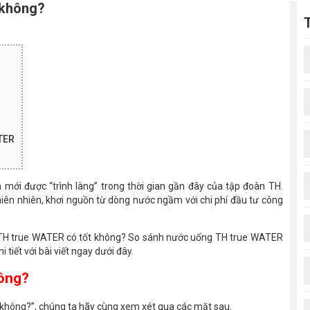
 không?
ATER
ới được “trình làng” trong thời gian gần đây của tập đoàn TH.
ên nhiên, khơi nguồn từ dòng nước ngầm với chi phí đầu tư công
t TH true WATER có tốt không? So sánh nước uống TH true WATER
tiết với bài viết ngay dưới đây.
ông?
t không?”, chúng ta hãy cùng xem xét qua các mặt sau.