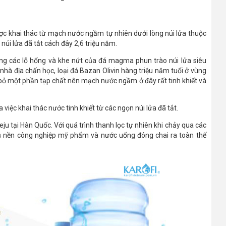
c khai thác từ mạch nước ngầm tự nhiên dưới lòng núi lửa thuộc
núi lửa đã tắt cách đây 2,6 triệu năm.
g các lỗ hổng và khe nứt của đá magma phun trào núi lửa siêu
nhà địa chấn học, loại đá Bazan Olivin hàng triệu năm tuổi ở vùng
 bỏ một phần tạp chất nên mạch nước ngầm ở đây rất tinh khiết và
 việc khai thác nước tinh khiết từ các ngọn núi lửa đã tắt.
eju tại Hàn Quốc. Với quá trình thanh lọc tự nhiên khi chảy qua các
 vụ nền công nghiệp mỹ phẩm và nước uống đóng chai ra toàn thế