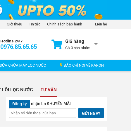
Giới thiệu
Tin tức
Chính sách bảo hành
Liên hệ
Giỏ hàng
Hotline 24/7
0976.85.65.65
Có
0
sản phẩm
SỬA CHỮA MÁY LỌC NƯỚC
BÁO CHÍ NÓI VỀ KAROFI
 LÕI LỌC NƯỚC
TƯ VẤN
nhận tin KHUYẾN MÃI
Đăng ký
GỬI NGAY