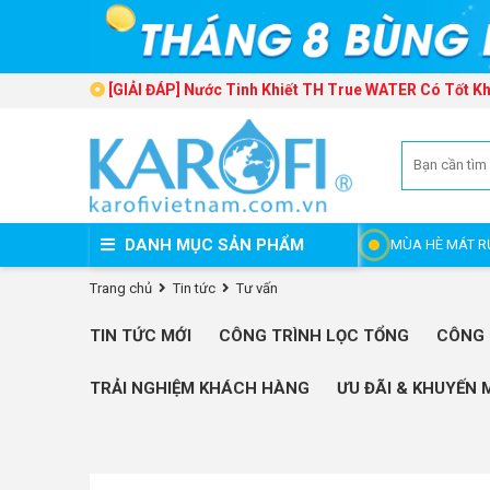
[GIẢI ĐÁP] Nước Tinh Khiết TH True WATER Có Tốt K
DANH MỤC SẢN PHẨM
MÙA HÈ MÁT R
Trang chủ
Tin tức
Tư vấn
TIN TỨC MỚI
CÔNG TRÌNH LỌC TỔNG
CÔNG 
TRẢI NGHIỆM KHÁCH HÀNG
ƯU ĐÃI & KHUYẾN 