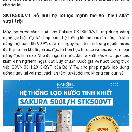
chờ đợi lâu.
SKTK500/VT Sở hữu hệ lõi lọc mạnh mẽ với hiệu suất
vượt trội
Máy lọc nước công suất lớn Sakura SKTK500/VT ứng dụng công
nghệ lọc hiện đại kết hợp cùng hệ thống lõi lọc chuyên sâu, có khả
năng triệt tiêu đến 99,9% các mối nguy hại tiềm ẩn trong nguồn nước
đô thị như: vi khuẩn, virus, độc tố hóa học hữu cơ và các ion kim loại
nặng độc tính cao. Nhờ đó, nguồn nước đầu ra xuất sắc vượt qua các
kiểm định nghiêm ngặt, đạt Quy chuẩn Quốc gia về nước uống trực
tiếp QCVN 06-1:2010/BYT của Bộ Y Tế, cho phép người lao động
uống ngay tại vòi một cách an tâm tuyệt đối mà không cần đun sôi.