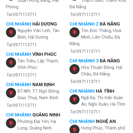
Quận Hồng Bàng, Hải
Thạch Gián, Thanh Khê,
Phòng
Đà Nẵng
Tel:0971113711
Tel:0971113711
CHI NHÁNH
HẢI DƯƠNG
CHI NHÁNH 2
ĐÀ NẴNG
Nguyễn Văn Linh, Tân
Tôn Đức Thắng, Hoà
Bình, Hải Dương
Minh, Liên Chiểu, Đà
Nẵng
Tel:0971113711
Tel:0971113711
CHI NHÁNH
VĨNH PHÚC
Tân Triều, Lập Thạch,
CHI NHÁNH 3
ĐÀ NẴNG
Vĩnh Phúc
Hòa Thuận Đông, Hải
Châu, Đà Nẵng
Tel:0971113711
Tel:0971113711
CHI NHÁNH
NAM ĐỊNH
ĐT489, TT. Ngô Đồng,
CHI NHÁNH
HÀ TĨNH
Giao Thuỷ, Nam Định
Ngã Ba, Thị trấn Xuân
An, Nghi Xuân, Hà Tĩnh
Tel:0971113711
Tel:0971113711
CHI NHÁNH
QUẢNG NINH
Phường Đại Yên, Hạ
CHI NHÁNH
NGHỆ AN
Long, Quảng Ninh
Hưng Phúc, Thành phố