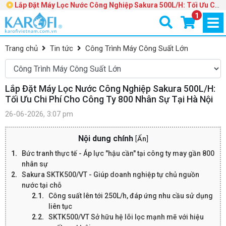
Lắp Đặt Máy Lọc Nước Công Nghiệp Sakura 500L/H: Tối Ưu Chi
Phí Cho Công Ty 800 Nhân Sự Tại Hà Nội
1
Trang chủ
Tin tức
Công Trình Máy Công Suất Lớn
Lắp Đặt Máy Lọc Nước Công Nghiệp Sakura 500L/H:
Tối Ưu Chi Phí Cho Công Ty 800 Nhân Sự Tại Hà Nội
26-06-2026, 3:07 pm
Nội dung chính
[
Ẩn
]
Bức tranh thực tế - Áp lực "hậu cần" tại công ty may gần 800
nhân sự
Sakura SKTK500/VT - Giúp doanh nghiệp tự chủ nguồn
nước tại chỗ
Công suất lên tới 250L/h, đáp ứng nhu cầu sử dụng
liên tục
SKTK500/VT Sở hữu hệ lõi lọc mạnh mẽ với hiệu