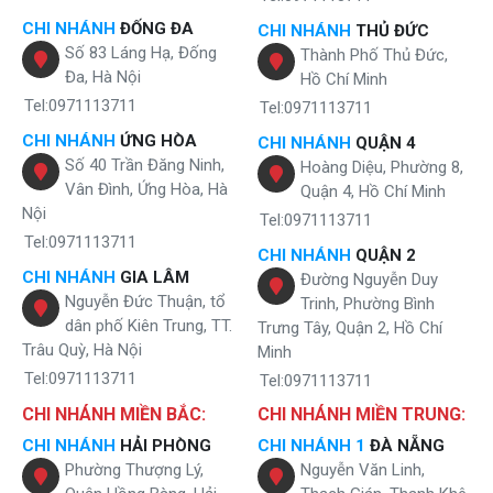
CHI NHÁNH
ĐỐNG ĐA
CHI NHÁNH
THỦ ĐỨC
Số 83 Láng Hạ, Đống
Thành Phố Thủ Đức,
Đa, Hà Nội
Hồ Chí Minh
Tel:0971113711
Tel:0971113711
CHI NHÁNH
ỨNG HÒA
CHI NHÁNH
QUẬN 4
Số 40 Trần Đăng Ninh,
Hoàng Diệu, Phường 8,
Vân Đình, Ứng Hòa, Hà
Quận 4, Hồ Chí Minh
Nội
Tel:0971113711
Tel:0971113711
CHI NHÁNH
QUẬN 2
CHI NHÁNH
GIA LÂM
Đường Nguyễn Duy
Nguyễn Đức Thuận, tổ
Trinh, Phường Bình
dân phố Kiên Trung, TT.
Trưng Tây, Quận 2, Hồ Chí
Trâu Quỳ, Hà Nội
Minh
Tel:0971113711
Tel:0971113711
CHI NHÁNH MIỀN BẮC:
CHI NHÁNH MIỀN TRUNG:
CHI NHÁNH
HẢI PHÒNG
CHI NHÁNH 1
ĐÀ NẴNG
Phường Thượng Lý,
Nguyễn Văn Linh,