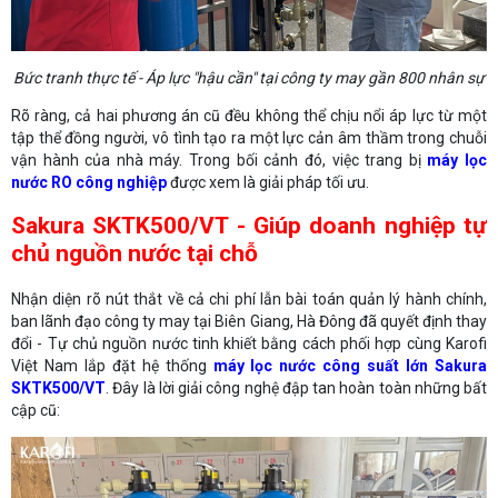
Bức tranh thực tế - Áp lực "hậu cần" tại công ty may gần 800 nhân sự
Rõ ràng, cả hai phương án cũ đều không thể chịu nổi áp lực từ một
tập thể đồng người, vô tình tạo ra một lực cản âm thầm trong chuỗi
vận hành của nhà máy. Trong bối cảnh đó, việc trang bị
máy lọc
nước RO công nghiệp
được xem là giải pháp tối ưu.
Sakura SKTK500/VT - Giúp doanh nghiệp tự
chủ nguồn nước tại chỗ
Nhận diện rõ nút thắt về cả chi phí lẫn bài toán quản lý hành chính,
ban lãnh đạo công ty may tại Biên Giang, Hà Đông đã quyết định thay
đổi - Tự chủ nguồn nước tinh khiết bằng cách phối hợp cùng Karofi
Việt Nam lắp đặt hệ thống
máy lọc nước công suất lớn Sakura
SKTK500/VT
. Đây là lời giải công nghệ đập tan hoàn toàn những bất
cập cũ: