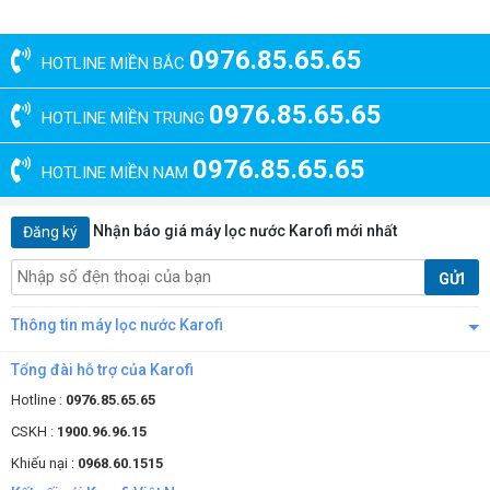
0976.85.65.65
HOTLINE MIỀN BẮC
0976.85.65.65
HOTLINE MIỀN TRUNG
0976.85.65.65
HOTLINE MIỀN NAM
Nhận báo giá máy lọc nước Karofi mới nhất
Đăng ký
GỬI
Thông tin máy lọc nước Karofi
Tổng đài hỗ trợ của Karofi
Hotline :
0976.85.65.65
CSKH :
1900.96.96.15
Khiếu nại :
0968.60.1515