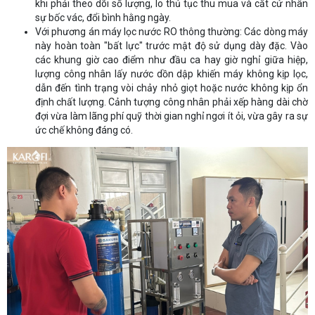
khi phải theo dõi số lượng, lo thủ tục thu mua và cắt cử nhân
sự bốc vác, đổi bình hằng ngày.
Với phương án máy lọc nước RO thông thường: Các dòng máy
này hoàn toàn "bất lực" trước mật độ sử dụng dày đặc. Vào
các khung giờ cao điểm như đầu ca hay giờ nghỉ giữa hiệp,
lượng công nhân lấy nước dồn dập khiến máy không kịp lọc,
dẫn đến tình trạng vòi chảy nhỏ giọt hoặc nước không kịp ổn
định chất lượng. Cảnh tượng công nhân phải xếp hàng dài chờ
đợi vừa làm lãng phí quỹ thời gian nghỉ ngơi ít ỏi, vừa gây ra sự
ức chế không đáng có.