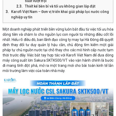
suất vượt trội
Thiết kế bền bỉ và tối ưu không gian lắp đặt
Karofi Việt Nam – Đơn vị triển khai giải pháp lọc nước công
nghiệp uy tín
Một doanh nghiệp phát triển bền vững luôn bắt đầu từ việc tối ưu hóa
dòng tiền và chăm lo cho nguồn lực con người từ những điều cốt lõi
nhất. Hiểu rõ điều đó, ban lãnh đạo công ty may tại Hà Đông đã quyết
định thay đổi tư duy quản lý hậu cần, chủ động tìm kiếm một giải
pháp tự chủ nguồn nước tại chỗ thay cho các mô hình cấp nước tạm
thời trước đây. Việc bắt tay hợp tác với Karofi Việt Nam để đưa dòng
máy công suất lớn Sakura SKTK500/VT vào vận hành chính là bước
đi mang tính đột phá, mở ra một trang mới cho bài toán kinh tế lẫn
môi trường làm việc của toàn nhà máy.