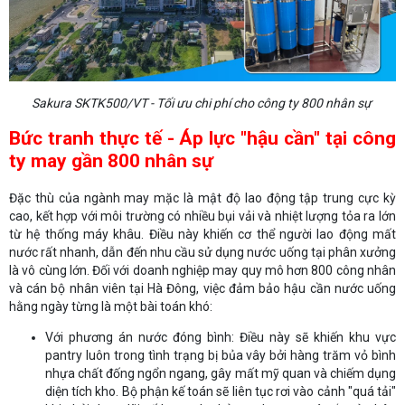
Sakura SKTK500/VT - Tối ưu chi phí cho công ty 800 nhân sự
Bức tranh thực tế - Áp lực "hậu cần" tại công
ty may gần 800 nhân sự
Đặc thù của ngành may mặc là mật độ lao động tập trung cực kỳ
cao, kết hợp với môi trường có nhiều bụi vải và nhiệt lượng tỏa ra lớn
từ hệ thống máy khâu. Điều này khiến cơ thể người lao động mất
nước rất nhanh, dẫn đến nhu cầu sử dụng nước uống tại phân xưởng
là vô cùng lớn. Đối với doanh nghiệp may quy mô hơn 800 công nhân
và cán bộ nhân viên tại Hà Đông, việc đảm bảo hậu cần nước uống
hằng ngày từng là một bài toán khó:
Với phương án nước đóng bình: Điều này sẽ khiến khu vực
pantry luôn trong tình trạng bị bủa vây bởi hàng trăm vỏ bình
nhựa chất đống ngổn ngang, gây mất mỹ quan và chiếm dụng
diện tích kho. Bộ phận kế toán sẽ liên tục rơi vào cảnh "quá tải"