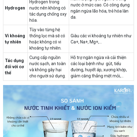
Hydrogen trong
nước ở mức cao. Có công dụng
Hydrogen
nước nên không có
ngăn ngừa lão hóa, trẻ hóa làn
tác dụng chống oxy
da.
hóa.
Tùy vào từng hệ
Vi khoáng
thống lọc mà sẽ có
Giàu các vi khoáng tự nhiên như
tự nhiên
hoặc không có vi
Ca+, Na+, Mg+,...
khoáng tự nhiên.
Cung cấp nguồn
Hỗ trợ ngăn ngừa và cải thiện
Tác dụng
nước sạch, an toàn
các loại bệnh như gút, tiểu
đối với cơ
và không gây hại
đường, huyết áp, xương khớp,
thể
cho người sử dụng.
giảm căng thẳng mệt mỏi,...