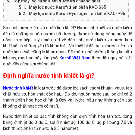
Top máy lọc nước kiềm được ưa chuộng nhất
Máy lọc nước Karofi điện phân KAE-S65
Máy lọc nước Karofi Hydrogen ion kiềm KAQ-P95
So sánh nước kiềm và nước tinh khiết? Nước tinh khiết và nước kiềm
đều là những nguồn nước chất lượng, được sử dụng hằng ngày để
uống trực tiếp. Tuy nhiên, xét về đặc tính, nước kiềm và nước tinh
khiết sẽ có những yếu tố khác biệt. Và thiết bị để tạo ra nước kiềm và
nước tinh khiết cũng là khác nhau. Để khám phá những thông tin hữu
ích này, mời bạn hãy cùng với
Karofi Việt Nam
theo dõi ngay bài viết
dưới đây cùng với chúng tôi!
Định nghĩa nước tinh khiết là gì?
Nước tinh khiết
là loại nước đã được lọc sạch các vi khuẩn, virus, tạp
chất hữu cơ, hóa chất độc hại,... Do đó, nguồn nước sau lọc chỉ có 2
thành phần hóa học chính là Oxy và Hydro, hầu như không còn các
khoáng chất hoặc chỉ có rất ít.
Nước tinh khiết có đặc tính không dẫn điện, tính hòa tan tốt, đóng
băng ở nhiệt độ 0 độ C, sôi ở nhiệt độ 100 độ C, độ pH bằng 7.0 và
kích thước phân tử nước là 2.5 nanomet.