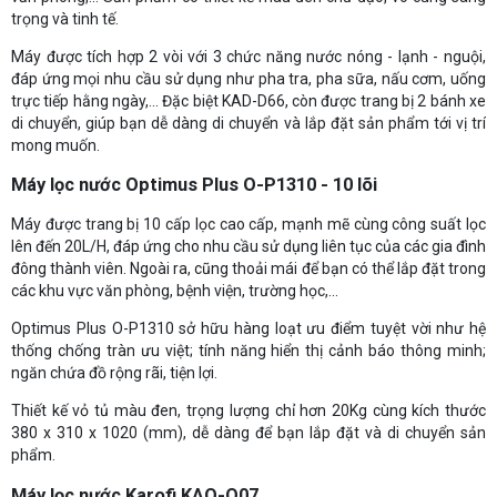
trọng và tinh tế.
Máy được tích hợp 2 vòi với 3 chức năng nước nóng - lạnh - nguội,
đáp ứng mọi nhu cầu sử dụng như pha tra, pha sữa, nấu cơm, uống
trực tiếp hằng ngày,... Đặc biệt KAD-D66, còn được trang bị 2 bánh xe
di chuyển, giúp bạn dễ dàng di chuyển và lắp đặt sản phẩm tới vị trí
mong muốn.
Máy lọc nước Optimus Plus O-P1310 - 10 lõi
Máy được trang bị 10 cấp lọc cao cấp, mạnh mẽ cùng công suất lọc
lên đến 20L/H, đáp ứng cho nhu cầu sử dụng liên tục của các gia đình
đông thành viên. Ngoài ra, cũng thoải mái để bạn có thể lắp đặt trong
các khu vực văn phòng, bệnh viện, trường học,...
Optimus Plus O-P1310 sở hữu hàng loạt ưu điểm tuyệt vời như hệ
thống chống tràn ưu việt; tính năng hiển thị cảnh báo thông minh;
ngăn chứa đồ rộng rãi, tiện lợi.
Thiết kế vỏ tủ màu đen, trọng lượng chỉ hơn 20Kg cùng kích thước
380 x 310 x 1020 (mm), dễ dàng để bạn lắp đặt và di chuyển sản
phẩm.
Máy lọc nước Karofi KAQ-O07