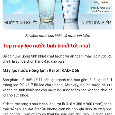
So sánh nước tinh khiết và nước ion kiềm
Top máy lọc nước tinh khiết tốt nhất
Để có nước uống tinh khiết chất lượng và an toàn, máy lọc nước RO
chính là sự lựa chọn hàng đầu cho bạn:
Máy lọc nước nóng lạnh Karofi KAD-D66
Sản phẩm có thiết kế 11 cấp lọc mạnh mẽ, bao gồm 3 lõi lọc thô, 1
màng lọc RO và 7 lõi lọc chức năng. Như vậy, nguồn nước đầu ra
không chỉ tinh khiết mà còn được bổ sung thêm các khoáng chất có
lợi cho sức khỏe.
Kích thước rộng x sâu x cao lần lượt là 310 x 380 x 960 (mm), thoải
mái để bạn lắp đặt ở nhiều không gian như hộ gia đình, trường học,
văn phòng,... Sản phẩm có thiết kế màu đen chủ đạo, vô cùng sang