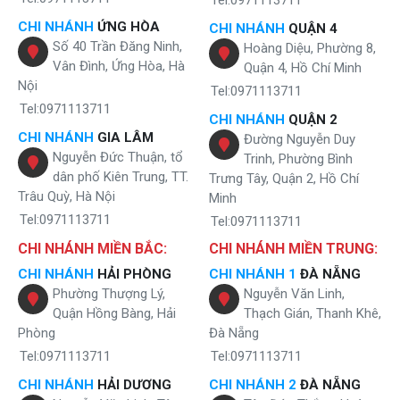
CHI NHÁNH
ỨNG HÒA
CHI NHÁNH
QUẬN 4
Số 40 Trần Đăng Ninh,
Hoàng Diệu, Phường 8,
Vân Đình, Ứng Hòa, Hà
Quận 4, Hồ Chí Minh
Nội
Tel:0971113711
Tel:0971113711
CHI NHÁNH
QUẬN 2
CHI NHÁNH
GIA LÂM
Đường Nguyễn Duy
Nguyễn Đức Thuận, tổ
Trinh, Phường Bình
dân phố Kiên Trung, TT.
Trưng Tây, Quận 2, Hồ Chí
Trâu Quỳ, Hà Nội
Minh
Tel:0971113711
Tel:0971113711
CHI NHÁNH MIỀN BẮC:
CHI NHÁNH MIỀN TRUNG:
CHI NHÁNH
HẢI PHÒNG
CHI NHÁNH 1
ĐÀ NẴNG
Phường Thượng Lý,
Nguyễn Văn Linh,
Quận Hồng Bàng, Hải
Thạch Gián, Thanh Khê,
Phòng
Đà Nẵng
Tel:0971113711
Tel:0971113711
CHI NHÁNH
HẢI DƯƠNG
CHI NHÁNH 2
ĐÀ NẴNG