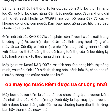
Sản phẩm sở hữu hệ thống 10 lõi lọc, bao gồm 3 lõi lọc thô, 1 màng
lọc RO và 6 lõi lọc chức năng, đảm bảo nguồn nước đầu ra không chỉ
tinh khiết, sạch khuẩn tới 99.99% mà còn bổ sung đầy đủ các vi
khoáng có lợi cho con người. Đảm bảo nước uống trực tiếp theo tiêu
chuẩn của Bộ y tế.
Điểm nổi trội của KAQ-O07 là sản phẩm còn được nhà sản xuất trang
bị công nghệ Aiotec hiện đại - Giám sát tình trạng hoạt động của
máy từ xa. Giờ đây chỉ với một chiếc điện thoại thông minh kết nối
wifi là bạn có thể dễ dàng theo dõi trạng tuổi thọ của lõi lọc, đăng ký
bảo hành online, xác thực hàng chính hãng,...
Máy lọc nước Karofi KAQ-O07 được tích hợp tính năng hiển thị thông
minh, với màn hình LED hiển thị thông báo; cảnh báo lỗi; cảnh báo rò
rỉ nước; thông báo chỉ số nước tinh khiết,...
Top máy lọc nước kiềm được ưa chuộng nhất
Máy lọc nước ion kiềm là sản phẩm có chức năng tạo nước ion kiềm
tốt nhất cho sức khỏe hiện nay. Dưới đây là top máy lọc nước ion
kiềm được khách hàng săn đón và ưa chuộng hàng đầu thị trường,
bạn hãy tham khảo ngay nhé!