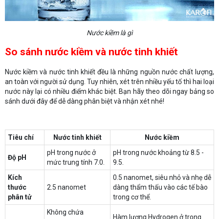
Nước kiềm là gì
So sánh nước kiềm và nước tinh khiết
Nước kiềm và nước tinh khiết đều là những nguồn nước chất lượng,
an toàn với người sử dụng. Tuy nhiên, xét trên nhiều yếu tố thì hai loại
nước này lại có nhiều điểm khác biệt. Bạn hãy theo dõi ngay bảng so
sánh dưới đây để dễ dàng phân biệt và nhận xét nhé!
Tiêu chí
Nước tinh khiết
Nước kiềm
pH trong nước ở
pH trong nước khoảng từ 8.5 -
Độ pH
mức trung tính 7.0.
9.5.
Kích
0.5 nanomet, siêu nhỏ và nhẹ dễ
thước
2.5 nanomet
dàng thẩm thấu vào các tế bào
phân tử
trong cơ thể.
Không chứa
Hàm lượng Hydrogen ở trong