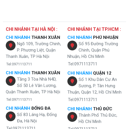
CHI NHÁNH TẠI HÀ NỘI :
CHI NHÁNH TẠI TP.HCM :
CHI NHÁNH
THANH XUÂN
CHI NHÁNH
PHÚ NHUẬN
Ngõ 109, Trường Chinh,
Số 95 Đường Trường
P. Phương Liệt, Quận
Chinh, Quận Phú
Thanh Xuân, TP Hà Nội
Nhuận, Hồ Chí Minh
Tel:0971113711
Tel:0971113711
CHI NHÁNH
THANH XUÂN
CHI NHÁNH
QUẬN 12
Tầng 3 Tòa Nhà N4D,
Số 1 Khu Dân Cư An
Số 50 Lê Văn Lương,
Sương, P. Tân Hưng
Quận Thanh Xuân, TP Hà Nội
Thuận, Quận 12, Hồ Chí Minh
Tel:0971113711
Tel:0971113711
CHI NHÁNH
ĐỐNG ĐA
CHI NHÁNH
THỦ ĐỨC
Số 83 Láng Hạ, Đống
Thành Phố Thủ Đức,
Đa, Hà Nội
Hồ Chí Minh
Tel:0971113711
Tel:0971113711