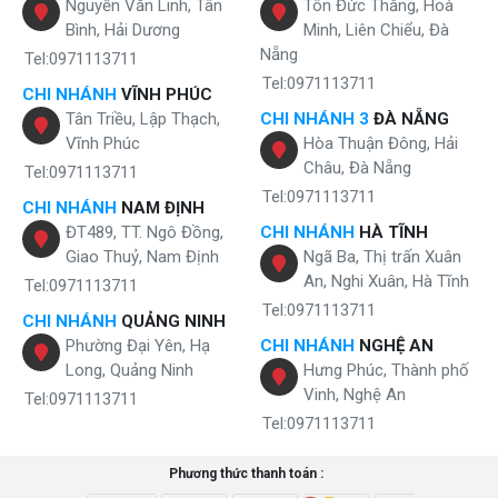
Nguyễn Văn Linh, Tân
Tôn Đức Thắng, Hoà
Bình, Hải Dương
Minh, Liên Chiểu, Đà
Nẵng
Tel:0971113711
Tel:0971113711
CHI NHÁNH
VĨNH PHÚC
Tân Triều, Lập Thạch,
CHI NHÁNH 3
ĐÀ NẴNG
Vĩnh Phúc
Hòa Thuận Đông, Hải
Châu, Đà Nẵng
Tel:0971113711
Tel:0971113711
CHI NHÁNH
NAM ĐỊNH
ĐT489, TT. Ngô Đồng,
CHI NHÁNH
HÀ TĨNH
Giao Thuỷ, Nam Định
Ngã Ba, Thị trấn Xuân
An, Nghi Xuân, Hà Tĩnh
Tel:0971113711
Tel:0971113711
CHI NHÁNH
QUẢNG NINH
Phường Đại Yên, Hạ
CHI NHÁNH
NGHỆ AN
Long, Quảng Ninh
Hưng Phúc, Thành phố
Vinh, Nghệ An
Tel:0971113711
Tel:0971113711
Phương thức thanh toán :