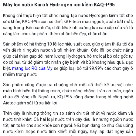
Máy lọc nước Karofi Hydrogen ion kiềm KAQ-P95
Không chỉ thực hiện tốt chức năng tạo nước Hydrogen kiềm tốt cho
sức khỏe, KAQ-P95 còn có thiết kế Hitech màu ngọc lục bảo bắt mắt,
sang trọng. Bên cạnh đó, chất liệu kính cường lực cao cấp của vỏ tủ
càng làm cho sản phẩm thêm phần bền đẹp, chắc chắn.
Sản phẩm có hệ thống 10 lõi lọc hiệu suất cao, giúp giảm thiểu tối đa
vấn đề rò rỉ nguồn nước và tái nhiễm khuẩn. Các lõi lọc chức năng
giúp cải thiện gấp đôi hàm lượng Hydrogen, hỗ trợ loại bỏ các gốc tự
do có hại, từ đó giảm tác nhân gây bệnh và bù khoáng hiệu quả. Đặc
biệt,
màng lọc RO của Mỹ
sẽ giúp loại bỏ tới 99.99% các chất gây ô
nhiễm trong nước.
Sản phẩm cũng được ưa chuộng nhờ một số thiết kế ưu việt như
màn hình hiển thị thông minh, chức năng chống tràn an toàn, ngăn
chứa đồ rộng rãi. Ngoài ra, KQ-P95 cũng được trang bị công nghệ
Aiotec giám sát từ xa tiện lợi.
Trên đây là những thông tin so sánh chi tiết nhất về nước kiềm và
nước tinh khiết. Cả hai loại nước trên đây đều là những nguồn nước
tốt, an toàn cho sức khỏe con người. Nếu bạn đang có nhu cầu uống
nước kiềm hoặc nước tinh khiết mỗi ngày, hãy lắp đặt ngay sản