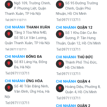
Ngõ 109, Trường Chinh,
Số 95 Đường Trường
P. Phương Liệt, Quận
Chinh, Quận Phú
Thanh Xuân, TP Hà Nội
Nhuận, Hồ Chí Minh
Tel:0971113711
Tel:0971113711
CHI NHÁNH
THANH XUÂN
CHI NHÁNH
QUẬN 12
Tầng 3 Tòa Nhà N4D,
Số 1 Khu Dân Cư An
Số 50 Lê Văn Lương,
Sương, P. Tân Hưng
Quận Thanh Xuân, TP Hà Nội
Thuận, Quận 12, Hồ Chí Minh
Tel:0971113711
Tel:0971113711
CHI NHÁNH
ĐỐNG ĐA
CHI NHÁNH
THỦ ĐỨC
Số 83 Láng Hạ, Đống
Thành Phố Thủ Đức,
Đa, Hà Nội
Hồ Chí Minh
Tel:0971113711
Tel:0971113711
CHI NHÁNH
ỨNG HÒA
CHI NHÁNH
QUẬN 4
Số 40 Trần Đăng Ninh,
Hoàng Diệu, Phường 8,
Vân Đình, Ứng Hòa, Hà
Quận 4, Hồ Chí Minh
Nội
Tel:0971113711
Tel:0971113711
CHI NHÁNH
QUẬN 2