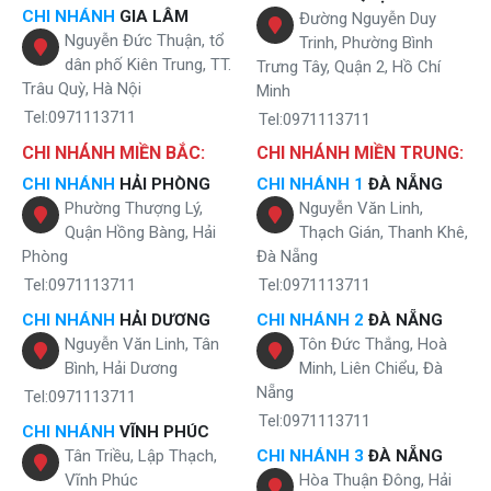
CHI NHÁNH
GIA LÂM
Đường Nguyễn Duy
Nguyễn Đức Thuận, tổ
Trinh, Phường Bình
dân phố Kiên Trung, TT.
Trưng Tây, Quận 2, Hồ Chí
Trâu Quỳ, Hà Nội
Minh
Tel:0971113711
Tel:0971113711
CHI NHÁNH MIỀN BẮC:
CHI NHÁNH MIỀN TRUNG:
CHI NHÁNH
HẢI PHÒNG
CHI NHÁNH 1
ĐÀ NẴNG
Phường Thượng Lý,
Nguyễn Văn Linh,
Quận Hồng Bàng, Hải
Thạch Gián, Thanh Khê,
Phòng
Đà Nẵng
Tel:0971113711
Tel:0971113711
CHI NHÁNH
HẢI DƯƠNG
CHI NHÁNH 2
ĐÀ NẴNG
Nguyễn Văn Linh, Tân
Tôn Đức Thắng, Hoà
Bình, Hải Dương
Minh, Liên Chiểu, Đà
Nẵng
Tel:0971113711
Tel:0971113711
CHI NHÁNH
VĨNH PHÚC
Tân Triều, Lập Thạch,
CHI NHÁNH 3
ĐÀ NẴNG
Vĩnh Phúc
Hòa Thuận Đông, Hải