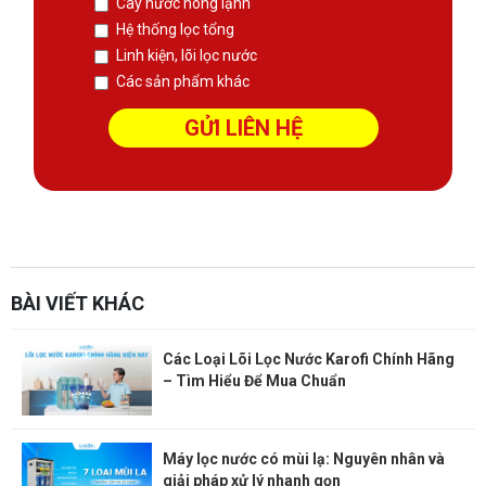
Cây nước nóng lạnh
Hệ thống lọc tổng
Linh kiện, lõi lọc nước
Các sản phẩm khác
sàn phẳng không dầm
Thiết kế kết cấu
Xem thêm:
Website:
https://sanphangutc.vn/
BÀI VIẾT KHÁC
Các Loại Lõi Lọc Nước Karofi Chính Hãng
– Tìm Hiểu Để Mua Chuẩn
Máy lọc nước có mùi lạ: Nguyên nhân và
giải pháp xử lý nhanh gọn