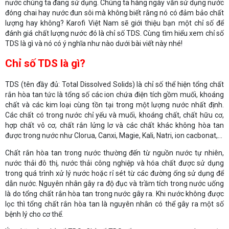
nước chúng ta đang sử dụng. Chúng ta hàng ngày vẫn sử dụng nước
đóng chai hay nước đun sôi mà không biết rằng nó có đảm bảo chất
lượng hay không? Karofi Việt Nam sẽ giới thiệu bạn một chỉ số để
đánh giá chất lượng nước đó là chỉ số TDS. Cùng tìm hiểu xem chỉ số
TDS là gì và nó có ý nghĩa như nào dưới bài viết này nhé!
Chỉ số TDS là gì?
TDS (tên đầy đủ: Total Dissolved Solids) là chỉ số thể hiện tổng chất
rắn hòa tan tức là tổng số các ion chứa điện tích gồm muối, khoáng
chất và các kim loại cùng tồn tại trong một lượng nước nhất định.
Các chất có trong nước chỉ yếu và muối, khoáng chất, chất hữu cơ,
hợp chất vô cơ, chất rắn lửng lơ và các chất khác không hòa tan
được trong nước như Clorua, Canxi, Magie, Kali, Natri, ion cacbonat,...
Chất rắn hòa tan trong nước thường đến từ nguồn nước tự nhiên,
nước thải đô thị, nước thải công nghiệp và hóa chất được sử dụng
trong quá trình xử lý nước hoặc rỉ sét từ các đường ống sử dụng để
dẫn nước. Nguyên nhân gây ra độ đục và trầm tích trong nước uống
là do tổng chất rắn hòa tan trong nước gây ra. Khi nước không được
lọc thì tổng chất rắn hòa tan là nguyên nhân có thể gây ra một số
bệnh lý cho cơ thể.