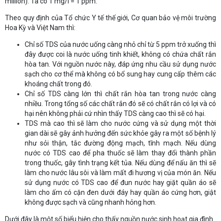
million). Ta có 1 mg/l = 1 ppm.
Theo quy định của Tổ chức Y tế thế giới, Cơ quan bảo vệ môi trường
Hoa Kỳ và Việt Nam thì:
Chỉ số TDS của nước uống càng nhỏ chỉ từ 5 ppm trở xuống thì
đây được coi là nước uống tinh khiết, không có chứa chất rắn
hòa tan. Với nguồn nước này, đáp ứng nhu cầu sử dụng nước
sạch cho cơ thể mà không có bổ sung hay cung cấp thêm các
khoáng chất trong đó.
Chỉ số TDS càng lớn thì chất rắn hòa tan trong nước càng
nhiều. Trong tổng số các chất rắn đó sẽ có chất rắn có lợi và có
hại nên không phải cứ nhìn thấy TDS càng cao thì sẽ có hại.
TDS mà cao thì sẽ làm cho nước cứng và sử dụng một thời
gian dài sẽ gây ảnh hưởng đến sức khỏe gây ra một số bệnh lý
như sỏi thận, tắc đường động mạch, tĩnh mạch. Nếu dùng
nước có TDS cao để pha thuốc sẽ làm thay đổi thành phần
trong thuốc, gây tình trạng kết tủa. Nếu dùng để nấu ăn thì sẽ
làm cho nước lâu sôi và làm mất đi hương vị của món ăn. Nếu
sử dụng nước có TDS cao để đun nước hay giặt quần áo sẽ
làm cho ấm có cặn đen dưới đáy hay quần áo cứng hơn, giật
không được sạch và cũng nhanh hỏng hơn.
Dưới đây là một số biểu hiện cho thấy nguồn nước sinh hoạt gia đình