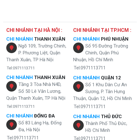
CHI NHÁNH TẠI HÀ NỘI :
CHI NHÁNH TẠI TP.HCM :
CHI NHÁNH
THANH XUÂN
CHI NHÁNH
PHÚ NHUẬN
Ngõ 109, Trường Chinh,
Số 95 Đường Trường
P. Phương Liệt, Quận
Chinh, Quận Phú
Thanh Xuân, TP Hà Nội
Nhuận, Hồ Chí Minh
Tel:0971113711
Tel:0971113711
CHI NHÁNH
THANH XUÂN
CHI NHÁNH
QUẬN 12
Tầng 3 Tòa Nhà N4D,
Số 1 Khu Dân Cư An
Số 50 Lê Văn Lương,
Sương, P. Tân Hưng
Quận Thanh Xuân, TP Hà Nội
Thuận, Quận 12, Hồ Chí Minh
Tel:0971113711
Tel:0971113711
CHI NHÁNH
ĐỐNG ĐA
CHI NHÁNH
THỦ ĐỨC
Số 83 Láng Hạ, Đống
Thành Phố Thủ Đức,
Đa, Hà Nội
Hồ Chí Minh
Tel:0971113711
Tel:0971113711