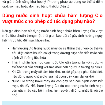
và giá thành cũng khá hợp lý. Phương pháp áp dụng có thể là đếm
giọt, so màu hoặc đo màu bằng thiết bị điện tử.
Dùng nước sinh hoạt chứa hàm lượng Clo
vượt mức cho phép có tác dụng phụ nào?
Nếu gia đình bạn sử dụng nước sinh hoạt chứa hàm lượng Clo vượt
mức tiêu chuẩn trong một thời gian kéo dài sẽ gây ảnh hưởng nguy
hiểm trực tiếp đển sức khỏe như:
Hàm lượng Clo trong nước máy dư sẽ thẩm thấu vào cơ thể và
tiêu diệt các vi khuẩn có lợi trong đường ruột dẫn đến mắc các
bệnh về đường tiêu hóa.
Thành phần hóa học của nước Clo gần tương tự với rượu, vì
thế tác hại của chúng với sức khỏe con người là tương tự rượu.
Khi Clo trong máy sẽ làm tóc khô, xơ, dễ gãy, tạo gầu. Đặc biệt,
nếu dùng nước chứa Clo rửa mặt còn gây xạm da và khô
Nước Clo trong nước máy dư còn gây nên các bệnh viêm kết
mạc, đỏ tấy. Nếu hàm lượng Clo dư cao trong nước sinh hoạt
còn gây mắc các bệnh như: hen suyễn, dị ứng, nhất là với trẻ
nhỏ.