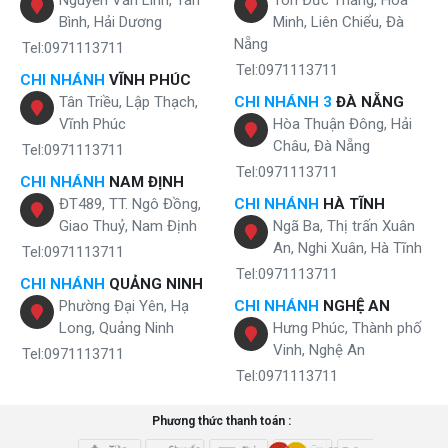
Bình, Hải Dương
Minh, Liên Chiểu, Đà
Nẵng
Tel:0971113711
Tel:0971113711
CHI NHÁNH
VĨNH PHÚC
Tân Triều, Lập Thạch,
CHI NHÁNH 3
ĐÀ NẴNG
Vĩnh Phúc
Hòa Thuận Đông, Hải
Châu, Đà Nẵng
Tel:0971113711
Tel:0971113711
CHI NHÁNH
NAM ĐỊNH
ĐT489, TT. Ngô Đồng,
CHI NHÁNH
HÀ TĨNH
Giao Thuỷ, Nam Định
Ngã Ba, Thị trấn Xuân
An, Nghi Xuân, Hà Tĩnh
Tel:0971113711
Tel:0971113711
CHI NHÁNH
QUẢNG NINH
Phường Đại Yên, Hạ
CHI NHÁNH
NGHỆ AN
Long, Quảng Ninh
Hưng Phúc, Thành phố
Vinh, Nghệ An
Tel:0971113711
Tel:0971113711
Phương thức thanh toán :