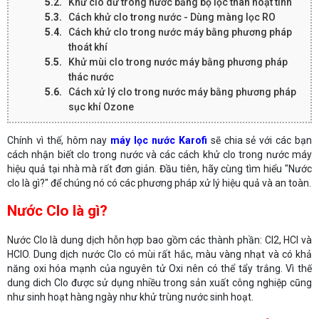
Khử clo dư trong nước bằng bộ lọc than hoạt tính
Cách khử clo trong nước - Dùng màng lọc RO
Cách khử clo trong nước máy bằng phương pháp
thoát khí
Khử mùi clo trong nước máy bằng phương pháp
thác nước
Cách xử lý clo trong nước máy bằng phương pháp
sục khí Ozone
Chính vì thế, hôm nay
máy lọc nước Karofi
sẽ chia sẻ với các bạn
cách nhận biết clo trong nước và các cách khử clo trong nước máy
hiệu quả tại nhà mà rất đơn giản. Đầu tiên, hãy cùng tìm hiểu "Nước
clo là gì?" để chúng nó có các phương pháp xử lý hiệu quả và an toàn.
Nước Clo là gì?
Nước Clo là dung dịch hỗn hợp bao gồm các thành phần: Cl2, HCl và
HClO. Dung dịch nước Clo có mùi rất hắc, màu vàng nhạt và có khả
năng oxi hóa mạnh của nguyên tử Oxi nên có thể tẩy trắng. Vì thế
dung dich Clo được sử dụng nhiều trong sản xuất công nghiệp cũng
như sinh hoạt hàng ngày như khử trùng nước sinh hoạt.