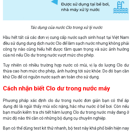
Tác dụng của nước Clo trong xử lý nước
Hầu hết tất cả các đơn vị cung cấp nước sạch sinh hoạt tại Việt Nam
đều sử dụng dung dịch nước Clo để làm sạch nước nhưng không phải
công ty nào cũng hiểu hết được tầm quan trọng và sức ảnh hưởng
của nó nếu Clo dư trong nước vượt mức cho phép.
Tuy nhiên có nhiều trường hợp nước có mùi, vị lạ do lượng Clo dư
thừa cao hơn mức cho phép, ảnh hưởng tới sức khỏe. Do đó bạn cần
khử Clo để có nguồn nước sạch an toàn cho sử dụng.
Cách nhận biết Clo dư trong nước máy
Phương pháp xác định clo dư trong nước đơn giản bạn có thể áp
dụng đó là ngửi thấy mùi xốc nặng, hắc như nước ở bể bơi. Còn nếu
bạn muốn kiểm tra chi tiết hàm lượng Clo dư trong nước máy đang ở
mức độ nào thì cần có những bộ dụng cụ chuyên nghiệp.
Bạn có thể dùng test kit thử nhanh, bộ test này khá phổ biến hiện nay