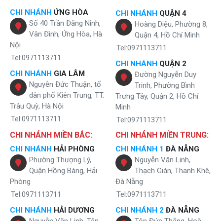
CHI NHÁNH
ỨNG HÒA
CHI NHÁNH
QUẬN 4
Số 40 Trần Đăng Ninh,
Hoàng Diệu, Phường 8,
Vân Đình, Ứng Hòa, Hà
Quận 4, Hồ Chí Minh
Nội
Tel:0971113711
Tel:0971113711
CHI NHÁNH
QUẬN 2
CHI NHÁNH
GIA LÂM
Đường Nguyễn Duy
Nguyễn Đức Thuận, tổ
Trinh, Phường Bình
dân phố Kiên Trung, TT.
Trưng Tây, Quận 2, Hồ Chí
Trâu Quỳ, Hà Nội
Minh
Tel:0971113711
Tel:0971113711
CHI NHÁNH MIỀN BẮC:
CHI NHÁNH MIỀN TRUNG:
CHI NHÁNH
HẢI PHÒNG
CHI NHÁNH 1
ĐÀ NẴNG
Phường Thượng Lý,
Nguyễn Văn Linh,
Quận Hồng Bàng, Hải
Thạch Gián, Thanh Khê,
Phòng
Đà Nẵng
Tel:0971113711
Tel:0971113711
CHI NHÁNH
HẢI DƯƠNG
CHI NHÁNH 2
ĐÀ NẴNG
Nguyễn Văn Linh, Tân
Tôn Đức Thắng, Hoà