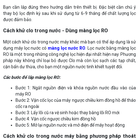
Bạn cần lắp đúng theo hướng dẫn trên thiết bị. Đặc biệt cần chú ý
thay bộ lọc định kỳ sau khi sử dụng từ 6-9 tháng để chất lượng lọc
được đảm bảo.
Cách khử clo trong nước - Dùng màng lọc RO
Một cách khử clo trong nước máy khác mà bạn có thể áp dụng là sử
dụng máy lọc nước có
màng lọc nước RO
. Lọc nước bằng màng lọc
RO là một trong những công nghệ lọc hiện đại nhất hiện nay. Phương
pháp này không chỉ loại bỏ được Clo mà còn lọc sạch các tạp chất,
cặn bẩn dư thừa, cho bạn một nguồn nước tinh khiết tuyệt đối.
Các bước để lắp màng lọc RO:
Bước 1: Ngắt nguồn điện và khóa nguồn nước đầu vào của
máy RO
Bước 2: Vặn cốc lọc của máy ngược chiều kim đồng hồ để tháo
cốc ra ngoài
Bước 3: Lấy lõi cũ ra vệ sinh hoặc thay bằng lõi RO mới
Bước 4: Vặn cốc ngược chiều kim đồng hồ
Bước 5: Mở lại nguồn nước và mở điện để máy hoạt động
Cách khử clo trong nước máy bằng phương pháp thoát