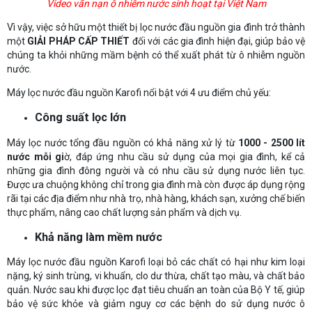
Video vấn nạn ô nhiễm nước sinh hoạt tại Việt Nam
Vì vậy, việc sở hữu một thiết bị lọc nước đầu nguồn gia đình trở thành
một
GIẢI PHÁP CẤP THIẾT
đối với các gia đình hiện đại, giúp bảo vệ
chúng ta khỏi những mầm bệnh có thể xuất phát từ ô nhiễm nguồn
nước.
Máy lọc nước đầu nguồn Karofi nổi bật với 4 ưu điểm chủ yếu:
Công suất lọc lớn
Máy lọc nước tổng đầu nguồn có khả năng xử lý từ
1000 - 2500 lít
nước mỗi gi
ờ, đáp ứng nhu cầu sử dụng của mọi gia đình, kể cả
những gia đình đông người và có nhu cầu sử dụng nước liên tục.
Được ưa chuộng không chỉ trong gia đình mà còn được áp dụng rộng
rãi tại các địa điểm như nhà trọ, nhà hàng, khách sạn, xưởng chế biến
thực phẩm, nâng cao chất lượng sản phẩm và dịch vụ.
Khả năng làm mềm nước
Máy lọc nước đầu nguồn Karofi loại bỏ các chất có hại như kim loại
nặng, ký sinh trùng, vi khuẩn, clo dư thừa, chất tạo màu, và chất bảo
quản. Nước sau khi được lọc đạt tiêu chuẩn an toàn của Bộ Y tế, giúp
bảo vệ sức khỏe và giảm nguy cơ các bệnh do sử dụng nước ô