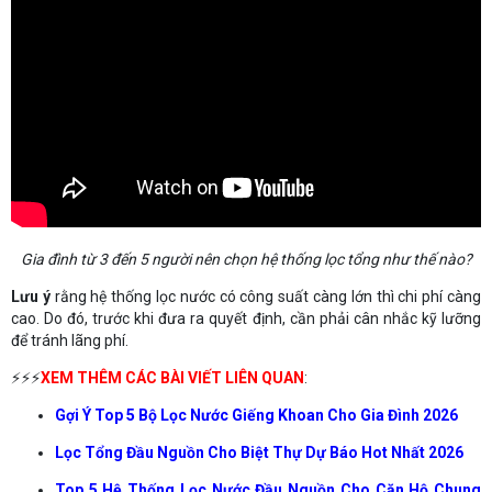
Gia đình từ 3 đến 5 người nên chọn hệ thống lọc tổng như thế nào?
Lưu ý
rằng hệ thống lọc nước có công suất càng lớn thì chi phí càng
cao. Do đó, trước khi đưa ra quyết định, cần phải cân nhắc kỹ lưỡng
để tránh lãng phí.
⚡⚡⚡
XEM THÊM CÁC BÀI VIẾT LIÊN QUAN
:
Gợi Ý Top 5 Bộ Lọc Nước Giếng Khoan Cho Gia Đình 2026
Lọc Tổng Đầu Nguồn Cho Biệt Thự Dự Báo Hot Nhất 2026
Top 5 Hệ Thống Lọc Nước Đầu Nguồn Cho Căn Hộ Chung