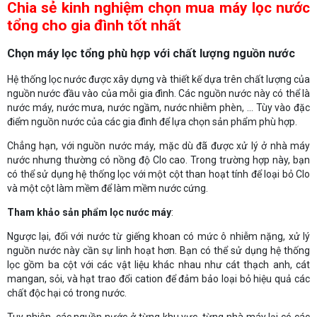
Chia sẻ kinh nghiệm chọn mua máy lọc nước
tổng cho gia đình tốt nhất
Chọn máy lọc tổng phù hợp với chất lượng nguồn nước
Hệ thống lọc nước được xây dựng và thiết kế dựa trên chất lượng của
nguồn nước đầu vào của mỗi gia đình. Các nguồn nước này có thể là
nước máy, nước mưa, nước ngầm, nước nhiễm phèn, … Tùy vào đặc
điểm nguồn nước của các gia đình để lựa chọn sản phẩm phù hợp.
Chẳng hạn, với nguồn nước máy, mặc dù đã được xử lý ở nhà máy
nước nhưng thường có nồng độ Clo cao. Trong trường hợp này, bạn
có thể sử dụng hệ thống lọc với một cột than hoạt tính để loại bỏ Clo
và một cột làm mềm để làm mềm nước cứng.
Tham khảo sản phẩm lọc nước máy
:
Ngược lại, đối với nước từ giếng khoan có mức ô nhiễm nặng, xử lý
nguồn nước này cần sự linh hoạt hơn. Bạn có thể sử dụng hệ thống
lọc gồm ba cột với các vật liệu khác nhau như cát thạch anh, cát
mangan, sỏi, và hạt trao đổi cation để đảm bảo loại bỏ hiệu quả các
chất độc hại có trong nước.
Tuy nhiên, các nguồn nước ở từng khu vực, từng nhà máy lại có các