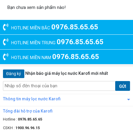
Bạn chưa xem sản phẩm nào!
0976.85.65.65
HOTLINE MIỀN BẮC
0976.85.65.65
HOTLINE MIỀN TRUNG
0976.85.65.65
HOTLINE MIỀN NAM
Nhận báo giá máy lọc nước Karofi mới nhất
Đăng ký
GỬI
Thông tin máy lọc nước Karofi
Tổng đài hỗ trợ của Karofi
Hotline :
0976.85.65.65
CSKH :
1900.96.96.15