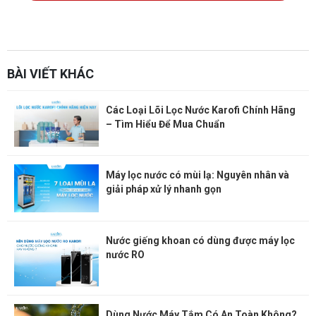
sàn phẳng không dầm
Thiết kế kết cấu
Xem thêm:
Website:
https://sanphangutc.vn/
BÀI VIẾT KHÁC
Các Loại Lõi Lọc Nước Karofi Chính Hãng
– Tìm Hiểu Để Mua Chuẩn
Máy lọc nước có mùi lạ: Nguyên nhân và
giải pháp xử lý nhanh gọn
Nước giếng khoan có dùng được máy lọc
nước RO
Dùng Nước Máy Tắm Có An Toàn Không?