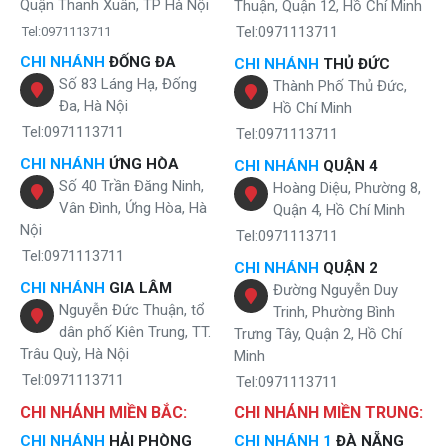
Quận Thanh Xuân, TP Hà Nội
Thuận, Quận 12, Hồ Chí Minh
Tel:0971113711
Tel:0971113711
CHI NHÁNH
ĐỐNG ĐA
CHI NHÁNH
THỦ ĐỨC
Số 83 Láng Hạ, Đống
Thành Phố Thủ Đức,
Đa, Hà Nội
Hồ Chí Minh
Tel:0971113711
Tel:0971113711
CHI NHÁNH
ỨNG HÒA
CHI NHÁNH
QUẬN 4
Số 40 Trần Đăng Ninh,
Hoàng Diệu, Phường 8,
Vân Đình, Ứng Hòa, Hà
Quận 4, Hồ Chí Minh
Nội
Tel:0971113711
Tel:0971113711
CHI NHÁNH
QUẬN 2
CHI NHÁNH
GIA LÂM
Đường Nguyễn Duy
Nguyễn Đức Thuận, tổ
Trinh, Phường Bình
dân phố Kiên Trung, TT.
Trưng Tây, Quận 2, Hồ Chí
Trâu Quỳ, Hà Nội
Minh
Tel:0971113711
Tel:0971113711
CHI NHÁNH MIỀN BẮC:
CHI NHÁNH MIỀN TRUNG:
CHI NHÁNH
HẢI PHÒNG
CHI NHÁNH 1
ĐÀ NẴNG