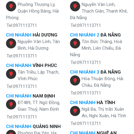
Phường Thượng Lý,
Nguyễn Văn Linh,
Quận Hồng Bàng, Hải
Thạch Gián, Thanh Khê,
Phòng
Đà Nẵng
Tel:0971113711
Tel:0971113711
CHI NHÁNH
HẢI DƯƠNG
CHI NHÁNH 2
ĐÀ NẴNG
Nguyễn Văn Linh, Tân
Tôn Đức Thắng, Hoà
Bình, Hải Dương
Minh, Liên Chiểu, Đà
Nẵng
Tel:0971113711
Tel:0971113711
CHI NHÁNH
VĨNH PHÚC
Tân Triều, Lập Thạch,
CHI NHÁNH 3
ĐÀ NẴNG
Vĩnh Phúc
Hòa Thuận Đông, Hải
Châu, Đà Nẵng
Tel:0971113711
Tel:0971113711
CHI NHÁNH
NAM ĐỊNH
ĐT489, TT. Ngô Đồng,
CHI NHÁNH
HÀ TĨNH
Giao Thuỷ, Nam Định
Ngã Ba, Thị trấn Xuân
An, Nghi Xuân, Hà Tĩnh
Tel:0971113711
Tel:0971113711
CHI NHÁNH
QUẢNG NINH
Phường Đại Yên, Hạ
CHI NHÁNH
NGHỆ AN