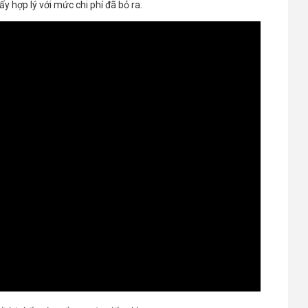
ấy hợp lý với mức chi phí đã bỏ ra.