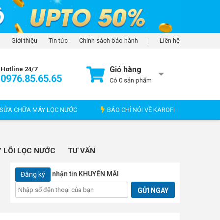
Giới thiệu
Tin tức
Chính sách bảo hành
Liên hệ
Giỏ hàng
Hotline 24/7
0976.85.65.65
Có
0
sản phẩm
SỬA CHỮA MÁY LỌC NƯỚC
BÁO CHÍ NÓI VỀ KAROFI
 LÕI LỌC NƯỚC
TƯ VẤN
nhận tin KHUYẾN MÃI
Đăng ký
GỬI NGAY