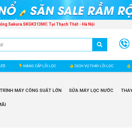
Tổng Sakura SKGK313MC Tại Thạch Thất - Hà Nội
ƯỢI
NÂNG CẤP LÕI LỌC
DỊCH VỤ THAY LÕI LỌC
TRÌNH MÁY CÔNG SUẤT LỚN
SỬA MÁY LỌC NƯỚC
THAY
MÃI