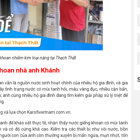
khoan nhiễm kim loại nặng tại Thạch Thất
khoan nhà anh Khánh
n vẫn là nguồn nước sinh hoạt chính của nhiều hộ gia đình, và gia
ây tình trạng nước có mùi tanh hôi, màu vàng đục, nhiều cặn bẩn,
 anh cùng nhiều hộ gia đình đang tìm kiếm giải pháp xử lý triệt để
ng.
ng và lựa chọn Karofivietnam.com.vn..
à anh để khảo sát thực tế, nhận thấy nước giếng khoan có mùi tanh
và có độ cứng khá cao. Kiểm tra các thiết bị như vòi nước, bồn
í 2 người con của anh còn thường xuyên bị mẩn ngứa, mụn nhọt, tốn