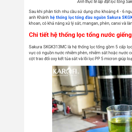
Ảnh thực tế lắp đặt lọc tổng 
Sau khi phân tích nhu cầu sử dụng cho khoảng 4 - 6 ngư
anh Khánh
hệ thống lọc tổng đầu nguồn Sakura SK
khoan, có khả năng xử lý sắt, mangan, phèn, canxi và 
Chi tiết hệ thống lọc tổng nước gi
Sakura SKGK313MC là hệ thống lọc tổng gồm 5 cấp lọc, 
vực có nguồn nước nhiễm phèn, nhiễm sắt hoặc nước cứn
cột trao đổi oxy kết tủa sắt và lõi lọc PP 5 micron giúp l