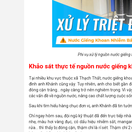
Phi vụ xử lý nguồn nước giếng 
Khảo sát thực tế nguồn nước giếng 
Tại nhiều khu vực thuộc xã Thạch Thất, nước giếng khoa
đình anh Khánh cũng vậy. Tuy nhiên, anh cho biết gần đ
đóng cặn trắng… ngày càng trở nên nghiêm trọng. Vì vậy,
các vấn đề về nguồn nước, nâng cao chất lượng cuộc số
Sau khi tìm hiểu hàng chục đơn vị, anh Khánh đã tin tưở
Chỉ ngay hôm sau, đội ngũ kỹ thuật đã đến trực tiếp nh
nhẹ, màu hơi vàng đục, có dấu hiệu nhiễm sắt, mangan 
rửa… thì thấy bị đóng cặn, thậm chí là rỉ sét. Thậm ch