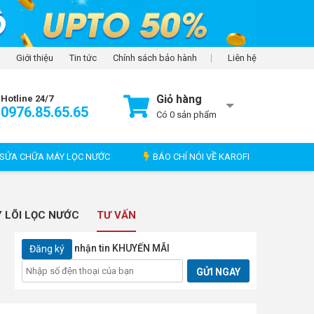
Giới thiệu
Tin tức
Chính sách bảo hành
Liên hệ
Giỏ hàng
Hotline 24/7
0976.85.65.65
Có
0
sản phẩm
SỬA CHỮA MÁY LỌC NƯỚC
BÁO CHÍ NÓI VỀ KAROFI
 LÕI LỌC NƯỚC
TƯ VẤN
nhận tin KHUYẾN MÃI
Đăng ký
GỬI NGAY