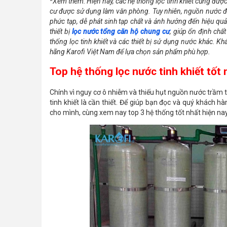
*Xem thêm: Hiện nay, các hệ thống lọc tinh khiết cũng được
cư được sử dụng làm văn phòng. Tuy nhiên, nguồn nước đầ
phức tạp, dễ phát sinh tạp chất và ảnh hưởng đến hiệu quả 
thiết bị
lọc nước tổng căn hộ chung cư
, giúp ổn định chấ
thống lọc tinh khiết và các thiết bị sử dụng nước khác. K
hãng Karofi Việt Nam để lựa chọn sản phẩm phù hợp.
Top hệ thống lọc nước tinh khiết tốt 
Chính vì nguy cơ ô nhiễm và thiếu hụt nguồn nước trầm 
tinh khiết là cần thiết. Để giúp bạn đọc và quý khách 
cho mình, cùng xem nay top 3 hệ thống tốt nhất hiện nay