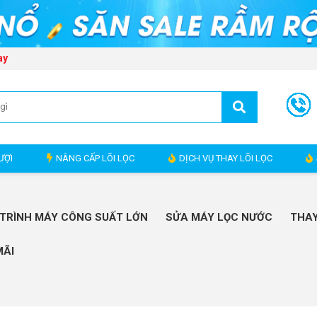
ay
ƯỢI
NÂNG CẤP LÕI LỌC
DỊCH VỤ THAY LÕI LỌC
TRÌNH MÁY CÔNG SUẤT LỚN
SỬA MÁY LỌC NƯỚC
THAY
MÃI