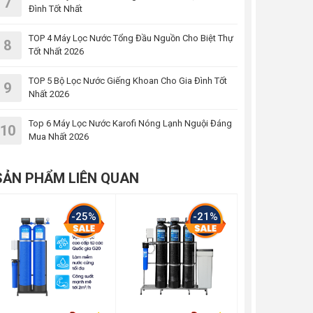
7
Đình Tốt Nhất
TOP 4 Máy Lọc Nước Tổng Đầu Nguồn Cho Biệt Thự
8
Tốt Nhất 2026
TOP 5 Bộ Lọc Nước Giếng Khoan Cho Gia Đình Tốt
9
Nhất 2026
Top 6 Máy Lọc Nước Karofi Nóng Lạnh Nguội Đáng
10
Mua Nhất 2026
SẢN PHẨM LIÊN QUAN
-25%
-21%