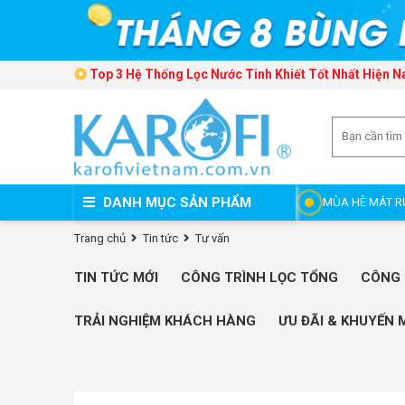
Top 3 Hệ Thống Lọc Nước Tinh Khiết Tốt Nhất Hiện N
DANH MỤC SẢN PHẨM
MÙA HÈ MÁT R
Trang chủ
Tin tức
Tư vấn
TIN TỨC MỚI
CÔNG TRÌNH LỌC TỔNG
CÔNG 
TRẢI NGHIỆM KHÁCH HÀNG
ƯU ĐÃI & KHUYẾN 