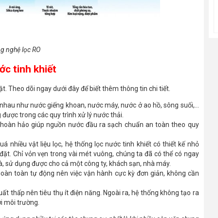
g nghệ lọc RO
ớc tinh khiết
t. Theo dõi ngay dưới đây để biết thêm thông tin chi tiết.
nhau như nước giếng khoan, nước máy, nước ở ao hồ, sông suối,...
ược trong các quy trình xử lý nước thải.
 hoàn hảo giúp nguồn nước đầu ra sạch chuẩn an toàn theo quy
á nhiều vật liệu lọc, hệ thống lọc nước tinh khiết có thiết kế nhỏ
 đặt. Chỉ vỏn vẹn trong vài mét vuông, chúng ta đã có thể có ngay
à, sử dụng được cho cả một công ty, khách sạn, nhà máy.
hoàn toàn tự động nên việc vận hành cực kỳ đơn giản, không cần
uất thấp nên tiêu thụ ít điện năng. Ngoài ra, hệ thống không tạo ra
ới môi trường.