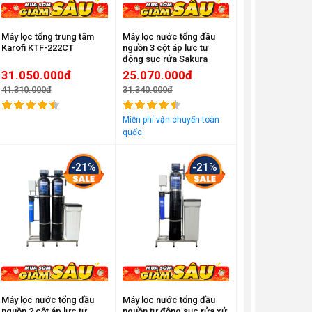
Máy lọc tổng trung tâm
Máy lọc nước tổng đầu
Karofi KTF-222CT
nguồn 3 cột áp lực tự
động sục rửa Sakura
SKT213C
31.050.000đ
25.070.000đ
41.310.000đ
31.340.000đ
Đã bán
8364
Đã bán
2180
Miễn phí vận chuyển toàn
quốc.
-21%
-21%
Máy lọc nước tổng đầu
Máy lọc nước tổng đầu
nguồn 2 cột áp lực tự
nguồn tự động sục rửa xử