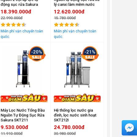
động sục rửa Sakura
lý canxi làm mềm nước
SKT212C
Sakura SKT211C
18.390.000đ
12.620.000đ
22.990.000đ
15.780.000đ
Đã bán
2145
Đã bán
1218
Miễn phí vận chuyển toàn
Miễn phí vận chuyển toàn
quốc.
quốc.
-20%
-21%
Máy Lọc Nước Tổng Đầu
Hệ thống lọc nước gia
Nguồn Tự Động Sục Rửa
đình, lọc nước sinh hoạt
Sakura SKT211
SKT212I
9.530.000đ
24.780.000đ
11.910.000đ
30.980.000đ