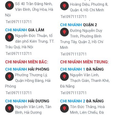
Số 40 Trần Đăng Ninh,
Hoàng Diệu, Phường 8,
Vân Đình, Ứng Hòa, Hà
Quận 4, Hồ Chí Minh
Nội
Tel:0971113711
Tel:0971113711
CHI NHÁNH
QUẬN 2
CHI NHÁNH
GIA LÂM
Đường Nguyễn Duy
Máy lọc nước lợ Karofi công suất mạnh mẽ
Nguyễn Đức Thuận, tổ
Trinh, Phường Bình
dân phố Kiên Trung, TT.
Trưng Tây, Quận 2, Hồ Chí
Thiết kế tối ưu, tiết kiệm không gian
Trâu Quỳ, Hà Nội
Minh
Tel:0971113711
có thiết kế rất thông minh,
Máy lọc nước lợ không tủ Karofi KT-KBW-9RO
Tel:0971113711
sử dụng chất liệu cao cấp siêu bền, không bị ảnh hưởng bởi thời tiết
CHI NHÁNH MIỀN BẮC:
CHI NHÁNH MIỀN TRUNG:
nồm ẩm ở Việt Nam. Ngoài ra, thiết bị còn có kích thước nhỏ gọn chỉ
rộng 200mm, tối ưu không gian, linh hoạt cho việc lắp đặt
CHI NHÁNH
HẢI PHÒNG
CHI NHÁNH 1
ĐÀ NẴNG
Phường Thượng Lý,
Nguyễn Văn Linh,
rất thuận tiện cho mọi gia đình có không gian hạn chế.
Quận Hồng Bàng, Hải
Thạch Gián, Thanh Khê,
Phòng
Đà Nẵng
Tel:0971113711
Tel:0971113711
CHI NHÁNH
HẢI DƯƠNG
CHI NHÁNH 2
ĐÀ NẴNG
Nguyễn Văn Linh, Tân
Tôn Đức Thắng, Hoà
Bình, Hải Dương
Minh, Liên Chiểu, Đà