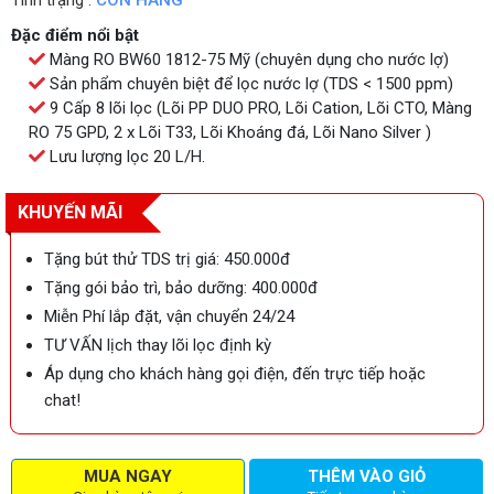
Tình trạng :
CÒN HÀNG
Đặc điểm nổi bật
Màng RO BW60 1812-75 Mỹ (chuyên dụng cho nước lợ)
Sản phẩm chuyên biệt để lọc nước lợ (TDS < 1500 ppm)
9 Cấp 8 lõi lọc (Lõi PP DUO PRO, Lõi Cation, Lõi CTO, Màng
RO 75 GPD, 2 x Lõi T33, Lõi Khoáng đá, Lõi Nano Silver )
Lưu lượng lọc 20 L/H.
KHUYẾN MÃI
Tặng bút thử TDS trị giá: 450.000đ
Tặng gói bảo trì, bảo dưỡng: 400.000đ
Miễn Phí lắp đặt, vận chuyển 24/24
TƯ VẤN lịch thay lõi lọc định kỳ
Áp dụng cho khách hàng gọi điện, đến trực tiếp hoặc
chat!
MUA NGAY
THÊM VÀO GIỎ