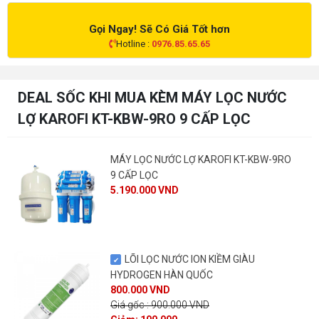
Gọi Ngay! Sẽ Có Giá Tốt hơn
Hotline :
0976.85.65.65
DEAL SỐC KHI MUA KÈM MÁY LỌC NƯỚC
LỢ KAROFI KT-KBW-9RO 9 CẤP LỌC
MÁY LỌC NƯỚC LỢ KAROFI KT-KBW-9RO
9 CẤP LỌC
5.190.000 VND
LÕI LỌC NƯỚC ION KIỀM GIÀU
HYDROGEN HÀN QUỐC
800.000 VND
Giá gốc : 900.000 VND