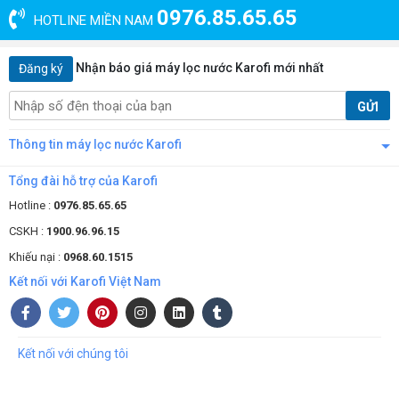
mang theo các hạt vi khoáng với hơn 45 chất vào sâu trong cơ
0976.85.65.65
thể. Đồng thời nuôi dưỡng các tế bào phát triển khỏe mạnh.
HOTLINE MIỀN NAM
Lõi Nano Silver: Cuối cùng dòng chảy sẽ đi qua lõi chức năng
silver của máy lọc nước 8 cấp Karofi KBW-8RO chứa hàng
Nhận báo giá máy lọc nước Karofi mới nhất
Đăng ký
ngang phân tử Ag+. Các ion này sẽ phân tán và tiêu diệt hoàn
toàn vi khuẩn có hại, tránh tái nhiễm mang lại nguồn nước
GỬI
sạch lên đến 99,9%.
Thông tin máy lọc nước Karofi
Tổng đài hỗ trợ của Karofi
Hotline :
0976.85.65.65
CSKH :
1900.96.96.15
Khiếu nại :
0968.60.1515
Kết nối với Karofi Việt Nam
Kết nối với chúng tôi
Hệ thống lọc vượt trội của máy lọc nước lợ Karofi