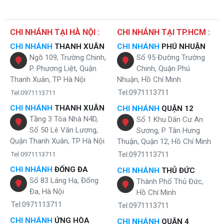
Máy lọc nước lợ Karofi KT-KBW-9RO sở hữu công suất
mạnh mẽ
CHI NHÁNH TẠI HÀ NỘI :
CHI NHÁNH TẠI TP.HCM :
công nghệ
Máy lọc nước lợ không tủ Karofi KT-KBW-9RO được ứng dụng 
CHI NHÁNH
THANH XUÂN
CHI NHÁNH
PHÚ NHUẬN
Smax DUO hiện đại bậc nhất nên hoạt động với công suất gấp đôi
Ngõ 109, Trường Chinh,
Số 95 Đường Trường
thiết bị thông thường, cung cấp 12 lít nước tinh khiết mỗi giờ, đáp
P. Phương Liệt, Quận
Chinh, Quận Phú
ứng thoải mái nhu cầu sử dụng của gia đình có số lượng thành viên 4
- 5 với mật độ sử dụng thường xuyên.
Thanh Xuân, TP Hà Nội
Nhuận, Hồ Chí Minh
Tel:0971113711
Tel:0971113711
Với công suất này, bạn không còn phải mất công đun nước hơn nữa
còn rất tiết kiệm chi phí. Bạn chỉ mất khoảng 193đ/lít siêu tiết kiệm,
CHI NHÁNH
THANH XUÂN
CHI NHÁNH
QUẬN 12
mức chi phí rẻ hơn rất nhiều sơ với nước đóng chai mà còn rất tiện lợi
Tầng 3 Tòa Nhà N4D,
Số 1 Khu Dân Cư An
cho bạn và gia đình
Số 50 Lê Văn Lương,
Sương, P. Tân Hưng
Quận Thanh Xuân, TP Hà Nội
Thuận, Quận 12, Hồ Chí Minh
Tel:0971113711
Tel:0971113711
CHI NHÁNH
ĐỐNG ĐA
CHI NHÁNH
THỦ ĐỨC
Số 83 Láng Hạ, Đống
Thành Phố Thủ Đức,
Đa, Hà Nội
Hồ Chí Minh
Tel:0971113711
Tel:0971113711
CHI NHÁNH
ỨNG HÒA
CHI NHÁNH
QUẬN 4