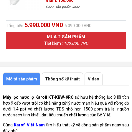
Giảm: 100.000
Chọn sản phẩm khác
5.990.000 VND
Tổng tiền
6.090.000 VND
MUA
2
SẢN PHẨM
Tiết kiệm :
100.000 VND
Mô tả sản phẩm
Thông số kỹ thuật
Video
Máy lọc nước lợ Karofi KT-KBW-9RO
sở hữu hệ thống lọc 8 lõi tích
hợp 9 cấp vượt trội có khả năng xử lý nước mặn hiệu quả với nồng độ
dưới 1.4 ppt và chất lượng TDS nhỏ hơn 1500 ppm trả lại nguồn
nước sạch tinh khiết, đạt tiêu chuẩn chất lượng của Bộ Y tế.
Cùng
Karofi Việt Nam
tìm hiểu thật kỹ về dòng sản phẩm ngay sau
đây nhé!