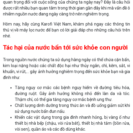
quan trọng đối với cuộc sống của chúng ta ngày nay? Đây là câu hỏi
được rất nhiều bạn quan tâm trong thời gian gần đây khi mà vấn đề ô
nhiễm nguồn nước đang ngày càng trở nên nghiêm trọng.
Hôm nay, hãy cùng Karofi Việt Nam, khám phá ngay các thông tin
thú vị về máy lọc nước để bạn có lời giải đáp cho những câu hỏi trên
nhé.
Tác hại của nước bẩn tới sức khỏe con người
Trong nguồn nước chúng ta sử dụng hàng ngày có thể chứa cặn bẩn,
kim loại nặng hoặc các chất độc hại như thủy ngân, chì, kẽm, sắt, vi
khuẩn, vi rút,... gây ảnh hưởng nghiêm trọng đến sức khỏe bạn và gia
đình như:
Tăng nguy cơ mắc các bệnh nguy hiểm về đường tiêu hóa,
đường ruột. Gây ảnh hưởng không nhỏ đến làn da và tóc.
Thậm chí, có thể gia tăng nguy cơ mắc bệnh ung thư.
Chất lượng dinh dưỡng trong thức ăn và đồ uống giảm sút khi
sử dụng nước bẩn đun nấu.
Khiến các vật dụng trong gia đình nhanh hỏng, bị vàng ố như
thiết bị nhà bếp (chậu, vòi rửa bát), thiết bị nhà tắm (bồn rửa,
vòi sen), quần áo và các đồ dùng khác.