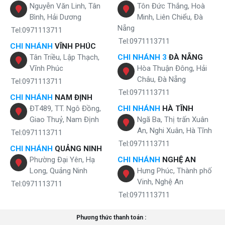
Nguyễn Văn Linh, Tân
Tôn Đức Thắng, Hoà
Bình, Hải Dương
Minh, Liên Chiểu, Đà
Nẵng
Tel:0971113711
Tel:0971113711
CHI NHÁNH
VĨNH PHÚC
Tân Triều, Lập Thạch,
CHI NHÁNH 3
ĐÀ NẴNG
Vĩnh Phúc
Hòa Thuận Đông, Hải
Châu, Đà Nẵng
Tel:0971113711
Tel:0971113711
CHI NHÁNH
NAM ĐỊNH
ĐT489, TT. Ngô Đồng,
CHI NHÁNH
HÀ TĨNH
Giao Thuỷ, Nam Định
Ngã Ba, Thị trấn Xuân
An, Nghi Xuân, Hà Tĩnh
Tel:0971113711
Tel:0971113711
CHI NHÁNH
QUẢNG NINH
Phường Đại Yên, Hạ
CHI NHÁNH
NGHỆ AN
Long, Quảng Ninh
Hưng Phúc, Thành phố
Vinh, Nghệ An
Tel:0971113711
Tel:0971113711
Phương thức thanh toán :