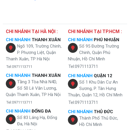
CHI NHÁNH TẠI HÀ NỘI :
CHI NHÁNH TẠI TP.HCM :
CHI NHÁNH
THANH XUÂN
CHI NHÁNH
PHÚ NHUẬN
Ngõ 109, Trường Chinh,
Số 95 Đường Trường
P. Phương Liệt, Quận
Chinh, Quận Phú
Thanh Xuân, TP Hà Nội
Nhuận, Hồ Chí Minh
Tel:0971113711
Tel:0971113711
CHI NHÁNH
THANH XUÂN
CHI NHÁNH
QUẬN 12
Tầng 3 Tòa Nhà N4D,
Số 1 Khu Dân Cư An
Số 50 Lê Văn Lương,
Sương, P. Tân Hưng
Quận Thanh Xuân, TP Hà Nội
Thuận, Quận 12, Hồ Chí Minh
Tel:0971113711
Tel:0971113711
CHI NHÁNH
ĐỐNG ĐA
CHI NHÁNH
THỦ ĐỨC
Số 83 Láng Hạ, Đống
Thành Phố Thủ Đức,
Đa, Hà Nội
Hồ Chí Minh