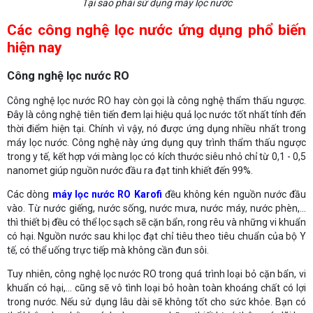
Tại sao phải sử dụng máy lọc nước
Các công nghệ lọc nước ứng dụng phổ biến
hiện nay
Công nghệ lọc nước RO
Công nghệ lọc nước RO hay còn gọi là công nghệ thẩm thấu ngược.
Đây là công nghệ tiên tiến đem lại hiệu quả lọc nước tốt nhất tính đến
thời điểm hiện tại. Chính vì vậy, nó được ứng dụng nhiều nhất trong
máy lọc nước. Công nghệ này ứng dụng quy trình thẩm thấu ngược
trong y tế, kết hợp với màng lọc có kích thước siêu nhỏ chỉ từ 0,1 - 0,5
nanomet giúp nguồn nước đầu ra đạt tinh khiết đến 99%.
Các dòng
máy lọc nước RO Karofi
đều không kén nguồn nước đầu
vào. Từ nước giếng, nước sống, nước mưa, nước máy, nước phèn,...
thì thiết bị đều có thể lọc sạch sẽ cặn bẩn, rong rêu và những vi khuẩn
có hại. Nguồn nước sau khi lọc đạt chỉ tiêu theo tiêu chuẩn của bộ Y
tế, có thể uống trực tiếp mà không cần đun sôi.
Tuy nhiên, công nghệ lọc nước RO trong quá trình loại bỏ cặn bẩn, vi
khuẩn có hại,... cũng sẽ vô tình loại bỏ hoàn toàn khoáng chất có lợi
trong nước. Nếu sử dụng lâu dài sẽ không tốt cho sức khỏe. Bạn có