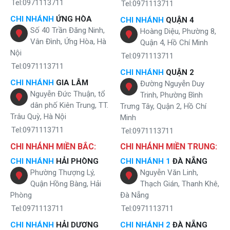
Tel:0971113711
Tel:0971113711
CHI NHÁNH
ỨNG HÒA
CHI NHÁNH
QUẬN 4
Số 40 Trần Đăng Ninh,
Hoàng Diệu, Phường 8,
Vân Đình, Ứng Hòa, Hà
Quận 4, Hồ Chí Minh
Nội
Tel:0971113711
Tel:0971113711
CHI NHÁNH
QUẬN 2
CHI NHÁNH
GIA LÂM
Đường Nguyễn Duy
Nguyễn Đức Thuận, tổ
Trinh, Phường Bình
dân phố Kiên Trung, TT.
Trưng Tây, Quận 2, Hồ Chí
Trâu Quỳ, Hà Nội
Minh
Tel:0971113711
Tel:0971113711
CHI NHÁNH MIỀN BẮC:
CHI NHÁNH MIỀN TRUNG:
CHI NHÁNH
HẢI PHÒNG
CHI NHÁNH 1
ĐÀ NẴNG
Phường Thượng Lý,
Nguyễn Văn Linh,
Quận Hồng Bàng, Hải
Thạch Gián, Thanh Khê,
Phòng
Đà Nẵng
Tel:0971113711
Tel:0971113711
CHI NHÁNH
HẢI DƯƠNG
CHI NHÁNH 2
ĐÀ NẴNG