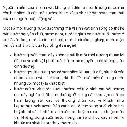
Nguồn nhiễm của vi sinh vật không chỉ đến từ môi trường nước mà
còn bị nhiễm từ các môi trường khác, ví dụ như từ đất hoặc chất thải
của con người hoặc động vật.
Một số môi trường nước đặc trưng mà vi sinh vật sinh sống có thể kể
đến nước nguyên chất, nước ngọt, nước ngầm và nước suối, nước ở
ao hồ và sông, nước thải sinh hoạt, nước thải công nghiệp, nước mặn
nên cần phải xử lý qua
lọc tổng đầu nguồn
.
Nước nguyên chất: đây không phải là một môi trường thuận lợi
để cho vi sinh vật phát triển bởi nước nguyên chất không giàu
dinh dưỡng.
Nước ngọt: là những nơi có sự nhiễm khuẩn từ đất, hầu hết các
nhóm vi sinh vật có ở trong đất thì đều xuất hiện ở trong nước
nhưng với một tỷ lệ khác biệt.
Nước ngầm và nước suối: thường có ít vi sinh vật bởi những
nơi này nghèo chất dinh dưỡng. Ở trong các khu vực suối có
hàm lượng sắt cao sẽ thường chứa các vi khuẩn như
Leptothrix ochracea. Bên cạnh đó, ở các vùng suối chứa lưu
huỳnh thì sẽ có nhóm vi khuẩn lưu huỳnh màu lục hoặc màu
tía. Những dòng suối nước nóng thì sẽ chỉ có các nhóm vi
khuẩn ưa nhiệt Leptothrix thermalis.