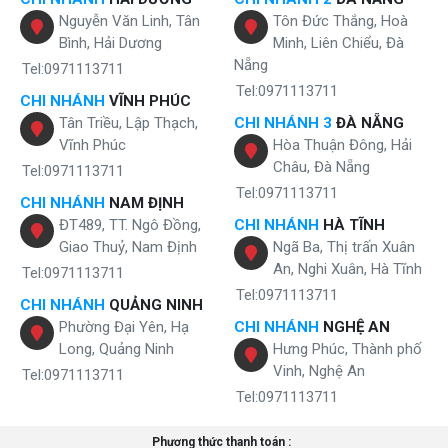
Nguyễn Văn Linh, Tân
Tôn Đức Thắng, Hoà
Bình, Hải Dương
Minh, Liên Chiểu, Đà
Nẵng
Tel:0971113711
Tel:0971113711
CHI NHÁNH
VĨNH PHÚC
Tân Triều, Lập Thạch,
CHI NHÁNH 3
ĐÀ NẴNG
Vĩnh Phúc
Hòa Thuận Đông, Hải
Châu, Đà Nẵng
Tel:0971113711
Tel:0971113711
CHI NHÁNH
NAM ĐỊNH
ĐT489, TT. Ngô Đồng,
CHI NHÁNH
HÀ TĨNH
Giao Thuỷ, Nam Định
Ngã Ba, Thị trấn Xuân
An, Nghi Xuân, Hà Tĩnh
Tel:0971113711
Tel:0971113711
CHI NHÁNH
QUẢNG NINH
Phường Đại Yên, Hạ
CHI NHÁNH
NGHỆ AN
Long, Quảng Ninh
Hưng Phúc, Thành phố
Vinh, Nghệ An
Tel:0971113711
Tel:0971113711
Phương thức thanh toán :