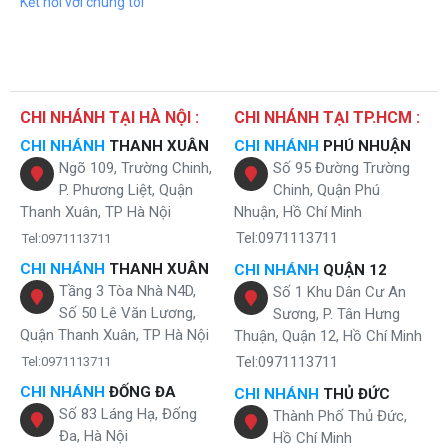
Kết nối với chúng tôi
CHI NHÁNH TẠI HÀ NỘI :
CHI NHÁNH TẠI TP.HCM :
CHI NHÁNH
THANH XUÂN
CHI NHÁNH
PHÚ NHUẬN
Ngõ 109, Trường Chinh,
Số 95 Đường Trường
P. Phương Liệt, Quận
Chinh, Quận Phú
Thanh Xuân, TP Hà Nội
Nhuận, Hồ Chí Minh
Tel:0971113711
Tel:0971113711
CHI NHÁNH
THANH XUÂN
CHI NHÁNH
QUẬN 12
Tầng 3 Tòa Nhà N4D,
Số 1 Khu Dân Cư An
Số 50 Lê Văn Lương,
Sương, P. Tân Hưng
Quận Thanh Xuân, TP Hà Nội
Thuận, Quận 12, Hồ Chí Minh
Tel:0971113711
Tel:0971113711
CHI NHÁNH
ĐỐNG ĐA
CHI NHÁNH
THỦ ĐỨC
Số 83 Láng Hạ, Đống
Thành Phố Thủ Đức,
Đa, Hà Nội
Hồ Chí Minh