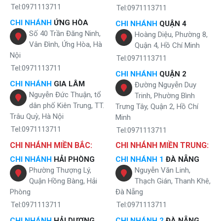
Tel:0971113711
Tel:0971113711
CHI NHÁNH
ỨNG HÒA
CHI NHÁNH
QUẬN 4
Số 40 Trần Đăng Ninh,
Hoàng Diệu, Phường 8,
Vân Đình, Ứng Hòa, Hà
Quận 4, Hồ Chí Minh
Nội
Tel:0971113711
Tel:0971113711
CHI NHÁNH
QUẬN 2
CHI NHÁNH
GIA LÂM
Đường Nguyễn Duy
Nguyễn Đức Thuận, tổ
Trinh, Phường Bình
dân phố Kiên Trung, TT.
Trưng Tây, Quận 2, Hồ Chí
Trâu Quỳ, Hà Nội
Minh
Tel:0971113711
Tel:0971113711
CHI NHÁNH MIỀN BẮC:
CHI NHÁNH MIỀN TRUNG:
CHI NHÁNH
HẢI PHÒNG
CHI NHÁNH 1
ĐÀ NẴNG
Phường Thượng Lý,
Nguyễn Văn Linh,
Quận Hồng Bàng, Hải
Thạch Gián, Thanh Khê,
Phòng
Đà Nẵng
Tel:0971113711
Tel:0971113711
CHI NHÁNH
HẢI DƯƠNG
CHI NHÁNH 2
ĐÀ NẴNG