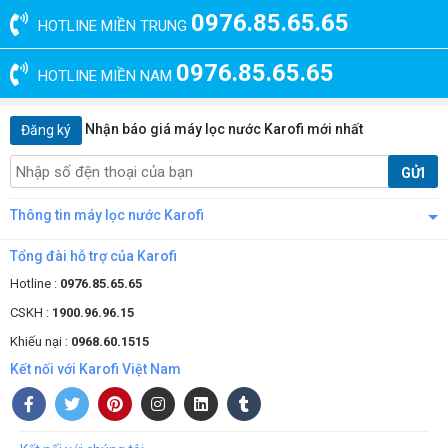
0976.85.65.65
HOTLINE MIỀN TRUNG
0976.85.65.65
HOTLINE MIỀN NAM
Nhận báo giá máy lọc nước Karofi mới nhất
Đăng ký
GỬI
Thông tin máy lọc nước Karofi
Tổng đài hỗ trợ của Karofi
Hotline :
0976.85.65.65
CSKH :
1900.96.96.15
Khiếu nại :
0968.60.1515
Kết nối với Karofi Việt Nam