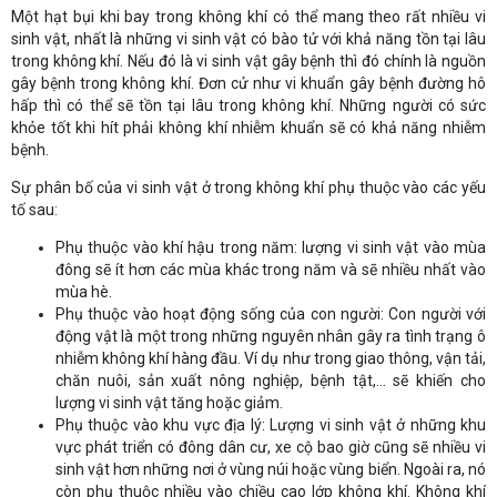
Một hạt bụi khi bay trong không khí có thể mang theo rất nhiều vi
sinh vật, nhất là những vi sinh vật có bào tử với khả năng tồn tại lâu
trong không khí. Nếu đó là vi sinh vật gây bệnh thì đó chính là nguồn
gây bệnh trong không khí. Đơn cử như vi khuẩn gây bệnh đường hô
hấp thì có thể sẽ tồn tại lâu trong không khí. Những người có sức
khỏe tốt khi hít phải không khí nhiễm khuẩn sẽ có khả năng nhiễm
bệnh.
Sự phân bố của vi sinh vật ở trong không khí phụ thuộc vào các yếu
tố sau:
Phụ thuộc vào khí hậu trong năm: lượng vi sinh vật vào mùa
đông sẽ ít hơn các mùa khác trong năm và sẽ nhiều nhất vào
mùa hè.
Phụ thuộc vào hoạt động sống của con người: Con người với
động vật là một trong những nguyên nhân gây ra tình trạng ô
nhiễm không khí hàng đầu. Ví dụ như trong giao thông, vận tải,
chăn nuôi, sản xuất nông nghiệp, bệnh tật,... sẽ khiến cho
lượng vi sinh vật tăng hoặc giảm.
Phụ thuộc vào khu vực địa lý: Lượng vi sinh vật ở những khu
vực phát triển có đông dân cư, xe cộ bao giờ cũng sẽ nhiều vi
sinh vật hơn những nơi ở vùng núi hoặc vùng biển. Ngoài ra, nó
còn phụ thuộc nhiều vào chiều cao lớp không khí. Không khí