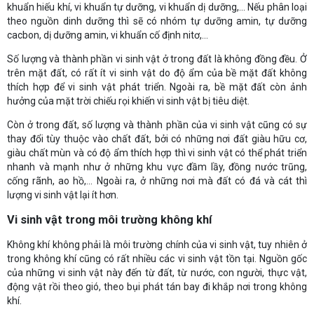
khuẩn hiếu khí, vi khuẩn tự dưỡng, vi khuẩn dị dưỡng,... Nếu phân loại
theo nguồn dinh dưỡng thì sẽ có nhóm tự dưỡng amin, tự dưỡng
cacbon, dị dưỡng amin, vi khuẩn cố định nitơ,...
Số lượng và thành phần vi sinh vật ở trong đất là không đồng đều. Ở
trên mặt đất, có rất ít vi sinh vật do độ ẩm của bề mặt đất không
thích hợp để vi sinh vật phát triển. Ngoài ra, bề mặt đất còn ảnh
hưởng của mặt trời chiếu rọi khiến vi sinh vật bị tiêu diệt.
Còn ở trong đất, số lượng và thành phần của vi sinh vật cũng có sự
thay đổi tùy thuộc vào chất đất, bởi có những nơi đất giàu hữu cơ,
giàu chất mùn và có độ ẩm thích hợp thì vi sinh vật có thể phát triển
nhanh và mạnh như ở những khu vực đầm lầy, đồng nước trũng,
cống rãnh, ao hồ,... Ngoài ra, ở những nơi mà đất có đá và cát thì
lượng vi sinh vật lại ít hơn.
Vi sinh vật trong môi trường không khí
Không khí không phải là môi trường chính của vi sinh vật, tuy nhiên ở
trong không khí cũng có rất nhiều các vi sinh vật tồn tại. Nguồn gốc
của những vi sinh vật này đến từ đất, từ nước, con người, thực vật,
động vật rồi theo gió, theo bụi phát tán bay đi khắp nơi trong không
khí.