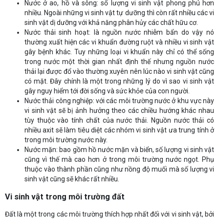
Nước ở ao, hồ và sông: số lượng vi sinh vật phong phú hơn
nhiều. Ngoài những vi sinh vật tự dưỡng thì còn rất nhiều các vi
sinh vật dị dưỡng với khả năng phân hủy các chất hữu cơ.
Nước thải sinh hoạt: là nguồn nước nhiễm bẩn do vậy nó
thường xuất hiện các vi khuẩn đường ruột và nhiều vi sinh vật
gây bệnh khác. Tuy những loại vi khuẩn này chỉ có thể sống
trong nước một thời gian nhất định thế nhưng nguồn nước
thải lại được đổ vào thường xuyên nên lúc nào vi sinh vật cũng
có mặt. Đây chính là một trong những lý do vì sao vi sinh vật
gây nguy hiểm tới đời sống và sức khỏe của con người.
Nước thải công nghiệp: với các môi trường nước ở khu vực này
vi sinh vật sẽ bị ảnh hưởng theo các chiều hướng khác nhau
tùy thuộc vào tính chất của nước thải. Nguồn nước thải có
nhiều axit sẽ làm tiêu diệt các nhóm vi sinh vật ưa trung tính ở
trong môi trường nước này.
Nước mặn: bao gồm hồ nước mặn và biển, số lượng vi sinh vật
cũng vì thế mà cao hơn ở trong môi trường nước ngọt. Phụ
thuộc vào thành phần cũng như nồng độ muối mà số lượng vi
sinh vật cũng sẽ khác rất nhiều.
Vi sinh vật trong môi trường đất
Đất là một trong các môi trường thích hợp nhất đối với vi sinh vật, bởi