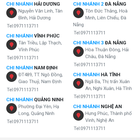
CHI NHÁNH
HẢI DƯƠNG
CHI NHÁNH 2
ĐÀ NẴNG
Nguyễn Văn Linh, Tân
Tôn Đức Thắng, Hoà
Bình, Hải Dương
Minh, Liên Chiểu, Đà
Nẵng
Tel:0971113711
Tel:0971113711
CHI NHÁNH
VĨNH PHÚC
Tân Triều, Lập Thạch,
CHI NHÁNH 3
ĐÀ NẴNG
Vĩnh Phúc
Hòa Thuận Đông, Hải
Châu, Đà Nẵng
Tel:0971113711
Tel:0971113711
CHI NHÁNH
NAM ĐỊNH
ĐT489, TT. Ngô Đồng,
CHI NHÁNH
HÀ TĨNH
Giao Thuỷ, Nam Định
Ngã Ba, Thị trấn Xuân
An, Nghi Xuân, Hà Tĩnh
Tel:0971113711
Tel:0971113711
CHI NHÁNH
QUẢNG NINH
Phường Đại Yên, Hạ
CHI NHÁNH
NGHỆ AN
Long, Quảng Ninh
Hưng Phúc, Thành phố
Vinh, Nghệ An
Tel:0971113711
Tel:0971113711