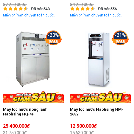
37.250.000đ
34.250.000đ
Đã bán
543
Đã bán
556
Miễn phí vận chuyển toàn quốc.
Miễn phí vận chuyển toàn quốc.
-20%
-21%
Máy lọc nước nóng lạnh
Máy lọc nước Haohsing HM-
Haohsing HQ-4F
2682
25.400.000đ
12.500.000đ
31.750.000đ
15.630.000đ