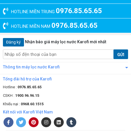
0976.85.65.65
HOTLINE MIỀN TRUNG
0976.85.65.65
HOTLINE MIỀN NAM
Nhận báo giá máy lọc nước Karofi mới nhất
Đăng ký
GỬI
Thông tin máy lọc nước Karofi
Tổng đài hỗ trợ của Karofi
Hotline :
0976.85.65.65
CSKH :
1900.96.96.15
Khiếu nại :
0968.60.1515
Kết nối với Karofi Việt Nam