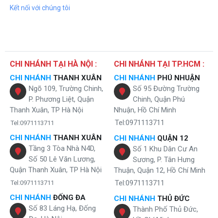
Kết nối với chúng tôi
CHI NHÁNH TẠI HÀ NỘI :
CHI NHÁNH TẠI TP.HCM :
CHI NHÁNH
THANH XUÂN
CHI NHÁNH
PHÚ NHUẬN
Ngõ 109, Trường Chinh,
Số 95 Đường Trường
P. Phương Liệt, Quận
Chinh, Quận Phú
Thanh Xuân, TP Hà Nội
Nhuận, Hồ Chí Minh
Tel:0971113711
Tel:0971113711
CHI NHÁNH
THANH XUÂN
CHI NHÁNH
QUẬN 12
Tầng 3 Tòa Nhà N4D,
Số 1 Khu Dân Cư An
Số 50 Lê Văn Lương,
Sương, P. Tân Hưng
Quận Thanh Xuân, TP Hà Nội
Thuận, Quận 12, Hồ Chí Minh
Tel:0971113711
Tel:0971113711
CHI NHÁNH
ĐỐNG ĐA
CHI NHÁNH
THỦ ĐỨC
Số 83 Láng Hạ, Đống
Thành Phố Thủ Đức,