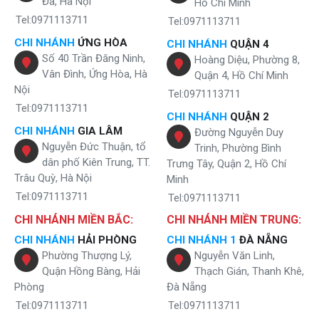
Đa, Hà Nội
Hồ Chí Minh
Tel:0971113711
Tel:0971113711
CHI NHÁNH
ỨNG HÒA
CHI NHÁNH
QUẬN 4
Số 40 Trần Đăng Ninh,
Hoàng Diệu, Phường 8,
Vân Đình, Ứng Hòa, Hà
Quận 4, Hồ Chí Minh
Nội
Tel:0971113711
Tel:0971113711
CHI NHÁNH
QUẬN 2
CHI NHÁNH
GIA LÂM
Đường Nguyễn Duy
Nguyễn Đức Thuận, tổ
Trinh, Phường Bình
dân phố Kiên Trung, TT.
Trưng Tây, Quận 2, Hồ Chí
Trâu Quỳ, Hà Nội
Minh
Tel:0971113711
Tel:0971113711
CHI NHÁNH MIỀN BẮC:
CHI NHÁNH MIỀN TRUNG:
CHI NHÁNH
HẢI PHÒNG
CHI NHÁNH 1
ĐÀ NẴNG
Phường Thượng Lý,
Nguyễn Văn Linh,
Quận Hồng Bàng, Hải
Thạch Gián, Thanh Khê,
Phòng
Đà Nẵng
Tel:0971113711
Tel:0971113711