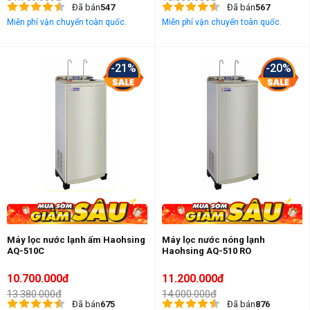
Đã bán
547
Đã bán
567
Miễn phí vận chuyển toàn quốc.
Miễn phí vận chuyển toàn quốc.
-21%
-20%
Máy lọc nước lạnh ấm Haohsing
Máy lọc nước nóng lạnh
AQ-510C
Haohsing AQ-510 RO
10.700.000đ
11.200.000đ
13.380.000đ
14.000.000đ
Đã bán
675
Đã bán
876