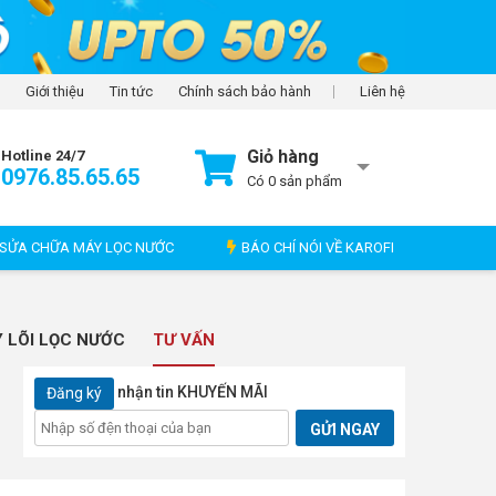
Giới thiệu
Tin tức
Chính sách bảo hành
Liên hệ
Giỏ hàng
Hotline 24/7
0976.85.65.65
Có
0
sản phẩm
SỬA CHỮA MÁY LỌC NƯỚC
BÁO CHÍ NÓI VỀ KAROFI
 LÕI LỌC NƯỚC
TƯ VẤN
nhận tin KHUYẾN MÃI
Đăng ký
GỬI NGAY