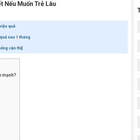
ết Nếu Muốn Trẻ Lâu
hiệu quả
 quả sau 1 tháng
ống cận thị]
nh mạnh?