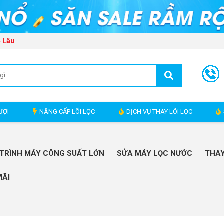
ẻ Lâu
ƯỢI
NÂNG CẤP LÕI LỌC
DỊCH VỤ THAY LÕI LỌC
TRÌNH MÁY CÔNG SUẤT LỚN
SỬA MÁY LỌC NƯỚC
THAY
MÃI