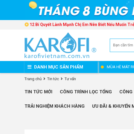
12 Bí Quyết Lành Mạnh Chị Em Nên Biết Nếu Muốn Tr
DANH MỤC SẢN PHẨM
MÙA HÈ MÁT R
Trang chủ
Tin tức
Tư vấn
TIN TỨC MỚI
CÔNG TRÌNH LỌC TỔNG
CÔNG 
TRẢI NGHIỆM KHÁCH HÀNG
ƯU ĐÃI & KHUYẾN 